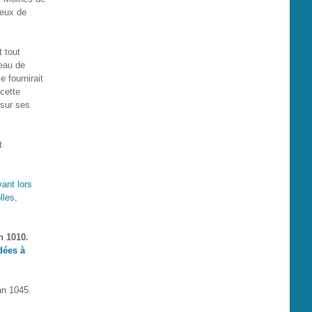
ieux de
t tout
teau de
e fournirait
 cette
 sur ses
t
vant lors
lles,
n 1010.
dées à
an 1045.