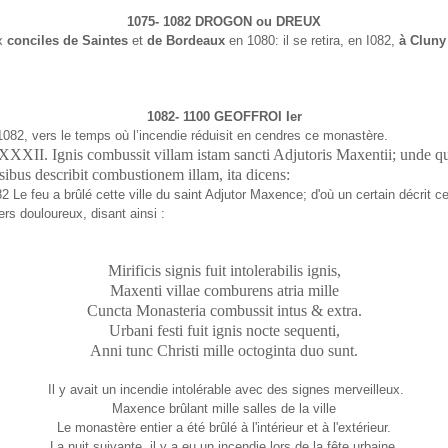
1075- 1082 DROGON ou DREUX
ux
conciles de Saintes
et
de Bordeaux
en 1080: il se retira, en I082,
à Cluny
1082- 1100 GEOFFROI Ier
1082, vers le temps où l’incendie réduisit en cendres ce monastère.
XII. Ignis combussit villam istam sancti Adjutoris Maxentii; unde 
sibus describit combustionem illam, ita dicens:
2 Le feu a brûlé cette ville du saint Adjutor Maxence; d'où un certain décrit ce
rs douloureux, disant ainsi :
Mirificis signis fuit intolerabilis ignis,
Maxenti villae comburens atria mille
Cuncta Monasteria combussit intus & extra.
Urbani festi fuit ignis nocte sequenti,
Anni tunc Christi mille octoginta duo sunt.
Il y avait un incendie intolérable avec des signes merveilleux.
Maxence brûlant mille salles de la ville
Le monastère entier a été brûlé à l'intérieur et à l'extérieur.
La nuit suivante, il y a eu un incendie lors de la fête urbaine.