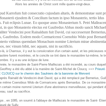
Alors les années de Christ sont mille quatre-vingt-deux.
ud Karrofum fuit consecratio cujusdam altaris, & demonstratae sunt pr
Monasterii ejusdem & Concilium factum in ipso Monasterio, tertio Idus
. Fuit eclipsis Lunae. Eo quoque anno Monasterium S. Petri Malleacen
t, in quo Monasterio electus est Gaufredus Abbas modo sancti Michael
iliter Vendocini post Rainaldum fuit David, cui successerunt Bernerius
s, Gaufredus. Eodem modo Cormaricensi Coenobio Wido post Bernar
terio vidimus quemdam Monachum nomine Literium mirae abstinentiae
s, nec vinum bibit, nec aquam, nisi in sacrificio.
-là, à Charroux, il y eut la consécration d'un certain autel, et les précieuses 
ère furent montrées, et le concile se tint dans le monastère lui-même, le t
embre. Il y a eu une éclipse de lune.
ée, le monastère de Saint-Pierre Maillezais a été incendié, au cours duquel
Geoffrey a été élu abbé à la manière de Saint-Michel de Cloucq. ==>
Prieuré
CLOUCQ sur le chemin des Saulniers de la baronnie de Mervent
rès Rainald de Vendocini était David, qui a été remplacé par Bernerius, Gui
De même Coenobius Wido de Cormaricens après Bernardus. De ce monastère
 certain moine nommé Literium d'une abstinence merveilleuse, qui pendant d
 eau, sauf au sacrifice.
s , en 1085, on soumit à l'abbaye de Maillezais le monastère de Saint- Eti
ieuré de Sully.