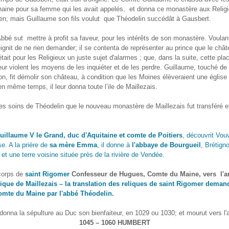
haine pour sa femme qui les avait appelés, et donna ce monastère aux Relig
en; mais Guillaume son fils voulut que Théodelin succédât à Gausbert.
bbé sut mettre à profit sa faveur, pour les intérêts de son monastère. Voulan
 feignit de ne rien demander; il se contenta de représenter au prince que le châ
tait pour les Religieux un juste sujet d'alarmes ; que, dans la suite, cette plac
ur violent les moyens de les inquiéter et de les perdre. Guillaume, touché de
on, fit démolir son château, à condition que les Moines élèveraient une église
 en même temps, il leur donna toute l’ile de Maillezais.
les soins de Théodelin que le nouveau monastère de Maillezais fut transféré e
uillaume V le Grand, duc d'Aquitaine et comte de Poitiers
, découvrit Vou
e. A la prière de
sa mère Emma
, il donne à
l'abbaye de Bourgueil
, Brétigno
t une terre voisine située près de la rivière de Vendée.
 corps de
saint Rigomer
Confesseur de Hugues, Comte du Maine, vers l'a
ique de Maillezais – la translation des reliques de saint Rigomer deman
mte du Maine par l'abbé Théodelin.
onna la sépulture au Duc son bienfaiteur, en 1029 ou 1030; et mourut vers l'
1045 – 1060 HUMBERT