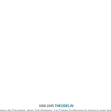
1000-1045
THEODELIN
emps de Gausbert, était Juif d'origine. Le Comte Guillaume le chassa avec l