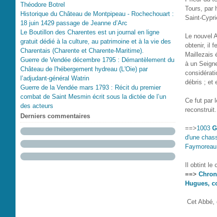
Théodore Botrel
Tours, par 
Historique du Château de Montpipeau - Rochechouart :
Saint-Cypri
18 juin 1429 passage de Jeanne d’Arc
Le Boutillon des Charentes est un journal en ligne
Le nouvel A
gratuit dédié à la culture, au patrimoine et à la vie des
obtenir, il
Charentais (Charente et Charente-Maritime).
Maillezais é
Guerre de Vendée décembre 1795 : Démantèlement du
à un Seigne
Château de l'hébergement hydreau (L'Oie) par
considérati
l’adjudant-général Watrin
débris ; et
Guerre de la Vendée mars 1793 : Récit du premier
combat de Saint Mesmin écrit sous la dictée de l’un
Ce fut par 
des acteurs
reconstruit.
Derniers commentaires
==>
1003
G
d'une chass
Faymoreau e
Il obtint le
==>
Chron
Hugues, co
Cet Abbé, d