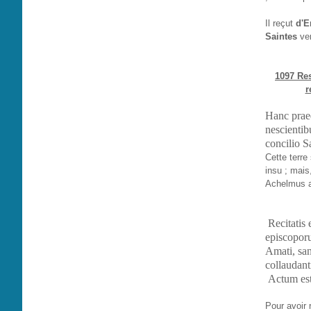
Il reçut
d'E
Saintes
ver
1097 Res
r
Hanc praed
nescientib
concilio S
Cette terre
insu ; mais
Achelmus a
Recitatis 
episcopor
Amati, san
collaudant
Actum est
Pour avoir 