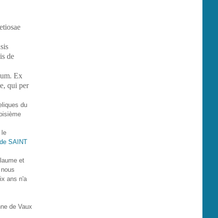
etiosae
sis
is de
,
dum. Ex
, qui per
reliques du
roisième
 le
 de SAINT
llaume et
 nous
ix ans n'a
enne de Vaux