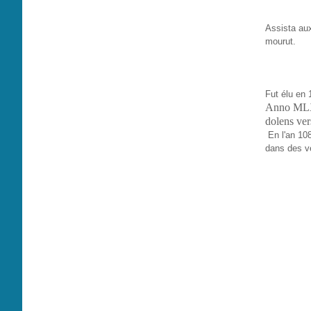
Assista a
mourut.
Fut élu en 
Anno MLXX
dolens ver
En l'an 108
dans des ve