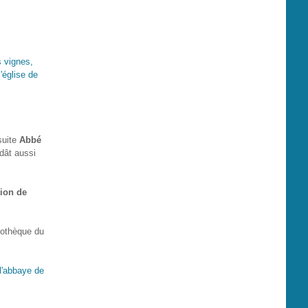
 vignes,
'église de
suite
Abbé
dât aussi
tion de
iothèque du
l'abbaye de