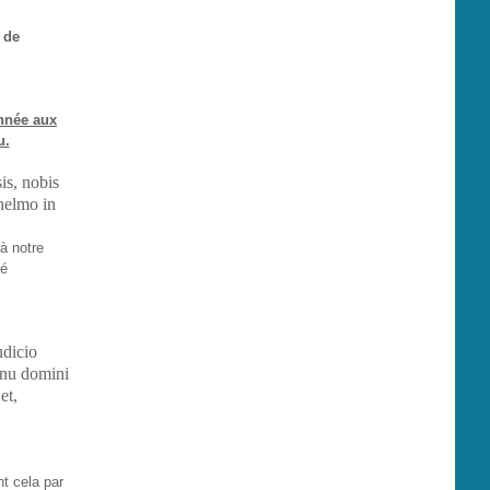
 de
onnée aux
u.
is, nobis
helmo in
 à notre
bé
udicio
anu domini
et,
nt cela par