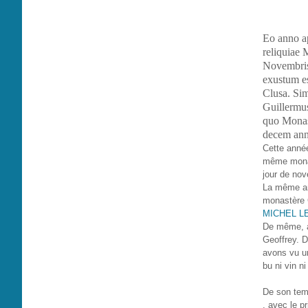
Eo anno ap
reliquiae 
Novembris
exustum es
Clusa. Sim
Guillermu
quo Monas
decem anno
Cette année
même monast
jour de nov
La même ann
monastère 
MICHEL LE 
De même, ap
Geoffrey. 
avons vu un
bu ni vin ni
De son temp
, avec le pr