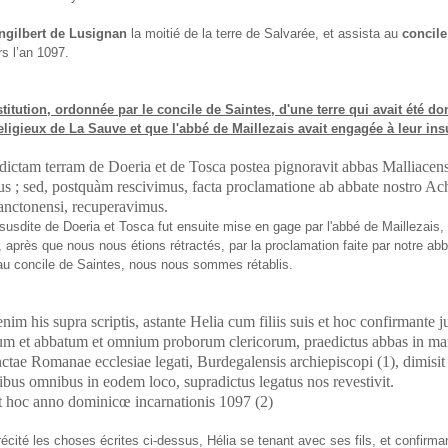
ngilbert de Lusignan
la moitié de la terre de Salvarée, et assista au
concile
s l’an 1097.
titution, ordonnée par le concile de Saintes, d'une terre qui avait été d
eligieux de La Sauve et que l'abbé de Maillezais avait engagée à leur ins
ictam terram de Doeria et de Tosca postea pignoravit abbas Malliacens
us ; sed, postquàm rescivimus, facta proclamatione ab abbate nostro Ac
anctonensi, recuperavimus.
 susdite de Doeria et Tosca fut ensuite mise en gage par l'abbé de Maillezais,
, après que nous nous étions rétractés, par la proclamation faite par notre ab
u concile de Saintes, nous nous sommes rétablis.
enim his supra scriptis, astante Helia cum filiis suis et hoc confirmante j
um et abbatum et omnium proborum clericorum, praedictus abbas in m
ctae Romanae ecclesiae legati, Burdegalensis archiepiscopi (1), dimisit 
ibus omnibus in eodem loco, supradictus legatus nos revestivit.
 hoc anno dominicœ incarnationis 1097 (2)
récité les choses écrites ci-dessus, Hélia se tenant avec ses fils, et confirma