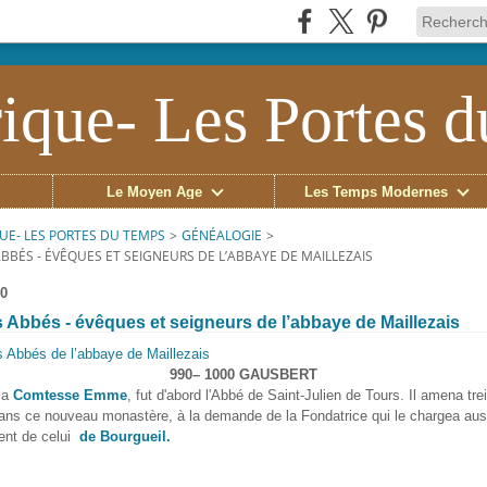
ique- Les Portes 
Le Moyen Âge
Les Temps Modernes
UE- LES PORTES DU TEMPS
>
GÉNÉALOGIE
>
ABBÉS - ÉVÊQUES ET SEIGNEURS DE L’ABBAYE DE MAILLEZAIS
20
s Abbés - évêques et seigneurs de l’abbaye de Maillezais
990– 1000 GAUSBERT
la
Comtesse Emme
, fut d'abord l'Abbé de Saint-Julien de Tours. Il amena tr
dans ce nouveau monastère, à la demande de la Fondatrice qui le chargea aus
ent de celui
de Bourgueil.