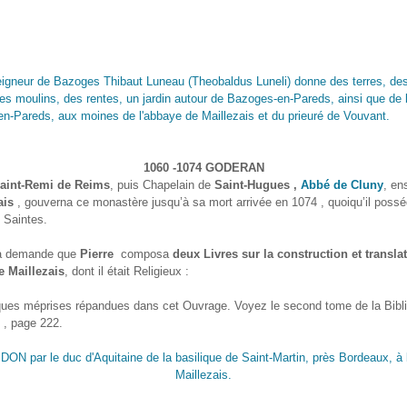
igneur de Bazoges Thibaut Luneau (Theobaldus Luneli) donne des terres, des
es moulins, des rentes, un jardin autour de Bazoges-en-Pareds, ainsi que de l
en-Pareds, aux moines de l'abbaye de Maillezais et du prieuré de Vouvant.
1060 -1074 GODERAN
aint-Remi de Reims
, puis Chapelain de
Saint-Hugues ,
Abbé de Cluny
, en
ais
, gouverna ce monastère jusqu’à sa mort arrivée en 1074 , quoiqu’il possé
 Saintes.
sa demande que
Pierre
composa
deux Livres sur la construction et transla
e Maillezais
, dont il était Religieux :
lques méprises répandues dans cet Ouvrage. Voyez le second tome de la Bibl
 , page 222.
DON par le duc d'Aquitaine de la basilique de Saint-Martin, près Bordeaux, à 
Maillezais.