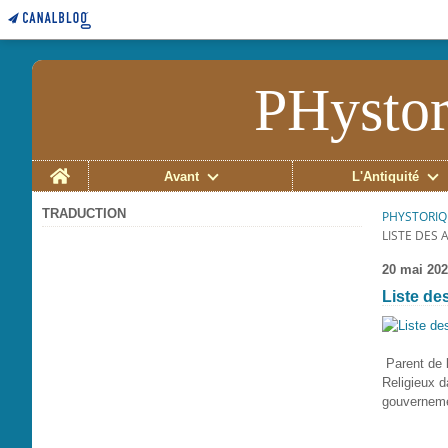
PHystor
Home
Avant
L'Antiquité
TRADUCTION
PHYSTORIQ
LISTE DES 
20 mai 20
Liste de
Parent de 
Religieux 
gouvernem