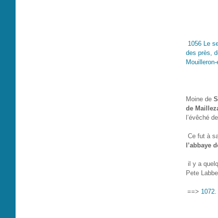
1056 Le se
des près, d
Mouilleron-
Moine de
S
de Maillez
l’évêché de
Ce fut à 
l’abbaye d
il y a que
Pete Labbe
==>
1072. 