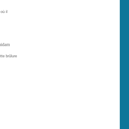
où il
quidam
tte brûlure