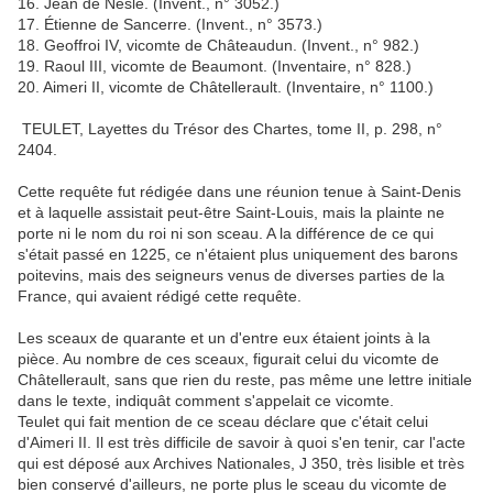
16. Jean de Nesle. (Invent., n° 3052.)
17. Étienne de Sancerre. (Invent., n° 3573.)
18. Geoffroi IV, vicomte de Châteaudun. (Invent., n° 982.)
19. Raoul III, vicomte de Beaumont. (Inventaire, n° 828.)
20. Aimeri II, vicomte de Châtellerault. (Inventaire, n° 1100.)
TEULET, Layettes du Trésor des Chartes, tome II, p. 298, n°
2404.
Cette requête fut rédigée dans une réunion tenue à Saint-Denis
et à laquelle assistait peut-être Saint-Louis, mais la plainte ne
porte ni le nom du roi ni son sceau. A la différence de ce qui
s'était passé en 1225, ce n'étaient plus uniquement des barons
poitevins, mais des seigneurs venus de diverses parties de la
France, qui avaient rédigé cette requête.
Les sceaux de quarante et un d'entre eux étaient joints à la
pièce. Au nombre de ces sceaux, figurait celui du vicomte de
Châtellerault, sans que rien du reste, pas même une lettre initiale
dans le texte, indiquât comment s'appelait ce vicomte.
Teulet qui fait mention de ce sceau déclare que c'était celui
d'Aimeri II. Il est très difficile de savoir à quoi s'en tenir, car l'acte
qui est déposé aux Archives Nationales, J 350, très lisible et très
bien conservé d'ailleurs, ne porte plus le sceau du vicomte de