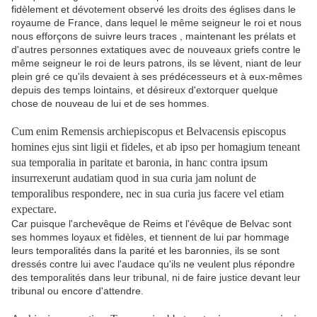
fidèlement et dévotement observé les droits des églises dans le
royaume de France, dans lequel le même seigneur le roi et nous
nous efforçons de suivre leurs traces , maintenant les prélats et
d'autres personnes extatiques avec de nouveaux griefs contre le
même seigneur le roi de leurs patrons, ils se lèvent, niant de leur
plein gré ce qu'ils devaient à ses prédécesseurs et à eux-mêmes
depuis des temps lointains, et désireux d'extorquer quelque
chose de nouveau de lui et de ses hommes.
Cum enim Remensis archiepiscopus et Belvacensis episcopus
homines ejus sint ligii et fideles, et ab ipso per homagium teneant
sua temporalia in paritate et baronia, in hanc contra ipsum
insurrexerunt audatiam quod in sua curia jam nolunt de
temporalibus respondere, nec in sua curia jus facere vel etiam
expectare.
Car puisque l'archevêque de Reims et l'évêque de Belvac sont
ses hommes loyaux et fidèles, et tiennent de lui par hommage
leurs temporalités dans la parité et les baronnies, ils se sont
dressés contre lui avec l'audace qu'ils ne veulent plus répondre
des temporalités dans leur tribunal, ni de faire justice devant leur
tribunal ou encore d'attendre.