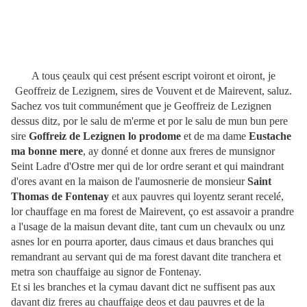
A tous çeaulx qui cest présent escript voiront et oiront, je
Geoffreiz de Lezignem, sires de Vouvent et de Mairevent, saluz.
Sachez vos tuit communément que je Geoffreiz de Lezignen
dessus ditz, por le salu de m'erme et por le salu de mun bun pere
sire
Goffreiz de Lezignen lo prodome
et de ma dame
Eustache
ma bonne mere
, ay donné et donne aux freres de munsignor
Seint Ladre d'Ostre mer qui de lor ordre serant et qui maindrant
d'ores avant en la maison de l'aumosnerie de monsieur
Saint
Thomas de Fontenay
et aux pauvres qui loyentz serant recelé,
lor chauffage en ma forest de Mairevent, ço est assavoir a prandre
a l'usage de la maisun devant dite, tant cum un chevaulx ou unz
asnes lor en pourra aporter, daus cimaus et daus branches qui
remandrant au servant qui de ma forest davant dite tranchera et
metra son chauffaige au signor de Fontenay.
Et si les branches et la cymau davant dict ne suffisent pas aux
davant diz freres au chauffaige deos et dau pauvres et de la