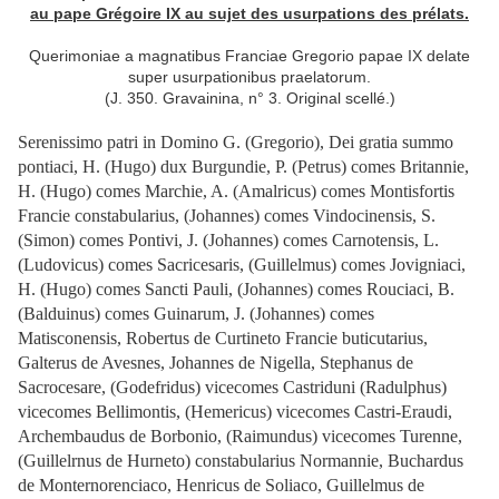
au pape Grégoire IX au sujet des usurpations des prélats.
Querimoniae a magnatibus Franciae Gregorio papae IX delate
super usurpationibus praelatorum.
(J. 350. Gravainina, n° 3. Original scellé.)
Serenissimo patri in Domino G. (Gregorio), Dei gratia summo
pontiaci, H. (Hugo) dux Burgundie, P. (Petrus) comes Britannie,
H. (Hugo) comes Marchie, A. (Amalricus) comes Montisfortis
Francie constabularius, (Johannes) comes Vindocinensis, S.
(Simon) comes Pontivi, J. (Johannes) comes Carnotensis, L.
(Ludovicus) comes Sacricesaris, (Guillelmus) comes Jovigniaci,
H. (Hugo) comes Sancti Pauli, (Johannes) comes Rouciaci, B.
(Balduinus) comes Guinarum, J. (Johannes) comes
Matisconensis, Robertus de Curtineto Francie buticutarius,
Galterus de Avesnes, Johannes de Nigella, Stephanus de
Sacrocesare, (Godefridus) vicecomes Castriduni (Radulphus)
vicecomes Bellimontis, (Hemericus) vicecomes Castri-Eraudi,
Archembaudus de Borbonio, (Raimundus) vicecomes Turenne,
(Guillelrnus de Hurneto) constabularius Normannie, Buchardus
de Monternorenciaco, Henricus de Soliaco, Guillelmus de