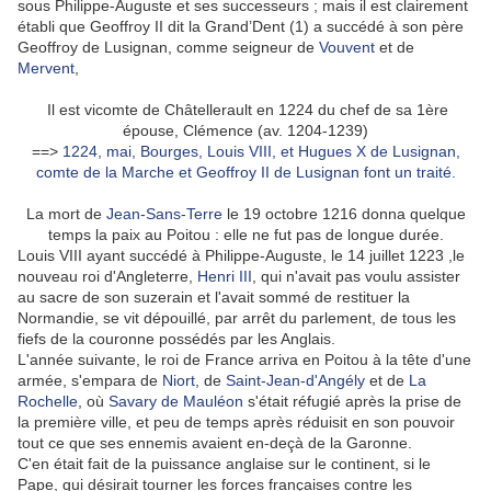
sous Philippe-Auguste et ses successeurs ; mais il est clairement
établi que Geoffroy II dit la Grand’Dent (1) a succédé à son père
Geoffroy de Lusignan, comme seigneur de
Vouvent
et de
Mervent
,
Il est vicomte de Châtellerault en 1224 du chef de sa 1ère
épouse, Clémence (av. 1204-1239)
==>
1224, mai, Bourges, Louis VIII, et Hugues X de Lusignan,
comte de la Marche et Geoffroy II de Lusignan font un traité.
La mort de
Jean-Sans-Terre
le 19 octobre 1216 donna quelque
temps la paix au Poitou : elle ne fut pas de longue durée.
Louis VIII ayant succédé à Philippe-Auguste, le 14 juillet 1223 ,le
nouveau roi d'Angleterre,
Henri III
, qui n'avait pas voulu assister
au sacre de son suzerain et l'avait sommé de restituer la
Normandie, se vit dépouillé, par arrêt du parlement, de tous les
fiefs de la couronne possédés par les Anglais.
L'année suivante, le roi de France arriva en Poitou à la tête d'une
armée, s'empara de
Niort
, de
Saint-Jean-d'Angély
et de
La
Rochelle
, où
Savary de Mauléon
s'était réfugié après la prise de
la première ville, et peu de temps après réduisit en son pouvoir
tout ce que ses ennemis avaient en-deçà de la Garonne.
C'en était fait de la puissance anglaise sur le continent, si le
Pape, qui désirait tourner les forces françaises contre les