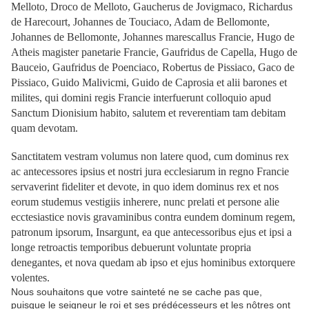
Melloto, Droco de Melloto, Gaucherus de Jovigmaco, Richardus
de Harecourt, Johannes de Touciaco, Adam de Bellomonte,
Johannes de Bellomonte, Johannes marescallus Francie, Hugo de
Atheis magister panetarie Francie, Gaufridus de Capella, Hugo de
Bauceio, Gaufridus de Poenciaco, Robertus de Pissiaco, Gaco de
Pissiaco, Guido Malivicmi, Guido de Caprosia et alii barones et
milites, qui domini regis Francie interfuerunt colloquio apud
Sanctum Dionisium habito, salutem et reverentiam tam debitam
quam devotam.
Sanctitatem vestram volumus non latere quod, cum dominus rex
ac antecessores ipsius et nostri jura ecclesiarum in regno Francie
servaverint fideliter et devote, in quo idem dominus rex et nos
eorum studemus vestigiis inherere, nunc prelati et persone alie
ecctesiastice novis gravaminibus contra eundem dominum regem,
patronum ipsorum, Insargunt, ea que antecessoribus ejus et ipsi a
longe retroactis temporibus debuerunt voluntate propria
denegantes, et nova quedam ab ipso et ejus hominibus extorquere
volentes.
Nous souhaitons que votre sainteté ne se cache pas que,
puisque le seigneur le roi et ses prédécesseurs et les nôtres ont