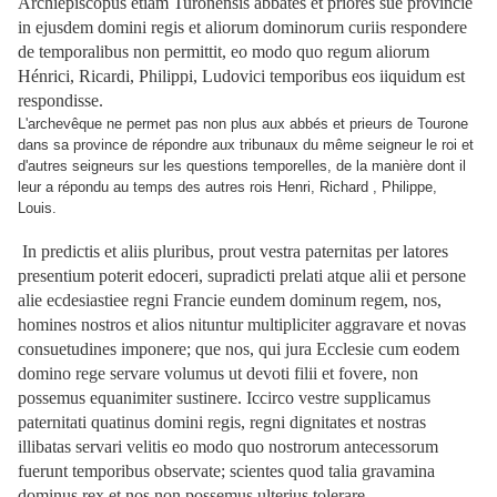
Archiepiscopus etiam Turonensis abbates et priores sue provincie
in ejusdem domini regis et aliorum dominorum curiis respondere
de temporalibus non permittit, eo modo quo regum aliorum
Hénrici, Ricardi, Philippi, Ludovici temporibus eos iiquidum est
respondisse.
L'archevêque ne permet pas non plus aux abbés et prieurs de Tourone
dans sa province de répondre aux tribunaux du même seigneur le roi et
d'autres seigneurs sur les questions temporelles, de la manière dont il
leur a répondu au temps des autres rois Henri, Richard , Philippe,
Louis.
In predictis et aliis pluribus, prout vestra paternitas per latores
presentium poterit edoceri, supradicti prelati atque alii et persone
alie ecdesiastiee regni Francie eundem dominum regem, nos,
homines nostros et alios nituntur multipliciter aggravare et novas
consuetudines imponere; que nos, qui jura Ecclesie cum eodem
domino rege servare volumus ut devoti filii et fovere, non
possemus equanimiter sustinere. Iccirco vestre supplicamus
paternitati quatinus domini regis, regni dignitates et nostras
illibatas servari velitis eo modo quo nostrorum antecessorum
fuerunt temporibus observate; scientes quod talia gravamina
dominus rex et nos non possemus ulterius tolerare.