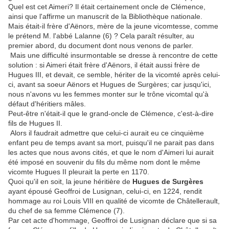
Quel est cet Aimeri? Il était certainement oncle de Clémence,
ainsi que l'affirme un manuscrit de la Bibliothèque nationale.
Mais était-il frère d'Aënors, mère de la jeune vicomtesse, comme
le prétend M. l'abbé Lalanne (6) ? Cela paraît résulter, au
premier abord, du document dont nous venons de parler.
Mais une difficulté insurmontable se dresse à rencontre de cette
solution : si Aimeri était frère d'Aënors, il était aussi frère de
Hugues III, et devait, ce semble, hériter de la vicomté après celui-
ci, avant sa soeur Aënors et Hugues de Surgères; car jusqu'ici,
nous n'avons vu les femmes monter sur le trône vicomtal qu'à
défaut d'héritiers mâles.
Peut-être n'était-il que le grand-oncle de Clémence, c'est-à-dire
fils de Hugues II.
Alors il faudrait admettre que celui-ci aurait eu ce cinquième
enfant peu de temps avant sa mort, puisqu'il ne parait pas dans
les actes que nous avons cités, et que le nom d'Aimeri lui aurait
été imposé en souvenir du fils du même nom dont le même
vicomte Hugues II pleurait la perte en 1170.
Quoi qu'il en soit, la jeune héritière de
Hugues de Surgères
ayant épousé Geoffroi de Lusignan, celui-ci, en 1224, rendit
hommage au roi Louis VIII en qualité de vicomte de Châtellerault,
du chef de sa femme Clémence (7).
Par cet acte d'hommage, Geoffroi de Lusignan déclare que si sa