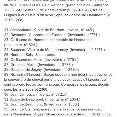
Aimeri II de Châtellerault (vicomte-baillistre de 1218 à 1221),
fils de Hugues II et d'Hèle d'Alençon, grand oncle de Clémence
1239-1242 : Aimeri II de Châtellerault (v. 1170-1242), fils de
Hugues II et d'Hèle d'Alençon ; épouse Agathe de Dammartin (v.
1215-1268)
21. Archambaud IX, sire de Bourbon. (Invent., n° 445.)
22. Raymond IV, vicomte de Turenne. (Inventaire, n°771.)
23. Guillaume du Hommet, connétable de Normandie.
(Inventaire, n° 324.)
24. Bouchard VI, sire de Montmorency. (Inventaire, n° 2931.)
25. Henri de Sully. Sceau perdu.
26. Guillaume de Mello. (Inventaire,,n°2781.)
27. Dreux de Mello. (Inventaire, n° 2777.)
28. Gaucher de Joigny. (Inventaire, n° 2490.)
29. Richard d'Harcourt. Sceau équestre non décrit. Le bouclier et
la couverture du cheval portent les deux fasces d'Harcourt qui
sont reproduites au contre-sceau. Comparez les sceaux décrits
sous les n°s 2367 et 2368.
30. Jean de Toucy. (Invent., n° 3721.)
31. Adam de Beaumont. (Inventaire, n° 1354.)
32. Jean de Beaumont. (Inventaire, n° 1360.)
33. Jean de Ctément, maréchal de France. Sceau non décrit
dans l'Inventaire. Voyez l'observation à la suite du n° 1811, p. 97.