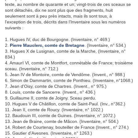
texte, au nombre de quarante et un; vingt-trois de ces sceaux se
sont détachés, dix ne sont plus que des fragments, huit
seulement sont à peu près intacts, mais ils sont tous, à
l'exception de trois, décrits dans l’Inventaire sous les numéros
suivants :
1. Hugues IV, duc dè Bourgogne. (Inventaire, n° 469.)
2.
Pierre Mauclerc, comte de Bretagne
. (Inventaire, n° 534.)
3. Hugues X de Lusignan, comte de la Marche, (Inventaire, n°
834.)
4. AmaurI VI, comte de Montfort, connétable de France; troisième
sceau. (Inventaire, n° 712.)
5. Jean IV de Montoire, comte de Vendôme. (Invent., n° 988.)
6. Simon de Dammartin, comte de Ponthieu. (Inventaire, n°1068.)
7. Jean d'Oisy, comte de Chartres. (Invent., n° 975.)
8. Louis, comte de Sancerre. (Invent., n° 436.)
9. Guillaume II, comte de Joigny. Sceau perdu.
10. Hugues V de Châtillon, comte de Saint-Paul. (Inv., n°362.)
11. Jean II, comte de Roucy. (Inventaire, n° 1022.)
12. Baudouin III, comte de Guines. (Inventaire, n° 1072.)
13. Jean de Braine, comte de Mâcon. (Inventaire, n° 504.)
14. Robert de Courtenay, bouteiller de France (Invent., n° 274.)
15. Gautier d'Avesnes. (Inventaire, n° 1263.)