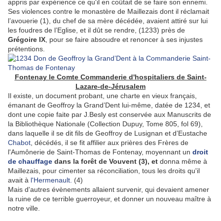
appris par expérience ce qu'il en coûtait de se faire son ennemi.
Ses violences contre le monastère de Maillezais dont il réclamait
l’avouerie (1), du chef de sa mère décédée, avaient attiré sur lui
les foudres de l’Eglise, et il dût se rendre, (1233) près de
Grégoire IX
, pour se faire absoudre et renoncer à ses injustes
prétentions.
Fontenay le Comte Commanderie d'hospitaliers de Saint-
Lazare-de-Jérusalem
Il existe, un document probant, une charte en vieux français,
émanant de Geoffroy la Grand’Dent lui-même, datée de 1234, et
dont une copie faite par J.Besly est conservée aux Manuscrits de
la Bibliothèque Nationale (Collection Dupuy, Tome 805, fol 69),
dans laquelle il se dit fils de Geoffroy de Lusignan et d’Eustache
Chabot
, décédés, il se fit affilier aux prières des Frères de
l'Aumônerie de Saint-Thomas de Fontenay, moyennant un
droit
de chauffage
dans la forêt de Vouvent (3), et
donna même à
Maillezais, pour cimenter sa réconciliation, tous les droits qu'il
avait à
l'Hermenault.
(4)
Mais d'autres évènements allaient survenir, qui devaient amener
la ruine de ce terrible guerroyeur, et donner un nouveau maître à
notre ville.