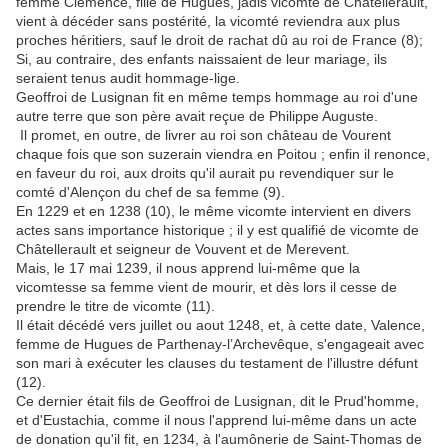
femme Clémence, fille de Hugues, jadis vicomte de Châtellerault,
vient à décéder sans postérité, la vicomté reviendra aux plus
proches héritiers, sauf le droit de rachat dû au roi de France (8);
Si, au contraire, des enfants naissaient de leur mariage, ils
seraient tenus audit hommage-lige.
Geoffroi de Lusignan fit en même temps hommage au roi d'une
autre terre que son père avait reçue de Philippe Auguste.
Il promet, en outre, de livrer au roi son château de Vourent
chaque fois que son suzerain viendra en Poitou ; enfin il renonce,
en faveur du roi, aux droits qu'il aurait pu revendiquer sur le
comté d'Alençon du chef de sa femme (9).
En 1229 et en 1238 (10), le même vicomte intervient en divers
actes sans importance historique ; il y est qualifié de vicomte de
Châtellerault et seigneur de Vouvent et de Merevent.
Mais, le 17 mai 1239, il nous apprend lui-même que la
vicomtesse sa femme vient de mourir, et dès lors il cesse de
prendre le titre de vicomte (11).
Il était décédé vers juillet ou aout 1248, et, à cette date, Valence,
femme de Hugues de Parthenay-l’Archevêque, s'engageait avec
son mari à exécuter les clauses du testament de l'illustre défunt
(12).
Ce dernier était fils de Geoffroi de Lusignan, dit le Prud'homme,
et d'Eustachia, comme il nous l'apprend lui-même dans un acte
de donation qu'il fit, en 1234, à l'aumônerie de Saint-Thomas de