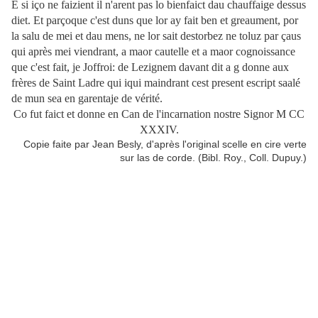
E si iço ne faizient il n'arent pas lo bienfaict dau chauffaige dessus
diet. Et parçoque c'est duns que lor ay fait ben et greaument, por
la salu de mei et dau mens, ne lor sait destorbez ne toluz par çaus
qui après mei viendrant, a maor cautelle et a maor cognoissance
que c'est fait, je Joffroi: de Lezignem davant dit a g donne aux
frères de Saint Ladre qui iqui maindrant cest present escript saalé
de mun sea en garentaje de vérité.
Co fut faict et donne en Can de l'incarnation nostre Signor M CC
XXXIV.
Copie faite par Jean Besly, d'après l'original scelle en cire verte
sur las de corde. (Bibl. Roy., Coll. Dupuy.)