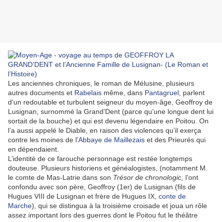
Les anciennes chroniques, le roman de Mélusine, plusieurs
autres documents et
Rabelais
même, dans
Pantagruel
, parlent
d’un redoutable et turbulent seigneur du moyen-âge, Geoffroy de
Lusignan, surnommé la Grand’Dent (parce qu’une longue dent lui
sortait de la bouche) et qui est devenu légendaire en Poitou. On
l’a aussi appelé le Diable, en raison des violences qu’il exerça
contre les moines de l’
Abbaye de Maillezais
et des Prieurés qui
en dépendaient.
L’identité de ce farouche personnage est restée longtemps
douteuse. Plusieurs historiens et généalogistes, (notamment M.
le comte de Mas-Latrie dans son
Trésor de chronologic,
l’ont
confondu avec son père, Geoffroy (1er) de Lusignan (fils de
Hugues VIII de Lusignan et frère de Hugues IX,
conte de
Marche
), qui se distingua à la troisième croisade et joua un rôle
assez important lors des guerres dont le Poitou fut le théâtre