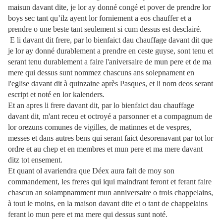
maisun davant dite, je lor ay donné congé et pover de prendre lor
boys sec tant qu’ilz ayent lor forniement a eos chauffer et a
prendre o une beste tant seulement si cum dessus est desclairé.
E li davant dit frere, par lo bienfaict dau chauffage davant dit que
je lor ay donné durablement a prendre en ceste guyse, sont tenu et
serant tenu durablement a faire l'aniversaire de mun pere et de ma
mere qui dessus sunt nommez chascuns ans solepnament en
l'eglise davant dit à quinzaine après Pasques, et li nom deos serant
escript et noté en lor kalenders.
Et an apres li frere davant dit, par lo bienfaict dau chauffage
davant dit, m'ant receu et octroyé a parsonner et a compagnum de
lor orezuns comunes de vigilles, de matinnes et de vespres,
messes et dans autres bens qui serant faict desorenavant par tot lor
ordre et au chep et en membres et mun pere et ma mere davant
ditz tot ensement.
Et quant ol avariendra que Déex aura fait de moy son
commandement, les freres qui iqui maindrant feront et ferant faire
chascun an solampnamment mun anniversaire o trois chappelains,
à tout le moins, en la maison davant dite et o tant de chappelains
ferant lo mun pere et ma mere qui dessus sunt noté.