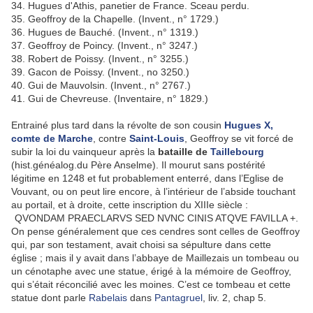
34. Hugues d'Athis, panetier de France. Sceau perdu.
35. Geoffroy de la Chapelle. (Invent., n° 1729.)
36. Hugues de Bauché. (Invent., n° 1319.)
37. Geoffroy de Poincy. (Invent., n° 3247.)
38. Robert de Poissy. (Invent., n° 3255.)
39. Gacon de Poissy. (Invent., no 3250.)
40. Gui de Mauvolsin. (Invent., n° 2767.)
41. Gui de Chevreuse. (Inventaire, n° 1829.)
Entrainé plus tard dans la révolte de son cousin
Hugues X,
comte de Marche
, contre
Saint-Louis
, Geoffroy se vit forcé de
subir la loi du vainqueur après la
bataille de
Taillebourg
(hist.généalog.du Père Anselme). Il mourut sans postérité
légitime en 1248 et fut probablement enterré, dans l’Eglise de
Vouvant, ou on peut lire encore, à l’intérieur de l’abside touchant
au portail, et à droite, cette inscription du XIIIe siècle :
QVONDAM PRAECLARVS SED NVNC CINIS ATQVE FAVILLA +.
On pense généralement que ces cendres sont celles de Geoffroy
qui, par son testament, avait choisi sa sépulture dans cette
église ; mais il y avait dans l’abbaye de Maillezais un tombeau ou
un cénotaphe avec une statue, érigé à la mémoire de Geoffroy,
qui s’était réconcilié avec les moines. C’est ce tombeau et cette
statue dont parle
Rabelais
dans
Pantagruel
, liv. 2, chap 5.