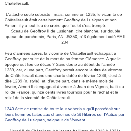
Châtellerault.
L'attache seule subsiste ; mais, comme en 1235, le vicomte de
Châtellerault était certainement Geoffroy de Lusignan et non
Aimeri, il y a tout lieu de croire que Teulet s'est trompé.
Sceau de Geoffroy II de Lusignan, cire blanche, sur double
queue de parchemin, Paris, AN, J//350, n°3 également coté AE II
234.
Peu d'années après, la vicomté de Châtellerault échappait à
Geoffroy, par suite de la mort de sa femme Clémence. A quelle
époque eut lieu ce décès ? Sans doute au début de l'année
1239, car, d'une part, Geoffroy portait encore le titre de vicomte
de Châtellerault dans une charte datée de février 1238, c'est-à-
dire 1239 (n. style), et, d'autre part, dans le même mois de
février, Aimeri II s'engageait à verser à Jean des Vignes, bailli du
roi de France, quinze cents livres tournois pour le rachat et le
relief de la vicomté de Châtellerault.
1240 Acte de remise de toute la « veheria » qu’il possédait sur
leurs hommes faites aux chanoines de St Hilaires sur l’Autize par
Geoffroy de Lusignan, seigneur de Vouvant