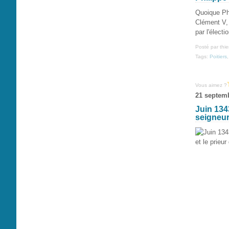
Quoique Phi
Clément V, i
par l'électio
Posté par thi
Tags:
Poitiers
Vous aimez ?
21 septem
Juin 134
seigneur