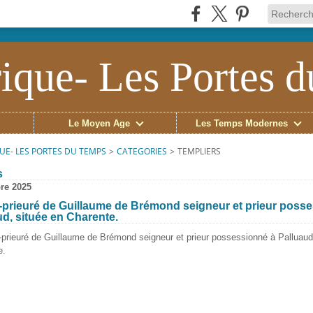
ique- Les Portes 
Le Moyen Âge
Les Temps Modernes
UE- LES PORTES DU TEMPS
>
CATEGORIES
>
TEMPLIERS
s
re 2025
prieuré de Guillaume de Brémond seigneur et prieur poss
ud, située en Charente.