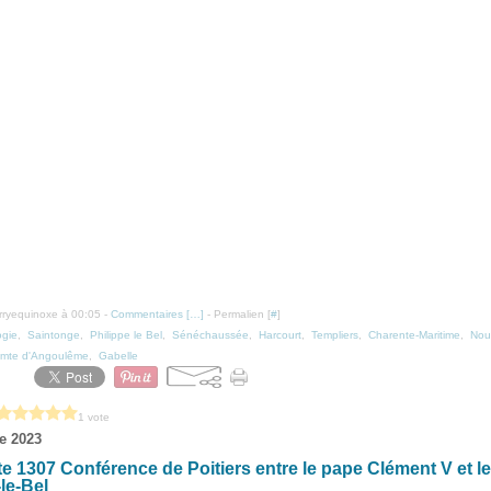
erryequinoxe à 00:05 -
Commentaires [
…
]
- Permalien [
#
]
ogie
,
Saintonge
,
Philippe le Bel
,
Sénéchaussée
,
Harcourt
,
Templiers
,
Charente-Maritime
,
Nou
mte d'Angoulême
,
Gabelle
1 vote
e 2023
e 1307 Conférence de Poitiers entre le pape Clément V et le
le-Bel