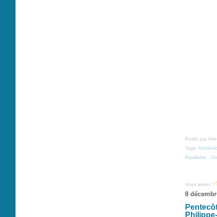
Posté par thi
Tags:
Archéol
Aquitaine
,
Co
Vous aimez ?
8 décembr
Pentecôt
Philippe-