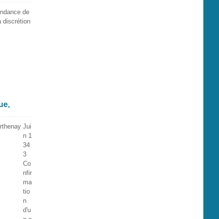
pendance de
a discrétion
ue,
Jui
n 1
34
3
Co
nfir
ma
tio
n
d'u