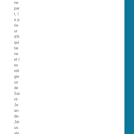
ne
par
t, l
e p
rie
ur
d'A
qui
tai
ne
et l
es
reli
gie
ux
de
Sai
nt-
Je
an-
de-
Jér
us
ale