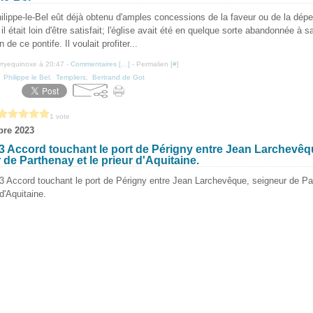
lippe-le-Bel eût déjà obtenu d'amples concessions de la faveur ou de la dé
l était loin d'être satisfait; l'église avait été en quelque sorte abandonnée à s
n de ce pontife. Il voulait profiter...
erryequinoxe à 20:47 -
Commentaires [
…
]
- Permalien [
#
]
,
Philippe le Bel
,
Templiers
,
Bertrand de Got
1 vote
bre 2023
3 Accord touchant le port de Périgny entre Jean Larchevêq
 de Parthenay et le prieur d'Aquitaine.