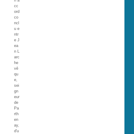
n a
cc
ord
co
ncl
u e
ntr
e J
ea
n L
arc
he
vê
qu
e,
sei
gn
eur
de
Pa
rth
en
ay,
d'u