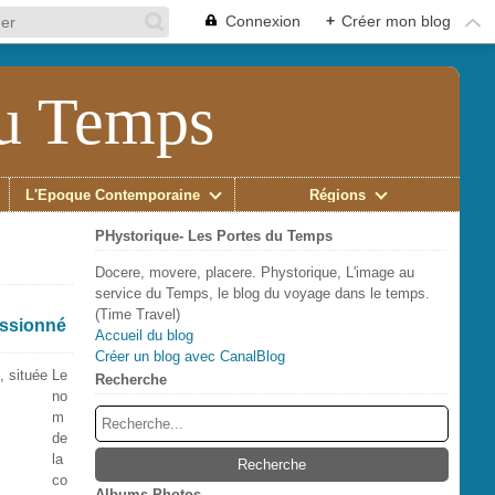
Connexion
+
Créer mon blog
du Temps
L'Époque Contemporaine
Régions
PHystorique- Les Portes du Temps
Docere, movere, placere. Phystorique, L'image au
service du Temps, le blog du voyage dans le temps.
(Time Travel)
essionné
Accueil du blog
Créer un blog avec CanalBlog
Le
Recherche
no
m
de
la
co
Albums Photos