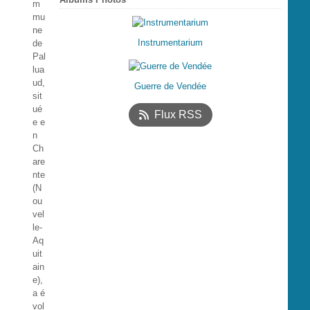
m
mu
ne
Instrumentarium
de
Pal
lua
ud,
Guerre de Vendée
sit
ué
Flux RSS
e e
n
Ch
are
nte
(N
ou
vel
le-
Aq
uit
ain
e),
a é
vol