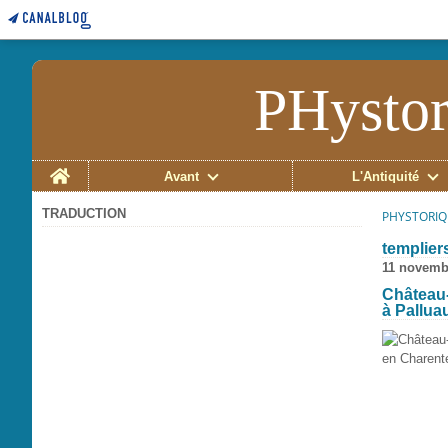
PHystor
Home
Avant
L'Antiquité
TRADUCTION
PHYSTORIQ
templier
11 novemb
Château-
à Pallua