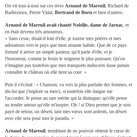
On vit tour-à-tour sur ces rives
Arnaud de Mareuil
, Richard de
Barbezieux, Pierre Vidal,
Bertrand de Born
et bien d'autres.
Arnaud de Mareuil avait chanté Nobilie, dame de Jarnac
, et
en était devenu très amoureux.
« Sans cesse, disait-il loin d'elle, je tourne mes prières et mes
adorations vers le pays que mon amante habite. Que de ce pays
fortuné il arrive un simple pasteur, qu'il parle d'elle, et je
l'honorerai, comme je ferais le seigneur le plus puissant. Qu'on
n'imagine pas toutefois que mes transports indiscrets fasse jamais
connaître le château où elle tient sa cour »
Puis il s'écriait : « Chanson, va vers la plus parfaite des femmes, et
dis-lui que j'implore sa merci, si toutefois elle daigne me
l'accorder. Je pense au rare mérite qui la distingue; qu'elle pense
au tendre amour qu'elle m'inspire. Oh ! si Dieu permet que je sois
payé de retour, un désert, tant mes vœux sont ardents, un désert
avec elle sera pour moi le paradis. »
Arnaud de Mareuil
, tremblant de ne pouvoir obtenir le cœur de