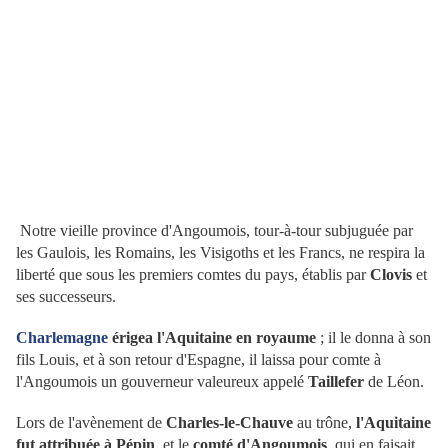
Notre vieille province d'Angoumois, tour-à-tour subjuguée par
les Gaulois, les Romains, les Visigoths et les Francs, ne respira la
liberté que sous les premiers comtes du pays, établis par
Clovis
et
ses successeurs.
Charlemagne
érigea l'Aquitaine en royaume
; il le donna à son
fils Louis, et à son retour d'Espagne, il laissa pour comte à
l'Angoumois un gouverneur valeureux appelé
Taillefer
de Léon.
Lors de l'avènement de
Charles-le-Chauve
au trône,
l'Aquitaine
fut attribuée à Pépin
, et le
comté d'Angoumois
, qui en faisait