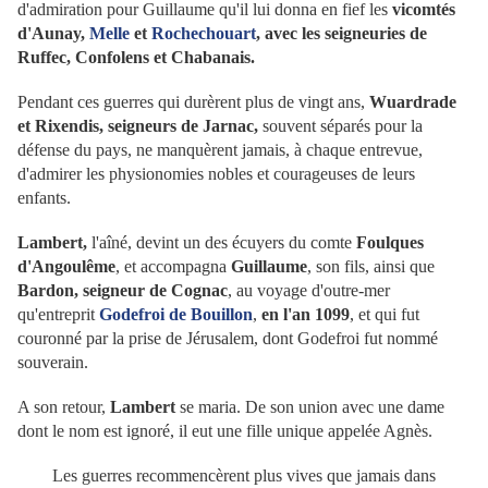
d'admiration pour Guillaume qu'il lui donna en fief les
vicomtés
d'Aunay,
Melle
et
Rochechouart
, avec les seigneuries de
Ruffec, Confolens et Chabanais.
Pendant ces guerres qui durèrent plus de vingt ans,
Wuardrade
et Rixendis, seigneurs de Jarnac,
souvent séparés pour la
défense du pays, ne manquèrent jamais, à chaque entrevue,
d'admirer les physionomies nobles et courageuses de leurs
enfants.
Lambert,
l'aîné, devint un des écuyers du comte
Foulques
d'Angoulême
, et accompagna
Guillaume
, son fils, ainsi que
Bardon, seigneur de Cognac
, au voyage d'outre-mer
qu'entreprit
Godefroi de Bouillon
,
en l'an 1099
, et qui fut
couronné par la prise de Jérusalem, dont Godefroi fut nommé
souverain.
A son retour,
Lambert
se maria. De son union avec une dame
dont le nom est ignoré, il eut une fille unique appelée Agnès.
Les guerres recommencèrent plus vives que jamais dans