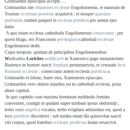
Grimoardus episcopus accepit. …
Grimoardus iste
oblationes
ecclesiæ
Engolismensis, et mansum de
Tournac
ecclesiae
proeictæ
acquisivit ; et insuper
quædam
præbanda
cuidam pauperi in
ecclesia
prædicta
pro anima ejus
datur.
A quo etiam ecclesia cathedralis Engolismensis
consecratur ;
per
quem Hugo, rex Francorum
privilegium
cathedrali
ecclesiae
Engolismensi dedit.
Cujus tempore, quidam de principibus Engolismensibus
W
adradus
Loriches
aedificavit
in Xantonico pago monasterium
Basience in honore sancti
Stephani
protomartyris, et censuale
fecit
Romanæ
ecclesiæ ;
consecratur autem ecclesia
prædicta
a
Grimoardo et Islone, fratre eius, Xantonensi episcopo.
Grimoardus vero obiens sepultus est in cathedrali ecclesia, juxta
altare capituli.
In quo capitulo cum maxima hominum multitudo fortuitu
conveniret, contigit ut quidam super tumbam ipsius obdormijt ;
tertio voce
angelica
vocatus, tertio evigilans admonitus est, quod a
loco
prædicto
discederet : sub tumba etiam illa quiescebat sancti
viri corpus, quod fratribus
ecclesiæ
prxdictus
homo resarcivit.