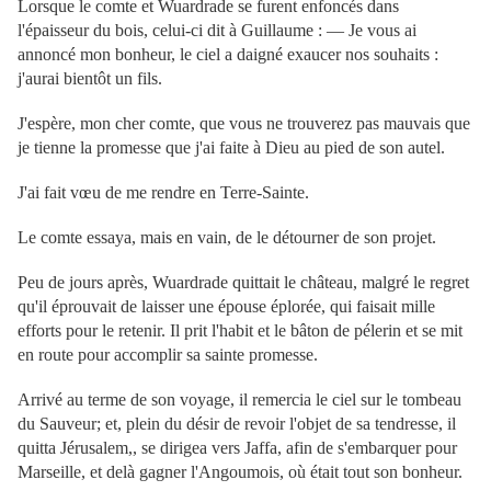
Lorsque le comte et Wuardrade se furent enfoncés dans
l'épaisseur du bois, celui-ci dit à Guillaume : — Je vous ai
annoncé mon bonheur, le ciel a daigné exaucer nos souhaits :
j'aurai bientôt un fils.
J'espère, mon cher comte, que vous ne trouverez pas mauvais que
je tienne la promesse que j'ai faite à Dieu au pied de son autel.
J'ai fait vœu de me rendre en Terre-Sainte.
Le comte essaya, mais en vain, de le détourner de son projet.
Peu de jours après, Wuardrade quittait le château, malgré le regret
qu'il éprouvait de laisser une épouse éplorée, qui faisait mille
efforts pour le retenir. Il prit l'habit et le bâton de pélerin et se mit
en route pour accomplir sa sainte promesse.
Arrivé au terme de son voyage, il remercia le ciel sur le tombeau
du Sauveur; et, plein du désir de revoir l'objet de sa tendresse, il
quitta Jérusalem,, se dirigea vers Jaffa, afin de s'embarquer pour
Marseille, et delà gagner l'Angoumois, où était tout son bonheur.