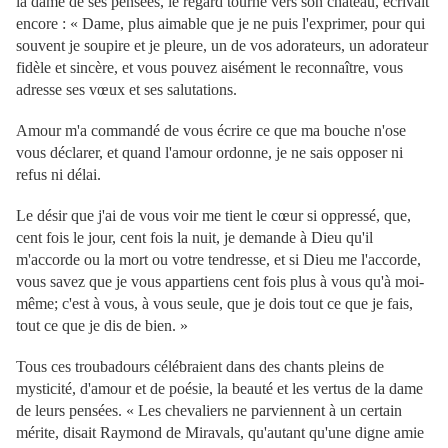
la dame de ses pensées, le regard tourné vers son château, écrivait
encore : « Dame, plus aimable que je ne puis l'exprimer, pour qui
souvent je soupire et je pleure, un de vos adorateurs, un adorateur
fidèle et sincère, et vous pouvez aisément le reconnaître, vous
adresse ses vœux et ses salutations.
Amour m'a commandé de vous écrire ce que ma bouche n'ose
vous déclarer, et quand l'amour ordonne, je ne sais opposer ni
refus ni délai.
Le désir que j'ai de vous voir me tient le cœur si oppressé, que,
cent fois le jour, cent fois la nuit, je demande à Dieu qu'il
m'accorde ou la mort ou votre tendresse, et si Dieu me l'accorde,
vous savez que je vous appartiens cent fois plus à vous qu'à moi-
même; c'est à vous, à vous seule, que je dois tout ce que je fais,
tout ce que je dis de bien. »
Tous ces troubadours célébraient dans des chants pleins de
mysticité, d'amour et de poésie, la beauté et les vertus de la dame
de leurs pensées. « Les chevaliers ne parviennent à un certain
mérite, disait Raymond de Miravals, qu'autant qu'une digne amie