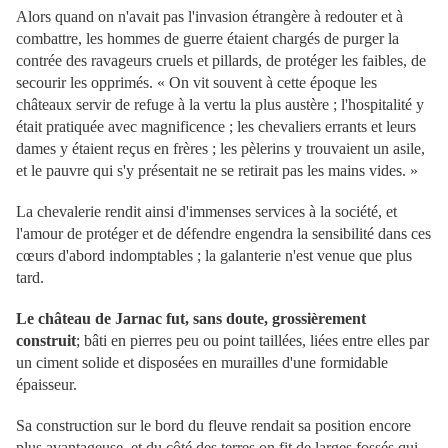
Alors quand on n'avait pas l'invasion étrangère à redouter et à
combattre, les hommes de guerre étaient chargés de purger la
contrée des ravageurs cruels et pillards, de protéger les faibles, de
secourir les opprimés. « On vit souvent à cette époque les
châteaux servir de refuge à la vertu la plus austère ; l'hospitalité y
était pratiquée avec magnificence ; les chevaliers errants et leurs
dames y étaient reçus en frères ; les pèlerins y trouvaient un asile,
et le pauvre qui s'y présentait ne se retirait pas les mains vides. »
La chevalerie rendit ainsi d'immenses services à la société, et
l'amour de protéger et de défendre engendra la sensibilité dans ces
cœurs d'abord indomptables ; la galanterie n'est venue que plus
tard.
Le château de Jarnac fut, sans doute, grossièrement
construit
; bâti en pierres peu ou point taillées, liées entre elles par
un ciment solide et disposées en murailles d'une formidable
épaisseur.
Sa construction sur le bord du fleuve rendait sa position encore
plus avantageuse, et du côté des terres on fit de larges fossés qui