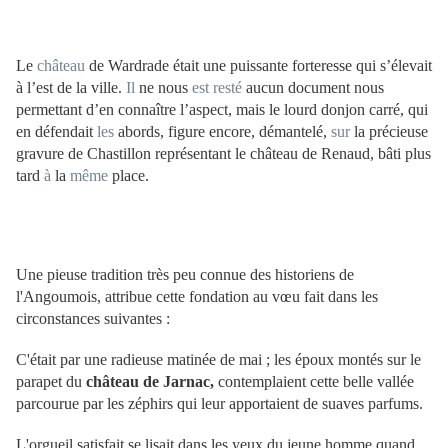
Le
château
de Wardrade était une puissante forteresse qui s’élevait
à l’est de la ville.
Il
ne nous
est
resté
aucun document nous
permettant d’en connaître l’aspect, mais le lourd donjon carré, qui
en défendait
les
abords, figure encore, démantelé,
sur
la précieuse
gravure de Chastillon représentant le château de Renaud, bâti plus
tard
à
la
même
place.
Une pieuse tradition très peu connue des historiens de
l'Angoumois, attribue cette fondation au vœu fait dans les
circonstances suivantes :
C'était par une radieuse matinée de mai ; les époux montés sur le
parapet du
château de Jarnac,
contemplaient cette belle vallée
parcourue par les zéphirs qui leur apportaient de suaves parfums.
L'orgueil satisfait se lisait dans les yeux du jeune homme quand