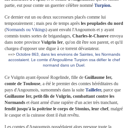
partie, eut pour comte un guerrier célèbre nommé
Turpion
.
Ce dernier eut un ou deux successeurs placés comme lui
temporairement ; mais peu de temps après
les peuplades du nord
(
Normands ou Vikings
) ayant envahi l'Angoumois et y ayant
commis toutes sortes de brigandages,
Charles-le-Chauve
envoya
dans notre province
Vulgrin Ier
, qu'on dit être son parent, et qu'il
chargea d'opposer une digue à ce torrent dévastateur.
==>
Octobre 863, dans les environs de Saintes, les Normands
accostaient. Le comte d’Angoulême Turpion osa défier le chef
normand dans un Duel.
Ce Vulgrin ayant épousé Rogelinde, fille de
Guillaume Ier,
comte de Toulouse
, a été le premier des comtes héréditaires du
pays d'Angoumois, surnommés dans la suite
Taillefer
,
parce que
Guillaume Ier, petit-fils de Vulgrin, combattant contre les
Normands
et étant armé d'une rapière d'un acier très tranchant,
fendit jusqu'à la poitrine le corps de Stonius, leur chef
, malgré
le casque et la cuirasse dont il était revêtu.
Les comtes d'Angoumois possédaient alors presque toute la