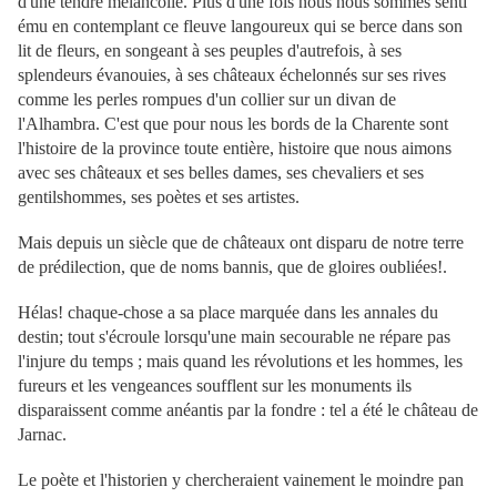
d'une tendre mélancolie. Plus d'une fois nous nous sommes senti
ému en contemplant ce fleuve langoureux qui se berce dans son
lit de fleurs, en songeant à ses peuples d'autrefois, à ses
splendeurs évanouies, à ses châteaux échelonnés sur ses rives
comme les perles rompues d'un collier sur un divan de
l'Alhambra. C'est que pour nous les bords de la Charente sont
l'histoire de la province toute entière, histoire que nous aimons
avec ses châteaux et ses belles dames, ses chevaliers et ses
gentilshommes, ses poètes et ses artistes.
Mais depuis un siècle que de châteaux ont disparu de notre terre
de prédilection, que de noms bannis, que de gloires oubliées!.
Hélas! chaque-chose a sa place marquée dans les annales du
destin; tout s'écroule lorsqu'une main secourable ne répare pas
l'injure du temps ; mais quand les révolutions et les hommes, les
fureurs et les vengeances soufflent sur les monuments ils
disparaissent comme anéantis par la fondre : tel a été le château de
Jarnac.
Le poète et l'historien y chercheraient vainement le moindre pan