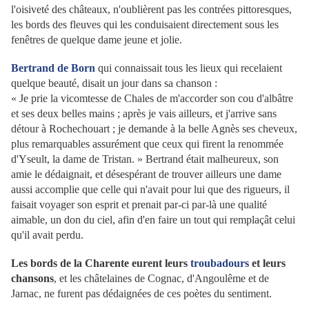
l'oisiveté des châteaux, n'oublièrent pas les contrées pittoresques,
les bords des fleuves qui les conduisaient directement sous les
fenêtres de quelque dame jeune et jolie.
Bertrand de Born
qui connaissait tous les lieux qui recelaient
quelque beauté, disait un jour dans sa chanson :
« Je prie la vicomtesse de Chales de m'accorder son cou d'albâtre
et ses deux belles mains ; après je vais ailleurs, et j'arrive sans
détour à Rochechouart ; je demande à la belle Agnès ses cheveux,
plus remarquables assurément que ceux qui firent la renommée
d'Yseult, la dame de Tristan. » Bertrand était malheureux, son
amie le dédaignait, et désespérant de trouver ailleurs une dame
aussi accomplie que celle qui n'avait pour lui que des rigueurs, il
faisait voyager son esprit et prenait par-ci par-là une qualité
aimable, un don du ciel, afin d'en faire un tout qui remplaçât celui
qu'il avait perdu.
Les bords de la Charente eurent leurs
troubadours
et leurs
chansons
, et les châtelaines de Cognac, d'Angoulême et de
Jarnac, ne furent pas dédaignées de ces poètes du sentiment.