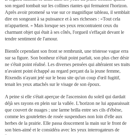
son regard tombait sur les collines riantes qui fermaient l'horizon.
Après avoir promené sa vue sur ce magnifique tableau, il semblait
dire en songeant à sa puissance et à ses richesses : «Tout cela
m'appartient. » Mais lorsque ses yeux rencontraient ceux du
charmant objet qui était à ses côtés, l'orgueil s'effaçait devant le
tendre sentiment de l'amour.
Bientôt cependant son front se rembrunit, une tristesse vague erra
sur sa figure. Son bonheur n'était point parfait, son plus cher désir
ne s'était point réalisé. Les diverses pensées qui altéraient ses traits
n'avaient point échappé au regard perçant da la jeune femme,
Rixendis n'ayant jeté sur le beau site qu'un coup d'œil fugitif,
tenait les yeux attachés sur le visage de son époux.
A peine si elle s'était aperçue de l'ascension du soleil qui dardait
déjà ses rayons en plein sur la vallée. L'horizon ne lui apparaissait
que couvert de nuages ; une larme brilla entre ses cils d'ébène,
comme les goutelettes de rosée suspendues non loin d'elle aux
herbes de la prairie. Elle passa doucement la main sur le front de
son bien-aimé et le considéra avec les yeux interrogateurs de