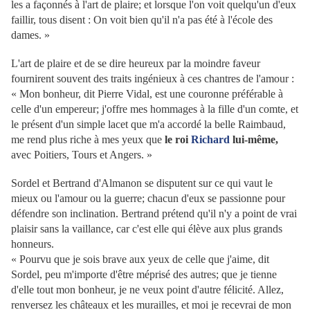
les a façonnés à l'art de plaire; et lorsque l'on voit quelqu'un d'eux
faillir, tous disent : On voit bien qu'il n'a pas été à l'école des
dames. »
L'art de plaire et de se dire heureux par la moindre faveur
fournirent souvent des traits ingénieux à ces chantres de l'amour :
« Mon bonheur, dit Pierre Vidal, est une couronne préférable à
celle d'un empereur; j'offre mes hommages à la fille d'un comte, et
le présent d'un simple lacet que m'a accordé la belle Raimbaud,
me rend plus riche à mes yeux que
le roi
Richard
lui-même,
avec Poitiers, Tours et Angers. »
Sordel et Bertrand d'Almanon se disputent sur ce qui vaut le
mieux ou l'amour ou la guerre; chacun d'eux se passionne pour
défendre son inclination. Bertrand prétend qu'il n'y a point de vrai
plaisir sans la vaillance, car c'est elle qui élève aux plus grands
honneurs.
« Pourvu que je sois brave aux yeux de celle que j'aime, dit
Sordel, peu m'importe d'être méprisé des autres; que je tienne
d'elle tout mon bonheur, je ne veux point d'autre félicité. Allez,
renversez les châteaux et les murailles, et moi je recevrai de mon