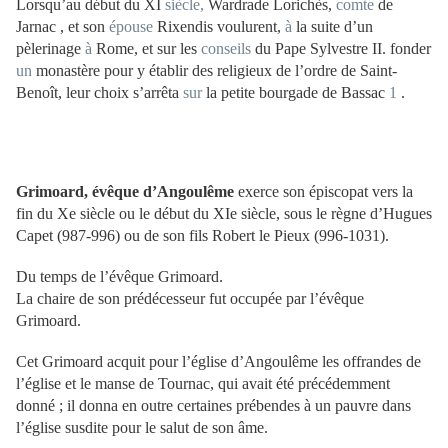
Lorsqu’au début du XI
siècle,
Wardrade Lorichès,
comte
de
Jarnac , et son
épouse
Rixendis voulurent,
à
la suite d’un
pèlerinage
à
Rome, et sur les
conseils
du Pape Sylvestre II. fonder
un
monastère pour y établir des religieux de l’ordre de Saint-
Benoît, leur choix s’arrêta
sur
la petite bourgade de Bassac
1
.
Grimoard, évêque d’Angoulême
exerce son épiscopat vers la
fin du Xe siècle ou le début du XIe siècle, sous le règne d’Hugues
Capet (987-996) ou de son fils Robert le Pieux (996-1031).
Du temps de l’évêque Grimoard.
La chaire de son prédécesseur fut occupée par l’évêque
Grimoard.
Cet Grimoard acquit pour l’église d’Angoulême les offrandes de
l’église et le manse de Tournac, qui avait été précédemment
donné ; il donna en outre certaines prébendes à un pauvre dans
l’église susdite pour le salut de son âme.