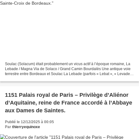
Soulac (Solacum) était probablement un vicus actif à l’époque romaine, La
Lebade / Magna Via de Solaco / Grand Camin Bourdalès Une antique voie
terrestre entre Bordeaux et Soulac La Lebade (parfois « Lebat », « Levade
») désigne une ancienne grande voie...
1151 Palais royal de Paris – Privilège d’Aliénor
d’Aquitaine, reine de France accordé à l’Abbaye
aux Dames de Saintes.
Publié le 12/12/2025 à 00:05
Par
thierryequinoxe