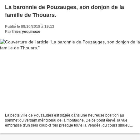
La baronnie de Pouzauges, son donjon de la
famille de Thouars.
Publié le 09/10/2018 à 19:13
Par
thierryequinoxe
La petite ville de Pouzauges est située dans une heureuse position au
sommet du versant méridional de la montagne. De ce point élevé, la vue
embrasse d'un seul coup-d ‘œil presque toute la Vendée, du cours sinueux
de la Sèvre du midi et des tours de St-Pierre...