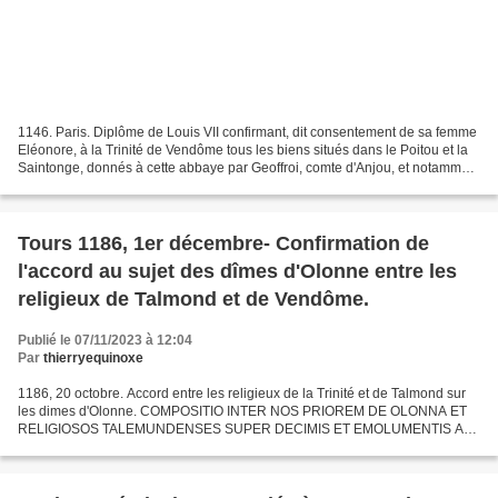
1146. Paris. Diplôme de Louis VII confirmant, dit consentement de sa femme
Eléonore, à la Trinité de Vendôme tous les biens situés dans le Poitou et la
Saintonge, donnés à cette abbaye par Geoffroi, comte d'Anjou, et notamment
le quart de l'île d'Oléron,...
Tours 1186, 1er décembre- Confirmation de
l'accord au sujet des dîmes d'Olonne entre les
religieux de Talmond et de Vendôme.
Publié le 07/11/2023 à 12:04
Par
thierryequinoxe
1186, 20 octobre. Accord entre les religieux de la Trinité et de Talmond sur
les dimes d'Olonne. COMPOSITIO INTER NOS PRIOREM DE OLONNA ET
RELIGIOSOS TALEMUNDENSES SUPER DECIMIS ET EMOLUMENTIS AC
ALIIS IN PAROCHIA DE OLONNA. COMPOSITION ENTRE NOUS PRIEUR...