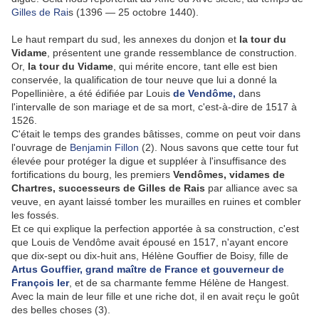
Gilles de Rai
s (1396 — 25 octobre 1440).
Le haut rempart du sud, les annexes du donjon et
la tour du
Vidame
, présentent une grande ressemblance de construction.
Or,
la tour du Vidame
, qui mérite encore, tant elle est bien
conservée, la qualification de tour neuve que lui a donné la
Popellinière, a été édifiée par Louis
de Vendôme,
dans
l'intervalle de son mariage et de sa mort, c'est-à-dire de 1517 à
1526.
C'était le temps des grandes bâtisses, comme on peut voir dans
l'ouvrage de
Benjamin Fillon
(2). Nous savons que cette tour fut
élevée pour protéger la digue et suppléer à l'insuffisance des
fortifications du bourg, les premiers
Vendômes, vidames de
Chartres, successeurs de Gilles de Rais
par alliance avec sa
veuve, en ayant laissé tomber les murailles en ruines et combler
les fossés.
Et ce qui explique la perfection apportée à sa construction, c'est
que Louis de Vendôme avait épousé en 1517, n'ayant encore
que dix-sept ou dix-huit ans, Hélène Gouffier de Boisy, fille de
Artus Gouffier, grand maître de France et gouverneur de
François Ier
, et de sa charmante femme Hélène de Hangest.
Avec la main de leur fille et une riche dot, il en avait reçu le goût
des belles choses (3).