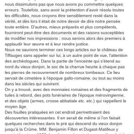
nous dissimulons pas que nous avons pu commettre quelques
erreurs. Toutefois, sans avoir la prétention d’avoir résolu toutes
les difficultés, nous croyons être sensiblement resté dans la
vérité, et dès lors il était de notre devoir de dire notre pensée
toute entière. D'autres, mieux préparés et plus compétents,
fourniront peut-être des documents et des raisons susceptibles
de modifier nos impressions : nous serons alors des premiers à
applaudir leur œuvre et à leur rendre justice.
Nous ne saurions terminer ces longs articles sur le château de
Tiffauges sans appeler sur lui, à un autre point de vue, l'attention
des archéologues. Dans la partie de l'enceinte qui s'étend au
nord du vieux donjon, le soc de la charrue heurte à chaque pas
les pierres de recouvrement de nombreux tombeaux. Ce lieu
servait de cimetière à l'époque gallo-romaine, ou tout au moins
dans les siècles qui suivirent.
On y a trouvé, avec des monnaies romaines et des fragments de
tuiles à rebord, des pots funéraires de l'époque mérovingienne,
et des objets (armes, crosse abbatiale etc. etc.) qui rappellent le
moyen âge.
Des fouilles pratiquées en cet endroit permettraient des
découvertes intéressantes. Il en serait de même si l'on faisait
quelques recherches dans le pré qui descend du vieux donjon
jusqu'à la Crûme. MM. Benjamin Fillon et Dugast-Matifeux y