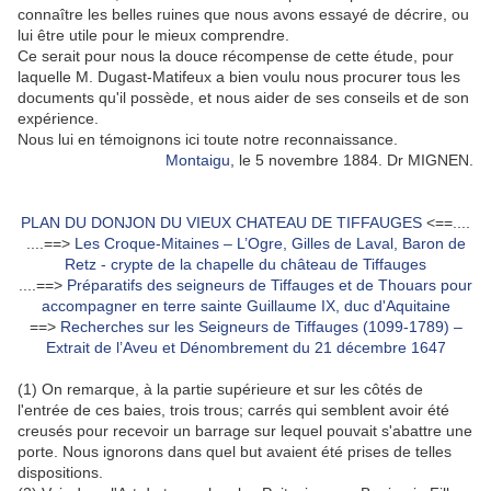
connaître les belles ruines que nous avons essayé de décrire, ou
lui être utile pour le mieux comprendre.
Ce serait pour nous la douce récompense de cette étude, pour
laquelle M. Dugast-Matifeux a bien voulu nous procurer tous les
documents qu'il possède, et nous aider de ses conseils et de son
expérience.
Nous lui en témoignons ici toute notre reconnaissance.
Montaigu
, le 5 novembre 1884. Dr MIGNEN.
PLAN DU DONJON DU VIEUX CHATEAU DE TIFFAUGES
<==....
....==>
Les Croque-Mitaines – L’Ogre, Gilles de Laval, Baron de
Retz - crypte de la chapelle du château de Tiffauges
....==>
Préparatifs des seigneurs de Tiffauges et de Thouars pour
accompagner en terre sainte Guillaume IX, duc d'Aquitaine
==>
Recherches sur les Seigneurs de Tiffauges (1099-1789) –
Extrait de l’Aveu et Dénombrement du 21 décembre 1647
(1) On remarque, à la partie supérieure et sur les côtés de
l'entrée de ces baies, trois trous; carrés qui semblent avoir été
creusés pour recevoir un barrage sur lequel pouvait s'abattre une
porte. Nous ignorons dans quel but avaient été prises de telles
dispositions.