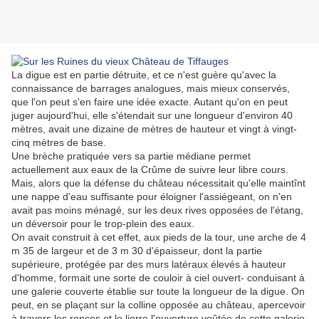
La digue est en partie détruite, et ce n'est guère qu'avec la
connaissance de barrages analogues, mais mieux conservés,
que l'on peut s'en faire une idée exacte. Autant qu'on en peut
juger aujourd'hui, elle s'étendait sur une longueur d'environ 40
mètres, avait une dizaine de mètres de hauteur et vingt à vingt-
cinq mètres de base.
Une brèche pratiquée vers sa partie médiane permet
actuellement aux eaux de la Crûme de suivre leur libre cours.
Mais, alors que la défense du château nécessitait qu'elle maintînt
une nappe d'eau suffisante pour éloigner l'assiégeant, on n'en
avait pas moins ménagé, sur les deux rives opposées de l'étang,
un déversoir pour le trop-plein des eaux.
On avait construit à cet effet, aux pieds de la tour, une arche de 4
m 35 de largeur et de 3 m 30 d'épaisseur, dont la partie
supérieure, protégée par des murs latéraux élevés à hauteur
d'homme, formait une sorte de couloir à ciel ouvert- conduisant à
une galerie couverte établie sur toute la longueur de la digue. On
peut, en se plaçant sur la colline opposée au château, apercevoir
à travers les ronces et le lierre l'ouverture voûtée de cette galerie.