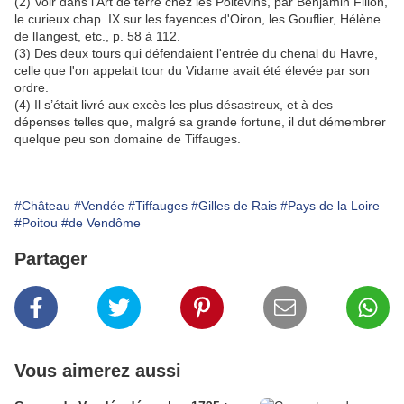
(2) Voir dans l'Art de terre chez les Poitevins, par Benjamin Fillon,
le curieux chap. IX sur les fayences d'Oiron, les Gouflier, Hélène
de lIangest, etc., p. 58 à 112.
(3) Des deux tours qui défendaient l'entrée du chenal du Havre,
celle que l'on appelait tour du Vidame avait été élevée par son
ordre.
(4) Il s’était livré aux excès les plus désastreux, et à des
dépenses telles que, malgré sa grande fortune, il dut démembrer
quelque peu son domaine de Tiffauges.
#Château
#Vendée
#Tiffauges
#Gilles de Rais
#Pays de la Loire
#Poitou
#de Vendôme
Partager
Vous aimerez aussi