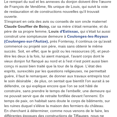
Le rempart du sud et les annexes du donjon doivent être l'œuvre
de François de Vendôme, fils unique de Louis, qui suivit la voie
de restauration et de constructions nouvelles qu'il trouvait
ouverte.
S'inspirant en cela des avis ou conseils de son oncle maternel
Claude Gouffier de Boisy,
car sa mère s'était remariée, et du
père de sa propre femme,
Louis
d'Estissac,
qui s'était lui aussi
construit une somptueuse demeure à
Coulonges-les-Royaux
(
Coulonges
-sur-l'Autize),
près Fontenay, il continua ce qu'avait
commencé ou projeté son père, mais sans obtenir le même
succès. Soit, en effet, que le goût ou les ressources (4), et peut-
être les deux à la fois, lui aient manqué, l'avant corps dont le
vieux donjon fut flanqué au nord et à l'est n'est point aussi bien
conçu ni aussi bien traité que la tour de la digue. L'état des
esprits, surexcités par les questions religieuses, ne permettait
guère, il faut le remarquer, de donner aux travaux entrepris tout
le soin désirable ; de plus, on sentait que bientôt l'on aurait à se
défendre, ce qui explique encore que l'on se soit hâté de
construire, sans prendre le temps de l'embellir, une demeure qui
ne pouvait servir que de retraite fortifiée devant l'ennemi. En
temps de paix, on habitait sans doute le corps de bâtiments, sur
les ruines duquel s'élève la maison des fermiers du château.
En cherchant à déterminer, comme nous venons de le faire, les
différentes époques des constructions de Tiffauges, nous ne