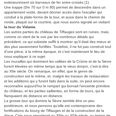
extérieurement six barreaux de fer entre-croisés (1).
Une trappe (0m 70 sur 0 m 80) permet de descendre dans un
appartement voûté, devant donner accès dans l'escalier qui
conduit à la plate-forme de la tour, et aussi dans le chemin de
ronde, plaqué sur la courtine, que nous avons signalé en visitant
la tour du Vidame.
Les autres parties du château de Tiffauges sont en ruines, mais,
comme on vient de le voir par les nombreux détails qui
précèdent, ce qui subsiste suffit à montrer qu'il était des mieux et
des plus savamment fortifiés. Toutefois, il ne fut pas construit tout
d'une pièce, à la même époque, et c'est maintenant le lieu de
nous expliquer à ce sujet.
Les murailles qui dominent les vallées de la Crûme et de la Sèvre
furent élevées en même temps que le vieux donjon, c'est-à-dire
au XIIe siècle. On remarque, en effet, que le genre de
construction est le même, et, malgré les travaux de restauration
et les additions qui y furent faits dans la suite, on peut encore
reconnaître aujourd'hui le rempart qui bornait l'enceinte primitive
du château, et les parties saillantes, en forme de tours, qui le
flanquaient de distance en distance.
La grosse tour qui domine la Sèvre semble être un peu
postérieure, et nous pensons qu'elle est contemporaine des
fortifications du bourg de Tiffauges et de la construction de la
digue. Cela nous reporterait au XIIIe ou XIVe siècle, au temps de