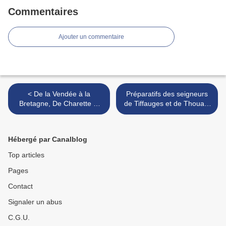
Commentaires
Ajouter un commentaire
< De la Vendée à la
Préparatifs des seigneurs
Bretagne, De Charette et
de Tiffauges et de Thouars
l’Arrestation de la Duchesse
pour accompagner en terre
de Berry le 7 novembre
sainte Guillaume IX, duc
1832 à Nantes
d'Aquitaine >
Hébergé par Canalblog
Top articles
Pages
Contact
Signaler un abus
C.G.U.