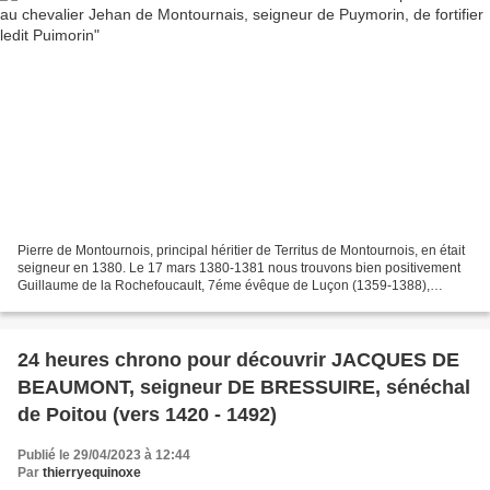
Pierre de Montournois, principal héritier de Territus de Montournois, en était
seigneur en 1380. Le 17 mars 1380-1381 nous trouvons bien positivement
Guillaume de la Rochefoucault, 7éme évêque de Luçon (1359-1388),
confirmant la fondation faite par Pierre...
24 heures chrono pour découvrir JACQUES DE
BEAUMONT, seigneur DE BRESSUIRE, sénéchal
de Poitou (vers 1420 - 1492)
Publié le 29/04/2023 à 12:44
Par
thierryequinoxe