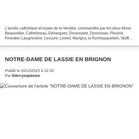
L'armée catholique et royale de la Vendée, commandée par les deux frères
Beauvollier, Cathelineau, Dehargues, Desessarts, Donnissan, Fleuriot,
Forestier, Laugrenière, Lescure, Levieil, Marigny, la Rochejaquelein, Stofflet,
Tonnelet, la Ville de Baugé,...
NOTRE-DAME DE LASSIE EN BRIGNON
Publié le 10/12/2023 à 12:20
Par
thierryequinoxe