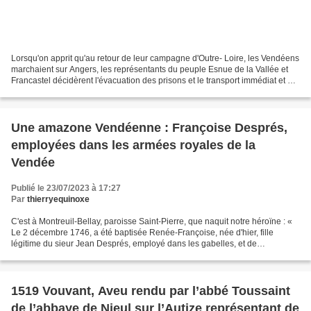
Lorsqu'on apprit qu'au retour de leur campagne d'Outre- Loire, les Vendéens
marchaient sur Angers, les représentants du peuple Esnue de la Vallée et
Francastel décidèrent l'évacuation des prisons et le transport immédiat et en
masse des détenus. Tous...
Une amazone Vendéenne : Françoise Després,
employées dans les armées royales de la
Vendée
Publié le 23/07/2023 à 17:27
Par
thierryequinoxe
C'est à Montreuil-Bellay, paroisse Saint-Pierre, que naquit notre héroïne : «
Le 2 décembre 1746, a été baptisée Renée-Françoise, née d'hier, fille
légitime du sieur Jean Després, employé dans les gabelles, et de
damoiselle Etienne-Françoise Hulin. A...
1519 Vouvant, Aveu rendu par l’abbé Toussaint
de l’abbaye de Nieul sur l’Autize représentant de