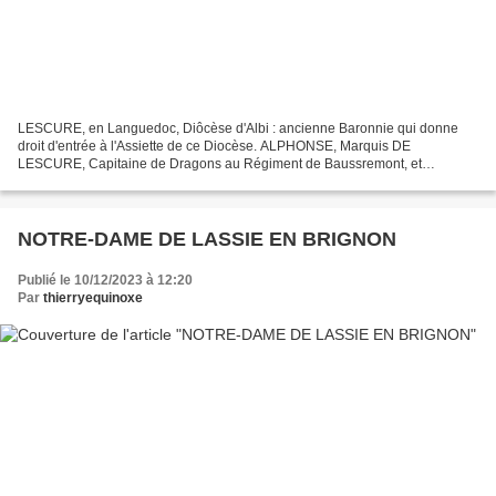
LESCURE, en Languedoc, Diôcèse d'Albi : ancienne Baronnie qui donne
droit d'entrée à l'Assiette de ce Diocèse. ALPHONSE, Marquis DE
LESCURE, Capitaine de Dragons au Régiment de Baussremont, et
Chevalier de Saint- Louis, mort en Septembre 1734, avoit épousé,...
NOTRE-DAME DE LASSIE EN BRIGNON
Publié le 10/12/2023 à 12:20
Par
thierryequinoxe