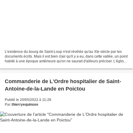
L’existence du bourg de Saint-Loup n'est révélée qu'au XIe siècle par les
documents écrits. Mais il est bien clair qu'il y a eu, dans cette vallée, un point
habité à une époque antérieure qu'on ne saurait d'ailleurs préciser. L'église,
dédiée à Saint-Loup...
Commanderie de L'Ordre hospitalier de Saint-
Antoine-de-la-Lande en Poictou
Publié le 20/05/2022 à 11:26
Par
thierryequinoxe