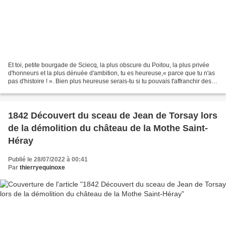
Et toi, petite bourgade de Sciecq, la plus obscure du Poitou, la plus privée
d'honneurs et la plus dénuée d'ambition, tu es heureuse,« parce que tu n'as
pas d'histoire ! ». Bien plus heureuse serais-tu si tu pouvais t'affranchir des
historiens et te soustraire...
1842 Découvert du sceau de Jean de Torsay lors
de la démolition du château de la Mothe Saint-
Héray
Publié le 28/07/2022 à 00:41
Par
thierryequinoxe