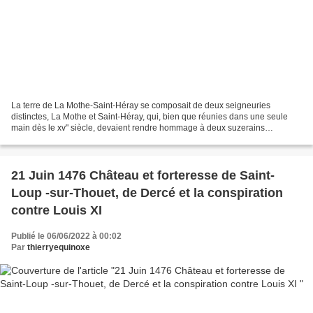
La terre de La Mothe-Saint-Héray se composait de deux seigneuries
distinctes, La Mothe et Saint-Héray, qui, bien que réunies dans une seule
main dès le xv" siècle, devaient rendre hommage à deux suzerains
différents. C'est vers 1260, et lorsque, après...
21 Juin 1476 Château et forteresse de Saint-
Loup -sur-Thouet, de Dercé et la conspiration
contre Louis XI
Publié le 06/06/2022 à 00:02
Par
thierryequinoxe