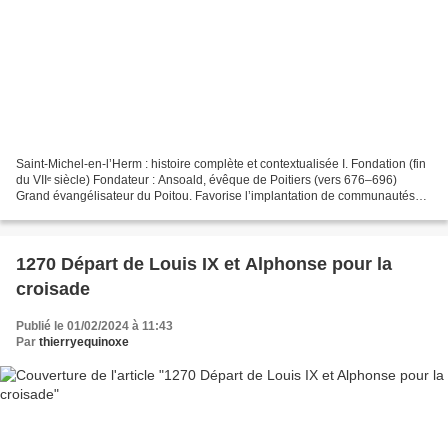
Saint-Michel-en-l’Herm : histoire complète et contextualisée I. Fondation (fin
du VIIᵉ siècle) Fondateur : Ansoald, évêque de Poitiers (vers 676–696)
Grand évangélisateur du Poitou. Favorise l’implantation de communautés
d’inspiration irlandaise / insulaire...
1270 Départ de Louis IX et Alphonse pour la
croisade
Publié le 01/02/2024 à 11:43
Par
thierryequinoxe