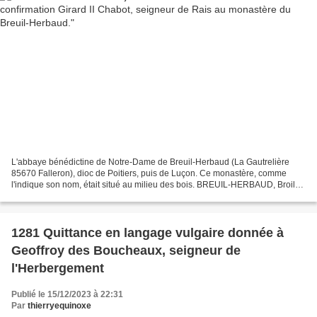
L'abbaye bénédictine de Notre-Dame de Breuil-Herbaud (La Gautrelière
85670 Falleron), dioc de Poitiers, puis de Luçon. Ce monastère, comme
l'indique son nom, était situé au milieu des bois. BREUIL-HERBAUD, Broil
Arbaud, Brolium Arbaudi ou Herbaldi ; Abbas...
1281 Quittance en langage vulgaire donnée à
Geoffroy des Boucheaux, seigneur de
l'Herbergement
Publié le 15/12/2023 à 22:31
Par
thierryequinoxe