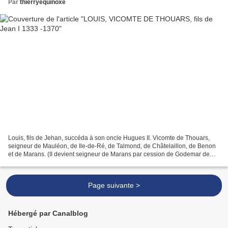
Par
thierryequinoxe
Louis, fils de Jehan, succéda à son oncle Hugues II. Vicomte de Thouars,
seigneur de Mauléon, de Ile-de-Ré, de Talmond, de Châtelaillon, de Benon
et de Marans. (II devient seigneur de Marans par cession de Godemar de
Linières. ! P. Anselme. ) Quoique...
Page suivante >
Hébergé par Canalblog