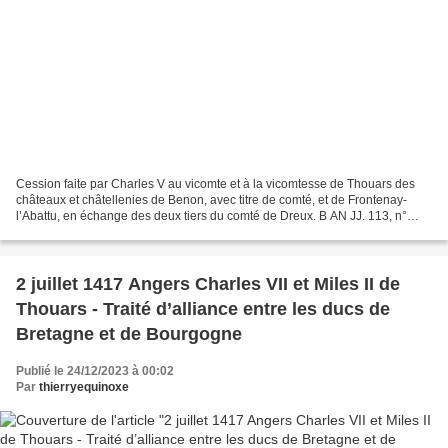
Cession faite par Charles V au vicomte et à la vicomtesse de Thouars des
châteaux et châtellenies de Benon, avec titre de comté, et de Frontenay-
l’Abattu, en échange des deux tiers du comté de Dreux. B AN JJ. 113, n°
118, fol. 50 v° a P. Guérin, Archives...
2 juillet 1417 Angers Charles VII et Miles II de
Thouars - Traité d’alliance entre les ducs de
Bretagne et de Bourgogne
Publié le 24/12/2023 à 00:02
Par
thierryequinoxe