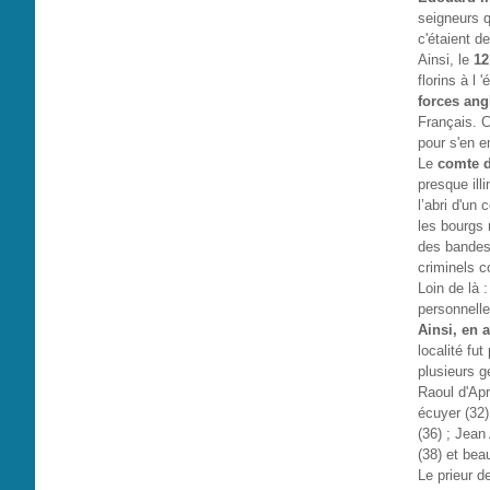
seigneurs q
c'étaient d
Ainsi, le
12
florins à 
forces ang
Français. C
pour s'en e
Le
comte d
presque ill
l’abri d'un
les bourgs 
des bandes 
criminels c
Loin de là 
personnelle
Ainsi, en 
localité fu
plusieurs 
Raoul d'Apr
écuyer (32)
(36) ; Jean
(38) et bea
Le prieur d