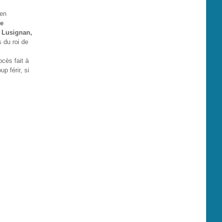
ien
de
, Lusignan,
s du roi de
ocès fait à
p férir, si