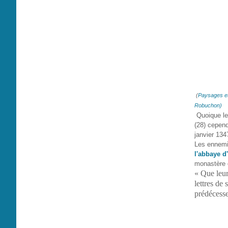
(
Paysages et 
Robuchon)
Quoique le
(28) cepen
janvier 134
Les ennemis
l'abbaye d
monastère d
« Que leur
lettres de 
prédécesseu