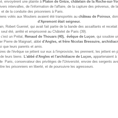
ité, envoyèrent une plainte à
Platon de Grèze, châtelain de la Roche-sur-Y
vers intervalles, de l'information de l'affaire, de la capture des prévenus, de l
, et de la conduite des prisonniers à Paris.
iens volés aux Moutiers avaient été transportés au
château de Poiroux
, do
d'Apremont était seigneur.
in, Robert Gueniel, qui avait fait partie de la bande des assaillants et recelait
it seul été, arrêté et emprisonné au Châtelet de Paris (39).
, c'est un Prélat,
Renaud de Thouars (40), évêque de Luçon
, qui soudoie u
er Pierre de Maignart, abbé
d'Angles,
et frère Nicolas Bressuire, archidiac
si que leurs parents et amis.
res de l'évêque se jettent sur eux à l'improviste, les prennent, les jettent en p
de leurs biens.
L'abbé d'Angles et l'archidiacre de Luçon,
appartenaient à l
 de Paris, conservateur des privilèges de l'Université, envoie des sergents a
ttre les prisonniers en liberté, et de poursuivre les agresseurs.