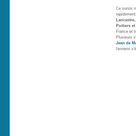
Ce sursis n
rapidement
Lancastre,
Poitiers et
France et t
Plusieurs vi
Jean de Ma
l'ennemi s'