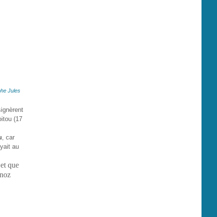
phe Jules
signèrent
itou (17
u
, car
yait au
 et que
 noz