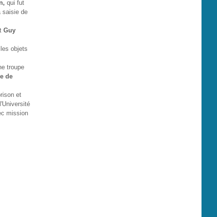
on,
qui fut
a saisie de
nt
Guy
 les objets
ne troupe
re de
rison et
'Université
vec mission