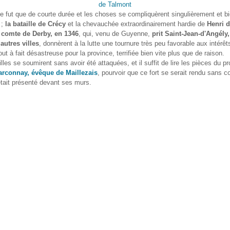
de Talmont
e fut que de courte durée et les choses se compliquèrent singulièrement et b
 ;
la bataille de Crécy
et la chevauchée extraordinairement hardie de
Henri 
 comte de Derby, en 1346
, qui, venu de Guyenne,
prit Saint-Jean-d'Angély
 autres villes
, donnèrent à la lutte une tournure très peu favorable aux intérêt
out à fait désastreuse pour la province, terrifiée bien vite plus que de raison.
lles se soumirent sans avoir été attaquées, et il suffit de lire les pièces du pr
rconnay, évêque de Maillezais
, pourvoir que ce fort se serait rendu sans cou
était présenté devant ses murs.