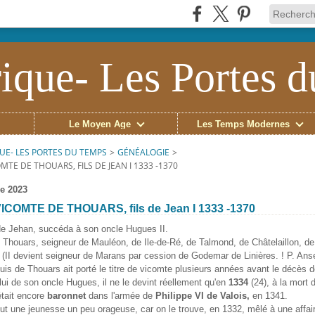
ique- Les Portes 
Le Moyen Âge
Les Temps Modernes
UE- LES PORTES DU TEMPS
>
GÉNÉALOGIE
>
OMTE DE THOUARS, FILS DE JEAN I 1333 -1370
e 2023
ICOMTE DE THOUARS, fils de Jean I 1333 -1370
 de Jehan, succéda à son oncle Hugues II.
Thouars, seigneur de Mauléon, de Ile-de-Ré, de Talmond, de Châtelaillon, d
(II devient seigneur de Marans par cession de Godemar de Linières. ! P. Ans
is de Thouars ait porté le titre de vicomte plusieurs années avant le décès 
lui de son oncle Hugues, il ne le devint réellement qu'en
1334
(24), à la mort 
 était encore
baronnet
dans l'armée de
Philippe VI de Valois,
en 1341.
ut une jeunesse un peu orageuse, car on le trouve, en 1332, mêlé à une affai