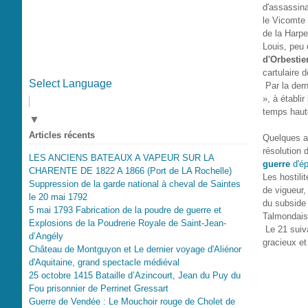
d'assassina
le Vicomte 
de la Harpe,
Louis, peu
d'Orbestier
cartulaire 
Select Language
Par la dern
», à établi
temps haute
▼
Articles récents
Quelques a
résolution
LES ANCIENS BATEAUX A VAPEUR SUR LA
guerre
d'ép
CHARENTE DE 1822 A 1866 (Port de LA Rochelle)
Les hostili
Suppression de la garde national à cheval de Saintes
de vigueur,
le 20 mai 1792
du subside 
5 mai 1793 Fabrication de la poudre de guerre et
Talmondais
Explosions de la Poudrerie Royale de Saint-Jean-
Le 21 suiva
d’Angély
gracieux et
Château de Montguyon et Le dernier voyage d'Aliénor
d'Aquitaine, grand spectacle médiéval
25 octobre 1415 Bataille d’Azincourt, Jean du Puy du
Fou prisonnier de Perrinet Gressart
Guerre de Vendée : Le Mouchoir rouge de Cholet de