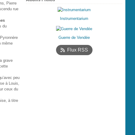
ns, Pierre
escendu rue
Instrumentarium
nes
s du
a Pyronnère
Guerre de Vendée
 en même
Flux RSS
la grave
cette
 qu’avec peu
ise à Louis,
sur ceux du
se, à titre