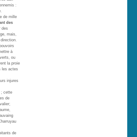
 ennemis :
e.
e de mille
nt des
r des
rge, mais,
direction.
pouvoirs
mettre à
verts, ou
ent la proie
 les actes
urs injures
 ; cette
res de
alier;
eaume,
Cauvaing
Charruyau
bitants de