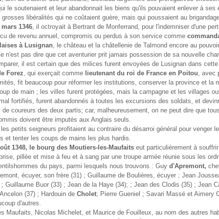
ui le soutenaient et leur abandonnait les biens qu'ils pouvaient enlever à ses
e grosses libéralités qui ne coûtaient guère, mais qui poussaient au brigandag
 mars 1346
, il octroyait à Bertrant de Monferrand, pour l'indemniser d'une pert
l 'écu de revenu annuel, compromis ou perdus à son service comme
commanda
laises à Lusignan
, le château et la châtellenie de Talmond encore au pouvoi
e n'est pas dire que cet aventurier prit jamais possession de sa nouvelle cha
mparer, il est certain que des milices furent envoyées de Lusignan dans cette 
e Forez
, qui exerçait comme
lieutenant du roi de France en Poitou
, avec 
imités, fit beaucoup pour réformer les institutions, conserver la province et la 
 coup de main ; les villes furent protégées, mais la campagne et les villages ou
mal fortifiés, furent abandonnés à toutes les excursions des soldats, et devinr
de coureurs des deux partis; car, malheureusement, on ne peut dire que tous
ommis doivent être imputés aux Anglais seuls.
: les petits seigneurs profitaient au contraire du désarroi général pour venger le
s et tenter les coups de mains les plus hardis.
août 1348, le bourg des Moutiers-les-Maufaits
eut particulièrement à souffrir
t prise, pillée et mise à feu et à sang par une troupe armée réunie sous les ord
gentilshommes du pays, parmi lesquels nous trouvons : Guy
d'Apremont,
chev
emont, écuyer, son frère (31) ; Guillaume de Boulières, écuyer ; Jean Jouss
 ; Guillaume Buor (33) ; Jean de la Haye (34); ; Jean des Clodis (35) ; Jean 
 Ancelon (37) ; Hardouin de
Cholet
; Pierre Gueniel ; Savari Massé et Aimery 
ucoup d'autres.
es Maufaits, Nicolas Michelet, et Maurice de Fouilleux, au nom des autres ha