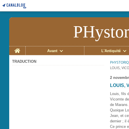
PHystor
Home
Avant
L'Antiquité
TRADUCTION
PHYSTORIQ
LOUIS, VIC
2 novembr
LOUIS, V
Louis, fils
Vicomte de 
de Marans. 
Quoique Lou
Jean, et ce
dernier ; il
Ce prince e