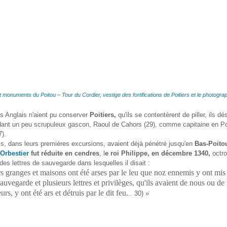
monuments du Poitou – Tour du Cordier, vestige des fortifications de Poitiers et le photogra
s Anglais n'aient pu conserver
Poitiers,
qu'ils se contentèrent de piller, ils dé
dant un peu scrupuleux gascon, Raoul de Cahors (29), comme capitaine en Po
7).
, dans leurs premières excursions, avaient déjà pénétré jusqu'en
Bas-Poito
'Orbestier
fut réduite en cendres
, l
e roi Philippe, en décembre 1340,
octro
es lettres de sauvegarde dans lesquelles il disait :
s granges et maisons ont été arses par le leu que noz ennemis y ont mis
sauvegarde et plusieurs lettres et privilèges, qu'ils avaient de nous ou de
rs, y ont été ars et détruis par le dit feu.
.. 30) »