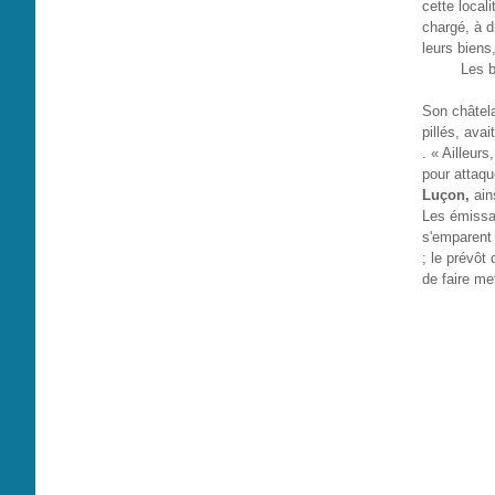
cette local
chargé, à di
leurs biens
Les b
Son châtela
pillés, ava
. « Ailleurs
pour attaqu
Luçon,
ain
Les émissai
s'emparent 
; le prévôt
de faire me