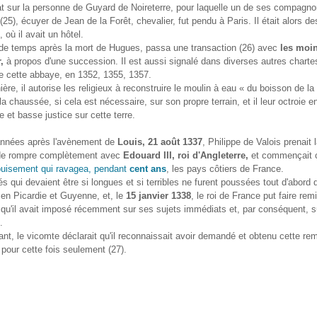
t sur la personne de Guyard de Noireterre, pour laquelle un de ses compagno
(25), écuyer de Jean de la Forêt, chevalier, fut pendu à Paris. Il était alors d
 où il avait un hôtel.
 de temps après la mort de Hugues, passa une transaction (26) avec
les moi
,
à propos d'une succession. Il est aussi signalé dans diverses autres charte
de cette abbaye, en 1352, 1355, 1357.
ière, il autorise les religieux à reconstruire le moulin à eau « du boisson de l
r la chaussée, si cela est nécessaire, sur son propre terrain, et il leur octroie
 et basse justice sur cette terre.
nnées après l'avènement de
Louis, 21 août 1337
, Philippe de Valois prenait 
 de rompre complètement avec
Edouard III, roi d'Angleterre,
et commençait 
uisement qui ravagea, pendant
cent ans
, les pays côtiers de France.
tés qui devaient être si longues et si terribles ne furent poussées tout d'abord
 en Picardie et Guyenne, et, le
15 janvier 1338
, le roi de France put faire rem
qu'il avait imposé récemment sur ses sujets immédiats et, par conséquent, 
.
nt, le vicomte déclarait qu'il reconnaissait avoir demandé et obtenu cette remi
 pour cette fois seulement (27).