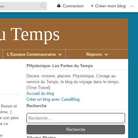
Connexion
+
Créer mon blog
du Temps
L'Époque Contemporaine
Régions
PHystorique- Les Portes du Temps
Docere, movere, placere. Phystorique, L'image au
service du Temps, le blog du voyage dans le temps.
(Time Travel)
Accueil du blog
Créer un blog avec CanalBlog
Recherche
e Benon et
elme. )
de son père
de ce
re
Albums Photos