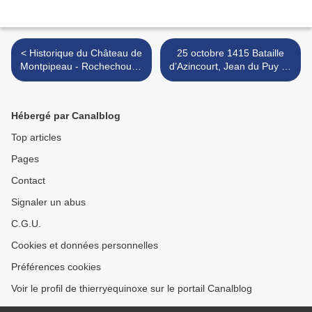
< Historique du Château de
25 octobre 1415 Bataille
Montpipeau - Rochechouart
d’Azincourt, Jean du Puy du
: 18 juin 1429 passage de
Fou prisonnier de Perrinet
Jeanne d’Arc
Gressart >
Hébergé par Canalblog
Top articles
Pages
Contact
Signaler un abus
C.G.U.
Cookies et données personnelles
Préférences cookies
Voir le profil de thierryequinoxe sur le portail Canalblog