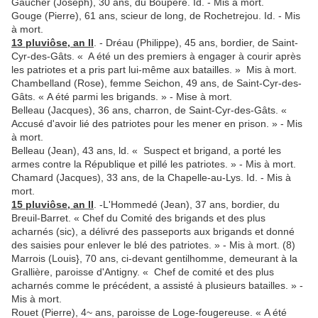
Gaucher (Joseph), 30 ans, du Boupère. Id. - Mis à mort.
Gouge (Pierre), 61 ans, scieur de long, de Rochetrejou. Id. - Mis
à mort.
13 pluviôse, an II
. - Dréau (Philippe), 45 ans, bordier, de Saint-
Cyr-des-Gâts. « A été un des premiers à engager à courir après
les pa­triotes et a pris part lui-même aux batailles. » Mis à mort.
Chambelland (Rose), femme Seichon, 49 ans, de Saint-Cyr-des-
Gâts. « A été parmi les brigands. » - Mise à mort.
Belleau (Jacques), 36 ans, charron, de Saint-Cyr-des-Gâts. «
Accusé d'avoir lié des patriotes pour les mener en prison. » - Mis
à mort.
Belleau (Jean), 43 ans, ld. « Suspect et brigand, a porté les
armes contre la République et pillé les patriotes. » - Mis à mort.
Chamard (Jacques), 33 ans, de la Chapelle-au-Lys. Id. - Mis à
mort.
15 pluviôse, an II
. -L'Hommedé (Jean), 37 ans, bordier, du
Breuil-Barret. « Chef du Comité des brigands et des plus
acharnés (sic), a délivré des passeports aux brigands et donné
des saisies pour enlever le blé des patriotes. » - Mis à mort. (8)
Marrois (Louis}, 70 ans, ci-devant gentilhomme, demeurant à la
Grallière, paroisse d'Antigny. « Chef de comité et des plus
acharnés comme le précédent, a assisté à plusieurs batailles. » -
Mis à mort.
Rouet (Pierre), 4~ ans, paroisse de Loge-fougereuse. « A été