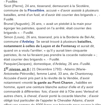
- Fusillée.
Sicot (Pierre), 24 ans, tisserand, demeurant à la Sicotière,
commune de la
Flocellière
, accusé « d'avoir assisté à plusieurs
batailles, armé d'un fusil, et d'avoir été courrier des bri­gands » , -
Fusillé.
Brunel (Augustin), 26 ans, « avait un pistolet à la main pour
égorger les patriotes, quand on l'a arrêté; était courrier des
brigands ». - Fusillé.
Simon (Louis), 26 ans, tisserand, pris à la Borderie de Bel­-Air,
commune d
'
Ardelay
. Se serait trouvé à plusieurs
batailles,
notamment à celles de Luçon et de Fontenay
et aurait dit,
quand on a voulu l'arrêter; « qu'il y aurait bien cin­quante
patriotes, ils ne lui feraient pas prendre la cocarde nationale » ;
était courrier des brigands ». - Fusillé.
Pasquier(Jacques), domestique, d'Ardelay, 26 ans.-Fusillé.
er
1
nivose, an Il
.( 21 Décembre 1793) - Adams (Marie-
Antoinette-Pétronille), femme Lainé, 33 ans, de Chantonnay.
Accusée d'avoir pris part à la révolte de la Vendée, d'avoir
notamment «monté
la garde au Pont-Charon ,
habillée en
homme, ayant une ceinture blanche autour d'elle et d'y avoir
commandé à différentes fois; d'avoir été à l'Oie avec Verteuil et
autres chers, à cheval; d'avoir porté la cocarde blanche ; d'avoir
obligé tout particu­lier de l'appeler le Chevalier Adams; d'avoir
offert une somme de 4000 livres aux brigands pour couper la tête