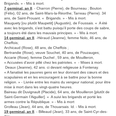
Brigands. » - Mis à mort.
7 germinal, an II
. - Charron (Pierre), de Bourneau ; Bouton
(Félix), 02 ans, de Saint-Mars-la-Réorthe; Tarreau (Pierre). 34
ans, de Saint-Prouant. « Brigands. » - Mis à mort.
Mauguety [ou plutôt Maupetit] (Augustin), de Foussais. « A été
avec les brigands, s'est battu puisqu'il porte des coups de sabre,
a toujours été dans les mauvais principes. » - Mis à mort.
14 germinal, an II
. -Héraud (Jeanne), femme Nolo, 46 ans, de
Cheffois;
Archicaud (Rose), 48 ans, de Cheffois ;
Bertrandie (Rose), veuve Souchet, 40 ans, de Pouzauges;
Accarie (Rose), femme Duchel , 59 ans, de Mouilleron,
« Accusées d'avoir pillé chez les patriotes. « - Mises à mort.
Deaux (Jeanne), 42 ans. ci devant religieuse à Fontenay.
« A fanatisé les pauvres gens en leur donnant des cœurs et des
scapulaires et en les encouragent à se battre pour la bonne
religion. » - Livrée entre les mains du vengeur natio­nal, pour être
mise à mort dans les vingt-quatre heures.
Baireau dit Duvignault (Placide), 64 ans, de Mouilleron [plutôt de
Saint-Germain I'Aiguiller]. « A suivi les brigands et porté les
armes contre la République. » - Mis à mort
Grolleau (Jean), 44 ans, de Thouarsais. Id. - Mis à mort.
19 germinal, an II
. - Billeaud (Jean), 33 ans, de Saint-Cyr-des-