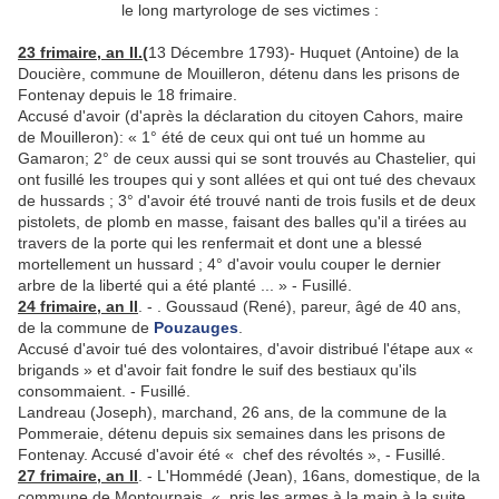
le long martyrologe de ses victimes :
23 frimaire, an II.(
13 Décembre 1793)- Huquet (Antoine) de la
Doucière, commune de Mouilleron, détenu dans les prisons de
Fontenay depuis le 18 frimaire.
Accusé d'avoir (d'après la déclaration du citoyen Cahors, maire
de Mouilleron): « 1° été de ceux qui ont tué un homme au
Gamaron; 2° de ceux aussi qui se sont trouvés au Chaste­lier, qui
ont fusillé les troupes qui y sont allées et qui ont tué des chevaux
de hussards ; 3° d'avoir été trouvé nanti de trois fusils et de deux
pistolets, de plomb en masse, faisant des balles qu'il a tirées au
travers de la porte qui les renfer­mait et dont une a blessé
mortellement un hussard ; 4° d'avoir voulu couper le dernier
arbre de la liberté qui a été planté ... » - Fusillé.
24 frimaire, an II
. - . Goussaud (René), pareur, âgé de 40 ans,
de la commune de
Pouzauges
.
Accusé d'avoir tué des volontaires, d'avoir distribué l'étape aux «
brigands » et d'avoir fait fondre le suif des bestiaux qu'ils
consommaient. - Fusillé.
Landreau (Joseph), marchand, 26 ans, de la commune de la
Pommeraie, détenu depuis six semaines dans les prisons de
Fontenay. Accusé d'avoir été « chef des révoltés », - Fusillé.
27 frimaire, an II
. - L'Hommédé (Jean), 16ans, domestique, de la
commune de Montournais, « pris les armes à la main à la suite