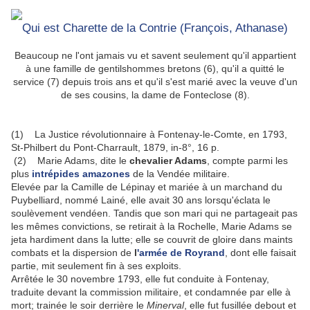
Qui est Charette de la Contrie (François, Athanase)
Beaucoup ne l'ont jamais vu et savent seulement qu'il appartient
à une famille de gentilshommes bretons (6), qu'il a quitté le
service (7) depuis trois ans et qu'il s'est marié avec la veuve d'un
de ses cousins, la dame de Fonteclose (8).
(1) La Justice révolutionnaire à Fontenay-le-Comte, en 1793,
St-Philbert du Pont-Charrault, 1879, in-8°, 16 p.
(2) Marie Adams, dite le
chevalier Adams
, compte parmi les
plus
intrépides amazones
de la Vendée militaire.
Elevée par la Camille de Lépinay et mariée à un marchand du
Puybelliard, nommé Lainé, elle avait 30 ans lorsqu'éclata le
soulèvement vendéen. Tandis que son mari qui ne partageait pas
les mêmes convictions, se retirait à la Rochelle, Marie Adams se
jeta hardiment dans la lutte; elle se couvrit de gloire dans maints
combats et la dispersion de
l
'ar­mée de Royrand
, dont elle faisait
partie, mit seulement fin à ses exploits.
Arrêtée le 30 novembre 1793, elle fut conduite à Fontenay,
traduite devant la commission militaire, et condamnée par elle à
mort; trainée le soir der­rière le
Minerval
, elle fut fusillée debout et