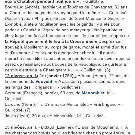
eux à Châtillon pendant huit jours »
, - Guillotiné.
Bournaud (André), jardinier, aux Touches de Chavagnes, 31 ans.
« Courrier des brigands et vray brigand lui-même. » - Guillotiné.
Desprez (Jean-Philippe), 65 ans, de Saint-Maurice-le-Girard. «
Ex-noble, a été à Mouilleron avec les brigands ; y a été pour
parler au Comité à l'égard de son métayer qui était patriote et
chez lequel on faisait beaucoup de mal ; le jour où les troupes de
la République mirent le feu à la Cressonnière
Desprez se
trouvait à Mouilleron au corps de garde, monté et armé d'un fusil
et d'un sabre. Les brigands mangeaient chez lui : il aurait
reproché à son fils et aux autres brigands de ne pas avoir opposé
assez de résistance aux troupes de la République, ce qui leur a
permis d'entrer à la Chatai­gneraie ... » - Guillotiné. (6)
12 nivôse, an II.(
1er janvier 1794)
-
Hêreau (Henri), 27 ans, de
la commune de
Vouvent
. « A assisté à plusieurs combats dans
les rangs des « brigands ». - Guillotinés.
Cornuau (François), bordier, 60 ans, de
Menomblet
. Id. -
Guillotiné.
Laroche (Henri), flls, 19 ans, de Menomblet. « Vrai brigand » -
Guillotiné. (7)
Jaulin (Jean), 20 ans, de Menomblet, Id. - Guillotiné.
15 nivôse, an II
. - Bidaud (Etienne), 41 ans, de Mouchamp, « A
été chercher des bœufs pour les brigands chez un propriétaire ; a