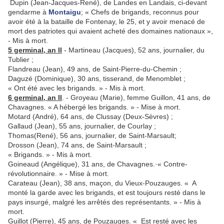
Dupin (Jean-Jacques-René), de Landes en Landais, ci­-devant
gendarme à
Montaigu
; « Chefs de brigands, reconnus pour
avoir été à la bataille de Fontenay, le 25, et y avoir menacé de
mort des patriotes qui avaient acheté des domaines nationaux »,
- Mis à mort.
5 germinal, an II
- Martineau (Jacques), 52 ans, journalier, du
Tublier ;
Flandreau (Jean), 49 ans, de Saint-Pierre-du-Chemin ;
Daguzé (Dominique), 30 ans, tisserand, de Menomblet ;
« Ont été avec les brigands. » - Mis à mort.
6 germinal, an II
. - Groyeau (Marie), femme Guillon, 41 ans, de
Chavagnes. « A hébergé les brigands. » - Mise à mort.
Motard (André), 64 ans, de Clussay (Deux-Sèvres) ;
Gallaud (Jean), 55 ans, journalier, de Courlay ;
Thomas(René), 56 ans, journalier, de Saint-Marsault;
Drosson (Jean), 74 ans, de Saint-Marsault ;
« Brigands. » - Mis à mort.
Goineaud (Angélique), 31 ans, de Chavagnes.·« Contre-
révolutionnaire. » - Mise à mort.
Carateau (Jean), 38 ans, maçon, du Vieux-Pouzauges. « A
monté la garde avec les brigands, et est toujours resté dans le
pays insurgé, malgré les arrêtés des représentants. » - Mis à
mort.
Guillot (Pierre), 45 ans, de Pouzauges. « Est resté avec les