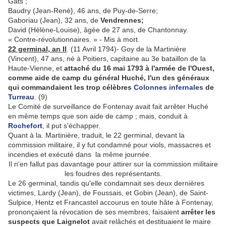
Gâts ;
Baudry (Jean-René}, 46 ans, de Puy-de-Serre;
Gaboriau (Jean), 32 ans, de
Vendrennes;
David (Hélène-Louise), âgée de 27 ans, de Chantonnay.
« Contre-révolutionnaires. » - Mis à mort.
22 germinal, an II
. (11 Avril 1794)- Goy de la Martinière
(Vincent), 47 ans, né à Poitiers, capitaine au 3e bataillon de la
Haute-Vienne, et
attaché du 16 mai 1793 à l'armée de l'Ouest,
comme aide de camp du général Huché, l'un des généraux
qui comman­daient les trop célèbres
Colonnes infernales
de
Turreau
.
(9)
Le Comité de surveillance de Fontenay avait fait arrêter Huché
en même temps que son aide de camp ; mais, conduit à
Rochefort
, il put s'échapper.
Quant à la. Martinière, traduit, le 22 germinal, devant la
commission militaire, il y fut con­damné pour viols, massacres et
incendies et exécuté dans la même journée.
Il n'en fallut pas davantage pour attirer sur la commission militaire
les foudres des représentants.
Le 26 germinal, tandis qu'elle condamnait ses deux dernières
victimes, Lardy (Jean), de Foussais, et Gobin (Jean), de Saint-
Sulpice, Hentz et Francastel accourus en toute hâte à Fontenay,
prononçaient la révocation de ses membres, faisaient
arrêter les
suspects que Laignelot
avait relâchés et destituaient le maire