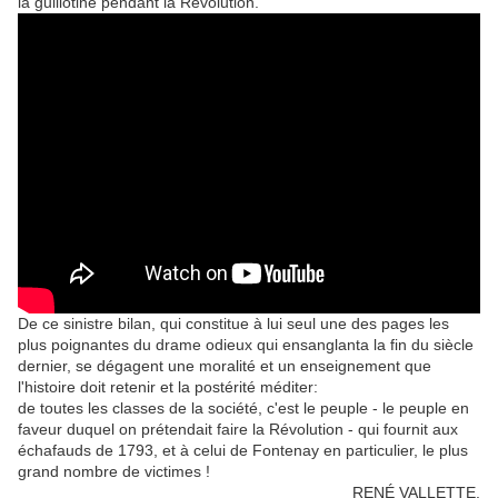
la guillotine pendant la Révolution.
De ce sinistre bilan, qui constitue à lui seul une des pages les
plus poignantes du drame odieux qui ensanglanta la fin du siècle
dernier, se dégagent une moralité et un enseigne­ment que
l'histoire doit retenir et la postérité méditer:
de toutes les classes de la société, c'est le peuple - le peuple en
faveur duquel on prétendait faire la Révolution - qui fournit aux
échafauds de 1793, et à celui de Fontenay en particulier, le plus
grand nombre de victimes !
RENÉ VALLETTE.