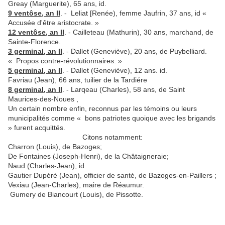
Greay (Marguerite), 65 ans, id.
9 ventôse, an II
. - Leliat [Renée), femme Jaufrin, 37 ans, id «
Accusée d'être aristocrate. »
12 ventôse, an II
. - Cailleteau (Mathurin), 30 ans, mar­chand, de
Sainte-Florence.
3 germinal, an II
. - Dallet (Geneviève), 20 ans, de Puy­belliard.
« Propos contre-révolutionnaires. »
5 germinal, an II
. - Dallet (Geneviève), 12 ans. id.
Favriau (Jean), 66 ans, tuilier de la Tardiére
8 germinal, an II
. - Larqeau (Charles), 58 ans, de Saint
Maurices-des-Noues ,
Un certain nombre enfin, reconnus par les témoins ou leurs
municipalités comme « bons patriotes quoique avec les bri­gands
» furent acquittés.
Citons notamment:
Charron (Louis), de Bazoges;
De Fontaines (Joseph-Henri), de la Châtaigneraie;
Naud (Charles-Jean), id.
Gautier Dupéré (Jean), officier de santé, de Bazoges-en-­Paillers ;
Vexiau (Jean-Charles), maire de Réaumur.
Gumery de Biancourt (Louis), de Pissotte.