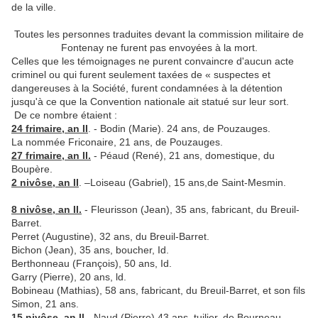
de la ville.
Toutes les personnes traduites devant la commission militaire de
Fontenay ne furent pas envoyées à la mort.
Celles que les témoignages ne purent convaincre d'aucun acte
criminel ou qui furent seulement taxées de « suspectes et
dangereuses à la Société, furent condamnées à la déten­tion
jusqu'à ce que la Convention nationale ait statué sur leur sort.
De ce nombre étaient :
24 frimaire, an II
. - Bodin (Marie). 24 ans, de Pouzauges.
La nommée Friconaire, 21 ans, de Pouzauges.
27 frimaire, an II.
- Péaud (René), 21 ans, domestique, du
Boupère.
2 nivôse, an II
. –Loiseau (Gabriel), 15 ans,de Saint-Mesmin.
8 nivôse, an II.
- Fleurisson (Jean), 35 ans, fabricant, du Breuil-
Barret.
Perret (Augustine), 32 ans, du Breuil-Barret.
Bichon (Jean), 35 ans, boucher, Id.
Berthonneau (François), 50 ans, Id.
Garry (Pierre), 20 ans, ld.
Bobineau (Mathias), 58 ans, fabricant, du Breuil-Barret, et son fils
Simon, 21 ans.
15 nivôse, an ll.-
Naud (Pierre),43 ans, tuilier, de Bourneau.