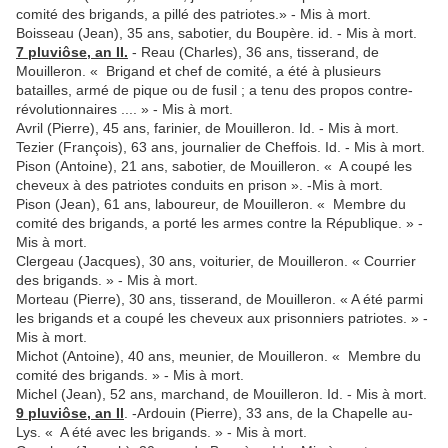
comité des brigands, a pillé des patriotes.» - Mis à mort.
Boisseau (Jean), 35 ans, sabotier, du Boupère. id. - Mis à mort.
7 pluviôse, an II.
- Reau (Charles), 36 ans, tisserand, de
Mouilleron. « Brigand et chef de comité, a été à plusieurs
batailles, armé de pique ou de fusil ; a tenu des propos contre-
révolu­tionnaires .... » - Mis à mort.
Avril (Pierre), 45 ans, farinier, de Mouilleron. Id. - Mis à mort.
Tezier (François), 63 ans, journalier de Cheffois. Id. - Mis à mort.
Pison (Antoine), 21 ans, sabotier, de Mouilleron. « A coupé les
cheveux à des patriotes conduits en prison ». -Mis à mort.
Pison (Jean), 61 ans, laboureur, de Mouilleron. « Membre du
comité des brigands, a porté les armes contre la République. » -
Mis à mort.
Clergeau (Jacques), 30 ans, voiturier, de Mouilleron. « Courrier
des brigands. » - Mis à mort.
Morteau (Pierre), 30 ans, tisserand, de Mouilleron. « A été parmi
les brigands et a coupé les cheveux aux prisonniers patriotes. » -
Mis à mort.
Michot (Antoine), 40 ans, meunier, de Mouilleron. « Membre du
comité des brigands. » - Mis à mort.
Michel (Jean), 52 ans, marchand, de Mouilleron. Id. - Mis à mort.
9 pluviôse, an Il
. -Ardouin (Pierre), 33 ans, de la Chapelle au-
Lys. « A été avec les brigands. » - Mis à mort.