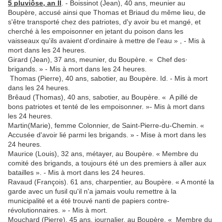
5 pluviôse, an II
. - Boissinot (Jean), 40 ans, meunier au
Boupère, accusé ainsi que Thomas et Briaud du même lieu, de
s'être transporté chez des patriotes, d'y avoir bu et mangé, et
cherché à les empoisonner en jetant du poison dans les
vaisseaux qu'ils avaient d'ordinaire à mettre de l'eau » , - Mis à
mort dans les 24 heures.
Girard (Jean), 37 ans, meunier, du Boupère. « Chef des·
brigands. » - Mis à mort dans les 24 heures.
Thomas (Pierre), 40 ans, sabotier, au Boupère. Id. - Mis à mort
dans les 24 heures.
Brêaud (Thomas), 40 ans, sabotier, au Boupère. « A pillé de
bons patriotes et tenté de les empoisonner. »- Mis à mort dans
les 24 heures.
Martin(Marie), femme Colonnier, de Saint-Pierre-du-Chemin. «
Accusée d'avoir lié parmi les brigands. » - Mise à mort dans les
24 heures.
Maurice (Louis), 32 ans, métayer, au Boupère. « Membre du
comité des brigands, a toujours été un des premiers à aller aux
batailles ». - Mis à mort dans les 24 heures.
Ravaud (François). 61 ans, charpentier, au Boupère. « A monté la
garde avec un fusil qu'il n'a jamais voulu remettre à la
municipalité et a été trouvé nanti de papiers contre-
révolutionnaires. » - Mis à mort.
Mouchard (Pierre), 45 ans, journalier, au Boupère. « Membre du