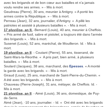
avec les brigands et de bon cœur aux batailles et n'a jamais
voulu rendre ses armes. » - Mis à mort.
Geudreau (Pierre), 30 ans, meunier à Antigny. « A porté les
armes contre la République. » - Mis à mort.
Perreau (Jean), 32 ans, journalier, d'Antigny. « A pillé les
patriotes et assisté à plusieurs batailles ». - Mis à mort.
17 pluviôse, an II.
-Bemard (Louis), 40 ans, meunier à Cheffois.
« Pris armé de fusil, sabre et pistolet; a toujours été dans l'armée
des brigands ». - Mis à mort.
Susenet (Louis), 52 ans, maréchal, de Mouilleron. Id. - Mis à
mort.
19 pluviôse, an II
. - Coutant (Pierre), 55 ans, tisserand, de
Saint-Mars-la-Réorthe. « A pris part, bien armé, à plusieurs
batailles. » - Mis à mort.
Soulard (Jacques), 38 ans, marchand, des
Epesses
. « A monté
la garde avec les brigands. » - Mis à mort.
Giraud (Louis), 25 ans, marchand de Saint-Pierre-du-Chemin. «
A été avec les brigands. » - Mis à mort.
Chauveau (Pierre-Joseph), 31 ans, métayer, de Cheffois. Id. -
Mis à mort.
21 pluviôse, an II
. - Aimé (Louis), 36 ans, domestique, de Puy-
de-Serre.
Aimé (Jean), ·10 ans, journalier. - Id. « Ont été avec les brigands
depuis le commencement des brigandages, armés de fourches et