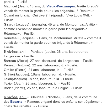
parti. » - Fusillé.
Mauricet (Jean), 45 ans, du
Vieux-Pouzauges.
Arrêté lors­qu'il
venait de monter la garde pour « les brigands», à Réau­mur.
Quand on lui cria : Qui vive ? Il répondit : Vive Louis XVII. -
Fusillé.
Girard (Jacques) , journalier, 45 ans, de Montournais. Arrêté «
comme il venait de monter la garde pour les brigands à
Réaumur». - Fusillé.
Renéteau (Jacques), 21 ans, de Montournais. Arrêté « comme il
venait de monter la garde pour les brigands à Réaumur . »-
Fusillé.
5 nivôse, an II
. - Palviaud (Louis), 26 ans, laboureur de
Largeasse. - Fusillé.
Barreau (Alexis), 27 ans, tisserand, de Largeasse. - Fusillé.
Peneau (Antoine), 22 ans, laboureur, id. - Fusillé.
Grélier (Pierre), 21 ans. laboureur, id. - Fusillé.
Grélier(Jacques), 18ans, laboureur, id. - Fusillé.
Talon(Jacques).18 ans, laboureur, id. - Fusillé.
Texier (Jean), 25 ans, laboureur, id. - Fusillé.
Bodet (Pierre), 25 ans, laboureur, à Poigne. - Fusillé.
6 nivôse, an II
- Billaudeau (Nicolas), 65 ans, de la com­mune
des
Essarts
. « Fameux brigand dont les enfants sont également
chefs des rebelles. » - Fusillé.