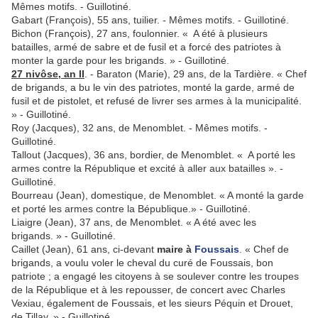
Mêmes motifs. - Guillotiné.
Gabart (François), 55 ans, tuilier. - Mêmes motifs. - Guillotiné.
Bichon (François), 27 ans, foulonnier. « A été à plusieurs
batailles, armé de sabre et de fusil et a forcé des patriotes à
monter la garde pour les brigands. » - Guillotiné.
27 nivôse, an II
. - Baraton (Marie), 29 ans, de la Tardière. « Chef
de brigands, a bu le vin des patriotes, monté la garde, armé de
fusil et de pistolet, et refusé de livrer ses armes à la municipalité.
» - Guillotiné.
Roy (Jacques), 32 ans, de Menomblet. - Mêmes motifs. -
Guillotiné.
Tallout (Jacques), 36 ans, bordier, de Menomblet. « A porté les
armes contre la République et excité à aller aux batailles ». -
Guillotiné.
Bourreau (Jean), domestique, de Menomblet. « A monté la garde
et porté les armes contre la Bépublique.» - Guillotiné.
Liaigre (Jean), 37 ans, de Menomblet. « A été avec les
brigands. » - Guillotiné.
Caillet (Jean), 61 ans, ci-devant
maire à
Foussais
.
« Chef de
brigands, a voulu voler le cheval du curé de Foussais, bon
patriote ; a engagé les citoyens à se soulever contre les troupes
de la République et à les repousser, de concert avec Charles
Vexiau, également de Foussais, et les sieurs Péquin et Drouet,
de Tillay. » - Guillotiné.