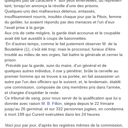
quelques pas de caractère « aux yeux émerveillés, du représen­
tant, lorsqu'on annonça la révolte d'une des prisons.
Quelques-uns des malheureux détenus, entassés,
insuffisamment nourris, insultés chaque jour par la Pitois, femme
du geôlier, lui avaient répondu par des me­naces et l'un d'eux
l'avait prise à la gorge.
Aux cris de cette mégère, la garde était accourue et le coupable
avait été tué aussitôt à coups de baïonnettes.
En d'autres temps, comme le fait justement observer M. de la
Boutetière (1), c'eût été trop; mais le proconsul, furieux d'être
troublé au milieu de ses orgies, fait battre la générale et cerner la
prison.
Pré­cédé par la garde, suivi du maire, d'un général et de
quelques autres individus, il ose y pénétrer, brûle la cervelle au
premier homme qui se trouve à sa portée, en fait assassiner un
autre par l'un des officiers qui le suivent, et, le lendemain, établit
une commission, composée de cinq membres pris dans l'armée,
et chargée d'expédier le reste.
Ce tribunal de sang, pour nous servir de la qualification que lui a
donnée avec raison
M. B. Fillon
, siégea depuis le 22 frimaire
jusqu'au 26 germinal, et sur 332 personnes jugées, en condamna
à mort 199 qui Curent exécutées dans les 24 heures.
Voici jour par jour, d'après les registres mêmes de la commission,