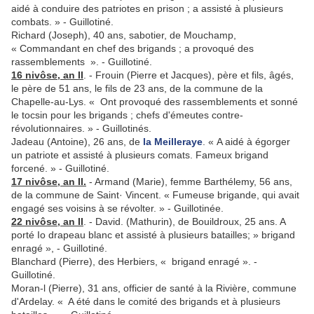
aidé à conduire des patriotes en prison ; a assisté à plusieurs
combats. » - Guillotiné.
Richard (Joseph), 40 ans, sabotier, de Mouchamp,
« Commandant en chef des brigands ; a provoqué des
rassemblements ». - Guillotiné.
16 nivôse, an II
. - Frouin (Pierre et Jacques), père et fils, âgés,
le père de 51 ans, le fils de 23 ans, de la commune de la
Chapelle-au-Lys. « Ont provoqué des rassemblements et sonné
le tocsin pour les brigands ; chefs d'émeutes contre-
révolutionnaires. » - Guillotinés.
Jadeau (Antoine), 26 ans, de
la Meilleraye
. « A aidé à égorger
un patriote et assisté à plusieurs comats. Fameux brigand
forcené. » - Guillotiné.
17 nivôse, an II.
- Armand (Marie), femme Barthélemy, 56 ans,
de la commune de Saint· Vincent. « Fumeuse brigande, qui avait
engagé ses voisins à se révolter. » - Guillotinée.
22 nivôse, an II
. - David. (Mathurin), de Bouildroux, 25 ans. A
porté Io drapeau blanc et assisté à plusieurs batailles; » brigand
enragé », - Guillotiné.
Blanchard (Pierre), des Herbiers, « brigand enragé ». -
Guillotiné.
Moran-l (Pierre), 31 ans, officier de santé à la Rivière, com­mune
d'Ardelay. « A été dans le comité des brigands et à plusieurs