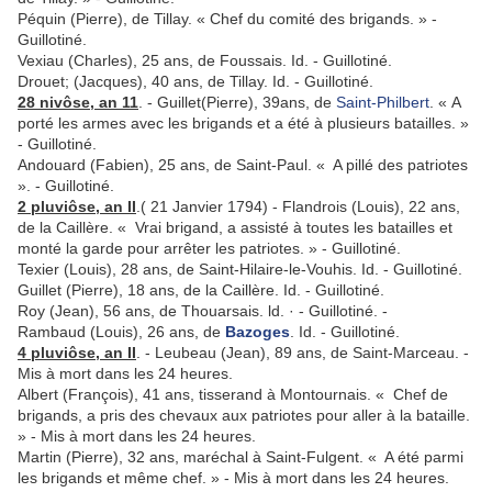
Péquin (Pierre), de Tillay. « Chef du comité des brigands. » -
Guillotiné.
Vexiau (Charles), 25 ans, de Foussais. Id. - Guillotiné.
Drouet; (Jacques), 40 ans, de Tillay. Id. - Guillotiné.
28 nivôse, an 11
. - Guillet(Pierre), 39ans, de
Saint-Philbert
. « A
porté les armes avec les brigands et a été à plusieurs batailles. »
- Guillotiné.
Andouard (Fabien), 25 ans, de Saint-Paul. « A pillé des patriotes
». - Guillotiné.
2 pluviôse, an II
.( 21 Janvier 1794) - Flandrois (Louis), 22 ans,
de la Caillère. « Vrai brigand, a assisté à toutes les batailles et
monté la garde pour arrêter les patriotes. » - Guillotiné.
Texier (Louis), 28 ans, de Saint-Hilaire-le-Vouhis. Id. - Guillotiné.
Guillet (Pierre), 18 ans, de la Caillère. Id. - Guillotiné.
Roy (Jean), 56 ans, de Thouarsais. ld. · - Guillotiné. -
Rambaud (Louis), 26 ans, de
Bazoges
. Id. - Guillotiné.
4 pluviôse, an II
. - Leubeau (Jean), 89 ans, de Saint-Marceau. -
Mis à mort dans les 24 heures.
Albert (François), 41 ans, tisserand à Montournais. « Chef de
brigands, a pris des chevaux aux patriotes pour aller à la bataille.
» - Mis à mort dans les 24 heures.
Martin (Pierre), 32 ans, maréchal à Saint-Fulgent. « A été parmi
les brigands et même chef. » - Mis à mort dans les 24 heures.