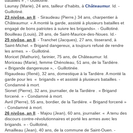
batailles » , - Guillotiné.
Launay (Marie), 24 ans, tailleur d'habits, à
Châteaumur
. Id. -
Guillotiné.
23 nivôse, an II
. - Siraudeau (Pierre,) 34 ans, charpentier à
Châteaumur. « A monté la garde, assisté à plusieurs batailles et
engagé de bons patriotes à suivre les brigands». - Guillotiné.
Bouilleau (Louis), 28 ans, de Saint-Maurice-des-Noues. Id.-
25 nivôse, an II
. - Tranchet (Jacques), 27 ans, tisserand, à
Saint-Michel. « Brigand dangereux, a toujours refusé de rendre
les armes. » - Guillotiné.
Moricet (Mathurin), farinier, 75 ans, de Châteaumur. Id.
Moriceau (Marie), femme Chénoleau, 51 ans, de la Tardière.
« Brigande dangereuse », - Guillotinée.
Rigaudeau (René), 32 ans, domestique à la Tardière. A monté la
garde pour les « brigands » et assisté à plusieurs batailles. -
Condamné à mort.
Sionet (Pierre), 32 ans, journalier, de la Tardière . « Brigand
forcené. » - Condamné à mort.
Avril (Pierre), 55 ans, bordier, de la Tardière. « Brigand forcené »
- Condamné à mort.
26 nivôse, an II
. - Majou (Jean), 60 ans, journalier. « A tenu des
discours contre-révolutionnaires et porté les armes avec les
brigands. » - Guillotiné,
Amailleau (Jean), 40 ans, de la commune de Saint-Ouen. -