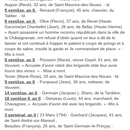
Auguin (René), 32 ans, de Saint-Maurice-des-Noues. - id.
5 ventôse, an II.
- Renaud (François), 45 ans, chaunier, du
Tablier. - Id.
8 ventôse, an II.
- Olive (Pierre), 37 ans, de Revel (Haute­-
Garonne)et Charbellot (Jean), 26 ans, de Bellac (Haute-Vienne).
« Ayant assassiné un homme reconnu républicain dans la ville de
la Châtaigneraie, ont refusé d'obéir quand on leur a dit de le
laisser et ont continué à frapper le patient à coups de poings et à
coups de sabre, insulté la garde et Je com­mandant de place. » -
Mis à mort.
8 ventôse, an II
. - Pousson (Marie), veuve Gayet, 61 ans, de
Vouvent. « Accusée d'avoir retiré des brigands etde leur avoir
fourni des vivres. » - Mise à mort.
Tezier (Marie-Rose), 33 ans, de Saint-Maurice-des-Noues. -Id.
9 ventôse, an II
. - Furqeaud (Jean), 36 ans, métaver, de
Vouvent ;
14 ventôse, an II
. - Germain (Jacques ), 30ans, de la Tardière;
18 ventôse II, an II
. - Danyeau (Louis), 44 ans, marchand, de
Chavagnes; « Accusés d'avoir été avec les brigands. » -Mis à
mort.
3 germinal, an II
.( 23 Mars 1794) - Goichard (Jacques), 41 ans,
de Saint-­André-sur-Mareuil ;
Beaulieu (François), 26 ans, de Saint-Germain-Ie-Prinçay ;