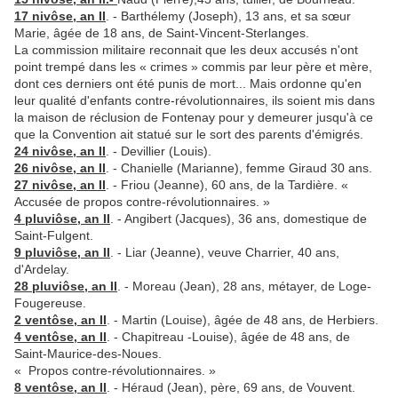
17 nivôse, an II
. - Barthélemy (Joseph), 13 ans, et sa sœur
Marie, âgée de 18 ans, de Saint-Vincent-Sterlanges.
La commission militaire reconnait que les deux accusés n'ont
point trempé dans les « crimes » commis par leur père et mère,
dont ces derniers ont été punis de mort... Mais ordonne qu'en
leur qualité d'enfants contre-révolutionnaires, ils soient mis dans
la maison de réclusion de Fontenay pour y demeurer jusqu'à ce
que la Convention ait statué sur le sort des parents d'émigrés.
24 nivôse, an II
. - Devillier (Louis).
26 nivôse, an II
. - Chanielle (Marianne), femme Giraud 30 ans.
27 nivôse, an II
. - Friou (Jeanne), 60 ans, de la Tardière. «
Accusée de propos contre-révolutionnaires. »
4 pluviôse, an II
. - Angibert (Jacques), 36 ans, domestique de
Saint-Fulgent.
9 pluviôse, an II
. - Liar (Jeanne), veuve Charrier, 40 ans,
d'Ardelay.
28 pluviôse, an II
. - Moreau (Jean), 28 ans, métayer, de Loge-
Fougereuse.
2 ventôse, an II
. - Martin (Louise), âgée de 48 ans, de Herbiers.
4 ventôse, an II
. - Chapitreau -Louise), âgée de 48 ans, de
Saint-Maurice-des-Noues.
« Propos contre-révolutionnaires. »
8 ventôse, an II
. - Héraud (Jean), père, 69 ans, de Vouvent.