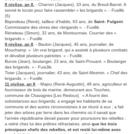
8 nivôse, an II.
- Charron (Jacques), 33 ans, du Breuil­-Barret. A
sonné le tocsin pour faire rassembler « les brigands ». - Fusillé.
(5)
Biqondeau (René), tailleur d'habits, 63 ans, de
Saint- Fulgent
.
Commissaire des vivres des «brigands ». - Fusillé.
Réneteau (Simon), 32 ans, de Montournais. Courrier des «
brigands ». - Fusillé.
9 nivôse, an II
. - Baulon (Jacques), 45 ans, journalier, de
Mouchamp. « Un vrai brigand, qui a assisté à plusieurs combats
et dévalisé plusieurs patriotes. » - Fusillé.
Burois (Jean), boulanger, 23 ans, de Saint-Prouant. « Boulanger
des brigands. » - FusiJlé.
Tixier (Jacques), journalier, 43 ans, de Saint-Mesmin. « Chef des
brigands. » - Fusillé.
11 nivôse, an II
. - Majou (René-Augustin), 48 ans, agricul­teur et
fournisseur de bois de marine, demeurant aux Touches,
commune de Chavagnes [Les Redoux]. « A fourni des
subsistances aux brigands; a engagé les ha­bitants de sa
commune et des autres circonvoisines à se réunir à eux ; a fait
jeter des arbres par terre dans les chemins où il savait que
l'armée républicaine devait passer pour poursuivre les rebelles ;
a retiré chez lui des prêtres réfractaires, ainsi
que les trois
principaux chefs des rebelles, et est resté lui-même avec