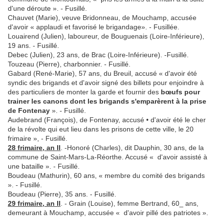
d'une déroute ». - Fusillé.
Chauvet (Marie), veuve Bridonneau, de Mouchamp, accusée
d'avoir « applaudi et favorisé le brigandage». - Fusillée.
Louairend (Julien), laboureur, de Bouguenais (Loire-Inférieure),
19 ans. - Fusillé.
Debec (Julien), 23 ans, de Brac (Loire-Inférieure). -Fusillé.
Touzeau (Pierre), charbonnier. - Fusillé.
Gabard (René-Marie), 57 ans, du Breuil, accusé « d'avoir été
syndic des brigands et d'avoir signé des billets pour en­joindre à
des particuliers de monter la garde et fournir des
bœufs pour
trainer les canons dont les brigands s'emparèrent à la prise
de Fontenay
». - Fusillé.
Audebrand (François), de Fontenay, accusé • d'avoir été le cher
de la révolte qui eut lieu dans les prisons de cette ville, le 20
frimaire », - Fusillé.
28 frimaire, an II
. -Honoré (Charles), dit Dauphin, 30 ans, de la
commune de Saint-Mars-La-Réorthe. Accusé « d'avoir assisté à
une bataille ». - Fusillé.
Boudeau (Mathurin), 60 ans, « membre du comité des bri­gands
». - Fusillé.
Boudeau (Pierre), 35 ans. - Fusillé.
29 frimaire, an II
. - Grain (Louise), femme Bertrand, 60_ ans,
demeurant à Mouchamp, accusée « d'avoir pillé des pa­triotes ».