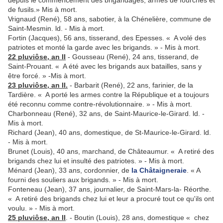
de fusils.» Mis à mort.
Vrignaud (René), 58 ans, sabotier, à la Chénelière, com­mune de
Saint-Mesmin. ld. - Mis à mort.
Fortin (Jacques), 56 ans, tisserand, des Epesses. « A volé des
patriotes et monté la garde avec les bri­gands. » - Mis à mort.
22 pluviôse, an II
- Gousseau (René), 24 ans, tisserand, de
Saint-Prouant. « A été avec les brigands aux batailles, sans y
être forcé. » -Mis à mort.
23 pluviôse, an II.
- Barbarit (René), 22 ans, farinier, de la
Tardière. « A porté les armes contre la République et a toujours
été reconnu comme contre-révolutionnaire. » - Mis à mort.
Charbonneau (René), 32 ans, de Saint-Maurice-le-Girard. ld. -
Mis à mort.
Richard (Jean), 40 ans, domestique, de St-Maurice-le-Girard. ld.
- Mis à mort.
Brunet (Louis), 40 ans, marchand, de Châteaumur. « A retiré des
brigands chez lui et insulté des patriotes. » - Mis à mort.
Ménard (Jean), 33 ans, cordonnier, de
la Châtaigneraie
. « A
fourni des souliers aux brigands. » - Mis à mort.
Fonteneau (Jean), 37 ans, journalier, de Saint-Mars-la- Réorthe.
« A retiré des brigands chez lui et leur a procuré tout ce qu'ils ont
voulu. » - Mis à mort.
25 pluviôse, an II
. - Boutin (Louis), 28 ans, domestique « chez