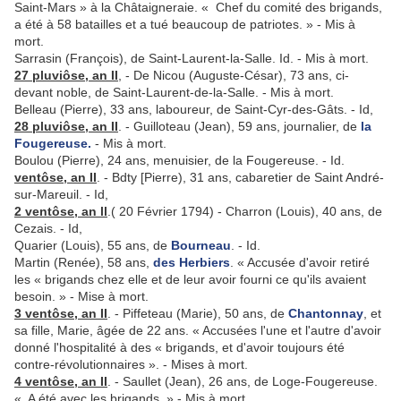
Saint-Mars » à la Châtaigneraie. « Chef du comité des brigands,
a été à 58 batailles et a tué beaucoup de patriotes. » - Mis à
mort.
Sarrasin (François), de Saint-Laurent-la-Salle. Id. - Mis à mort.
27 pluviôse, an II
, - De Nicou (Auguste-César), 73 ans, ci­-
devant noble, de Saint-Laurent-de-la-Salle. - Mis à mort.
Belleau (Pierre), 33 ans, laboureur, de Saint-Cyr-des-Gâts. - Id,
28 pluviôse, an II
. - Guilloteau (Jean), 59 ans, journalier, de
la
Fougereuse.
- Mis à mort.
Boulou (Pierre), 24 ans, menuisier, de la Fougereuse. - Id.
ventôse, an II
. - Bdty [Pierre), 31 ans, cabaretier de Saint André-
sur-Mareuil. - Id,
2 ventôse, an ll
.( 20 Février 1794) - Charron (Louis), 40 ans, de
Cezais. - Id,
Quarier (Louis), 55 ans, de
Bourneau
. - Id.
Martin (Renée), 58 ans,
des Herbiers
. « Accusée d'avoir retiré
les « brigands chez elle et de leur avoir fourni ce qu'ils avaient
besoin. » - Mise à mort.
3 ventôse, an II
. - Piffeteau (Marie), 50 ans, de
Chantonnay
, et
sa fille, Marie, âgée de 22 ans. « Accusées l'une et l'autre d'avoir
donné l'hospitalité à des « brigands, et d'avoir toujours été
contre-révolution­naires ». - Mises à mort.
4 ventôse, an II
. - Saullet (Jean), 26 ans, de Loge-Fougereuse.
« A été avec les brigands. » - Mis à mort.