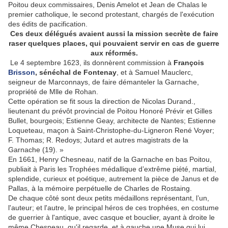
Poitou deux commissaires, Denis Amelot et Jean de Chalas le
premier catholique, le second protestant, chargés de l'exécution
des édits de pacification.
Ces deux délégués avaient aussi la mission secrète de faire
raser quelques places, qui pouvaient servir en cas de guerre
aux réformés.
Le 4 septembre 1623, ils donnèrent commission à
François
Brisson
, sénéchal de Fontenay
, et à Samuel Mauclerc,
seigneur de Marconnays, de faire démanteler la Garnache,
propriété de Mlle de Rohan.
Cette opération se fit sous la direction de Nicolas Durand.,
lieutenant du prévôt provincial de Poitou Honoré Prévir et Gilles
Bullet, bourgeois; Estienne Geay, architecte de Nantes; Estienne
Loqueteau, maçon à Saint-Christophe-du-Ligneron René Voyer;
F. Thomas; R. Redoys; Jutard et autres magistrats de la
Garnache (19). »
En 1661, Henry Chesneau, natif de la Garnache en bas Poitou,
publiait à Paris les Trophées médallique d’extrême piété, martial,
splendide, curieux et poétique, autrement la pièce de Janus et de
Pallas, à la mémoire perpétuelle de Charles de Rostaing.
De chaque côté sont deux petits médaillons représentant, l’un,
l'auteur; et l'autre, le principal héros de ces trophées, en costume
de guerrier à l'antique, avec casque et bouclier, ayant à droite le
même Chesneau, qu'il regarde, et à gauche une Muse qui lui