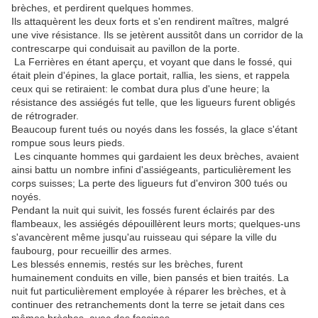
brèches, et perdirent quelques hommes.
Ils attaquèrent les deux forts et s'en rendirent maîtres, malgré
une vive résistance. Ils se jetèrent aussitôt dans un corridor de la
contrescarpe qui conduisait au pavillon de la porte.
La Ferrières en étant aperçu, et voyant que dans le fossé, qui
était plein d'épines, la glace portait, rallia, les siens, et rappela
ceux qui se retiraient: le combat dura plus d'une heure; la
résistance des assiégés fut telle, que les ligueurs furent obligés
de rétrograder.
Beaucoup furent tués ou noyés dans les fossés, la glace s'étant
rompue sous leurs pieds.
Les cinquante hommes qui gardaient les deux brèches, avaient
ainsi battu un nombre infini d'assiégeants, particulièrement les
corps suisses; La perte des ligueurs fut d'environ 300 tués ou
noyés.
Pendant la nuit qui suivit, les fossés furent éclairés par des
flambeaux, les assiégés dépouillèrent leurs morts; quelques-uns
s'avancèrent même jusqu'au ruisseau qui sépare la ville du
faubourg, pour recueillir des armes.
Les blessés ennemis, restés sur les brèches, furent
humainement conduits en ville, bien pansés et bien traités. La
nuit fut particulièrement employée à réparer les brèches, et à
continuer des retranchements dont la terre se jetait dans ces