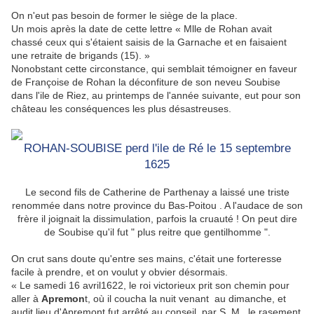
On n'eut pas besoin de former le siège de la place.
Un mois après la date de cette lettre « Mlle de Rohan avait
chassé ceux qui s'étaient saisis de la Garnache et en faisaient
une retraite de brigands (15). »
Nonobstant cette circonstance, qui semblait témoigner en faveur
de Françoise de Rohan la déconfiture de son neveu Soubise
dans l'ile de Riez, au printemps de l'année suivante, eut pour son
château les conséquences les plus désastreuses.
ROHAN-SOUBISE perd l'ile de Ré le 15 septembre
1625
Le second fils de Catherine de Parthenay a laissé une triste
renommée dans notre province du Bas-Poitou . A l'audace de son
frère il joignait la dissimulation, parfois la cruauté ! On peut dire
de Soubise qu'il fut " plus reitre que gentilhomme ".
On crut sans doute qu'entre ses mains, c'était une forteresse
facile à prendre, et on voulut y obvier désormais.
« Le samedi 16 avril1622, le roi victorieux prit son chemin pour
aller à
Apremon
t, où il coucha la nuit venant au dimanche, et
audit lieu d'Apremont fut arrêté au conseil, par S. M., le rasement