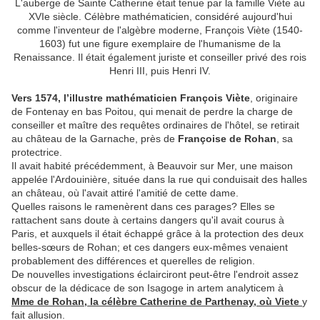
L'auberge de Sainte Catherine était tenue par la famille Viète au
XVIe siècle. Célèbre mathématicien, considéré aujourd'hui
comme l'inventeur de l'algèbre moderne, François Viète (1540-
1603) fut une figure exemplaire de l'humanisme de la
Renaissance. Il était également juriste et conseiller privé des rois
Henri III, puis Henri IV.
Vers 1574, l’illustre mathématicien François Viète
, originaire
de Fontenay en bas Poitou, qui menait de perdre la charge de
conseiller et maître des requêtes ordinaires de l'hôtel, se retirait
au château de la Garnache, près de
Françoise de Rohan
, sa
protectrice.
Il avait habité précédemment, à Beauvoir sur Mer, une maison
appelée l'Ardouinière, située dans la rue qui conduisait des halles
an château, où l'avait attiré l'amitié de cette dame.
Quelles raisons le ramenèrent dans ces parages? Elles se
rattachent sans doute à certains dangers qu'il avait courus à
Paris, et auxquels il était échappé grâce à la protection des deux
belles-sœurs de Rohan; et ces dangers eux-mêmes venaient
probablement des différences et querelles de religion.
De nouvelles investigations éclairciront peut-être l'endroit assez
obscur de la dédicace de son Isagoge in artem analyticem à
Mme de Rohan, la célèbre Catherine de Parthenay, où Viete
y
fait allusion.