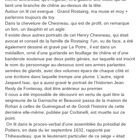
tient une branche de chêne au-dessus de la tête.
Autour on lit cet exergue : Grand Rostaing, ma muse et moy +
parlerons toujours de toy.
Dans la chevelure de Chesneau, qui est de profil, on remarque
un lion, un dauphin et un aigle.
Il existe deux autres portraits de cet Henry Chesneau, qui était
avocat et conseil de la famille de Rostaing: l'un, vu de face, a été
également dessiné et gravé par Le Potre ; il est dans un
médaillon, orné d'une guirlande en feuillage de chêne et d'une
banderole soutenue par deux petits génies, sur laquelle est inscrit
le nom du personnage au-dessous sont ses armes parlantes
semées de glands, avec des volumes épars de chaque côté et
une écritoire dans laquelle trempe une plume. L'autre, signé
Jaspard Isac, qui a aussi gravé le portrait de l'historien Jean
Resly de Fontenay, doit être antérieur au premier.
Il nous a été impossible de découvrir en vertu de quel titre la
seigneurie de la Garnache et Beauvoir passa de la maison de
Rohan à celles de Guénegaud et de Gondi l'histoire de cette
dernière elle-même, publiée par Corbinelli, est muette sur ce
point.
On lit dans le proces-verbal d'une assemblée du présidial de
Poitiers, en date du ler septembre 1632, rapporté par
Thibeaudeau, que le lieutenant particulier de ce siège « était