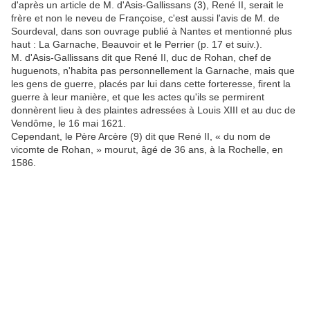
d'après un article de M. d'Asis-Gallissans (3), René II, serait le
frère et non le neveu de Françoise, c'est aussi l'avis de M. de
Sourdeval, dans son ouvrage publié à Nantes et mentionné plus
haut : La Garnache, Beauvoir et le Perrier (p. 17 et suiv.).
M. d'Asis-Gallissans dit que René II, duc de Rohan, chef de
huguenots, n'habita pas personnellement la Garnache, mais que
les gens de guerre, placés par lui dans cette forteresse, firent la
guerre à leur manière, et que les actes qu'ils se permirent
donnèrent lieu à des plaintes adressées à Louis XIII et au duc de
Vendôme, le 16 mai 1621.
Cependant, le Père Arcère (9) dit que René II, « du nom de
vicomte de Rohan, » mourut, âgé de 36 ans, à la Rochelle, en
1586.