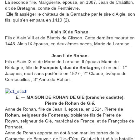
La seconde fille. Marguerite, épousa, en 1387, Jean de Châtillon,
dit de Bretagne, comte de Penthièvre.
Elle fit assiéger le château de la Garnache par le sire d'Aigle, son
fils, qui s'en empara en 1419 (2).
Alain IX de Rohan.
Fils d'Alain VIII et de Béatrix de Clisson. Cette dernière mourut en
1443. Alain IX épousa, en deuxièmes noces, Marie de Lorraine.
Jean II de Rohan.
Fils d'Alain IX et de Marie de Lorraine. Il épousa Marie de
Bretagne, fille de
François I, duc de Bretagne,
et en eut : 1°
Jacques, mort sans postérité en 1527 ; 2° Claude, évêque de
Cornouailles ; 3° Anne de Rohan.
E. — MAISON DE ROHAN DE GIÉ (branche cadette).
Pierre de Rohan de Gié.
Anne de Rohan, fille de Jean II, épousa, en 1514,
Pierre de
Rohan, seigneur de Fontenay,
troisième fils de Pierre de
Royan, seigneur de Gié, maréchal de France, et de Françoise de
Porrhoët.
Anne de Rohan apporta en dot à son mari les terres de la
Garnache, de Beauvoir, de l'Ile-d'Yeu. Celui-ci fut tué à la bataille