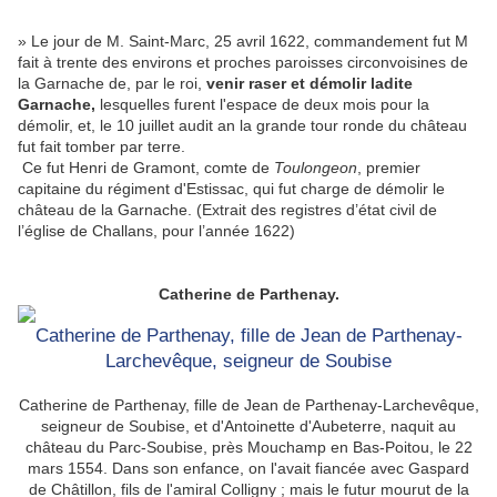
» Le jour de M. Saint-Marc, 25 avril 1622, commandement fut M
fait à trente des environs et proches paroisses circonvoisines de
la Garnache de, par le roi,
venir raser et démolir ladite
Garnache,
lesquelles furent l'espace de deux mois pour la
démolir, et, le 10 juillet audit an la grande tour ronde du château
fut fait tomber par terre.
Ce fut Henri de Gramont, comte de
Toulongeon
, premier
capitaine du régiment d'Estissac, qui fut charge de démolir le
château de la Garnache. (Extrait des registres d’état civil de
l’église de Challans, pour l’année 1622)
Catherine de Parthenay.
Catherine de Parthenay, fille de Jean de Parthenay-
Larchevêque, seigneur de Soubise
Catherine de Parthenay, fille de Jean de Parthenay-Larchevêque,
seigneur de Soubise, et d'Antoinette d'Aubeterre, naquit au
château du Parc-Soubise, près Mouchamp en Bas-Poitou, le 22
mars 1554. Dans son enfance, on l'avait fiancée avec Gaspard
de Châtillon, fils de l'amiral Colligny ; mais le futur mourut de la