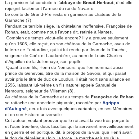
La garnison fut conduite à
l'abbaye de Breuil-Herbaut
, d'où elle
rejoignit facilement l'armée du roi de Navarre.
Le comte de Grand-Pré resta en garnison au château de la
Garnache (7).
Pendant ce terrible siège, la châtelaine inoffensive, Françoise de
Rohan, était, comme nous l'avons dit, retirée à Nantes.
Combien de temps vécut-elle encore? Il y a preuve seulement
qu'en 1603, elle reçut, en son château de la Garnache, aveu de
la terre de Fontordine, qui lui fut rendu par Jean de la Touche,
seigneur de Coëx et Laudardière, au nom de Louis-Charles
d'Aiguillon de la Juliennaye, son pupille.
Quant à son fils, Henri de Nemours, que l'on nommait aussi
prince de Genevois, titre de la maison de Savoie, et qui paraît
avoir pris le titre de duc de Loudun, il était mort sans alliance en
1596, laissant lui-même un fils naturel appelé Samuel de
Nemours, seigneur de Villeman (8).
Au château de la Garnache et au temps de
Françoise de Rohan
se rattache une anecdote piquante, racontée par
Agrippa
d'Aubigné
, deux fois avec quelques variantes, en ses Mémoires
et en son Histoire universelle.
Cet auteur, voulant prouver que le roi avait.la vue très-perçante
et l'ouïe très-fine, deux facultés qui le servaient merveilleusement
en guerre et en politique, dit, à propos de la vue, que Henri avait
le don de démêler au loin, la force, la marche et jusqu'à la