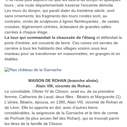
tours ; une route départementale traverse l'enceinte démolie.
Les murs du donjon, qui paraît dater du treizième siècle, sont
sans ornements; les fragments des tours rondes sont, au
contraire, ornés de sculptures à lignes flamboyantes ; de vastes
croisées, légèrement cintrées, éclairaient de grandes salles
carrées à chaque étage.
La tour qui commandait la chaussée de l'étang
et défendait la
porte d'entrée, est couverte de lierre. Ces ruines ont servies de
carrière à tous les habitants des villages voisins sous leur
marteau pour se transformer en maisonnettes, en granges et en
étables.
MAISON DE ROHAN (branche aînée).
Alain VIII, vicomte de Rohan.
Le connétable, Olivier IV de Clisson, avait eu, de sa première
femme, Catherine de Laval, deux filles : Béatrix et Marguerite (1).
L'aînée, Béatrix, épousa, en 1380, Alain VIII, vicomte de Rohan et
de Léon. Elle lui apporta en dot, avec d'autres biens
considérables, la seigneurie de la Garnache et le titre de comte
de Porhoët (le plus ancien fief des Rohan), qui se trouvait parmi
les titres de la famille de Clisson.