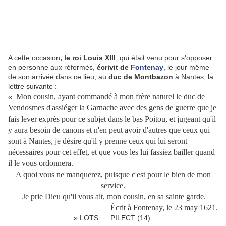
A cette occasion
, le roi Louis XIII
, qui était venu pour s'opposer
en personne aux réformés,
écrivit de
Fontenay
,
le jour même
de son arrivée dans ce lieu, au
duc de Montbazon
à Nantes, la
lettre suivante :
Mon cousin, ayant commandé à mon frère naturel le duc de
«
Vendosmes d'assiéger la Garnache avec des gens de guerre que je
fais lever exprès pour ce subjet dans le bas Poitou, et jugeant qu'il
y aura besoin de canons et n'en peut avoir d'autres que ceux qui
sont à Nantes, je désire qu'il y prenne ceux qui lui seront
nécessaires pour cet effet, et que vous les lui fassiez bailler quand
il le vous ordonnera.
A quoi vous ne manquerez, puisque c'est pour le bien de mon
service.
Je prie Dieu qu'il vous ait, mon cousin, en sa sainte garde.
Écrit à Fontenay, le 23 may 1621.
» LOTS. PILECT (14).