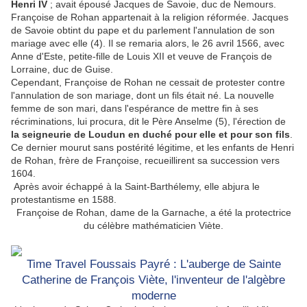
Henri IV
; avait épousé Jacques de Savoie, duc de Nemours.
Françoise de Rohan appartenait à la religion réformée. Jacques
de Savoie obtint du pape et du parlement l'annulation de son
mariage avec elle (4). Il se remaria alors, le 26 avril 1566, avec
Anne d'Este, petite-fille de Louis XII et veuve de François de
Lorraine, duc de Guise.
Cependant, Françoise de Rohan ne cessait de protester contre
l'annulation de son mariage, dont un fils était né. La nouvelle
femme de son mari, dans l'espérance de mettre fin à ses
récriminations, lui procura, dit le Père Anselme (5), l'érection de
la seigneurie de Loudun en duché pour elle et pour son fils
.
Ce dernier mourut sans postérité légitime, et les enfants de Henri
de Rohan, frère de Françoise, recueillirent sa succession vers
1604.
Après avoir échappé à la Saint-Barthélemy, elle abjura le
protestantisme en 1588.
Françoise de Rohan, dame de la Garnache, a été la protectrice
du célèbre mathématicien Viète.
Time Travel Foussais Payré : L'auberge de Sainte
Catherine de François Viète, l'inventeur de l'algèbre
moderne