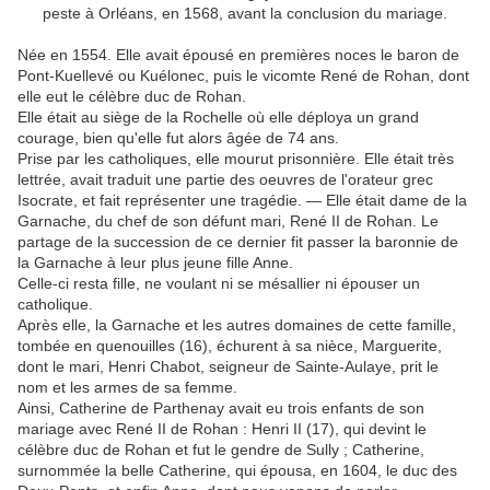
peste à Orléans, en 1568, avant la conclusion du mariage.
Née en 1554. Elle avait épousé en premières noces le baron de
Pont-Kuellevé ou Kuélonec, puis le vicomte René de Rohan, dont
elle eut le célèbre duc de Rohan.
Elle était au siège de la Rochelle où elle déploya un grand
courage, bien qu'elle fut alors âgée de 74 ans.
Prise par les catholiques, elle mourut prisonnière. Elle était très
lettrée, avait traduit une partie des oeuvres de l'orateur grec
Isocrate, et fait représenter une tragédie. — Elle était dame de la
Garnache, du chef de son défunt mari, René II de Rohan. Le
partage de la succession de ce dernier fit passer la baronnie de
la Garnache à leur plus jeune fille Anne.
Celle-ci resta fille, ne voulant ni se mésallier ni épouser un
catholique.
Après elle, la Garnache et les autres domaines de cette famille,
tombée en quenouilles (16), échurent à sa nièce, Marguerite,
dont le mari, Henri Chabot, seigneur de Sainte-Aulaye, prit le
nom et les armes de sa femme.
Ainsi, Catherine de Parthenay avait eu trois enfants de son
mariage avec René II de Rohan : Henri II (17), qui devint le
célèbre duc de Rohan et fut le gendre de Sully ; Catherine,
surnommée la belle Catherine, qui épousa, en 1604, le duc des