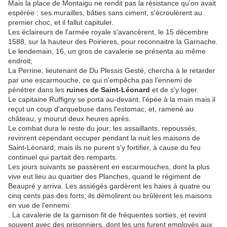
Mais la place de Montaigu ne rendit pas la résistance qu'on avait
espérée : ses murailles, bâties sans ciment, s'écroulèrent au
premier choc, et il fallut capituler.
Les éclaireurs de l'armée royale s'avancèrent, le 15 décembre
1588, sur la hauteur des Poirieres, pour reconnaitre la Garnache.
Le lendemain, 16, un gros de cavalerie se présenta au même
endroit;
La Perrine, lieutenant de Du Plessis Gesté, chercha à le retarder
par une escarmouche, ce qui n'empêcha pas l'ennemi de
pénétrer dans les
ruines de Saint-Léonard
et de s'y loger.
Le capitaine Ruffigny se porta au-devant, l'épée à la main mais il
reçut un coup d'arquebuse dans l'estomac, et, ramené au
château, y mourut deux heures après.
Le combat dura le reste du jour; les assaillants, repoussés,
revinrent cependant occuper pendant la nuit les maisons de
Saint-Léonard; mais ils ne purent s'y fortifier, à cause du feu
continuel qui partait des remparts.
Les jours suivants se passèrent en escarmouches, dont la plus
vive eut lieu au quartier des Planches, quand le régiment de
Beaupré y arriva. Les assiégés gardèrent les haies à quatre ou
cinq cents pas des forts; ils démolirent ou brûlèrent les maisons
en vue de l'ennemi.
. La cavalerie de la garnison fit de fréquentes sorties, et revint
souvent avec des prisonniers, dont les uns furent employés aux