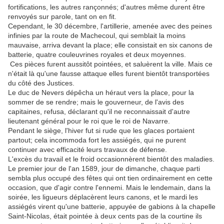
fortifications, les autres rançonnés; d'autres même durent être
renvoyés sur parole, tant on en fit.
Cependant, le 30 décembre, l'artillerie, amenée avec des peines
infinies par la route de Machecoul, qui semblait la moins
mauvaise, arriva devant la place; elle consistait en six canons de
batterie, quatre couleuvrines royales et deux moyennes.
Ces pièces furent aussitôt pointées, et saluèrent la ville. Mais ce
n'était là qu'une fausse attaque elles furent bientôt transportées
du côté des Justices.
Le duc de Nevers dépêcha un héraut vers la place, pour la
sommer de se rendre; mais le gouverneur, de l'avis des
capitaines, refusa, déclarant qu'il ne reconnaissait d'autre
lieutenant général pour le roi que le roi de Navarre.
Pendant le siège, l'hiver fut si rude que les glaces portaient
partout; cela incommoda fort les assiégés, qui ne purent
continuer avec efficacité leurs travaux de défense.
L'excès du travail et le froid occasionnèrent bientôt des maladies.
Le premier jour de l'an 1589, jour de dimanche, chaque parti
sembla plus occupé des fêtes qui ont tien ordinairement en cette
occasion, que d'agir contre l'ennemi. Mais le lendemain, dans la
soirée, les ligueurs déplacèrent leurs canons, et le mardi les
assiégés virent qu'une batterie, appuyée de gabions à la chapelle
Saint-Nicolas, était pointée à deux cents pas de la courtine ils