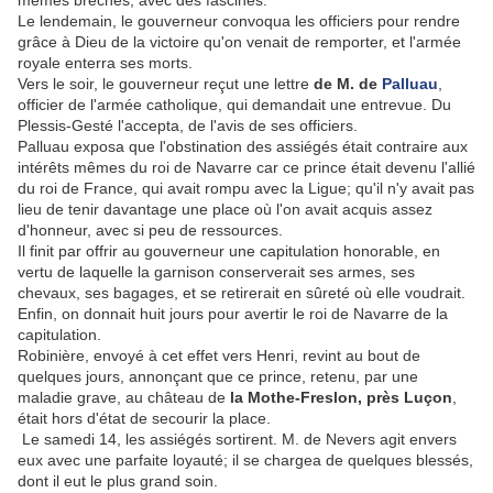
mêmes brèches, avec des fascines.
Le lendemain, le gouverneur convoqua les officiers pour rendre
grâce à Dieu de la victoire qu'on venait de remporter, et l'armée
royale enterra ses morts.
Vers le soir, le gouverneur reçut une lettre
de M. de
Palluau
,
officier de l'armée catholique, qui demandait une entrevue. Du
Plessis-Gesté l'accepta, de l'avis de ses officiers.
Palluau exposa que l'obstination des assiégés était contraire aux
intérêts mêmes du roi de Navarre car ce prince était devenu l'allié
du roi de France, qui avait rompu avec la Ligue; qu'il n'y avait pas
lieu de tenir davantage une place où l'on avait acquis assez
d'honneur, avec si peu de ressources.
Il finit par offrir au gouverneur une capitulation honorable, en
vertu de laquelle la garnison conserverait ses armes, ses
chevaux, ses bagages, et se retirerait en sûreté où elle voudrait.
Enfin, on donnait huit jours pour avertir le roi de Navarre de la
capitulation.
Robinière, envoyé à cet effet vers Henri, revint au bout de
quelques jours, annonçant que ce prince, retenu, par une
maladie grave, au château de
la Mothe-Freslon, près Luçon
,
était hors d'état de secourir la place.
Le samedi 14, les assiégés sortirent. M. de Nevers agit envers
eux avec une parfaite loyauté; il se chargea de quelques blessés,
dont il eut le plus grand soin.