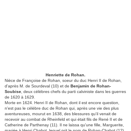
Henriette de Rohan.
Nièce de Françoise de Rohan, soeur du duc Henri II de Rohan,
d'après M. de Sourdeval (10) et de
Benjamin de Rohan-
Soubise
, deux célèbres chefs du parti calviniste dans les guerres
de 1620 à 1629.
Morte en 1624. Henri II de Rohan, dont il est encore question,
n'est pas le célèbre duc de Rohan qui, après une vie des plus
aventureuses, mourut en 1638, des blessures qu'il venait de
recevoir au combat de Rheinfeld et qui était fils de René II et de
Catherine de Parthenay (11). Il ne laissa qu'une fille, Marguerite,
mariée à Henri Chabot, lequel prit le nom de Rohan-Chabot (12).