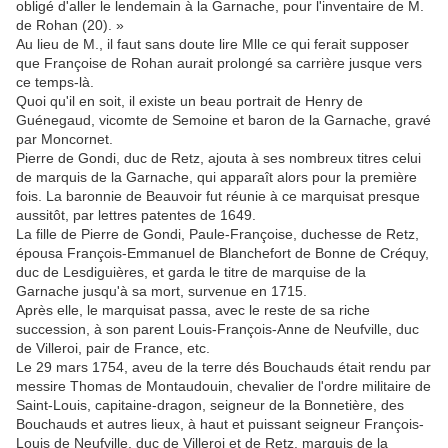
obligé d'aller le lendemain à la Garnache, pour l'inventaire de M.
de Rohan (20). »
Au lieu de M., il faut sans doute lire Mlle ce qui ferait supposer
que Françoise de Rohan aurait prolongé sa carrière jusque vers
ce temps-là.
Quoi qu'il en soit, il existe un beau portrait de Henry de
Guénegaud, vicomte de Semoine et baron de la Garnache, gravé
par Moncornet.
Pierre de Gondi, duc de Retz, ajouta à ses nombreux titres celui
de marquis de la Garnache, qui apparaît alors pour la première
fois. La baronnie de Beauvoir fut réunie à ce marquisat presque
aussitôt, par lettres patentes de 1649.
La fille de Pierre de Gondi, Paule-Françoise, duchesse de Retz,
épousa François-Emmanuel de Blanchefort de Bonne de Créquy,
duc de Lesdiguières, et garda le titre de marquise de la
Garnache jusqu'à sa mort, survenue en 1715.
Après elle, le marquisat passa, avec le reste de sa riche
succession, à son parent Louis-François-Anne de Neufville, duc
de Villeroi, pair de France, etc.
Le 29 mars 1754, aveu de la terre dés Bouchauds était rendu par
messire Thomas de Montaudouin, chevalier de l'ordre militaire de
Saint-Louis, capitaine-dragon, seigneur de la Bonnetière, des
Bouchauds et autres lieux, à haut et puissant seigneur François-
Louis de Neufville, duc de Villeroi et de Retz, marquis de la