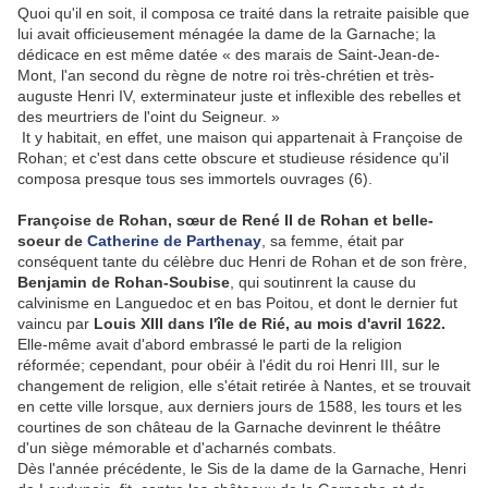
Quoi qu'il en soit, il composa ce traité dans la retraite paisible que
lui avait officieusement ménagée la dame de la Garnache; la
dédicace en est même datée « des marais de Saint-Jean-de-
Mont, l'an second du règne de notre roi très-chrétien et très-
auguste Henri IV, exterminateur juste et inflexible des rebelles et
des meurtriers de l'oint du Seigneur. »
It y habitait, en effet, une maison qui appartenait à Françoise de
Rohan; et c'est dans cette obscure et studieuse résidence qu'il
composa presque tous ses immortels ouvrages (6).
Françoise de Rohan, sœur de René II de Rohan et belle-
soeur de
Catherine de Parthenay
, sa femme, était par
conséquent tante du célèbre duc Henri de Rohan et de son frère,
Benjamin de Rohan-Soubise
, qui soutinrent la cause du
calvinisme en Languedoc et en bas Poitou, et dont le dernier fut
vaincu par
Louis XIII dans l'île de Rié, au mois d'avril 1622.
Elle-même avait d'abord embrassé le parti de la religion
réformée; cependant, pour obéir à l'édit du roi Henri III, sur le
changement de religion, elle s'était retirée à Nantes, et se trouvait
en cette ville lorsque, aux derniers jours de 1588, les tours et les
courtines de son château de la Garnache devinrent le théâtre
d'un siège mémorable et d'acharnés combats.
Dès l'année précédente, le Sis de la dame de la Garnache, Henri