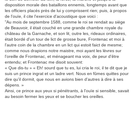
disposition morale des bataillons ennemis, longtemps avant que
les officiers placés près de lui y comprissent rien; puis, à propos
de l'ouïe, il cite l'exercice d'acoustique que voici :
"Au mois de septembre 1588, comme le roi se rendait au siège
de Beauvoir, il était couché en une grande chambre royale du
château de la Garnache, et son lit, outre les, rideaux ordinaires,
était bordé d'un tour de lict de grosse bure, Frontenac et moi à
l'autre coin de la chambre en un lict qui estoit faict de mesme;
comme nous drapions notre maistre, moi ayant les lèvres sur
l'oreille de Frontenac, et ménageant ma voix, de peur d'être
entendu; et Frontenac me disoit souvent:
« Que dis-tu » « Eh! sourd que tu es, lui cria le roi, il te dit que je
suis un prince ingrat et un ladre vert. Nous en fûmes quittes pour
dire qu'il dormit, que nous en avions bien d'autres à dire à ses
dépens. »
Ainsi, ce prince aux yeux si pénétrants, à l'ouïe si sensible, savait
au besoin fermer les yeux et se boucher les oreilles.