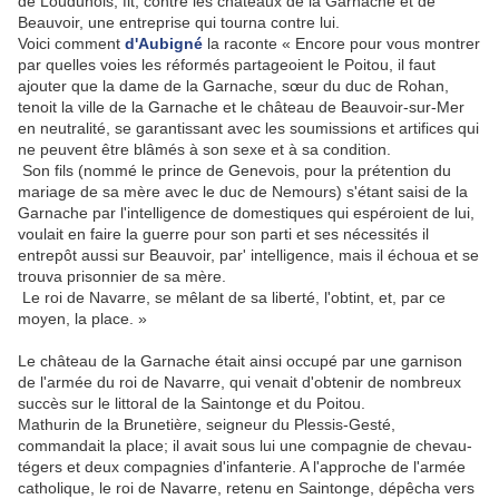
de Loudunois, fit, contre les châteaux de la Garnache et de
Beauvoir, une entreprise qui tourna contre lui.
Voici comment
d'Aubigné
la raconte « Encore pour vous montrer
par quelles voies les réformés partageoient le Poitou, il faut
ajouter que la dame de la Garnache, sœur du duc de Rohan,
tenoit la ville de la Garnache et le château de Beauvoir-sur-Mer
en neutralité, se garantissant avec les soumissions et artifices qui
ne peuvent être blâmés à son sexe et à sa condition.
Son fils (nommé le prince de Genevois, pour la prétention du
mariage de sa mère avec le duc de Nemours) s'étant saisi de la
Garnache par l'intelligence de domestiques qui espéroient de lui,
voulait en faire la guerre pour son parti et ses nécessités il
entrepôt aussi sur Beauvoir, par' intelligence, mais il échoua et se
trouva prisonnier de sa mère.
Le roi de Navarre, se mêlant de sa liberté, l'obtint, et, par ce
moyen, la place. »
Le château de la Garnache était ainsi occupé par une garnison
de l'armée du roi de Navarre, qui venait d'obtenir de nombreux
succès sur le littoral de la Saintonge et du Poitou.
Mathurin de la Brunetière, seigneur du Plessis-Gesté,
commandait la place; il avait sous lui une compagnie de chevau-
tégers et deux compagnies d'infanterie. A l'approche de l'armée
catholique, le roi de Navarre, retenu en Saintonge, dépêcha vers