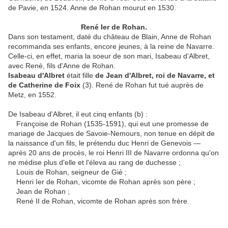
de Pavie, en 1524. Anne de Rohan mourut en 1530.
René Ier de Rohan.
Dans son testament, daté du château de Blain, Anne de Rohan
recommanda ses enfants, encore jeunes, à la reine de Navarre.
Celle-ci, en effet, maria la soeur de son mari, Isabeau d'Albret,
avec René, fils d'Anne de Rohan.
Isabeau d'Albret
était fille
de Jean d'Albret, roi de Navarre, et
de Catherine de Foix
(3). René de Rohan fut tué auprès de
Metz, en 1552.
De Isabeau d'Albret, il eut cinq enfants (b) :
Françoise de Rohan (1535-1591), qui eut une promesse de
mariage de Jacques de Savoie-Nemours, non tenue en dépit de
la naissance d'un fils, le prétendu duc Henri de Genevois —
après 20 ans de procès, le roi Henri III de Navarre ordonna qu'on
ne médise plus d'elle et l'éleva au rang de duchesse ;
Louis de Rohan, seigneur de Gié ;
Henri Ier de Rohan, vicomte de Rohan après son père ;
Jean de Rohan ;
René II de Rohan, vicomte de Rohan après son frère.