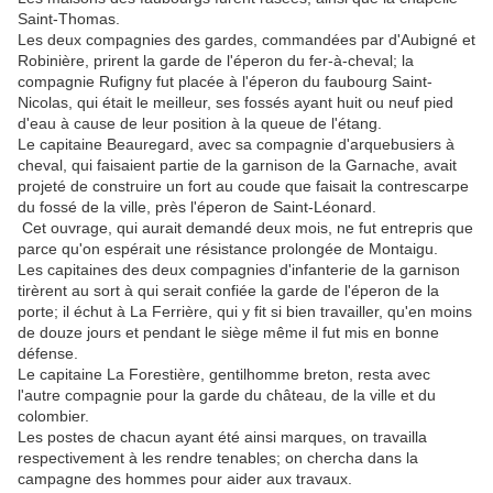
Saint-Thomas.
Les deux compagnies des gardes, commandées par d'Aubigné et
Robinière, prirent la garde de l'éperon du fer-à-cheval; la
compagnie Rufigny fut placée à l'éperon du faubourg Saint-
Nicolas, qui était le meilleur, ses fossés ayant huit ou neuf pied
d'eau à cause de leur position à la queue de l'étang.
Le capitaine Beauregard, avec sa compagnie d'arquebusiers à
cheval, qui faisaient partie de la garnison de la Garnache, avait
projeté de construire un fort au coude que faisait la contrescarpe
du fossé de la ville, près l'éperon de Saint-Léonard.
Cet ouvrage, qui aurait demandé deux mois, ne fut entrepris que
parce qu'on espérait une résistance prolongée de Montaigu.
Les capitaines des deux compagnies d'infanterie de la garnison
tirèrent au sort à qui serait confiée la garde de l'éperon de la
porte; il échut à La Ferrière, qui y fit si bien travailler, qu'en moins
de douze jours et pendant le siège même il fut mis en bonne
défense.
Le capitaine La Forestière, gentilhomme breton, resta avec
l'autre compagnie pour la garde du château, de la ville et du
colombier.
Les postes de chacun ayant été ainsi marques, on travailla
respectivement à les rendre tenables; on chercha dans la
campagne des hommes pour aider aux travaux.