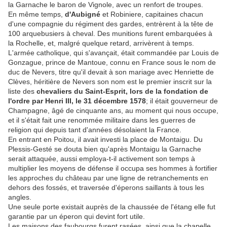
la Garnache le baron de Vignole, avec un renfort de troupes.
En même temps,
d'Aubigné
et Robiniere, capitaines chacun
d'une compagnie du régiment des gardes, entrèrent à la tête de
100 arquebusiers à cheval. Des munitions furent embarquées à
la Rochelle, et, malgré quelque retard, arrivèrent à temps.
L'armée catholique, qui s'avançait, était commandée par Louis de
Gonzague, prince de Mantoue, connu en France sous le nom de
duc de Nevers, titre qu'il devait à son mariage avec Henriette de
Clèves, héritière de Nevers son nom est le premier inscrit sur la
liste des
chevaliers du Saint-Esprit, lors de la fondation de
l'ordre par Henri III, le 31 décembre 1578
; il était gouverneur de
Champagne, âgé de cinquante ans, au moment qui nous occupe,
et il s'était fait une renommée militaire dans les guerres de
religion qui depuis tant d'années désolaient la France.
En entrant en Poitou, il avait investi la place de Montaigu. Du
Plessis-Gesté se douta bien qu'après Montaigu la Garnache
serait attaquée, aussi employa-t-il activement son temps à
multiplier les moyens de défense il occupa ses hommes à fortifier
les approches du château par une ligne de retranchements en
dehors des fossés, et traversée d'éperons saillants à tous les
angles.
Une seule porte existait auprès de la chaussée de l'étang elle fut
garantie par un éperon qui devint fort utile.
Les maisons des faubourgs furent rasées, ainsi que la chapelle