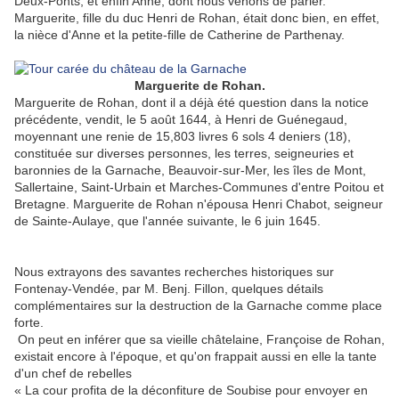
Deux-Ponts, et enfin Anne, dont nous venons de parler.
Marguerite, fille du duc Henri de Rohan, était donc bien, en effet,
la nièce d'Anne et la petite-fille de Catherine de Parthenay.
Marguerite de Rohan.
Marguerite de Rohan, dont il a déjà été question dans la notice
précédente, vendit, le 5 août 1644, à Henri de Guénegaud,
moyennant une renie de 15,803 livres 6 sols 4 deniers (18),
constituée sur diverses personnes, les terres, seigneuries et
baronnies de la Garnache, Beauvoir-sur-Mer, les îles de Mont,
Sallertaine, Saint-Urbain et Marches-Communes d'entre Poitou et
Bretagne. Marguerite de Rohan n'épousa Henri Chabot, seigneur
de Sainte-Aulaye, que l'année suivante, le 6 juin 1645.
Nous extrayons des savantes recherches historiques sur
Fontenay-Vendée, par M. Benj. Fillon, quelques détails
complémentaires sur la destruction de la Garnache comme place
forte.
On peut en inférer que sa vieille châtelaine, Françoise de Rohan,
existait encore à l'époque, et qu'on frappait aussi en elle la tante
d'un chef de rebelles
« La cour profita de la déconfiture de Soubise pour envoyer en