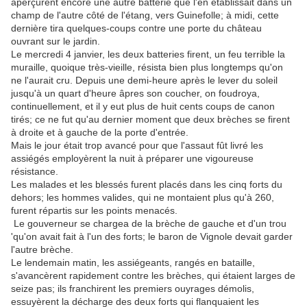
aperçurent encore une autre batterie que l'en établissait dans un
champ de l'autre côté de l'étang, vers Guinefolle; à midi, cette
dernière tira quelques-coups contre une porte du château
ouvrant sur le jardin.
Le mercredi 4 janvier, les deux batteries firent, un feu terrible la
muraille, quoique très-vieille, résista bien plus longtemps qu'on
ne l'aurait cru. Depuis une demi-heure après le lever du soleil
jusqu'à un quart d'heure âpres son coucher, on foudroya,
continuellement, et il y eut plus de huit cents coups de canon
tirés; ce ne fut qu'au dernier moment que deux brèches se firent
à droite et à gauche de la porte d'entrée.
Mais le jour était trop avancé pour que l'assaut fût livré les
assiégés employèrent la nuit à préparer une vigoureuse
résistance.
Les malades et les blessés furent placés dans les cinq forts du
dehors; les hommes valides, qui ne montaient plus qu'à 260,
furent répartis sur les points menacés.
Le gouverneur se chargea de la brèche de gauche et d'un trou
'qu'on avait fait à l'un des forts; le baron de Vignole devait garder
l'autre brèche.
Le lendemain matin, les assiégeants, rangés en bataille,
s'avancèrent rapidement contre les brèches, qui étaient larges de
seize pas; ils franchirent les premiers ouyrages démolis,
essuyèrent la décharge des deux forts qui flanquaient les