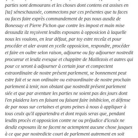
parties sont demourans et les choses dont contens est assises en
[ta] séneschaussée, commectons par ces présentes que tu faces
ou faces faire exprès commandement de pas nous ausdiz de
Bonessay et Pierre Pichon que contre les impost et main mise
dessusdiz ilz reçoivent lesdits exposans à opposicion à laquelle
nous les voulons, en leur défaut, par toy estre receûz et pour
procéder et aler avant en ycelle opposicion, respondre, procéder
et faire en oultre selon raison, adjourne ou fay adjourner nostredit
procureur et lesdiz evesque et chappitre de Maillezois et autres qui
pour ce seront à adjourner à certain jour et compectent
extraordinaire de nostre présent parlement, se bonnement peut
estre fait et se non ordinaire ou extraordinaire de nostre prochain
parlement à tenir, non obstant que nostredit présent parlement
siée et que par aventure les parties ne soient pas des jours dont
l'en plaidera lors en faisant ou faisant faire inhibicion, et défense
de par nous sur certaines et grans peines à nous à appliquer à
tous ceulx qu'il appartendra et dont requis seras que, pendant
lesdits procès et opposicion contre ne ou préjudice d'iceulx ne
desdiz exposans ilz ne facent ne actemptent aucune chose jusques
à ce que par nostredicte court de parlement autrement en soit