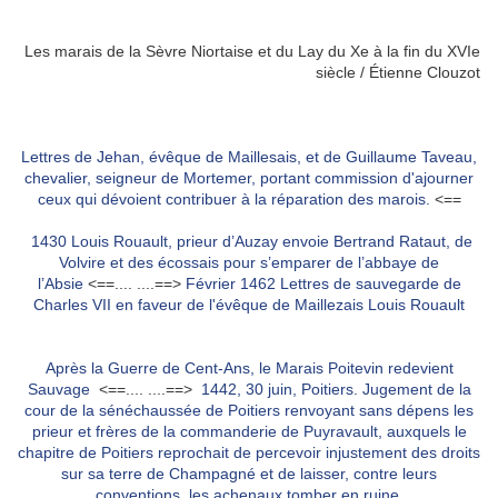
Les marais de la Sèvre Niortaise et du Lay du Xe à la fin du XVIe
siècle / Étienne Clouzot
Lettres de Jehan, évêque de Maillesais, et de Guillaume Taveau,
chevalier, seigneur de Mortemer, portant commission d'ajourner
ceux qui dévoient contribuer à la réparation des marois.
<==
1430 Louis Rouault, prieur d’Auzay envoie Bertrand Rataut, de
Volvire et des écossais pour s’emparer de l’abbaye de
l’Absie
<==.... ....==>
Février 1462 Lettres de sauvegarde de
Charles VII en faveur de l'évêque de Maillezais Louis Rouault
Après la Guerre de Cent-Ans, le Marais Poitevin redevient
Sauvage
<==.... ....==>
1442, 30 juin, Poitiers. Jugement de la
cour de la sénéchaussée de Poitiers renvoyant sans dépens les
prieur et frères de la commanderie de Puyravault, auxquels le
chapitre de Poitiers reprochait de percevoir injustement des droits
sur sa terre de Champagné et de laisser, contre leurs
conventions, les achenaux tomber en ruine.