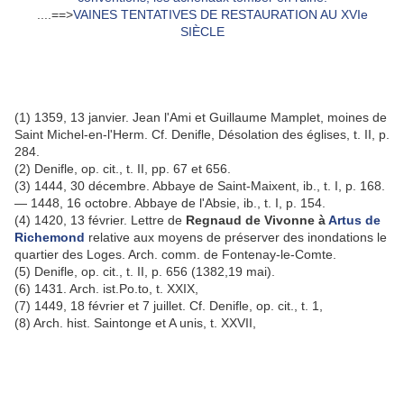
....==>
VAINES TENTATIVES DE RESTAURATION AU XVIe
SIÈCLE
(1) 1359, 13 janvier. Jean l'Ami et Guillaume Mamplet, moines de
Saint Michel-en-l'Herm. Cf. Denifle, Désolation des églises, t. II, p.
284.
(2) Denifle, op. cit., t. II, pp. 67 et 656.
(3) 1444, 30 décembre. Abbaye de Saint-Maixent, ib., t. I, p. 168.
— 1448, 16 octobre. Abbaye de l'Absie, ib., t. I, p. 154.
(4) 1420, 13 février. Lettre de
Regnaud de Vivonne à
Artus de
Richemond
relative aux moyens de préserver des inondations le
quartier des Loges. Arch. comm. de Fontenay-le-Comte.
(5) Denifle, op. cit., t. II, p. 656 (1382,19 mai).
(6) 1431. Arch. ist.Po.to, t. XXIX,
(7) 1449, 18 février et 7 juillet. Cf. Denifle, op. cit., t. 1,
(8) Arch. hist. Saintonge et A unis, t. XXVII,