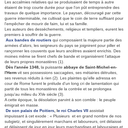
Les accalmies relatives qui se produisaient de temps à autre
étaient de trop courte durée pour que l'on pût entreprendre des
travaux de quelque importance. Le paysan, découragé par cette
guerre interminable, ne cultivait que le coin de terre suffisant pour
l'empêcher de mourir de faim, lui et sa famille.
Les auteurs des dessèchements, religieux et templiers, eurent les
premiers à souffrir de la guerre.
Aux bandes de routiers
qui composaient la majeure partie des
armées d'alors, les seigneurs du pays se joignirent pour piller et
rançonner les couvents que leurs ancêtres avaient enrichis. Des
moines même se firent chefs de bande et organisèrent l'attaque
de leurs propres monastères (1).
Dès l'année 1348,
la puissante
abbaye de Saint-Michel-en-
l'Herm
vit ses possessions saccagées, ses métairies détruites,
ses revenus réduits à rien (2). Les plaintes qu'elle adressa en
cour de Rome furent le prélude d'un long cri de lamentation qui
partit de tous les monastères de la contrée et se prolongea
jusqu'au milieu du XVe siècle (3).
A cette époque, la désolation parvint à son comble : le peuple
émigrait en masse.
De son palais de Poitiers
, l
e roi Charles VII
assistait
impuissant à cet exode : « Plusieurs et en grand nombre de nos
subgietz, et singulièrement marchans et laboureurs, ont délaissé
et délaissent de jour en jour leurs marchandises et labouraiges et