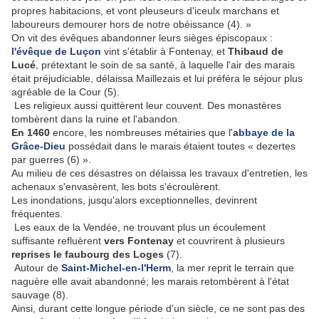
propres habitacions, et vont pleuseurs d'iceulx marchans et
laboureurs demourer hors de notre obéissance (4). »
On vit des évêques abandonner leurs sièges épiscopaux :
l'évêque de Luçon
vint s'établir à Fontenay, et
Thibaud de
Lucé
, prétextant le soin de sa santé, à laquelle l'air des marais
était préjudiciable, délaissa Maillezais et lui préféra le séjour plus
agréable de la Cour (5).
Les religieux aussi quittèrent leur couvent. Des monastères
tombèrent dans la ruine et l'abandon.
En 1460
encore, les nombreuses métairies que l'
abbaye de la
Grâce-Dieu
possédait dans le marais étaient toutes « dezertes
par guerres (6) ».
Au milieu de ces désastres on délaissa les travaux d'entretien, les
achenaux s'envasèrent, les bots s'écroulèrent.
Les inondations, jusqu'alors exceptionnelles, devinrent
fréquentes.
Les eaux de la Vendée, ne trouvant plus un écoulement
suffisante refluèrent
vers Fontenay
et couvrirent à plusieurs
reprises le faubourg des Loges
(7).
Autour de
Saint-Michel-en-l'Herm
, la mer reprit le terrain que
naguère elle avait abandonné; les marais retombèrent à l'état
sauvage (8).
Ainsi, durant cette longue période d'un siècle, ce ne sont pas des