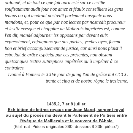
ordonné, et de tout ce que fait aura esté sur ce certifie
soufisaument audit jour noz amez et féaulx conseilliers les gens
tenans ou qui tendront nostredit parlement ausquelx nous
mandons, et, pour ce que par noz lectres par nostredit procureur
et lesdiz evesque et chappitre de Mallezois impétrées est, comme
l'en dit, mandé adjourner les opposans par devant eulx
expressément, enjoignons que aus parties, ycelles oyes, facent
bon et brief accomplissement de justice, car ainsi nous plaist il
estre fait de grâce espécial par ces présentes, non obstant
quelconques lectres subreptices impétrées ou à impétrer à ce
contraires.
Donné à Poitiers le XXVe jour de juing l'an de grâce mil CCCC
trente et cinq et de nostre règne le treziesme.
1435,2, 7 et 8 juillet.
Exhibition de lettres royaux par Jean Marot, sergent royal,
au sujet du procès mu devant le Parlement de Poitiers entre
l'évêque de Maillezais et le couvent de l'Absie.
(Bibl. nat. Pièces originales 380, dossiers 8.335, pièce7).