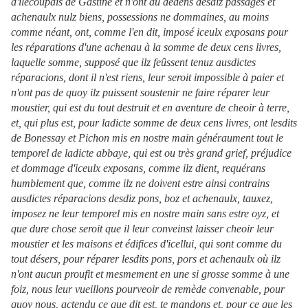
d'ilecoupaïs de Gastine et n'ont au dedens desdiz passages et
achenaulx nulz biens, possessions ne dommaines, au moins
comme néant, ont, comme l'en dit, imposé iceulx exposans pour
les réparations d'une achenau à la somme de deux cens livres,
laquelle somme, supposé que ilz feûssent tenuz ausdictes
réparacions, dont il n'est riens, leur seroit impossible à paier et
n'ont pas de quoy ilz puissent soustenir ne faire réparer leur
moustier, qui est du tout destruit et en aventure de cheoir à terre,
et, qui plus est, pour ladicte somme de deux cens livres, ont lesdits
de Bonessay et Pichon mis en nostre main généraument tout le
temporel de ladicte abbaye, qui est ou très grand grief, préjudice
et dommage d'iceulx exposans, comme ilz dient, requérans
humblement que, comme ilz ne doivent estre ainsi contrains
ausdictes réparacions desdiz pons, boz et achenaulx, tauxez,
imposez ne leur temporel mis en nostre main sans estre oyz, et
que dure chose seroit que il leur conveinst laisser cheoir leur
moustier et les maisons et édifices d'icellui, qui sont comme du
tout désers, pour réparer lesdits pons, pors et achenaulx où ilz
n'ont aucun proufit et mesmement en une si grosse somme à une
foiz, nous leur vueillons pourveoir de remède convenable, pour
quoy nous, actendu ce que dit est, te mandons et, pour ce que les