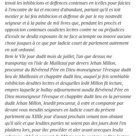
tenoit les inhibicions et deffences contenues en icelles pour faictes
à l'encontre de lui et encorez d'abundant, partant qu'il es toit
mestier je lui feis inhibicion et deffense de par le roy nostredit
seigneur et à la paine de mil livres que, pendant les procès et
opposicion contenues ousdictes lectres contre ne ou préjudices
d'iceulx ne desdiz exposans ilz ne face actempte ou innove aucune
chose jusques à ce que par ladicte court de parlement autrement
en soit ordonné.
Item le VIe jour dudit mois de juillet, l'an que dessus me
transportay en l'isle de Maillezai par devers Jehan Millon,
procureur du Révérend Père en Dieu monseigneur l'évesque dudit
lieu de Maillezais et chappitre dudit lieu, auquel je feis semblable
exhibicion desdites lectres et desquelles ledit Millon fit lecture,
empres laquelle je ballay adjournement ausdiz Révérend Père en
Dieu monseigneur l'évesque et chappitre dudit lieu en la personne
dudit Jehan Millon, leurdit procureur, à estre et comparoir par
devant vous mesdits seigneurs en ladicte court du présent
parlement au XIIIIe jour d'aoust prochain venant non obstant
qu'il siée et que lesdites parties ne soient pas des jours dont l'en
plaidera lors, pour ilec procéder et aler avant avecques lesdiz