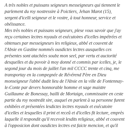
A très nobles et puissans seigneurs messeigneurs qui tiennent le
parlement du roy nostressire à Poictiers, Jehan Marot (15),
sergent d'icelli seigneur et le vostre, à tout honneur, service et
obéissance.
Mes très nobles et puissans seigneurs, plese vous savoir que j'ay
reçu certaines lectres royaulx et exécutoires d'icelles impétrées et
obtenues par messeigneurs les religieux, abbé et couvent de
l'Absie en Gastine nommés ousdictes lectres ausquelles ces
présentes sont atachées soubz mon seel, par vertu et auctorité
desquelles et du povoir à moy donné et commis par icelles, je, le
segond jour du mois de juillet l'an mil CCCC trente et cinq, me
transportay en la compegnée de Révérend Père en Dieu
monseigneur l'abbé dudit lieu de l'Absie en la ville de Fontennay-
le-Conte par devers honnorable homme et sage maistre
Guillaume de Bonessay, bailli de Mortaign, commissaire en ceste
partie du roy nostredit sire, auquel en parlent à sa personne furent
exhibées et présentées lesdictes lectres royaulx et exécutoire
d'icelles et lesquelles il print et receû et d'icelles fit lecture, emprès
laquelle il respondit qu'il recevoit lesdits religieux, abbé et couvent
à l'opposicion dont ousdictes lectres est faicte mencion, et qu'il