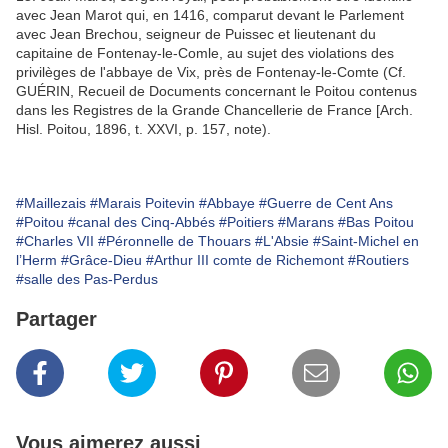
avec Jean Marot qui, en 1416, comparut devant le Parlement
avec Jean Brechou, seigneur de Puissec et lieutenant du
capitaine de Fontenay-le-Comle, au sujet des violations des
privilèges de l'abbaye de Vix, près de Fontenay-le-Comte (Cf.
GUÉRIN, Recueil de Documents concernant le Poitou contenus
dans les Registres de la Grande Chancellerie de France [Arch.
Hisl. Poitou, 1896, t. XXVI, p. 157, note).
#Maillezais
#Marais Poitevin
#Abbaye
#Guerre de Cent Ans
#Poitou
#canal des Cinq-Abbés
#Poitiers
#Marans
#Bas Poitou
#Charles VII
#Péronnelle de Thouars
#L'Absie
#Saint-Michel en
l’Herm
#Grâce-Dieu
#Arthur III comte de Richemont
#Routiers
#salle des Pas-Perdus
Partager
Vous aimerez aussi