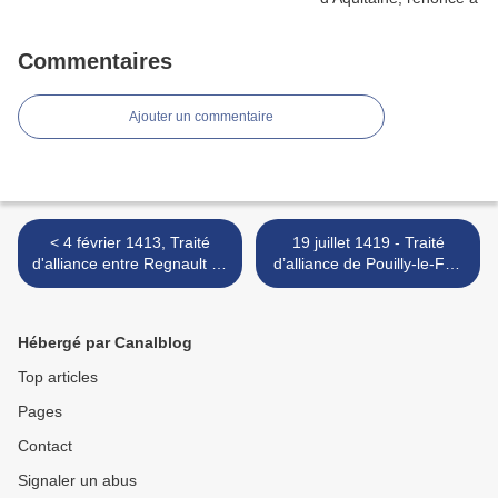
Commentaires
Ajouter un commentaire
< 4 février 1413, Traité
19 juillet 1419 - Traité
d'alliance entre Regnault de
d’alliance de Pouilly-le-Fort
Pons et Jacques de Créquy,
entre Jean sans Peur, duc
seigneur d'Heilly, maréchal
de Bourgogne et le dauphin
de Guyenne
Charles >
Hébergé par Canalblog
Top articles
Pages
Contact
Signaler un abus