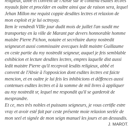
religieux, abbé et convent de l'Absie sur le contenu esdites lectres
royaulx faire et procéder en oultre ainsi que de raison sera, lequel
Jehan Millon me requist coppie desdites lectres et relaxion de
mon exploit et je lui octroyay.
Item le vendredi VIIIe jour dudit mois de juillet l'an susdit me
transportay en la ville de Marant par devers honnorable homme
maislre Pierre Pichon, notaire et secrétaire duroy nostredit
seigneur.et aussi commissaire avecques ledit maistre Guillaume
en ceste partie du roy nostredit seigneur, auquel je feis semblable
exhibicion et lecture desdites lectres, empres laquelle dist aussi
ledit maistre Pierre qu'il recepvoit lesdits religieux, abbé et
convent de l'Absie à l'opposicion dont esdites lectres est faicte
mencion, et en oultre je lui feis les inhibicions et déffences aussi
contenues esdites lectres et à la somme de mil livres à appliquer
au roy nostredit sr, lequel me respondit qu'il se garderoit de
mesprandre.
Et ce, mes très nobles et puissans seigneurs, je vous certifie estre
vray et avoir esté fait par ceste présente moie relaxion seelée de
mon seel et signée de mon seign manuel les jours et an dessusdis.
J. MAROT.