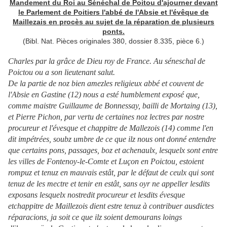
Mandement du Roi au Sénéchal de Poitou d'ajourner devant
le Parlement de Poitiers l'abbé de l'Absie et l'évêque de
Maillezais en procès au sujet de la réparation de plusieurs
ponts.
(Bibl. Nat. Pièces originales 380, dossier 8.335, pièce 6.)
Charles par la grâce de Dieu roy de France. Au séneschal de
Poictou ou a son lieutenant salut.
De la partie de noz bien amezles religieux abbé et couvent de
l'Absie en Gastine (12) nous a esté humblement exposé que,
comme maistre Guillaume de Bonnessay, bailli de Mortaing (13),
et Pierre Pichon, par vertu de certaines noz lectres par nostre
procureur et l'évesque et chappitre de Mallezois (14) comme l'en
dit impétrées, soubz umbre de ce que ilz nous ont donné entendre
que certains pons, passages, boz et achenaulx, lesquelx sont entre
les villes de Fontenoy-le-Comte et Luçon en Poictou, estoient
rompuz et tenuz en mauvais estât, par le défaut de ceulx qui sont
tenuz de les mectre et tenir en estât, sans oyr ne appeller lesdits
exposans lesquelx nostredit procureur et lesdits évesque
etchappitre de Maillezois dient estre tenuz à contribuer ausdictes
réparacions, ja soit ce que ilz soient demourans loings