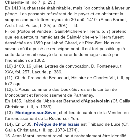
Charente-Inf. no 7, p. 29.)
En 1410 la chaussée était rétablie, mais l'on continuait à lever un
péage. Les passants refusèrent de le payer et en obtinrent la
suppression par lettres royaux du 30 août 1410. (Amos Barbot,
Arch. hist. Poitou, t. XIV, p. 269.) — B.
Fillon (Poitou et Vendée : Saint-Michel-en-l'Herm, p. 7) prétend
que les alentours immédiats de Saint-Michel-en-l'Herm furent
desséchés en 1399 par l'abbé Girard, dit Pied-Bot. Nous ne
savons où il a puisé ce renseignement. Il est fort possible qu'à
cette date on ait essayé de réparer le dommage causé par
l'inondation de 1382.
(10) 1409, 16 juillet. Lettres de convocation. D. Fonteneau, t.
XXV, fol. 257. Lacurie, p. 386.
(11). Cf. du Fresne de Beaucourt, Histoire de Charles VII, t, II, pp.
572 sqq.
(12). L'Absie, commune des Deux-Sèvres en le canton de
Moncoutant et l'arrondissement de Parthenay.
En 1435, l'abbé de l'Absie est
Bernard d'Appelvoisin
(Cf. Gallia
Christiana, t. II, p. 1383).
(13).
Mortagne-sur-Sèvre
, chef-lieu de canton de la Vendée en
l'arrondissement de la Roche-sur-Yon.
(14). En 1435,
l'évêque de Maillezais
est Thibaud de Lucé (Cf.
Gallia Christiana, t. II, pp. 1373-1374).
15. Jean Marot, sergent royal, peut probablement être identifié