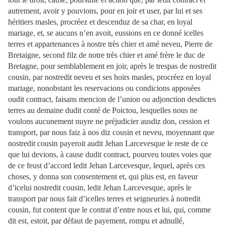
autrement, avoir y pouvions, pour en joir et user, par lui et ses
héritiers masles, procréez et descenduz de sa char, en loyal
mariage, et, se aucuns n’en avoit, eussions en ce donné icelles
terres et appartenances à nostre très chier et amé neveu, Pierre de
Bretaigne, second filz de notre très chier et amé frère le duc de
Bretagne, pour semblablement en joir, après le trespas de nostredit
cousin, par nostredit neveu et ses hoirs masles, procréez en loyal
mariage, nonobstant les reservacions ou condicions apposées
oudit contract, faisans mencion de l’union ou adjonction desdictes
terres au demaine dudit conté de Poictou, lesquelles nous ne
voulons aucunement nuyre ne préjudicier ausdiz don, cession et
transport, par nous faiz à nos diz cousin et neveu, moyennant que
nostredit cousin payeroit audit Jehan Larcevesque le reste de ce
que lui devions, à cause dudit contract, pourveu toutes voies que
de ce feust d’accord ledit Jehan Larcevesque, lequel, après ces
choses, y donna son consentement et, qui plus est, en faveur
d’icelui nostredit cousin, ledit Jehan Larcevesque, après le
transport par nous fait d’icelles terres et seigneuries à notredit
cousin, fut content que le contrat d’entre nous et lui, qui, comme
dit est, estoit, par défaut de payement, rompu et adnullé,