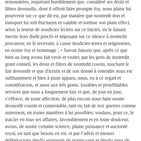
remonstrées, requérant humblement que, considéré ses droiz et
filtres dessusdiz, dont il offroit faire prompte foy, nous plaise lui
pourveoir sur ce que dit est, par manière que nostredit don et
transport lui soit fructueux et valable et sortisse son plain effect,
selon la teneur de nosdictes lectres sur ce faictes, en le faisant
mectre hors dudit procès et imposant sur ce silence à nostredit
procureur, en le recevant, à cause desdictes terres et seigneuries,
en nostre foy et hommage ; « Savoir faisons que, après ce que
bien au long avons fait veoir et visiter, par les gens de nostredit
grant conseil, les droiz et filtres de nostredit cousin, touchant le
fait dessusdit et que d'iceulx et de son donné à entendre nous est
suffisamment et bien à plain apparu, nous, eu à ce regart et
considéracion, et aussi aux très grans, louables et prouffitables
services que nous a longuement faiz et que, de jour en jour,
s’efforce, de toute affection, de plus encore nous faire nostre
dessusdit cousin et connestable, tant ou fait de noz guerres comme
autrement, en toutes manières à lui possibles; voulans, pour ce, le
traicler en tous ses affaires, favorablement et en toute doulceur,
avons, de nostre certaine science, plaine puissance et auctorité
royal, en tant que besoin en est, et par l’advis et meures
délibéracions desdiz seigneurs de nostre sang et desdiz gens de