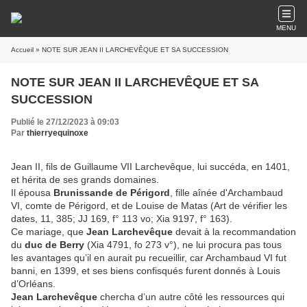
MENU
Accueil
» NOTE SUR JEAN II LARCHEVÊQUE ET SA SUCCESSION
NOTE SUR JEAN II LARCHEVÊQUE ET SA
SUCCESSION
Publié le 27/12/2023 à 09:03
Par
thierryequinoxe
Jean II, fils de Guillaume VII Larchevêque, lui succéda, en 1401,
et hérita de ses grands domaines.
Il épousa
Brunissande de Périgord
, fille aînée d'Archambaud
VI, comte de Périgord, et de Louise de Matas (Art de vérifier les
dates, 11, 385; JJ 169, f° 113 vo; Xia 9197, f° 163).
Ce mariage, que
Jean Larchevêque
devait à la recommandation
du
duc de Berry
(Xia 4791, fo 273 v°), ne lui procura pas tous
les avantages qu’il en aurait pu recueillir, car Archambaud VI fut
banni, en 1399, et ses biens confisqués furent donnés à Louis
d’Orléans.
Jean Larchevêque
chercha d’un autre côté les ressources qui