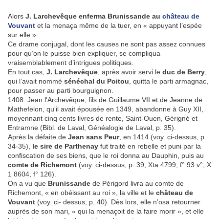
Alors
J. Larchevêque enferma Brunissande au
château de
Vouvant
et la menaça même de la tuer, en « appuyant l’espée
sur elle ».
Ce drame conjugal, dont les causes ne sont pas assez connues
pour qu’on le puisse bien expliquer, se compliqua
vraisemblablement d’intrigues politiques.
En tout cas,
J. Larchevêque
, après avoir servi le
duc de Berry
,
qui l’avait nommé
sénéchal du Poitou
, quitta le parti armagnac,
pour passer au parti bourguignon.
1408. Jean l'Archevêque, fils de Guillaume VII et de Jeanne de
Mathefelon, qu'il avait épousée en 1349, abandonne à Guy XII,
moyennant cinq cents livres de rente, Saint-Ouen, Gérigné et
Entramne (Bibl. de Laval, Généalogie de Laval, p. 35).
Après la défaite de
Jean sans Peur
, en 1414 (voy. ci-dessus, p.
34-35),
le sire de Parthenay
fut traité en rebelle et puni par la
confiscation de ses biens, que le roi donna au Dauphin, puis au
comte de Richemont
(voy. ci-dessus, p. 39; Xta 4799, f° 93 v°; X
1 8604, f° 126).
On a vu que
Brunissande
de Périgord livra au comte de
Richemont, « en obéissant au roi », la ville et le
château de
Vouvant
(voy. ci- dessus, p. 40). Dès lors, elle n’osa retourner
auprès de son mari, « qui la menaçoit de la faire morir », et elle