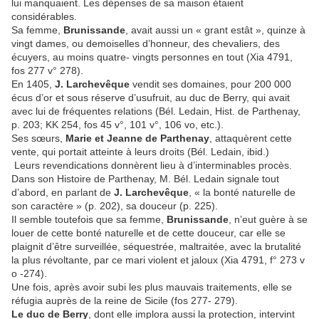
lui manquaient. Les dépenses de sa maison étaient
considérables.
Sa femme,
Brunissande
, avait aussi un « grant estât », quinze à
vingt dames, ou demoiselles d’honneur, des chevaliers, des
écuyers, au moins quatre- vingts personnes en tout (Xia 4791,
fos 277 v° 278).
En 1405,
J. Larchevêque
vendit ses domaines, pour 200 000
écus d’or et sous réserve d’usufruit, au duc de Berry, qui avait
avec lui de fréquentes relations (Bél. Ledain, Hist. de Parthenay,
p. 203; KK 254, fos 45 v°, 101 v°, 106 vo, etc.).
Ses sœurs,
Marie et Jeanne de Parthenay
, attaquèrent cette
vente, qui portait atteinte à leurs droits (Bél. Ledain, ibid.)
Leurs revendications donnèrent lieu à d’interminables procès.
Dans son Histoire de Parthenay, M. Bél. Ledain signale tout
d’abord, en parlant de
J. Larchevêque
, « la bonté naturelle de
son caractère » (p. 202), sa douceur (p. 225).
Il semble toutefois que sa femme,
Brunissande
, n’eut guère à se
louer de cette bonté naturelle et de cette douceur, car elle se
plaignit d’être surveillée, séquestrée, maltraitée, avec la brutalité
la plus révoltante, par ce mari violent et jaloux (Xia 4791, f° 273 v
o -274).
Une fois, après avoir subi les plus mauvais traitements, elle se
réfugia auprès de la reine de Sicile (fos 277- 279).
Le duc de Berry
, dont elle implora aussi la protection, intervint