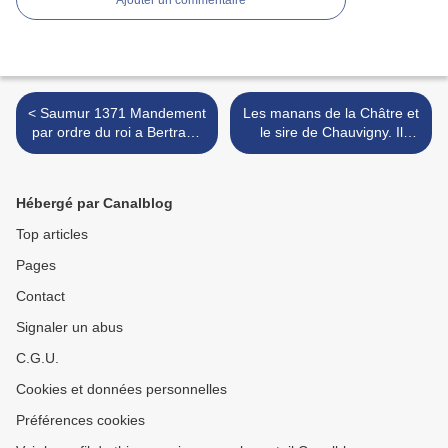
Ajouter un commentaire
< Saumur 1371 Mandement
Les manans de la Châtre et
par ordre du roi a Bertrand
le sire de Chauvigny. Il
Duguesclin et Olivier de
existe dans les archives
Clisson d’aller secourir la
municipales de La Châtre
forteresse de Moncontour
un monument assez
Hébergé par Canalblog
curieux >
Top articles
Pages
Contact
Signaler un abus
C.G.U.
Cookies et données personnelles
Préférences cookies