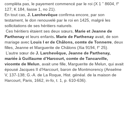
compléta pas, le payement commencé par le roi (X 1 ” 8604, f°
127; K 184, liasse 1, no 21).
En tout cas,
J. Larchevêque
confirma encore, par son
testament, le don renouvelé par le roi en 1425, malgré les
sollicitations de ses héritiers naturels.
Ces héritiers étaient ses deux sœurs,
Marie et Jeanne de
Parthenay
et leurs enfants
. Marie de Parthenay
avait, de son
mariage avec
Louis I er de Châlons, comte de Tonnerre
, deux
filles, Jeanne et Marguerite de Châlons (Xia 9194, f° 25).
L’autre sœur de
J. Larchevêque, Jeanne de Parthenay,
mariée à Guillaume d’Harcourt, comte de Tancarville,
vicomte de Melun
, avait une fille, Marguerite de Melun, qui avait
épousé Jacques II d’Harcourt, baron de Montmorency (Anselme
V, 137-138; G.-A. de La Roque, Hist. généal. de la maison de
Harcourt, Paris, 1662, in-fo, t. 1, p. 610-636).