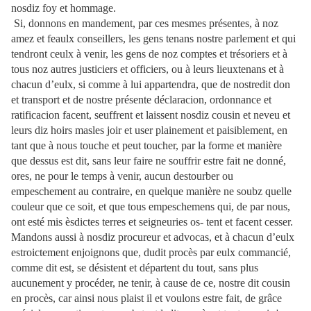
nosdiz foy et hommage.
Si, donnons en mandement, par ces mesmes présentes, à noz
amez et feaulx conseillers, les gens tenans nostre parlement et qui
tendront ceulx à venir, les gens de noz comptes et trésoriers et à
tous noz autres justiciers et officiers, ou à leurs lieuxtenans et à
chacun d’eulx, si comme à lui appartendra, que de nostredit don
et transport et de nostre présente déclaracion, ordonnance et
ratificacion facent, seuffrent et laissent nosdiz cousin et neveu et
leurs diz hoirs masles joir et user plainement et paisiblement, en
tant que à nous touche et peut toucher, par la forme et manière
que dessus est dit, sans leur faire ne souffrir estre fait ne donné,
ores, ne pour le temps à venir, aucun destourber ou
empeschement au contraire, en quelque manière ne soubz quelle
couleur que ce soit, et que tous empeschemens qui, de par nous,
ont esté mis èsdictes terres et seigneuries os- tent et facent cesser.
Mandons aussi à nosdiz procureur et advocas, et à chacun d’eulx
estroictement enjoignons que, dudit procès par eulx commancié,
comme dit est, se désistent et départent du tout, sans plus
aucunement y procéder, ne tenir, à cause de ce, nostre dit cousin
en procès, car ainsi nous plaist il et voulons estre fait, de grâce