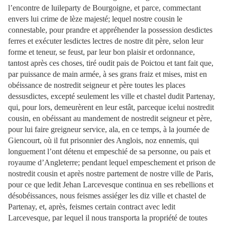
l’encontre de luileparty de Bourgoigne, et parce, commectant
envers lui crime de lèze majesté; lequel nostre cousin le
connestable, pour prandre et appréhender la possession desdictes
ferres et exécuter lesdictes lectres de nostre dit père, selon leur
forme et teneur, se feust, par leur bon plaisir et ordonnance,
tantost après ces choses, tiré oudit pais de Poictou et tant fait que,
par puissance de main armée, à ses grans fraiz et mises, mist en
obéissance de nostredit seigneur et père toutes les places
dessusdictes, excepté seulement les ville et chastel dudit Partenay,
qui, pour lors, demeurèrent en leur estât, parceque icelui nostredit
cousin, en obéissant au mandement de nostredit seigneur et père,
pour lui faire greigneur service, ala, en ce temps, à la journée de
Giencourt, où il fut prisonnier des Anglois, noz ennemis, qui
longuement l’ont détenu et empeschié de sa personne, ou pais et
royaume d’Angleterre; pendant lequel empeschement et prison de
nostredit cousin et après nostre partement de nostre ville de Paris,
pour ce que ledit Jehan Larcevesque continua en ses rebellions et
désobéissances, nous feismes assiéger les diz ville et chastel de
Partenay, et, après, feismes certain contract avec ledit
Larcevesque, par lequel il nous transporta la propriété de toutes