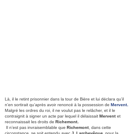
Là, il le retint prisonnier dans la tour de Bière et lui déclara qu’il
n’en sortirait qu’après avoir renoncé à la possession de
Mervent.
Malgré les ordres du roi, il ne voulut pas le relâcher, et il le
contraignit à signer un acte par lequel il délaissait
Mervent
et
reconnaissait les droits de
Richemont.
Il n’est pas invraisemblable que
Richemont
, dans cette
circonstance, se soit entendu avec
J. Larchevêque,
pour la