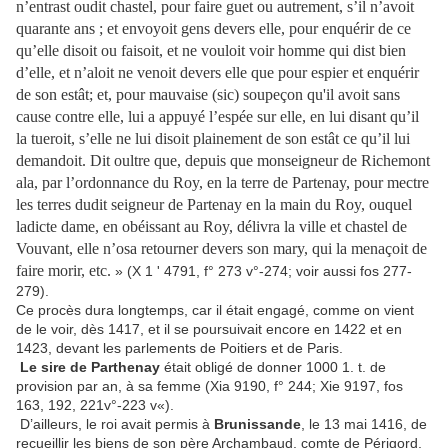
n’entrast oudit chastel, pour faire guet ou autrement, s’il n’avoit
quarante ans ; et envoyoit gens devers elle, pour enquérir de ce
qu’elle disoit ou faisoit, et ne vouloit voir homme qui dist bien
d’elle, et n’aloit ne venoit devers elle que pour espier et enquérir
de son estât; et, pour mauvaise (sic) soupeçon qu'il avoit sans
cause contre elle, lui a appuyé l’espée sur elle, en lui disant qu’il
la tueroit, s’elle ne lui disoit plainement de son estât ce qu’il lui
demandoit. Dit oultre que, depuis que monseigneur de Richemont
ala, par l’ordonnance du Roy, en la terre de Partenay, pour mectre
les terres dudit seigneur de Partenay en la main du Roy, ouquel
ladicte dame, en obéissant au Roy, délivra la ville et chastel de
Vouvant, elle n’osa retourner devers son mary, qui la menaçoit de
faire morir, etc.
» (X 1 ' 4791, f° 273 v°-274; voir aussi fos 277-
279).
Ce procès dura longtemps, car il était engagé, comme on vient
de le voir, dès 1417, et il se poursuivait encore en 1422 et en
1423, devant les parlements de Poitiers et de Paris.
Le sire de Parthenay
était obligé de donner 1000 1. t. de
provision par an, à sa femme (Xia 9190, f° 244; Xie 9197, fos
163, 192, 221v°-223 v«).
D’ailleurs, le roi avait permis à
Brunissande
, le 13 mai 1416, de
recueillir les biens de son père Archambaud, comte de Périgord,