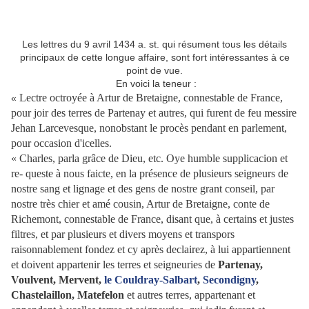
Les lettres du 9 avril 1434 a. st. qui résument tous les détails
principaux de cette longue affaire, sont fort intéressantes à ce
point de vue.
En voici la teneur :
Lectre octroyée à Artur de Bretaigne, connestable de France,
«
pour joir des terres de Partenay et autres, qui furent de feu messire
Jehan Larcevesque, nonobstant le procès pendant en parlement,
pour occasion d'icelles.
« Charles, parla grâce de Dieu, etc. Oye humble supplicacion et
re- queste à nous faicte, en la présence de plusieurs seigneurs de
nostre sang et lignage et des gens de nostre grant conseil, par
nostre très chier et amé cousin, Artur de Bretaigne, conte de
Richemont, connestable de France, disant que, à certains et justes
filtres, et par plusieurs et divers moyens et transpors
raisonnablement fondez et cy après declairez, à lui appartiennent
et doivent appartenir les terres et seigneuries de
Partenay,
Voulvent, Mervent,
le Couldray-Salbart
,
Secondigny
,
Chastelaillon, Matefelon
et autres terres, appartenant et