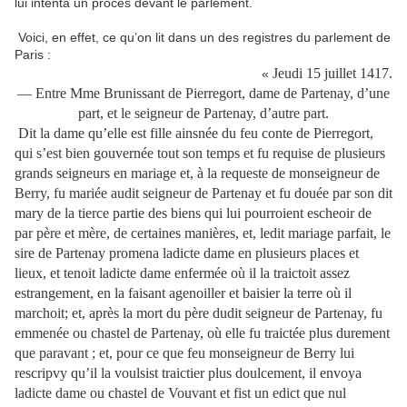
lui intenta un procès devant le parlement.
Voici, en effet, ce qu’on lit dans un des registres du parlement de
Paris :
Jeudi 15 juillet 1417.
«
— Entre Mme Brunissant de Pierregort, dame de Partenay, d’une
part, et le seigneur de Partenay, d’autre part.
Dit la dame qu’elle est fille ainsnée du feu conte de Pierregort,
qui s’est bien gouvernée tout son temps et fu requise de plusieurs
grands seigneurs en mariage et, à la requeste de monseigneur de
Berry, fu mariée audit seigneur de Partenay et fu douée par son dit
mary de la tierce partie des biens qui lui pourroient escheoir de
par père et mère, de certaines manières, et, ledit mariage parfait, le
sire de Partenay promena ladicte dame en plusieurs places et
lieux, et tenoit ladicte dame enfermée où il la traictoit assez
estrangement, en la faisant agenoiller et baisier la terre où il
marchoit; et, après la mort du père dudit seigneur de Partenay, fu
emmenée ou chastel de Partenay, où elle fu traictée plus durement
que paravant ; et, pour ce que feu monseigneur de Berry lui
rescripvy qu’il la voulsist traictier plus doulcement, il envoya
ladicte dame ou chastel de Vouvant et fist un edict que nul