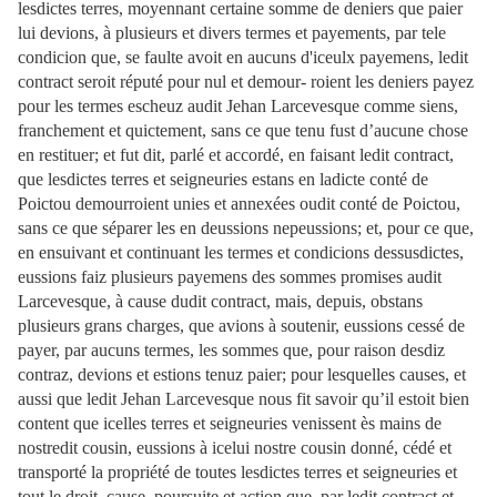
lesdictes terres, moyennant certaine somme de deniers que paier
lui devions, à plusieurs et divers termes et payements, par tele
condicion que, se faulte avoit en aucuns d'iceulx payemens, ledit
contract seroit réputé pour nul et demour- roient les deniers payez
pour les termes escheuz audit Jehan Larcevesque comme siens,
franchement et quictement, sans ce que tenu fust d’aucune chose
en restituer; et fut dit, parlé et accordé, en faisant ledit contract,
que lesdictes terres et seigneuries estans en ladicte conté de
Poictou demourroient unies et annexées oudit conté de Poictou,
sans ce que séparer les en deussions nepeussions; et, pour ce que,
en ensuivant et continuant les termes et condicions dessusdictes,
eussions faiz plusieurs payemens des sommes promises audit
Larcevesque, à cause dudit contract, mais, depuis, obstans
plusieurs grans charges, que avions à soutenir, eussions cessé de
payer, par aucuns termes, les sommes que, pour raison desdiz
contraz, devions et estions tenuz paier; pour lesquelles causes, et
aussi que ledit Jehan Larcevesque nous fit savoir qu’il estoit bien
content que icelles terres et seigneuries venissent ès mains de
nostredit cousin, eussions à icelui nostre cousin donné, cédé et
transporté la propriété de toutes lesdictes terres et seigneuries et
tout le droit, cause, poursuite et action que, par ledit contract et