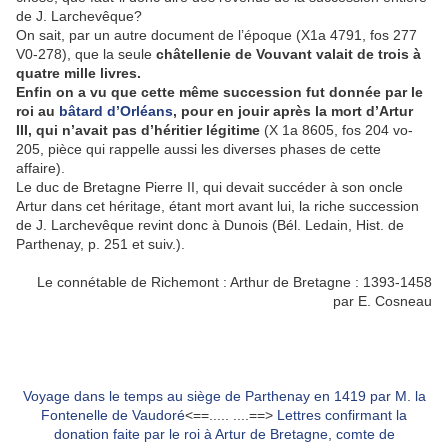
de J. Larchevêque?
On sait, par un autre document de l’époque (X1a 4791, fos 277
V0-278), que la seule
châtellenie de Vouvant valait de trois à
quatre mille livres.
Enfin on a vu que cette même succession fut donnée par le
roi au
bâtard d’Orléans
, pour en jouir après la mort d’Artur
III, qui n’avait pas d’héritier légitime
(X 1a 8605, fos 204 vo-
205, pièce qui rappelle aussi les diverses phases de cette
affaire).
Le duc de Bretagne Pierre II, qui devait succéder à son oncle
Artur dans cet héritage, étant mort avant lui, la riche succession
de J. Larchevêque revint donc à Dunois (Bél. Ledain, Hist. de
Parthenay, p. 251 et suiv.).
Le connétable de Richemont : Arthur de Bretagne : 1393-1458
par E. Cosneau
Voyage dans le temps au siège de Parthenay en 1419 par M. la
Fontenelle de Vaudoré
<==..... ....==>
Lettres confirmant la
donation faite par le roi à Artur de Bretagne, comte de