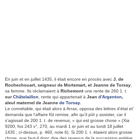
En juin et en juillet 1435, il était encore en procès avec
J. de
Rochechouart, seigneur de Mortemart, et Jeanne de Torsay
,
sa femme. Ils réclamaient à
Richemont
une rente de 260 1. t.
sur
Châtelaillon
,
rente qui appartenait à
Jean
d'Argenton
,
aïeul maternel de Jeanne
de Torsay.
Le connétable, qui était alors à Arras, opposa des lettres d’état et’
demanda que l’affaire fût remise, afin qu’il pût y assister, car il
s’agissait de 200 1. t. de revenus, « qui est grosse chose » (Xia
9200, fos 243 v°, 270, au mardi 1 er juin et au lundi 18 juillet
1435 ; ci-dessus, p. 460, note 6). Si 200 1. t. étaient alors grosse
chose, que faut-il donc dire des revenus de la succession entière