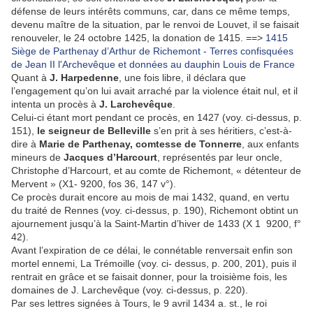
défense de leurs intérêts communs, car, dans ce même temps,
devenu maître de la situation, par le renvoi de Louvet, il se faisait
renouveler, le 24 octobre 1425, la donation de 1415. ==>
1415
Siège de Parthenay d’Arthur de Richemont - Terres confisquées
de Jean II l'Archevêque et données au dauphin Louis de France
Quant à
J. Harpedenne
, une fois libre, il déclara que
l’engagement qu’on lui avait arraché par la violence était nul, et il
intenta un procès à
J. Larchevêque
.
Celui-ci étant mort pendant ce procès, en 1427 (voy. ci-dessus, p.
151),
le seigneur de Belleville
s’en prit à ses héritiers, c’est-à-
dire à
Marie de Parthenay, comtesse de Tonnerre
, aux enfants
mineurs de
Jacques d’Harcourt
, représentés par leur oncle,
Christophe d’Harcourt, et au comte de Richemont, « détenteur de
Mervent » (X1- 9200, fos 36, 147 v°).
Ce procès durait encore au mois de mai 1432, quand, en vertu
du traité de Rennes (voy. ci-dessus, p. 190), Richemont obtint un
ajournement jusqu’à la Saint-Martin d’hiver de 1433 (X 1 9200, f°
42).
Avant l’expiration de ce délai, le connétable renversait enfin son
mortel ennemi, La Trémoille (voy. ci- dessus, p. 200, 201), puis il
rentrait en grâce et se faisait donner, pour la troisième fois, les
domaines de J. Larchevêque (voy. ci-dessus, p. 220).
Par ses lettres signées à Tours, le 9 avril 1434 a. st., le roi