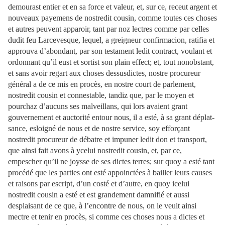
demourast entier et en sa force et valeur, et, sur ce, receut argent et
nouveaux payemens de nostredit cousin, comme toutes ces choses
et autres peuvent apparoir, tant par noz lectres comme par celles
dudit feu Larcevesque, lequel, a greigneur confirmacion, ratifia et
approuva d’abondant, par son testament ledit contract, voulant et
ordonnant qu’il eust et sortist son plain effect; et, tout nonobstant,
et sans avoir regart aux choses dessusdictes, nostre procureur
général a de ce mis en procès, en nostre court de parlement,
nostredit cousin et connestable, tandiz que, par le moyen et
pourchaz d’aucuns ses malveillans, qui lors avaient grant
gouvernement et auctorité entour nous, il a esté, à sa grant déplat-
sance, esloigné de nous et de nostre service, soy efforçant
nostredit procureur de débatre et impuner ledit don et transport,
que ainsi fait avons à ycelui nostredit cousin, et, par ce,
empescher qu’il ne joysse de ses dictes terres; sur quoy a esté tant
procédé que les parties ont esté appoinctées à bailler leurs causes
et raisons par escript, d’un costé et d’autre, en quoy icelui
nostredit cousin a esté et est grandement damnifié et aussi
desplaisant de ce que, à l’encontre de nous, on le veult ainsi
mectre et tenir en procès, si comme ces choses nous a dictes et