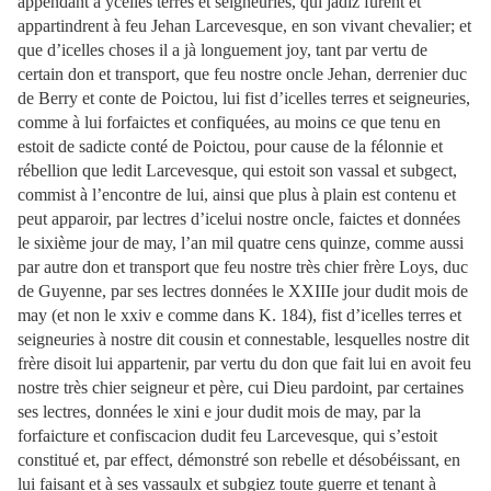
appendant à ycelles terres et seigneuries, qui jadiz furent et
appartindrent à feu Jehan Larcevesque, en son vivant chevalier; et
que d’icelles choses il a jà longuement joy, tant par vertu de
certain don et transport, que feu nostre oncle Jehan, derrenier duc
de Berry et conte de Poictou, lui fist d’icelles terres et seigneuries,
comme à lui forfaictes et confiquées, au moins ce que tenu en
estoit de sadicte conté de Poictou, pour cause de la félonnie et
rébellion que ledit Larcevesque, qui estoit son vassal et subgect,
commist à l’encontre de lui, ainsi que plus à plain est contenu et
peut apparoir, par lectres d’icelui nostre oncle, faictes et données
le sixième jour de may, l’an mil quatre cens quinze, comme aussi
par autre don et transport que feu nostre très chier frère Loys, duc
de Guyenne, par ses lectres données le XXIIIe jour dudit mois de
may (et non le xxiv e comme dans K. 184), fist d’icelles terres et
seigneuries à nostre dit cousin et connestable, lesquelles nostre dit
frère disoit lui appartenir, par vertu du don que fait lui en avoit feu
nostre très chier seigneur et père, cui Dieu pardoint, par certaines
ses lectres, données le xini e jour dudit mois de may, par la
forfaicture et confiscacion dudit feu Larcevesque, qui s’estoit
constitué et, par effect, démonstré son rebelle et désobéissant, en
lui faisant et à ses vassaulx et subgiez toute guerre et tenant à