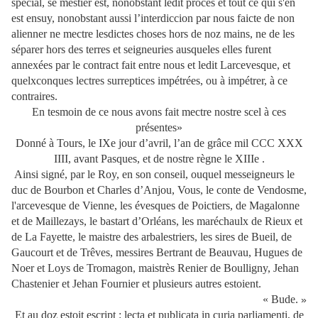
spécial, se mestier est, nonobstant ledit procès et tout ce qui s'en
est ensuy, nonobstant aussi l’interdiccion par nous faicte de non
alienner ne mectre lesdictes choses hors de noz mains, ne de les
séparer hors des terres et seigneuries ausqueles elles furent
annexées par le contract fait entre nous et ledit Larcevesque, et
quelxconques lectres surreptices impétrées, ou à impétrer, à ce
contraires.
En tesmoin de ce nous avons fait mectre nostre scel à ces
présentes»
Donné à Tours, le IXe jour d’avril, l’an de grâce mil CCC XXX
IIII, avant Pasques, et de nostre règne le XIIIe .
Ainsi signé, par le Roy, en son conseil, ouquel messeigneurs le
duc de Bourbon et Charles d’Anjou, Vous, le conte de Vendosme,
l'arcevesque de Vienne, les évesques de Poictiers, de Magalonne
et de Maillezays, le bastart d’Orléans, les maréchaulx de Rieux et
de La Fayette, le maistre des arbalestriers, les sires de Bueil, de
Gaucourt et de Trêves, messires Bertrant de Beauvau, Hugues de
Noer et Loys de Tromagon, maistrès Renier de Boulligny, Jehan
Chastenier et Jehan Fournier et plusieurs autres estoient.
« Bude.
»
Et au doz estoit escript : lecta et publicata in curia parliamenti, de