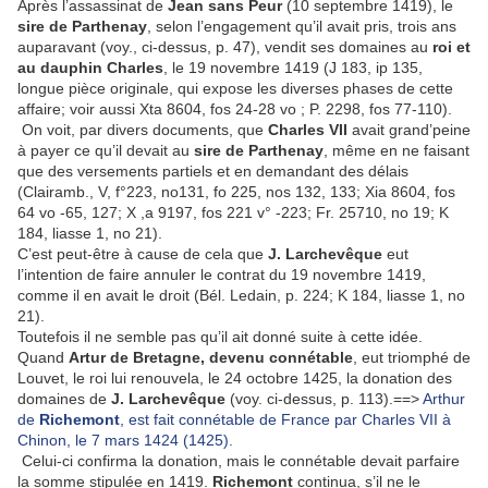
Après l’assassinat de
Jean sans Peur
(10 septembre 1419), le
sire de Parthenay
, selon l’engagement qu’il avait pris, trois ans
auparavant (voy., ci-dessus, p. 47), vendit ses domaines au
roi et
au dauphin Charles
, le 19 novembre 1419 (J 183, ip 135,
longue pièce originale, qui expose les diverses phases de cette
affaire; voir aussi Xta 8604, fos 24-28 vo ; P. 2298, fos 77-110).
On voit, par divers documents, que
Charles VII
avait grand’peine
à payer ce qu’il devait au
sire de Parthenay
, même en ne faisant
que des versements partiels et en demandant des délais
(Clairamb., V, f°223, no131, fo 225, nos 132, 133; Xia 8604, fos
64 vo -65, 127; X ,a 9197, fos 221 v° -223; Fr. 25710, no 19; K
184, liasse 1, no 21).
C’est peut-être à cause de cela que
J. Larchevêque
eut
l’intention de faire annuler le contrat du 19 novembre 1419,
comme il en avait le droit (Bél. Ledain, p. 224; K 184, liasse 1, no
21).
Toutefois il ne semble pas qu’il ait donné suite à cette idée.
Quand
Artur de Bretagne, devenu connétable
, eut triomphé de
Louvet, le roi lui renouvela, le 24 octobre 1425, la donation des
domaines de
J. Larchevêque
(voy. ci-dessus, p. 113).==>
Arthur
de
Richemont
, est fait connétable de France par Charles VII à
Chinon, le 7 mars 1424 (1425).
Celui-ci confirma la donation, mais le connétable devait parfaire
la somme stipulée en 1419.
Richemont
continua, s’il ne le