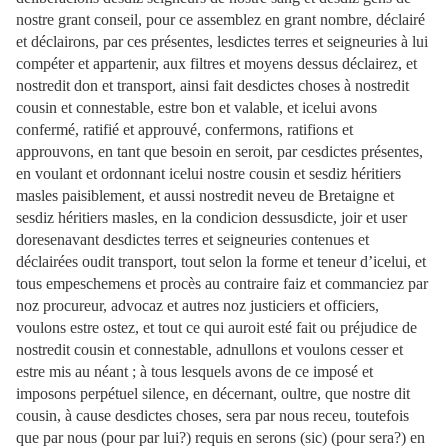
nostre grant conseil, pour ce assemblez en grant nombre, déclairé
et déclairons, par ces présentes, lesdictes terres et seigneuries à lui
compéter et appartenir, aux filtres et moyens dessus déclairez, et
nostredit don et transport, ainsi fait desdictes choses à nostredit
cousin et connestable, estre bon et valable, et icelui avons
confermé, ratifié et approuvé, confermons, ratifions et
approuvons, en tant que besoin en seroit, par cesdictes présentes,
en voulant et ordonnant icelui nostre cousin et sesdiz héritiers
masles paisiblement, et aussi nostredit neveu de Bretaigne et
sesdiz héritiers masles, en la condicion dessusdicte, joir et user
doresenavant desdictes terres et seigneuries contenues et
déclairées oudit transport, tout selon la forme et teneur d’icelui, et
tous empeschemens et procès au contraire faiz et commanciez par
noz procureur, advocaz et autres noz justiciers et officiers,
voulons estre ostez, et tout ce qui auroit esté fait ou préjudice de
nostredit cousin et connestable, adnullons et voulons cesser et
estre mis au néant ; à tous lesquels avons de ce imposé et
imposons perpétuel silence, en décernant, oultre, que nostre dit
cousin, à cause desdictes choses, sera par nous receu, toutefois
que par nous (pour par lui?) requis en serons (sic) (pour sera?) en