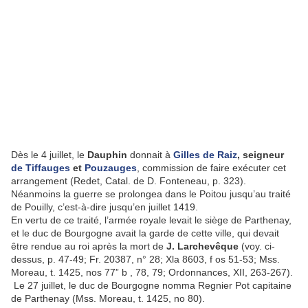
Dès le 4 juillet, le
Dauphin
donnait à
Gilles de Raiz
, seigneur
de Tiffauges
et
Pouzauges
, commission de faire exécuter cet
arrangement (Redet, Catal. de D. Fonteneau, p. 323).
Néanmoins la guerre se prolongea dans le Poitou jusqu’au traité
de Pouilly, c’est-à-dire jusqu’en juillet 1419.
En vertu de ce traité, l’armée royale levait le siège de Parthenay,
et le duc de Bourgogne avait la garde de cette ville, qui devait
être rendue au roi après la mort de
J. Larchevêque
(voy. ci-
dessus, p. 47-49; Fr. 20387, n° 28; Xla 8603, f os 51-53; Mss.
Moreau, t. 1425, nos 77” b , 78, 79; Ordonnances, XII, 263-267).
Le 27 juillet, le duc de Bourgogne nomma Regnier Pot capitaine
de Parthenay (Mss. Moreau, t. 1425, no 80).