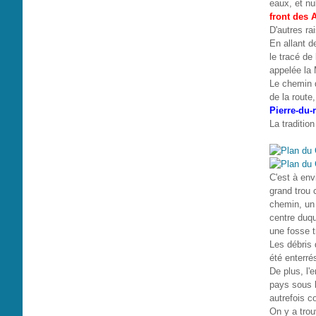
eaux, et nu
front des 
D'autres ra
En allant d
le tracé de
appelée la 
Le chemin q
de la route
Pierre-du-
La traditio
C'est à env
grand trou 
chemin, un 
centre duqu
une fosse t
Les débris 
été enterré
De plus, l'
pays sous 
autrefois c
On y a trou