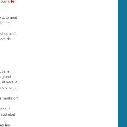
couvrir
le
 exactement
 ferme
e chemin et
 nom de
uve le
u grand
 et vers le
rand chemin,
es morts ont
dans le
 sud était
ès les