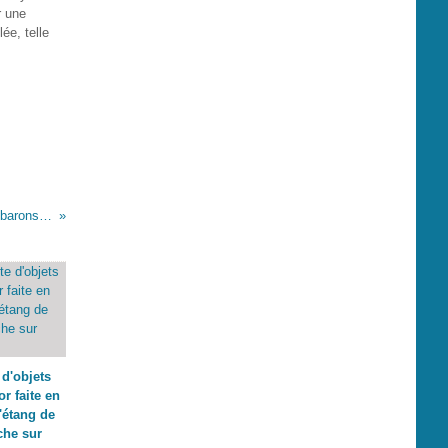
r une
ée, telle
Liste des seigneurs et barons de L'ILE-BOUCHARD - Maison du Temple
d'objets
r faite en
'étang de
he sur