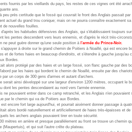
nts fournis par les vieillards du pays, les restes de ces vignes ont été arrach
quante ans.
 à peu près certitude que le fossé qui couvrait le front des Anglais passait par
nt actuel du grand trou conique; mais on ne pourra connaître exactement sa 
nt de nouvelles fouilles.
d'après les habitudes défensives des Anglais, qui s'établissaient toujours su
nt les pentes descendent vers leurs ennemis, et d'après le récit très-circonst
on ne peut guère donner qu'une seule position à
l'armée du Prince-Noir.
 s'appuyer à droite sur le grand chemin de Poitiers à Noaillé, qui est encore b
es et de fortes haies en beaucoup d'endroits, et s'étendre à gauche jusqu'au
aux Bordes.
tait alors protégé par des haies et un large fossé, son flanc gauche par des bo
 d'abord par les haies qui bordent le chemin de Noaillé, ensuite par des chariots
te par un corps de 300 gens d'armes et autant d'archers.
se serait ainsi développé sur une largeur d'environ 1200 mètres, occupant le b
au dont les pentes descendaient au nord vers l'armée ennemie.
s ne pouvaient entrer dans ce camp retranché, et les Anglais n'en pouvaient s
e par le chemin qui va de Poitiers aux Bordes.
st encore fort large aujourd'hui, et pourrait aisément donner passage à quatr
l était alors bordé naturellement et artificiellement de haies très-épaisses et de
squels les archers anglais pouvaient tirer en toute sécurité.
00 mètres en arrière et presque parallèlement au front se trouve un chemin qu
e (Maupertuis), et qui suit l'autre crête du plateau.