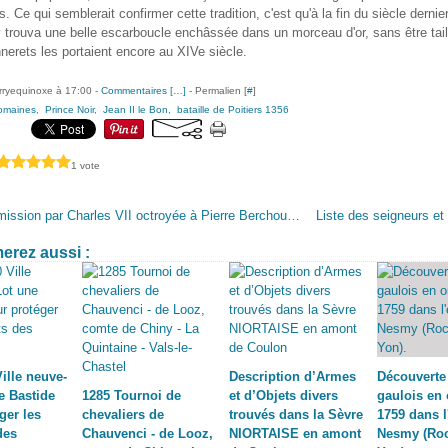
s. Ce qui semblerait confirmer cette tradition, c'est qu'à la fin du siècle dernie
trouva une belle escarboucle enchâssée dans un morceau d'or, sans être taill
nerets les portaient encore au XIVe siècle.
erryequinoxe à 17:00 -
Commentaires [
…
]
- Permalien [
#
]
omaines
,
Prince Noir
,
Jean II le Bon
,
bataille de Poitiers 1356
1 vote
1458 Rémission par Charles VII octroyée à Pierre Berchou, de la Rochénard, coupable du meurtre d'un nommé Pierre Gazeau d’Usseau
erez aussi :
Ville neuve-
Description d’Armes
Découverte 
e Bastide
1285 Tournoi de
et d’Objets divers
gaulois en o
ger les
chevaliers de
trouvés dans la Sèvre
1759 dans l
des
Chauvenci - de Looz,
NIORTAISE en amont
Nesmy (Roc