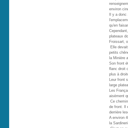
renseigneme
environ cin
Il y a donc
l'emplaceme
qu'en faisa
Cependant, 
plateaux do
Froissart, 
Elle devait
petits chên
la Minière 
Son front é
flanc droit
plus à droi
Leur front 
large plate
Les Françai
aisément qu
Ce chemin e
de front. I
derrière le
A environ 4
la Sardineri