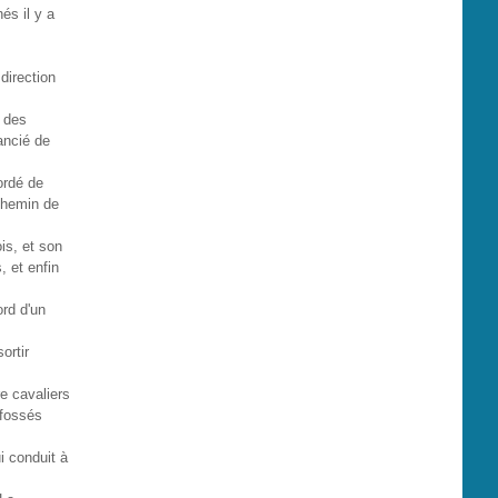
és il y a
direction
r des
ancié de
ordé de
 chemin de
is, et son
, et enfin
ord d'un
ortir
e cavaliers
 fossés
i conduit à