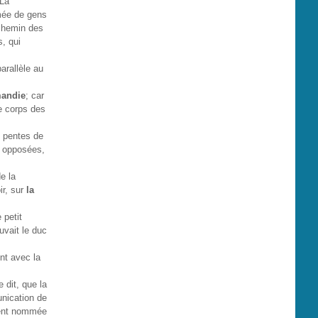
 La
rmée de gens
 chemin des
s, qui
arallèle au
mandie
; car
le corps des
s pentes de
s opposées,
e la
ir, sur
la
 petit
uvait le duc
nt avec la
 dit, que la
unication de
ement nommée