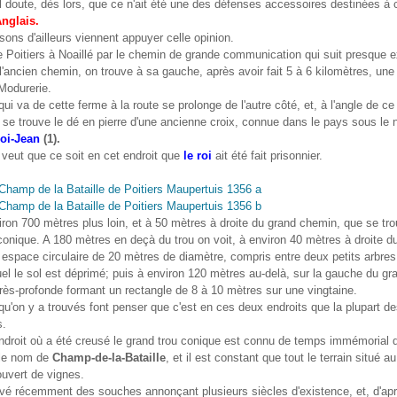
l doute, dès lors, que ce n'ait été une des défenses accessoires destinées à 
Anglais.
isons d'ailleurs viennent appuyer celle opinion.
e Poitiers à Noaillé par le chemin de grande communication qui suit presque
 l'ancien chemin, on trouve à sa gauche, après avoir fait 5 à 6 kilomètres, une
Modurerie.
ui va de cette ferme à la route se prolonge de l'autre côté, et, à l'angle de c
, se trouve le dé en pierre d'une ancienne croix, connue dans le pays sous le
roi-Jean
(1).
n veut que ce soit en cet endroit que
le roi
ait été fait prisonnier.
iron 700 mètres plus loin, et à 50 mètres à droite du grand chemin, que se tro
conique. A 180 mètres en deçà du trou on voit, à environ 40 mètres à droite d
espace circulaire de 20 mètres de diamètre, compris entre deux petits arbres,
el le sol est déprimé; puis à environ 120 mètres au-delà, sur la gauche du g
rès-profonde formant un rectangle de 8 à 10 mètres sur une vingtaine.
qu'on y a trouvés font penser que c'est en ces deux endroits que la plupart d
s.
endroit où a été creusé le grand trou conique est connu de temps immémorial 
le nom de
Champ-de-la-Bataille
, et il est constant que tout le terrain situé au
ouvert de vignes.
vé récemment des souches annonçant plusieurs siècles d'existence, et, d'apr