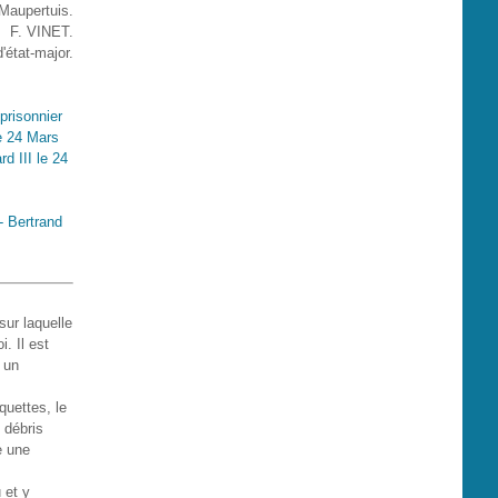
Maupertuis.
F. VINET.
'état-major.
prisonnier
le 24 Mars
d III le 24
- Bertrand
sur laquelle
. Il est
t un
quettes, le
 débris
e une
 et y