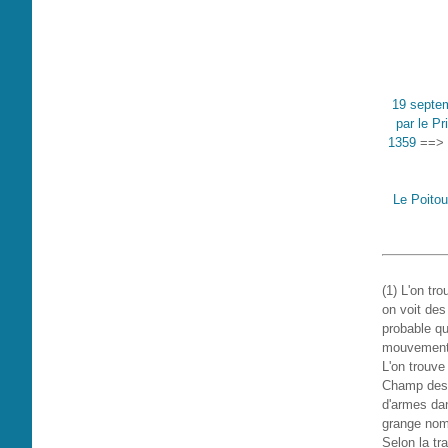
19 septem
par le Pr
1359
==>
Le Poitou
(1) L'on tr
on voit des
probable que
mouvement 
L'on trouve
Champ des 
d'armes dan
grange nomm
Selon la tr