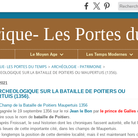
ique- Les Portes 
Le Moyen Âge
Les Temps Modernes
UE- LES PORTES DU TEMPS
>
ARCHÉOLOGIE - PATRIMOINE
>
OLOGIQUE SUR LA BATAILLE DE POITIERS OU MAUPERTUIS (1356).
2021
RCHEOLOGIQUE SUR LA BATAILLE DE POITIERS OU
UIS (1356).
 gagnée le 19 septembre 1356 sur le roi
Jean le Bon
par
le prince de Galles
e
oire sous le nom de
bataille de Poitier
s.
après Froissart, le seul historien dont les chroniques fassent autorité, elle fut 
s lieues de cette importante cité, dans les champs de Maupertuis.
 longtemps la position de cette dernière localité; mais il est maintenant hors 