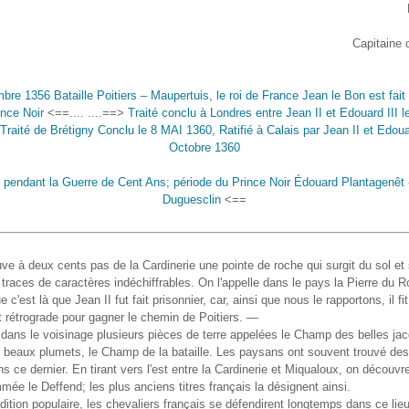
Capitaine d
bre 1356 Bataille Poitiers – Maupertuis, le roi de France Jean le Bon est fait 
ince Noir
<==.... ....==>
Traité conclu à Londres entre Jean II et Edouard III 
Traité de Brétigny Conclu le 8 MAI 1360, Ratifié à Calais par Jean II et Edouar
Octobre 1360
 pendant la Guerre de Cent Ans; période du Prince Noir Édouard Plantagenêt 
Duguesclin
<==
ouve à deux cents pas de la Cardinerie une pointe de roche qui surgit du sol et 
 traces de caractères indéchiffrables. On l'appelle dans le pays la Pierre du Roi
 c'est là que Jean II fut fait prisonnier, car, ainsi que nous le rapportons, il fi
rétrograde pour gagner le chemin de Poitiers. —
 dans le voisinage plusieurs pièces de terre appelées le Champ des belles jac
beaux plumets, le Champ de la bataille. Les paysans ont souvent trouvé des
s ce dernier. En tirant vers l'est entre la Cardinerie et Miqualoux, on découvr
ée le Deffend; les plus anciens titres français la désignent ainsi.
adition populaire, les chevaliers français se défendirent longtemps dans ce lieu