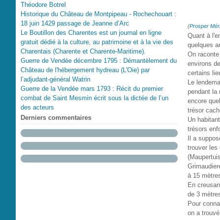
Théodore Botrel
Historique du Château de Montpipeau - Rochechouart :
18 juin 1429 passage de Jeanne d’Arc
(
Prosper Mér
Le Boutillon des Charentes est un journal en ligne
Quant à l'e
gratuit dédié à la culture, au patrimoine et à la vie des
quelques a
Charentais (Charente et Charente-Maritime).
On raconte 
Guerre de Vendée décembre 1795 : Démantèlement du
environs de
Château de l'hébergement hydreau (L'Oie) par
certains lie
l’adjudant-général Watrin
Le lendemai
Guerre de la Vendée mars 1793 : Récit du premier
pendant la 
combat de Saint Mesmin écrit sous la dictée de l’un
encore quel
des acteurs
trésor caché
Derniers commentaires
Un habitant
trésors enfo
Il a suppos
trouver les 
(Maupertuis
Grimaudier
à 15 mètres 
En creusant
de 3 mètre
Pour connaî
on a trouvé