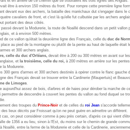
ant et en arrière de ce chemin que se trouvaient les trois lignes des Anglais.
vait être à environ 150 mètres du front. Pour rompre cette première ligne fo
nt devant eux des archers, la bataille des maréchaux dut s'engager dans le
uatre cavaliers de front, et c'est là qu'elle fut culbutée par les archers anglai
bout portant des deux côtés.
 passé devant la Modurerie, la route de Noaillé descend dans un petit vallon p
nglais, et à environ 500 mètres.
nd de ce vallon qu'était la deuxième ligne des Français, celle du
duc de Nor
a place au pied de la montagne ou plutôt de la pente au haut de laquelle était 
armes et 300 archers anglais.
e, celle du duc d'Orléans,
devait être à 200 ou 300 mètres en avant sur le
 anglaise, et
la troisième, celle du roi,
à 200 mètres en arrière sur les pente
e la Modurerie.
s 300 gens d'armes et 300 archers destinés à opérer contre le flanc gauche d
gne des Français devait se trouver entre la Cardinerie (Maupertuis) et Beauvo
ine de Limoges
.
re aujourd'hui assez de bois, d'arbres et de haies pour dérober la marche de ce
ui permettre de descendre à couvert les pentes du vallon au fond duquel se tro
ie.
ement des troupes du
Prince-Noir
et de celles du
roi Jean
s'accorde telleme
 des lieux décrits par Froissart qu'on ne peut guère en admettre un différent.
t cas, on peut considérer comme à peu près certain, d'après ce qui vient d'être
aille de 1356 a eu lieu, sinon à l'Est, du moins sur le chemin de grande comm
 à Noaillè, entre la ferme de la Modurerie et celle de la Cardinerie, ancienn