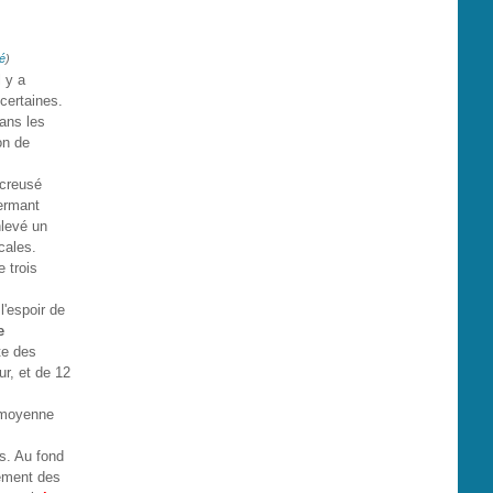
lé
)
 y a
certaines.
ans les
on de
 creusé
fermant
nlevé un
ocales.
 trois
l'espoir de
e
ite des
r, et de 12
r moyenne
es. Au fond
lement des