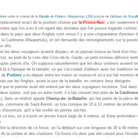
imée
visite le champ de la
Bataille de Poitiers- Maupertuis 1356
proche de
l'abbaye de Nouail
mplacement exact de la position choisie par
le Prince-Noir
,
c'est seulement il
nnées que l'on a eu à cet égard des données que l'on puisse regarder comme 
dans le pays que deux Anglais sont venus il y a une cinquantaine d'années d
 la Cardinerie (Maupertuis), et ont demandé des renseignements sur la positi
ux dits.
n les deux voyageurs avaient disparu, et un paysan trouva au fond d'un trou
nuit, au pied de la croix dite Croix-de-la- Garde, un petit tonneau défoncé ren
ques pièces d'or. On supposa naturellement que les deux visiteurs avaient e
 là à l'époque de la bataille, ce qui s'accordait d'ailleurs avec les traditions l
 de
Poitiers
a eu depuis entre les mains un manuscrit où il est fait mention de
uis par les Anglais, avant le jour de la bataille, en certains lieux désignés.
é que le premier avait été enlevé par les deux voyageurs inconnus. Soit dans 
deux autres, soit par un autre motif, il a fait creuser tout près de
la Cardineri
), dans un endroit appelé
Champ-de- la-Bataille
, qui fait partie de la pièce d
es, commune de Saint-Benoit, un trou conique de 10 à 12 mètres de profondeu
d'ouverture, qu'il a fait revêtir en pierres sèches.
 ce trou, on a trouvé un ancien fossé large de 4 mètres, et d'une profondeu
s.
tre la direction de ce fossé, on l'a déblayé sur une longueur de 30 à 40 mètr
 de la cendre et des charbons. Ce fossé n'a donc pas été creusé pour l'écou