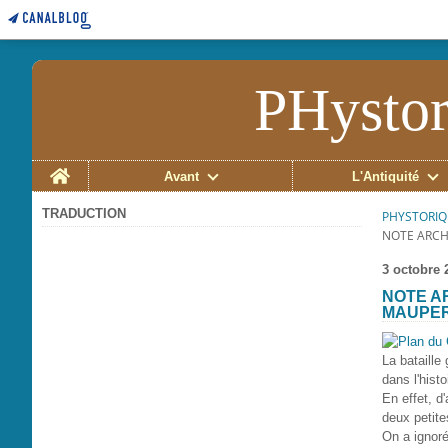
PHystor
Home
Avant
L'Antiquité
TRADUCTION
PHYSTORIQ
NOTE ARCHE
3 octobre 
NOTE A
MAUPERT
La bataille
dans l'hist
En effet, d'
deux petite
On a ignoré