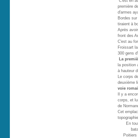
C'est en av
première de
d'armes aya
Bordes sur q
tiraient à 
Après avoir
front des A
C'est au fo
Froissart l
300 gens d'
La premièr
la position
à hauteur d
Le corps de
deuxième li
voie roma
Il y a enco
corps, et l
de Normand
Cet emplac
topographie
En tou
bat
Poitiers