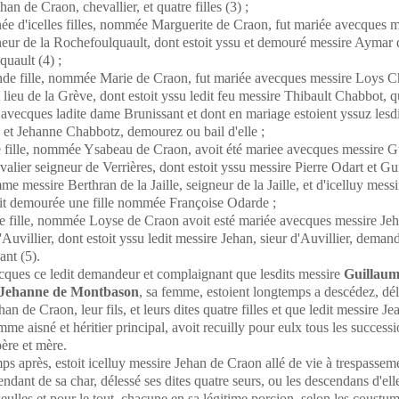
an de Craon, chevallier, et quatre filles (3) ;
née d'icelles filles, nommée Marguerite de Craon, fut mariée avecques m
eur de la Rochefoulquault, dont estoit yssu et demouré messire Aymar 
uault (4) ;
nde fille, nommée Marie de Craon, fut mariée avecques messire Loys C
t lieu de la Grève, dont estoit yssu ledit feu messire Thibault Chabbot, q
 avecques ladite dame Brunissant et dont en mariage estoient yssuz lesd
 et Jehanne Chabbotz, demourez ou bail d'elle ;
ce fille, nommée Ysabeau de Craon, avoit été mariee avecques messire 
valier seigneur de Verrières, dont estoit yssu messire Pierre Odart et Gu
me messire Berthran de la Jaille, seigneur de la Jaille, et d'icelluy messi
it demourée une fille nommée Françoise Odarde ;
te fille, nommée Loyse de Craon avoit esté mariée avecques messire Jeh
'Auvillier, dont estoit yssu ledit messire Jehan, sieur d'Auvillier, deman
nt (5).
cques ce ledit demandeur et complaignant que lesdits messire
Guillaum
 Jehanne de Montbason
, sa femme, estoient longtemps a descédez, dél
an de Craon, leur fils, et leurs dites quatre filles et que ledit messire Je
me aisné et héritier principal, avoit recuilly pour eulx tous les success
père et mère.
ps après, estoit icelluy messire Jehan de Craon allé de vie à trespassem
endant de sa char, délessé ses dites quatre seurs, ou les descendans d'elle
 seulles et pour le tout, chacune en sa légitime porcion, selon les coustu