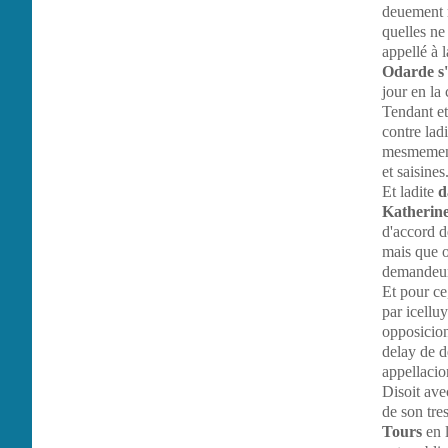
deuement r
quelles ne
appellé à 
Odarde s'
jour en la 
Tendant et
contre lad
mesmement 
et saisines
Et ladite
d
Katherine
d'accord d
mais que o
demandeure
Et pour ce
par icellu
opposicion,
delay de de
appellaci
Disoit ave
de son tre
Tours
en l