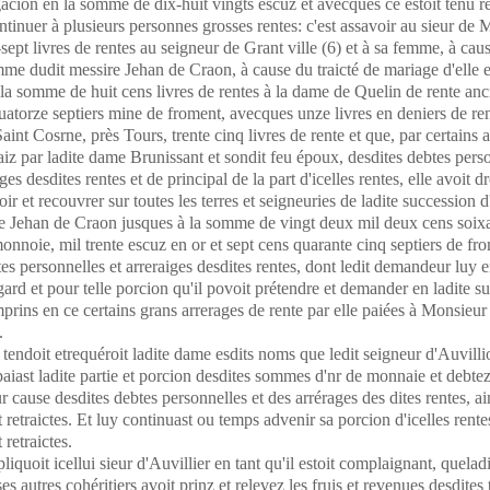
gacion en la somme de dix-huit vingts escuz et avecques ce estoit tenu r
ntinuer à plusieurs personnes grosses rentes: c'est assavoir au sieur de M
sept livres de rentes au seigneur de Grant ville (6) et à sa femme, à caus
me dudit messire Jehan de Craon, à cause du traicté de mariage d'elle et
la somme de huit cens livres de rentes à la dame de Quelin de rente an
uatorze septiers mine de froment, avecques unze livres en deniers de re
Saint Cosrne, près Tours, trente cinq livres de rente et que, par certains 
 faiz par ladite dame Brunissant et sondit feu époux, desdites debtes pers
ges desdites rentes et de principal de la part d'icelles rentes, elle avoit dr
ir et recouvrer sur toutes les terres et seigneuries de ladite succession d
e Jehan de Craon jusques à la somme de vingt deux mil deux cens soixa
monnoie, mil trente escuz en or et sept cens quarante cinq septiers de fr
tes personnelles et arreraiges desdites rentes, dont ledit demandeur luy e
gard et pour telle porcion qu'il povoit prétendre et demander en ladite s
prins en ce certains grans arrerages de rente par elle paiées à Monsieur
.
 tendoit etrequéroit ladite dame esdits noms que ledit seigneur d'Auvilli
 paiast ladite partie et porcion desdites sommes d'nr de monnaie et debtez
r cause desdites debtes personnelles et des arrérages des dites rentes, ai
 retraictes. Et luy continuast ou temps advenir sa porcion d'icelles rentes
 retraictes.
liquoit icellui sieur d'Auvillier en tant qu'il estoit complaignant, quela
s autres cohéritiers avoit prinz et relevez les fruis et revenues desdites t