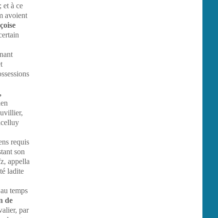
 et à ce
m avoient
çoise
certain
gnant
t
ossessions
,
ien
villier,
icelluy
ens requis
stant son
fz, appella
té ladite
 au temps
n de
alier, par