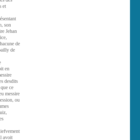
s et
résentant
n, son
ire Jehan
ice,
 chacune de
bailly de
e
it en
essire
es desdits
 que ce
feu messire
cession, ou
tumes
uiz,
es
eliefvement
l avoit