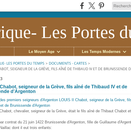
ique- Les Portes 
Le Moyen Âge
Les Temps Modernes
UE- LES PORTES DU TEMPS
>
DOCUMENTS - CARTES
>
HABOT, SEIGNEUR DE LA GRÈVE, FILS AÎNÉ DE THIBAUD IV ET DE BRUNISSENDE
23
 Chabot, seigneur de la Grève, fils aîné de Thibaud IV et de
ende d'Argenton
Chabot, chevalier, seigneur de la Grève, était le fils aîné de Thibaut Chabot e
par contrat du 21 juin 1422 Brunissende d'Argenton, fille de Guillaume d'Argen
aillac dont il eut trois enfants: