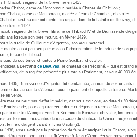
 Chabot, seigneur de la Grève, né en 1423 ;
e Chabot, dame de Moncontour, mariée à Charles de Châtillon ;
Chabot, dame de Montsoreau, mariée à Jean de Chambes, chevalier.
Chabot mourut au combat contre les anglais lors de la bataille de Rouvray, di
 en février 1429.
abot, seigneur de la Grève, fils aîné de Thibaud IV et de Brunissende d'Arge
 six ans lorsque son père mourut, en février 1429.
é sous la tutelle de Guillaume d'Argenton, son aïeul maternel.
e montra aussi peu scrupuleux dans l'administration de la fortune de son pupi
aume, tuteur de Thibaud II.
usieurs de ses terres et rentes à Pierre Goullart, chevalier.
u engagea à
Bertrand
de Beauvau
, le château de Précigné
, « qui est grand 
fortification, dit la requête présentée plus tard au Parlement, et vaut 40.000 éc
mbre 1435, Brunissende d'Argenton fut condamnée, au nom de ses enfants mi
omme due au comte d'Alençon, pour le paiement de laquelle la terre de Mont
ise en vente.
ère mesure n'eut pas d'effet immédiat, car nous trouvons, en date du 30 dé
 Brunissende, pour acquitter cette dette et dégager la terre de Montsoreau,
n par le comte d'Alençon, vendit à Bertrand de Beauvau, chevalier, les terres
ières en Touraine, mouvantes du roi à cause du château de Chinon, moyennan
ois, le marc d'argent valant 7 livres 8 sols (2).
 1438, après avoir pris la précaution de faire émanciper Louis Chabot, alors
ume d'Argenton, son tuteur, lui fit Vendre à Jean d'Oiron, écuyer, moyennant 