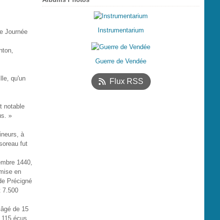
Instrumentarium
te Journée
nton,
Guerre de Vendée
lle, qu'un
Flux RSS
et notable
us. »
neurs, à
soreau fut
cembre 1440,
 mise en
 de Précigné
t 7.500
 âgé de 15
1.115 écus