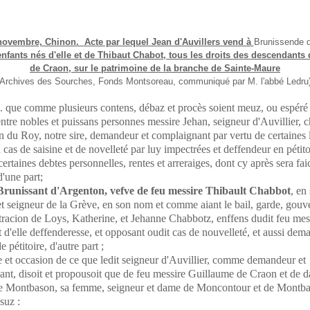
novembre, Chinon. Acte par lequel Jean d'Auvillers vend à
Brunissende d
enfants nés d'elle et de Thibaut Chabot, tous les droits des descendants
de Craon, sur le patrimoine de la branche de Sainte-Maure
(Archives des Sourches, Fonds Montsoreau, communiqué par M. l'abbé Ledru)
 que comme plusieurs contens, débaz et procès soient meuz, ou espéré
ntre nobles et puissans personnes messire Jehan, seigneur d'Auvillier, c
 du Roy, notre sire, demandeur et complaignant par vertu de certaines l
 cas de saisine et de novelleté par luy impectrées et deffendeur en pétito
ertaines debtes personnelles, rentes et arreraiges, dont cy après sera fai
'une part;
runissant d'Argenton, vefve de feu messire Thibault Chabbot
, en
et seigneur de la Grève, en son nom et comme aiant le bail, garde, gou
tracion de Loys, Katherine, et Jehanne Chabbotz, enffens dudit feu mes
t d'elle deffenderesse, et opposant oudit cas de nouvelleté, et aussi dem
e pétitoire, d'autre part ;
 et occasion de ce que ledit seigneur d'Auvillier, comme demandeur et
nt, disoit et propousoit que de feu messire Guillaume de Craon et de 
e Montbason, sa femme, seigneur et dame de Moncontour et de Montb
suz :