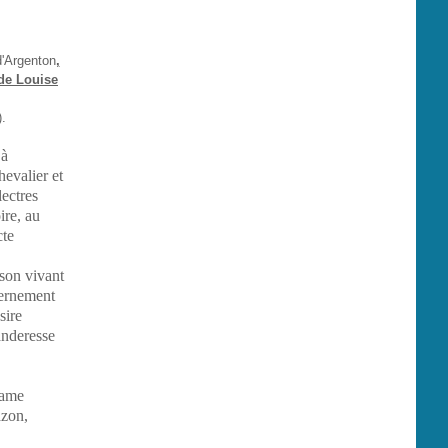
'Argenton
,
 de Louise
.
 à
hevalier et
ectres
ire, au
cte
 son vivant
vernement
sire
anderesse
dame
azon,