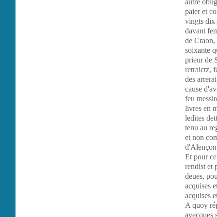
autre obli
paier et co
vingts dix-
davant fem
de Craon, 
soixante q
prieur de 
retraictz,
des arrerai
cause d'avo
feu messir
livres en 
ledites det
tenu au re
et non com
d'Alençon
Et pour ce
rendist et
deues, pou
acquises et
acquises et
A quoy rép
avecques se