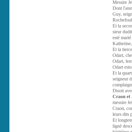
Messire Jeh
Dont l'ais
Guy, seign
Rochefoulq
Et la seco
sieur dudi
esté marié
Katherine,
Et la tier
Odart, che
Odart, fem
Odart esto
Et la quar
seigneur d
complaigna
Disoit ave
Craon et
messire Jeh
Craon, com
leurs dits 
Et longtem
ligné desc
héritières