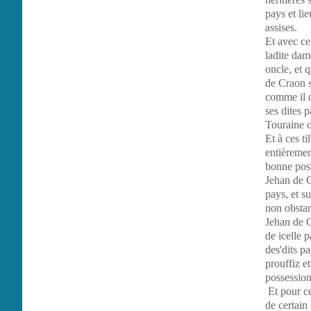
pays et lie
assises.
Et avec ce 
ladite dam
oncle, et 
de Craon s
comme il d
ses dites p
Touraine o
Et à ces t
entièremen
bonne poss
Jehan de C
pays, et s
non obstan
Jehan de C
de icelle 
des'dits pa
prouffiz e
possessions
Et pour ce
de certain