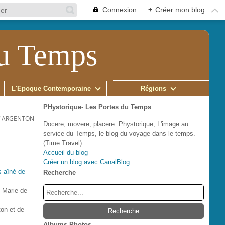
Connexion
+
Créer mon blog
du Temps
L'Époque Contemporaine
Régions
PHystorique- Les Portes du Temps
 D'ARGENTON
Docere, movere, placere. Phystorique, L'image au
service du Temps, le blog du voyage dans le temps.
(Time Travel)
Accueil du blog
Créer un blog avec CanalBlog
Recherche
t Marie de
ton et de
Albums Photos