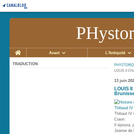
PHystor
Home
Avant
L'Antiquité
TRADUCTION
PHYSTORIQ
LOUIS II C
13 juin 20
LOUIS II
Bruniss
Thibaut IV 
Craon.
Il épousa, 
Jeanne de N