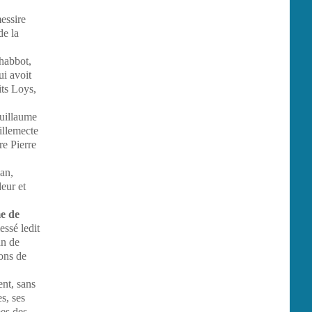
essire
de la
habbot,
ui avoit
its Loys,
Guillaume
illemecte
re Pierre
an,
deur et
e de
essé ledit
an de
ions de
ent, sans
s, ses
mes des