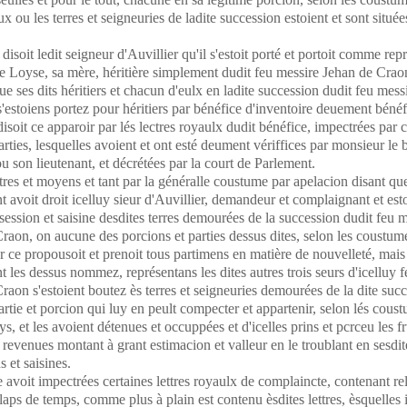
ux ou les terres et seigneuries de ladite succession estoient et sont située
disoit ledit seigneur d'Auvillier qu'il s'estoit porté et portoit comme rep
e Loyse, sa mère, héritière simplement dudit feu messire Jehan de Crao
que ses dits héritiers et chacun d'eulx en ladite succession dudit feu mess
'estoiens portez pour héritiers par bénéfice d'inventoire deuement bénéf
isoit ce apparoir par lés lectres royaulx dudit bénéfice, impectrées par
arties, lesquelles avoient et ont esté deument vériffices par monsieur le 
u son lieutenant, et décrétées par la court de Parlement.
iltres et moyens et tant par la généralle coustume par apelacion disant qu
t avoit droit icelluy sieur d'Auvillier, demandeur et complaignant et esto
ession et saisine desdites terres demourées de la succession dudit feu m
raon, on aucune des porcions et parties dessus dites, selon les coustum
ur ce propousoit et prenoit tous partimens en matière de nouvelleté, mais
t les dessus nommez, représentans les dites autres trois seurs d'icelluy 
raon s'estoient boutez ès terres et seigneuries demourées de la dite suc
partie et porcion qui luy en peult compecter et appartenir, selon lés cous
ys, et les avoient détenues et occuppées et d'icelles prins et pcrceu les fr
t revenues montant à grant estimacion et valleur en le troublant en sesdit
 et saisines.
 avoit impectrées certaines lettres royaulx de complaincte, contenant r
 laps de temps, comme plus à plain est contenu èsdites lettres, èsquelles i