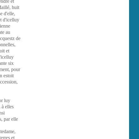
endre et
aillé, huit
e d'elle,
 d'icelluy
cienne
nte au
acquestz de
onnelles,
oit et
'icelluy
nte six
oment, pour
n estoit
uccession,
or luy
 à elles
nsi
, par elle
ditedame,
erres et