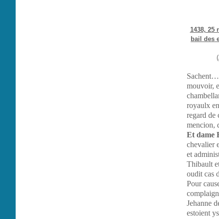
1438, 25 
bail des 
Sachent….
mouvoir, e
chambellan
royaulx en
regard de c
mencion, d
Et dame B
chevalier 
et adminis
Thibault e
oudit cas d
Pour cause
complaigna
Jehanne d
estoient ys