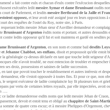
amené a fait contre eulx et chacun d'eulx contre l'exécucion desquelles;
 fussent exécutées ledit
messire Aymar et dame Brunissant
oudits no
la court de Parlement, et lesdits
messire Berthrand de la Jaille et Fran
estoient opposez,
et leur avoit esté assigné jour en leurs opposicions à 
court des requêtes de l'ostel du Roy, notre sire, à Paris.
 requerant ledits messire Jehan sieur d'Auvillier demandeur et complai
ite
Brunissant d'Argenton
èsdits noms et portant. et autres dessusdits e
contre ledits opposeur qu'il fut et soit maintenu et gardé en sesdites p
.
ame Brunissant d'Argenton
, en son nom et comme bail
desdits Loys
 et Jehanne Chabbot, ses enffans
, disoit et propousoit qu'elle estoit b
e la généalogie cy-dessus déclarée en tant que touche ledit seigneur d'Au
ncques elle n'avoit troublé, ne eust entencion de troubler et empescher 
n ses droiz, possessions et saisines de ladite succession.
, en tant que povoit toucher le restablissement et autres intérestz et desp
y demandeur, elle s'estoit oppousée à toutes fins. Et pour ce que, non ob
 le sergent exécuteur de ladite complaincte luy fit plusieurs tors et grie
pans par vertu de certaines lettres royaulx, par elle impectrées, avoit os
on ….
c ce ladite demanderesse esdits noms que ledit messire Jehan de Craon,
spassemcnt, devoit et estoit tenu et obligé au
chappitre de Saint-Marti
a somme de quatre cens escuz; et à messire Phelippes d'Orgemont, chev