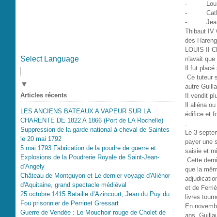
- Louis II
- Catherin
- Jeanne 
Thibaut IV 
des Harengs
LOUIS II Ch
Select Language
n'avait que
Il fut plac
Ce tuteur s
▼
autre Guill
Articles récents
II vendit pl
Il aliéna o
LES ANCIENS BATEAUX A VAPEUR SUR LA
édifice et 
CHARENTE DE 1822 A 1866 (Port de LA Rochelle)
.
Suppression de la garde national à cheval de Saintes
Le 3 septe
le 20 mai 1792
payer une s
5 mai 1793 Fabrication de la poudre de guerre et
saisie et m
Explosions de la Poudrerie Royale de Saint-Jean-
Cette derni
d’Angély
que la même
Château de Montguyon et Le dernier voyage d'Aliénor
adjudicatio
d'Aquitaine, grand spectacle médiéval
et de Ferr
25 octobre 1415 Bataille d’Azincourt, Jean du Puy du
livres tourn
Fou prisonnier de Perrinet Gressart
En novembre
Guerre de Vendée : Le Mouchoir rouge de Cholet de
ans, Guilla