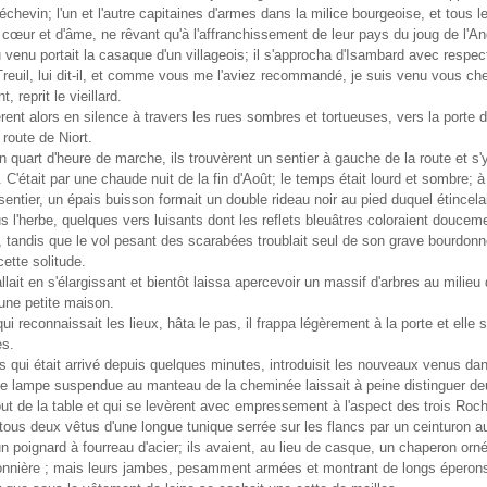
 échevin; l'un et l'autre capitaines d'armes dans la milice bourgeoise, et tous le
 cœur et d'âme, ne rêvant qu'à l'affranchissement de leur pays du joug de l'An
venu portait la casaque d'un villageois; il s'approcha d'Isambard avec respect
reuil, lui dit-il, et comme vous me l'aviez recommandé, je suis venu vous che
 reprit le vieillard.
èrent alors en silence à travers les rues sombres et tortueuses, vers la porte de
a route de Niort.
n quart d'heure de marche, ils trouvèrent un sentier à gauche de la route et s'
 C'était par une chaude nuit de la fin d'Août; le temps était lourd et sombre; à 
entier, un épais buisson formait un double rideau noir au pied duquel étincela
 l'herbe, quelques vers luisants dont les reflets bleuâtres coloraient douceme
 tandis que le vol pesant des scarabées troublait seul de son grave bourdon
cette solitude.
allait en s'élargissant et bientôt laissa apercevoir un massif d'arbres au milieu
une petite maison.
i reconnaissait les lieux, hâta le pas, il frappa légèrement à la porte et elle s
ès.
is qui était arrivé depuis quelques minutes, introduisit les nouveaux venus dan
e lampe suspendue au manteau de la cheminée laissait à peine distinguer 
ut de la table et qui se levèrent avec empressement à l'aspect des trois Roch
 tous deux vêtus d'une longue tunique serrée sur les flancs par un ceinturon au
 poignard à fourreau d'acier; ils avaient, au lieu de casque, un chaperon orn
onnière ; mais leurs jambes, pesamment armées et montrant de longs éperons,