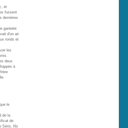
c, et
es fussent
rs dernières
de gantelet
vait d'un air
eux ronds et
voir les
amis.
les deux
 frappés à
frère
lle
que le
d de la
ificat de
 Séris, fils