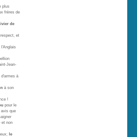
e plus
ux frères de
ivier de
respect, et
 l'Anglais
ellion
aint-Jean-
e d'armes à
on
à son
nce !
ou
pour le
 avis que
saigner
e et non
c eux;
le