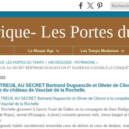
ique- Les Portes 
Le Moyen Âge
Les Temps Modernes
UE- LES PORTES DU TEMPS
>
ARCHÉOLOGIE - PATRIMOINE
>
EUIL AU SECRET BERTRAND DUGUESCLIN ET OLIVIER DE CLISSON À LA CONQUÊ
2022
TREUIL AU SECRET Bertrand Duguesclin et Olivier de Cliss
 du château de Vauclair de la Rochelle.
Rochelle gissoient à l'ancre Yvain de Galles en la compagnie de Dam Radig
e Rojas), amiral d'Espagne, à (avec) soixante grosses nefs, treize barges et 
s.
 grands traités secrètement ensemble ceux de dehors et ceux de dedans; ma