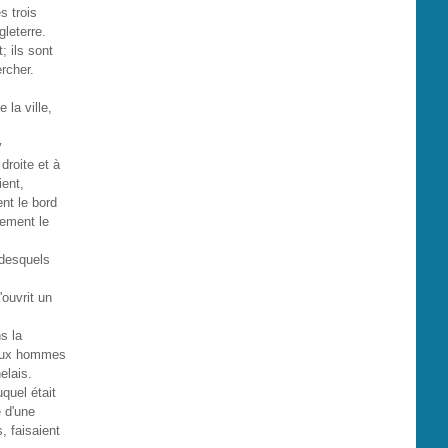
s trois
gleterre.
; ils sont
rcher.
 la ville,
y
droite et à
ient,
nt le bord
nement le
 desquels
'ouvrit un
s la
deux hommes
elais.
quel était
é d'une
 faisaient