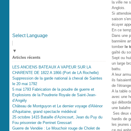
la ville ne
Anglois.
Si attendoi
saison s'en 
écuyer appe
En ce temps
Select Language
Dans une pe
bannière ang
tomber
le 
▼
gaîté du so
Articles récents
Sept ou hui
un large bro
LES ANCIENS BATEAUX A VAPEUR SUR LA
battu.
CHARENTE DE 1822 A 1866 (Port de LA Rochelle)
A leur armu
Suppression de la garde national à cheval de Saintes
ils faisaie
le 20 mai 1792
de l'étrange
5 mai 1793 Fabrication de la poudre de guerre et
A la table 
Explosions de la Poudrerie Royale de Saint-Jean-
avec une ho
d’Angély
qui déborda
Château de Montguyon et Le dernier voyage d'Aliénor
une balafre 
d'Aquitaine, grand spectacle médiéval
Ses deux co
25 octobre 1415 Bataille d’Azincourt, Jean du Puy du
hardis de g
Fou prisonnier de Perrinet Gressart
les jeunes 
Guerre de Vendée : Le Mouchoir rouge de Cholet de
ce qui agit