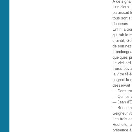
A ce signal
L'un d'eux,
paraissait 
tous sortis
douceurs.
Enfin la tr
qui mit la m
craintif; G
de son nez
Il prolongea
quelques pi
Le vieillar
frères buva
la vitre fê
gagnait la 
desservait :
— Dans troi
— Qui les 
— Jean d'E
— Bonne nui
Seigneur v
Les trois c
Rochelle, a
présence 