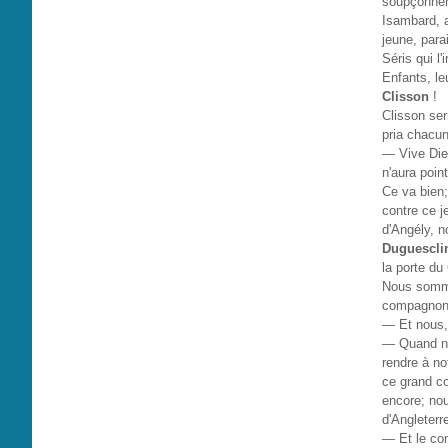
soupçonner 
Isambard, a
jeune, para
Séris qui l'
Enfants, leu
Clisson
!
Clisson ser
pria chacun
— Vive Dieu
n'aura point
Ce va bien
contre ce j
d'Angély, n
Duguescli
la porte du
Nous sommes
compagnon,
— Et nous, 
— Quand no
rendre à no
ce grand co
encore; no
d'Angleterre
— Et le con