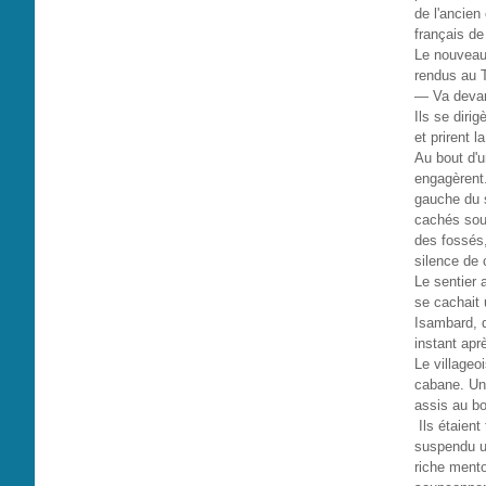
de l'ancien
français de
Le nouveau 
rendus au T
— Va devant,
Ils se dirig
et prirent l
Au bout d'u
engagèrent.
gauche du s
cachés sous
des fossés,
silence de 
Le sentier 
se cachait 
Isambard, qu
instant apr
Le villageo
cabane. Un
assis au bo
Ils étaient
suspendu un
riche ment