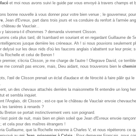
Macé
et moi nous avons suivi le guide par vous envoyé à travers champs et bo
ns bonne nouvelle à vous donner pour votre bien venue ; le gouverneur, pou
re
, Jean d'Evreux, part dans trois jours et va conduire du renfort à l'armée angl
e château de Vauclair...
y laissera-t-il d'hommes ? demanda vivement Clisson.
ons cela plus tard, dit Isambard en souriant et en regardant Guillaume de Sé
ntelligences jusque derrière les créneaux. Ah ! si nous pouvions seulement pl
r delysé sur les deux nids d'où les faucons anglais s'abattent sur leur proie; s
la Rochelle et celui de Benon !
 premier, s'écria Clisson, je me charge de l'autre ! Olegrave David, ce terrib
ne me connaît pas encore, mais, Dieu aidant, nous trouverons bien le
chemin
s, l'œil de Clisson prenait un éclat d'audace et de férocité à faire pâlir qui le
.
nt, un des chevaux attachés derrière la maisonnette fit entendre un long he
ut et sembla inquiet.
t l'Anglais, dit Clisson ; est-ce que le château de Vauclair envoie chevaucher
 les tanières à renards ?
du Breton se portait instinctivement vers son poignard.
'est point de nuit, mais bien en plein soleil que Jean d'Evreux envoie rançonn
et cela pour des maîtres étrangers !
ria Guillaume, que la Rochelle revienne à Charles V, et nous répéterons ce qu
, envoyé au
roi Jean, prisonnier à Calais
: Pour demeurer Français, nous con