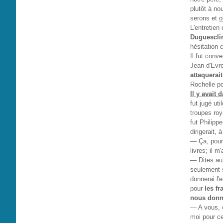
plutôt à no
serons et
o
L'entretien
Duguescli
hésitation
Il fut conv
Jean d'Evr
attaquerai
Rochelle po
Il y avait
fut jugé ut
troupes roy
fut Philipp
dirigerait, 
— Ça, pours
livres; il m
— Dites au 
seulement s
donnerai l'
pour
les fr
nous donne
— A vous, c
moi pour ce