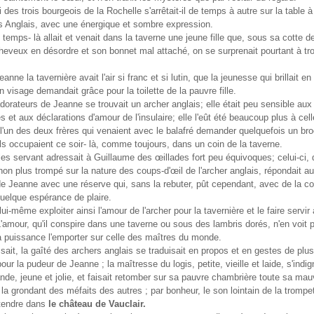
 des trois bourgeois de la Rochelle s'arrêtait-il de temps à autre sur la table à
s Anglais, avec une énergique et sombre expression.
temps- là allait et venait dans la taverne une jeune fille que, sous sa cotte d
eveux en désordre et son bonnet mal attaché, on se surprenait pourtant à tr
anne la tavernière avait l'air si franc et si lutin, que la jeunesse qui brillait en
on visage demandait grâce pour la toilette de la pauvre fille.
dorateurs de Jeanne se trouvait un archer anglais; elle était peu sensible aux
 et aux déclarations d'amour de l'insulaire; elle l'eût été beaucoup plus à cel
l'un des deux frères qui venaient avec le balafré demander quelquefois un bro
'ils occupaient ce soir- là, comme toujours, dans un coin de la taverne.
es servant adressait à Guillaume des œillades fort peu équivoques; celui-ci, 
 non plus trompé sur la nature des coups-d'œil de l'archer anglais, répondait a
e Jeanne avec une réserve qui, sans la rebuter, pût cependant, avec de la c
 quelque espérance de plaire.
lui-même exploiter ainsi l'amour de l'archer pour la tavernière et le faire servi
'amour, qu'il conspire dans une taverne ou sous des lambris dorés, n'en voit 
 puissance l'emporter sur celle des maîtres du monde.
ssait, la gaîté des archers anglais se traduisait en propos et en gestes de plu
ur la pudeur de Jeanne ; la maîtresse du logis, petite, vieille et laide, s'indig
ande, jeune et jolie, et faisait retomber sur sa pauvre chambrière toute sa ma
la grondant des méfaits des autres ; par bonheur, le son lointain de la trompet
tendre dans
le château de Vauclair.