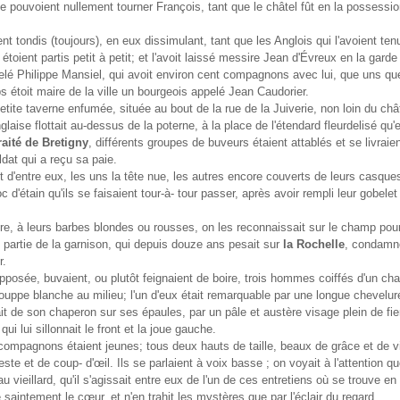
 se pouvoient nullement tourner François, tant que le châtel fût en la possessi
ent tondis (toujours), en eux dissimulant, tant que les Anglois qui l'avoient ten
étoient partis petit à petit; et l'avoit laissé messire Jean d'Évreux en la garde
lé Philippe Mansiel, qui avoit environ cent compagnons avec lui, que uns qu
 étoit maire de la ville un bourgeois appelé Jean Caudorier.
tite taverne enfumée, située au bout de la rue de la Juiverie, non loin du châ
laise flottait au-dessus de la poterne, à la place de l'étendard fleurdelisé qu'e
traité de Bretigny
, différents groupes de buveurs étaient attablés et se livraien
ldat qui a reçu sa paie.
t d'entre eux, les uns la tête nue, les autres encore couverts de leurs casques
c d'étain qu'ils se faisaient tour-à- tour passer, après avoir rempli leur gobelet
re, à leurs barbes blondes ou rousses, on les reconnaissait sur le champ pour
nt partie de la garnison, qui depuis douze ans pesait sur
la Rochelle
, condamn
r.
opposée, buvaient, ou plutôt feignaient de boire, trois hommes coiffés d'un ch
uppe blanche au milieu; l'un d'eux était remarquable par une longue chevelur
it de son chaperon sur ses épaules, par un pâle et austère visage plein de fier
qui lui sillonnait le front et la joue gauche.
mpagnons étaient jeunes; tous deux hauts de taille, beaux de grâce et de v
este et de coup- d'œil. Ils se parlaient à voix basse ; on voyait à l'attention qu
au vieillard, qu'il s'agissait entre eux de l'un de ces entretiens où se trouve e
e saintement le cœur, et n'en trahit les mystères que par l'éclair du regard.