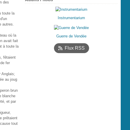
on des
u toute la
Instrumentarium
 d'un
e autres.
teau où la
Guerre de Vendée
n avait fait
t à toute la
Flux RSS
, fêtaient
 de fer
 Anglais;
ée au joug
aperon brun
e blanche
té, et par
igueur,
e prêtaient
n cause tout