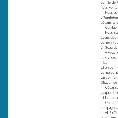
comte de 
nous voilà.
— Nous avo
d'Angleter
dégarnira l
— Combien 
— Nous saur
avons des i
pennon fleu
château de 
— A vous le
la France, 
! !...
Et à ces mot
connaissait
En ce mome
Chacun se t
— César sen
jusque dans
Et la main 
— Oh ! ce n
campagnes; 
— Ah ! s'éc
notre père