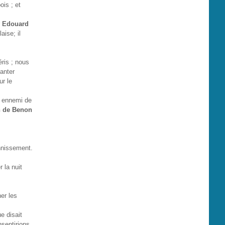
is ; et
r
Edouard
aise; il
ris ; nous
anter
ur le
le ennemi de
 de Benon
nnissement.
 la nuit
er les
e disait
sentirions