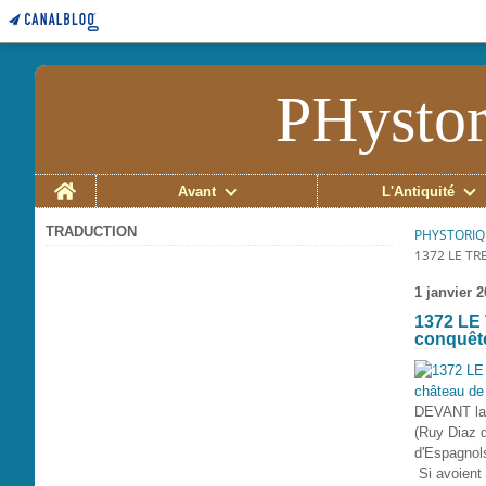
PHystor
Home
Avant
L'Antiquité
TRADUCTION
PHYSTORIQ
1372 LE TR
1 janvier 
1372 LE 
conquête
DEVANT la 
(Ruy Diaz d
d'Espagnol
Si avoient