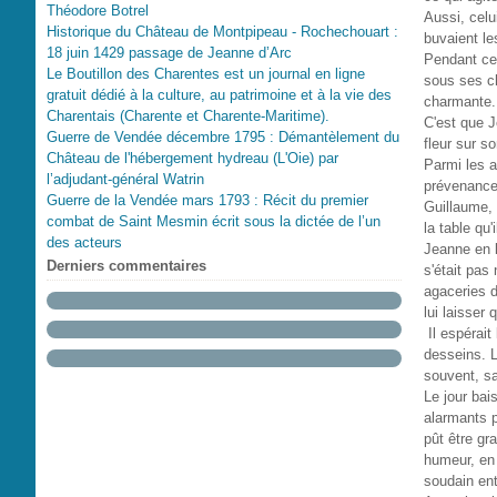
Théodore Botrel
Aussi, celui
Historique du Château de Montpipeau - Rochechouart :
buvaient le
18 juin 1429 passage de Jeanne d’Arc
Pendant ce 
Le Boutillon des Charentes est un journal en ligne
sous ses ch
gratuit dédié à la culture, au patrimoine et à la vie des
charmante.
Charentais (Charente et Charente-Maritime).
C'est que Je
Guerre de Vendée décembre 1795 : Démantèlement du
fleur sur s
Château de l'hébergement hydreau (L'Oie) par
Parmi les a
l’adjudant-général Watrin
prévenances
Guerre de la Vendée mars 1793 : Récit du premier
Guillaume, 
combat de Saint Mesmin écrit sous la dictée de l’un
la table qu
des acteurs
Jeanne en l
Derniers commentaires
s'était pas
agaceries d
lui laisser
Il espérait 
desseins. L
souvent, sa
Le jour bai
alarmants po
pût être gr
humeur, en 
soudain en