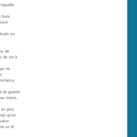
 laquelle
e bure,
ouver
 toute sa
les de
c de vin à
qui ne
ux
onstance,
r à de grands
pas moins,
s en plus
nait qu'on
uvaise
te se fit