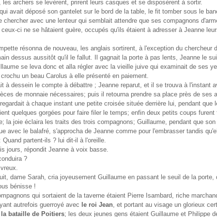
, les archers se levèrent, prirent leurs casques et se disposèrent à sortir.
 qui avait déposé son gantelet sur le bord de la table, le fit tomber sous le ban
le chercher avec une lenteur qui semblait attendre que ses compagnons d'arm
; ceux-ci ne se hâtaient guère, occupés qu'ils étaient à adresser à Jeanne leu
ompette résonna de nouveau, les anglais sortirent, à l'exception du chercheur 
ain dessus aussitôt qu'il le fallut. Il gagnait la porte à pas lents, Jeanne le sui
uillaume se leva donc et alla régler avec la vieille juive qui examinait de ses y
 crochu un beau Carolus à elle présenté en paiement.
it à dessein le compte à débattre ; Jeanne reparut, et il se trouva à l'instant a
èces de monnaie nécessaires; puis il retourna prendre sa place près de ses 
d regardait à chaque instant une petite croisée située derrière lui, pendant que 
ient quelques gorgées pour faire filer le temps; enfin deux petits coups furent
lée; la joie éclaira les traits des trois compagnons; Guillaume, pendant que son 
rue avec le balafré, s'approcha de Jeanne comme pour l'embrasser tandis qu'e
 Quand partent-ils ? lui dit-il à l'oreille.
s jours, répondit Jeanne à voix basse.
conduira ?
vreux.
t, dame Sarah, cria joyeusement Guillaume en passant le seuil de la porte, 
ous bénisse !
ompagnons qui sortaient de la taverne étaient Pierre Isambard, riche marchan
yant autrefois guerroyé avec
le roi Jean
, et portant au visage un glorieux cert
à
la bataille de Poitiers
; les deux jeunes gens étaient Guillaume et Philippe de