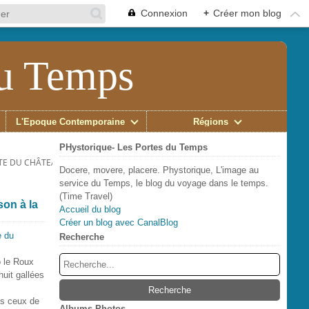
Connexion
+
Créer mon blog
du Temps
L'Époque Contemporaine
Régions
PHystorique- Les Portes du Temps
TE DU CHÂTEAU DE VAUCLAIR DE LA ROCHELLE.
Docere, movere, placere. Phystorique, L'image au
service du Temps, le blog du voyage dans le temps.
(Time Travel)
on à la
Accueil du blog
Créer un blog avec CanalBlog
Recherche
o le Roux
huit gallées
is ceux de
Albums Photos