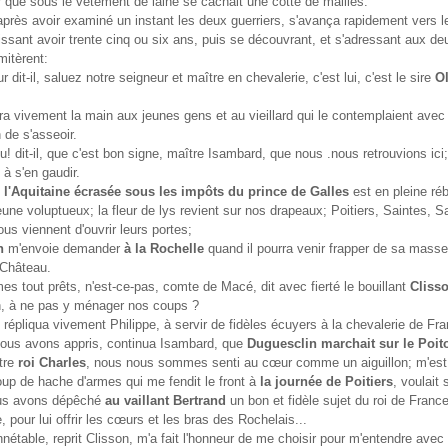
que sous le vêtement de laine se cachait une cotte de mailles.
près avoir examiné un instant les deux guerriers, s'avança rapidement vers l
issant avoir trente cinq ou six ans, puis se découvrant, et s'adressant aux de
imitèrent:
r dit-il, saluez notre seigneur et maître en chevalerie, c'est lui, c'est le sire
Ol
ra vivement la main aux jeunes gens et au vieillard qui le contemplaient avec 
 de s'asseoir.
! dit-il, que c'est bon signe, maître Isambard, que nous .nous retrouvions ici;
 à s'en gaudir.
;
l'Aquitaine écrasée sous les impôts du prince de Galles
est en pleine réb
eune voluptueux; la fleur de lys revient sur nos drapeaux; Poitiers, Saintes, S
ous viennent d'ouvrir leurs portes;
n
m'envoie demander
à la Rochelle
quand il pourra venir frapper de sa mass
 Château.
 tout prêts, n'est-ce-pas, comte de Macé, dit avec fierté le bouillant
Cliss
 à ne pas y ménager nos coups ?
répliqua vivement Philippe, à servir de fidèles écuyers à la chevalerie de Fra
us avons appris, continua Isambard, que
Duguesclin marchait sur le Poit
tre
roi Charles
, nous nous sommes senti au cœur comme un aiguillon; m'est
up de hache d'armes qui me fendit le front à
la journée de Poitiers
, voulait 
us avons dépêché
au vaillant Bertrand
un bon et fidèle sujet du roi de Franc
, pour lui offrir les cœurs et les bras des Rochelais...
nétable, reprit Clisson, m'a fait l'honneur de me choisir pour m'entendre ave