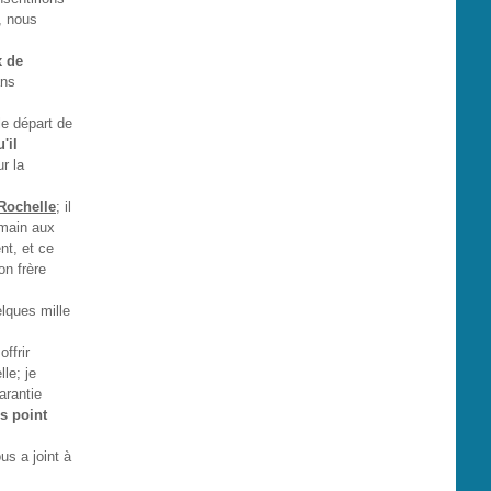
t, nous
x de
ans
e départ de
'il
r la
 Rochelle
; il
a main aux
nt, et ce
on frère
lques mille
ffrir
le; je
arantie
s point
us a joint à