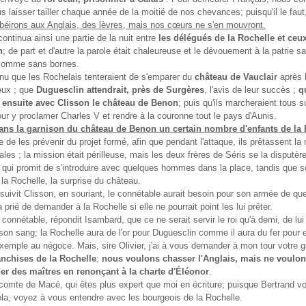
us laisser tailler chaque année de la moitié de nos chevances; puisqu'il le fau
béirons aux Anglais, des lèvres, mais nos cœurs ne s'en mouvront.
 continua ainsi une partie de la nuit entre
les délégués de la Rochelle et ceu
n
; de part et d'autre la parole était chaleureuse et le dévouement à la patrie s
 comme sans bornes.
enu que les Rochelais tenteraient de s'emparer du
château de Vauclair
après l
eux ; que
Duguesclin attendrait, près de Surgères
, l'avis de leur succès ;
qu
t ensuite avec Clisson le château de Benon
; puis qu'ils marcheraient tous su
ur y proclamer Charles V et rendre à la couronne tout le pays d'Aunis.
 dans la garnison du château de Benon un certain nombre d'enfants de la
ile de les prévenir du projet formé, afin que pendant l'attaque, ils prêtassent l
ales ; la mission était périlleuse, mais les deux frères de Séris se la disputère
e qui promit de s'introduire avec quelques hommes dans la place, tandis que s
à la Rochelle, la surprise du château.
uivit Clisson, en souriant, le connétable aurait besoin pour son armée de que
'a prié de demander à la Rochelle si elle ne pourrait point les lui prêter.
connétable, répondit Isambard, que ce ne serait servir le roi qu'à demi, de lui o
on sang; la Rochelle aura de l'or pour Duguesclin comme il aura du fer pour el
exemple au négoce. Mais, sire Olivier, j'ai à vous demander à mon tour votre g
anchises de la Rochelle
;
nous voulons chasser l'Anglais, mais ne voulon
r des maîtres en renonçant à la charte d'Éléonor
.
omte de Macé, qui êtes plus expert que moi en écriture; puisque Bertrand vo
la, voyez à vous entendre avec les bourgeois de la Rochelle.