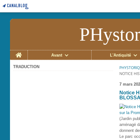
PHystor
Home
Avant
L'Antiquité
TRADUCTION
PHYSTORIQ
NOTICE HI
7 mars 20
Notice H
BLOSSAC
(Jardin pub
aménagé dan
donnent des
Le parc occ