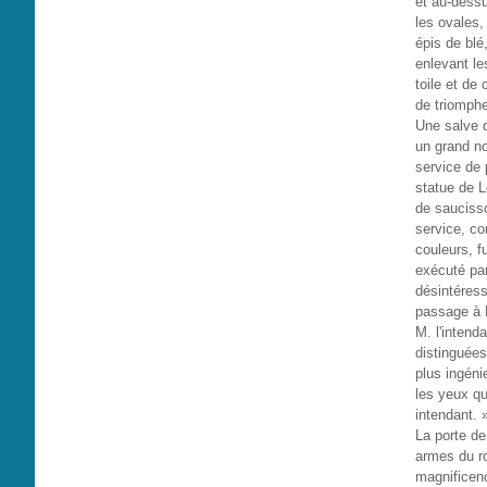
et au-dessu
les ovales,
épis de blé
enlevant le
toile et de
de triomphe
Une salve d
un grand n
service de 
statue de L
de saucisso
service, co
couleurs, fu
exécuté par
désintéress
passage à P
M. l'intend
distinguées 
plus ingéni
les yeux qu
intendant. 
La porte de
armes du ro
magnificen