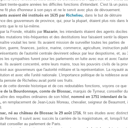
ant trente-quatre années les difficiles fonctions d'intendant. C'est là un puiss
l ne fit plus d'honneur à son pays et ne le servit avec plus de dévouement.
ants avaient été institués en 1635 par
Richelieu
,
dans le but de détruire
nce des gouverneurs de province, qui, pour la plupart, étaient plus rois dans l
nts que le roi lui-même.
ar la Fronde, rétablis par
Mazarin
, les intendants étaient des agents dociles
 des mutations très-fréquentes et des destitutions leur faisaient sentir la dép
maître voulait les tenir. Ils avaient mission de surveiller toutes les parties de
ation, guerre, finances, justice, marine, commerce, agriculture, instruction pub
résentants de l'autorité centrale devinrent odieux par leur despotisme, et, au 
tes les sympathies furent pour les parlements en lutte avec eux et avec l'autor
. Ils avaient concentré, entre leurs mains, tous les pouvoirs civils de la prov
aissé aux gouverneurs que l'autorité militaire et la représentation. La royauté 
itution et avec elle l'unité nationale. L'importance politique de la noblesse avai
 la pensée de Richelieu avait porté ses fruits.
 de cette donnée historique et de ces redoutables fonctions, voyons ce que
ie de la Bourdonnaye, comte de Blossac,
marquis de Tymeur, conseiller du
aître des requêtes ordinaires de son hôtel,
nommé en 1751 intendant de la 
,
en remplacement de Jean-Louis Moreau, chevalier, seigneur de Beaumont, 
8.
sac, né au château de Blossac le 29 août 1716
, fit ses études avec distinc
 de Rennes. Il suivit avec succès la carrière de la magistrature, et, lorsqu'il f
 était conseiller au parlement de Paris.