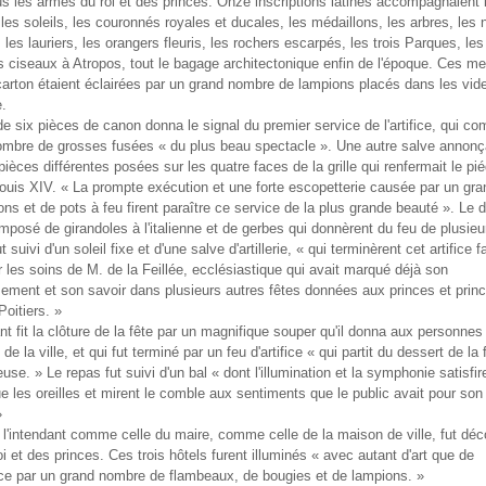
s les armes du roi et des princes. Onze inscriptions latines accompagnaient 
 les soleils, les couronnés royales et ducales, les médaillons, les arbres, les 
, les lauriers, les orangers fleuris, les rochers escarpés, les trois Parques, le
s ciseaux à Atropos, tout le bagage architectonique enfin de l'époque. Ces me
 carton étaient éclairées par un grand nombre de lampions placés dans les vide
.
e six pièces de canon donna le signal du premier service de l'artifice, qui 
ombre de grosses fusées « du plus beau spectacle ». Une autre salve annonç
pièces différentes posées sur les quatre faces de la grille qui renfermait le pié
ouis XIV. « La prompte exécution et une forte escopetterie causée par un gr
ns et de pots à feu firent paraître ce service de la plus grande beauté ». Le d
mposé de girandoles à l'italienne et de gerbes qui donnèrent du feu de plusieu
t suivi d'un soleil fixe et d'une salve d'artillerie, « qui terminèrent cet artifice fa
 les soins de M. de la Feillée, ecclésiastique qui avait marqué déjà son
ement et son savoir dans plusieurs autres fêtes données aux princes et prin
oitiers. »
ant fit la clôture de la fête par un magnifique souper qu'il donna aux personnes
de la ville, et qui fut terminé par un feu d'artifice « qui partit du dessert de la
euse. » Le repas fut suivi d'un bal « dont l'illumination et la symphonie satisfir
e les oreilles et mirent le comble aux sentiments que le public avait pour son
»
 l'intendant comme celle du maire, comme celle de la maison de ville, fut dé
i et des princes. Ces trois hôtels furent illuminés « avec autant d'art que de
ce par un grand nombre de flambeaux, de bougies et de lampions. »