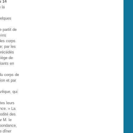
u 14
 la
uelques
 partit de
vins
 des corps
e; par les
 précédés
siège de
iants en
du corps de
ion et par
évêque, qui
tes leurs
ence. » La
modité des
r M. le
abondance,
e dîner