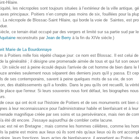
nt-Hilaire.
tiquité, les nécropoles sont toujours situées à l’extérieur de la ville antique, 
 axes principaux. Poitiers n’en compte pas moins de six, fouillées pour la plup
. La nécropole de Blossac-Saint Hilaire, qui borde la voie de Saintes, est p
ndue.
iècle, ce terrain était occupé par des vergers et limité sur sa partie sud par l
Aquitaine
reconstruits par
Jean de Berry
à la fin du XIVe siècle.)
om à Poitiers mille fois répété chaque jour: ce nom est Blossac. Il est celui de
de la généralité ; il désigne une promenade aimée de tous et qui fut son oeuv
n. Un siècle est à peine écoulé depuis l'arrivée de cet homme de bien dans le 
ouze années seulement nous séparent des derniers jours qu'il y passa. Et ce
 fils de ses contemporains, savent à peine quelques mots de sa vie, de son
on, des établissements qu'il a fondés. Dans le peu qu'ils ont recueilli, la vérit
e place que l'erreur. Si leurs souvenirs nous font défaut, les biographes nous
urs.
de ceux qui ont écrit sur l'histoire de Poitiers et de ses monuments ont bien 
gnes à leur reconnaissance pour l'administrateur habile et bienfaisant et à leur
menade magnifique créée par ses soins et sa persévérance, mais rien de comp
n'a été dit encore. J'essaye aujourd'hui de combler cette lacune.
sac est né en Bretagne ; mais comme les hommes célèbres, comme les hom
ls la patrie est moins aux lieux où ils sont nés qu'aux lieux où ils ont accompl
gloire, leurs fonctions, leurs actes de bienfaisance, il appartient au Poitou, da