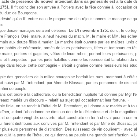
 acte de présence du nouvel intendant dans sa généralité est à la date d
1751
. Il fit coïncider son arrivée à Poitiers avec la fête donnée à l'occasion de
du duc de Bourgogne.
t désiré qu'on fît entrer dans le programme des réjouissances le mariage de q
es.
que douze mariages seraient célébrés.
Le 14 novembre 1751
donc, le cortège
sire François Orré, maire, à neuf heures du matin, M. le maire et MM. les éche
main aux douze filles à marier. La marche était ouverte par les maîtres jurés
 en habits de cérémonie, armés de leurs pertuisanes, fifres et tambours en têt
 maire, portiers et gagistes, vêtus de leurs robes, portant leurs pertuisanes,
s et trompettes ; par les jurés habillés comme les représentait la relation du 
iège dans lequel cette compagnie « s'était signalée comme messieurs les étud
e des grenadiers de la milice bourgeoise bordait les rues, marchant à côté 
était suivi par M. l'intendant, par Mme de Blossac, par les personnes de distinct
nfini de peuple.
ans cet ordre à la cathédrale, où la bénédiction nuptiale fut donnée par Mgr l'
veaux mariés un discours « relatif au sujet qui occasionnait leur fortune. »
e finie, on se rendit à l'hôtel de M. l'intendant, qui donna aux mariés et à tou
 dîner, « dont l'abondance ne diminua rien de la délicatesse et de la magnific
était de quatre-vingt-dix couverts, était construite en fer à cheval pour la com
ui furent distribués aux convives par M. l'intendant et par Mme de Blossac, pa
r plusieurs personnes de distinction. Des ruisseaux de vin coulèrent « avec 
as qu'à la porte de l'hôtel, ce qui donna au peuple une grande satisfaction. » L