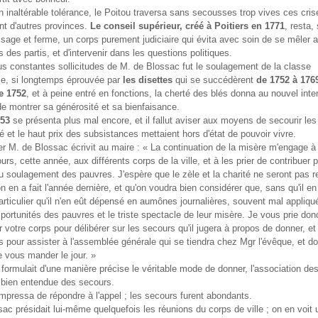
 inaltérable tolérance, le Poitou traversa sans secousses trop vives ces cris
ant d'autres provinces.
Le conseil supérieur, créé à Poitiers en 1771
, resta,
sage et ferme, un corps purement judiciaire qui évita avec soin de se mêler 
s des partis, et d'intervenir dans les questions politiques.
s constantes sollicitudes de M. de Blossac fut le soulagement de la classe
e, si longtemps éprouvée par
les disettes
qui se succédèrent
de 1752 à 176
e 1752
, et à peine entré en fonctions, la cherté des blés donna au nouvel int
de montrer sa générosité et sa bienfaisance.
753
se présenta plus mal encore, et il fallut aviser aux moyens de secourir les
té et le haut prix des subsistances mettaient hors d'état de pouvoir vivre.
er M. de Blossac écrivit au maire : « La continuation de la misère m'engage à
urs, cette année, aux différents corps de la ville, et à les prier de contribuer p
soulagement des pauvres. J'espère que le zèle et la charité ne seront pas re
on en a fait l'année dernière, et qu'on voudra bien considérer que, sans qu'il en
rticulier qu'il n'en eût dépensé en aumônes journalières, souvent mal appliqu
mportunités des pauvres et le triste spectacle de leur misère. Je vous prie don
 votre corps pour délibérer sur les secours qu'il jugera à propos de donner, 
 pour assister à l'assemblée générale qui se tiendra chez Mgr l'évêque, et don
e vous mander le jour. »
e formulait d'une manière précise le véritable mode de donner, l'association d
n bien entendue des secours.
pressa de répondre à l'appel ; les secours furent abondants.
ac présidait lui-même quelquefois les réunions du corps de ville ; on en voit