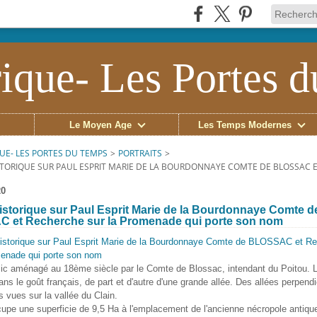
ique- Les Portes 
Le Moyen Âge
Les Temps Modernes
UE- LES PORTES DU TEMPS
>
PORTRAITS
>
STORIQUE SUR PAUL ESPRIT MARIE DE LA BOURDONNAYE COMTE DE BLOSSAC
20
istorique sur Paul Esprit Marie de la Bourdonnaye Comte d
 et Recherche sur la Promenade qui porte son nom
lic aménagé au 18ème siècle par le Comte de Blossac, intendant du Poitou. L
s le goût français, de part et d'autre d'une grande allée. Des allées perpendi
 vues sur la vallée du Clain.
upe une superficie de 9,5 Ha à l'emplacement de l'ancienne nécropole antiqu