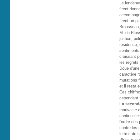
Le lendemai
firent donn
accompagné 
firent un pl
Brousseau, 
M. de Bloss
justice, pol
résidence, 
sentiments 
croissant p
les regrets
Doué d'une 
caractère 
mutations f
et il resta
Ces chiffre
cependant s
La seconde
mauvaise ad
continuelle
l'ordre des
contre les 
lettres de 
Blossac sor