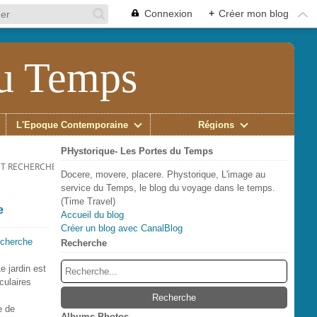
Connexion
+
Créer mon blog
du Temps
L'Époque Contemporaine
Régions
PHystorique- Les Portes du Temps
 ET RECHERCHE SUR LA PROMENADE QUI PORTE SON NOM
Docere, movere, placere. Phystorique, L'image au
service du Temps, le blog du voyage dans le temps.
(Time Travel)
e
Accueil du blog
Créer un blog avec CanalBlog
Recherche
e jardin est
culaires
e de
Albums Photos