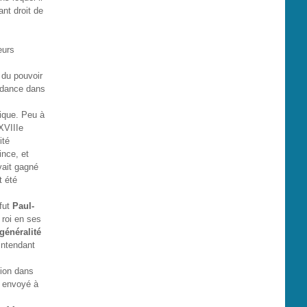
ant droit de
eurs
 du pouvoir
endance dans
lique. Peu à
XVIIIe
ité
ince, et
avait gagné
t été
 fut
Paul-
 roi en ses
généralité
intendant
tion dans
ut envoyé à