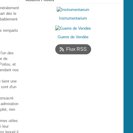
généralement
art dès le
Instrumentarium
robablement
es remparts
Guerre de Vendée
Flux RSS
 l'un des
re de
Poitou, et
pendant nos
é tient une
 sont d'un
consacré
 admiration
let, rien
mes utiles
i leur
ns lequel il