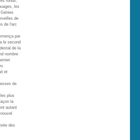
les ronds,
nuages, les
s Génies
rveilles de
s de l'arc
commença par
a le second
destal de la
and nombre
ernier
rs
it et
cesses de
 les plus
 façon la
ent autant
 nouvel
corée des