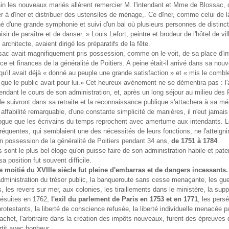
n les nouveaux mariés allèrent remercier M. l'intendant et Mme de Blossac, q
er à dîner et distribuer des ustensiles de ménage,. Ce dîner, comme celui de la 
d'une grande symphonie et suivi d'un bal où plusieurs personnes de distinct
aisir de paraître et de danser. » Louis Lefort, peintre et brodeur de l'hôtel de vil
architecte, avaient dirigé les préparatifs de la fête.
ac avait magnifiquement pris possession, comme on le voit, de sa place d'i
ice et finances de la généralité de Poitiers. A peine était-il arrivé dans sa nouv
qu'il avait déjà « donné au peuple une grande satisfaction » et « mis le combl
que le public avait pour lui.» Cet heureux avènement ne se démentira pas : l'a
endant le cours de son administration, et, après un long séjour au milieu des 
 le suivront dans sa retraite et la reconnaissance publique s'attachera à sa m
affabilité remarquable, d'une constante simplicité de manières, il n'eut jamais
rogue que les écrivains du temps reprochent avec amertume aux intendants. 
réquentes, qui semblaient une des nécessités de leurs fonctions, ne l'atteignir
 en possession de la généralité de Poitiers pendant 34 ans,
de 1751 à 1784
.
s sont le plus bel éloge qu'on puisse faire de son administration habile et pater
a position fut souvent difficile.
 moitié du XVIIIe siècle fut pleine d'embarras et de dangers incessants.
ministration du trésor public, la banqueroute sans cesse menaçante, les gu
s, les revers sur mer, aux colonies, les tiraillements dans le ministère, la sup
 jésuites en 1762,
l'exil du parlement de Paris en 1753 et en 1771
, les pers
protestants, la liberté de conscience refusée, la liberté individuelle menacée p
cachet, l'arbitraire dans la création des impôts nouveaux, furent des épreuves
tit avec bonheur.