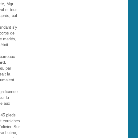
ête, Mgr
ral et tous
après, bal
endant s'y
 corps de
re mariés,
était
 barreaux
ard.
es, par
eait la
llumaient
gnificence
our la
né aux
e 45 pieds
et corniches
olivier. Sur
se Lutine,