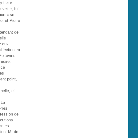
ui leur
veille, fut
ion « se
le, et Pierre
ntendant de
elle
e aux
ffection ira
Poitevins,
émoire.
 ce
Les
ent point,
nelle, et
La
erres
pression de
écutions
ar les
 dont M. de