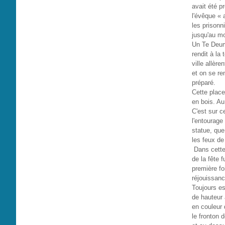
avait été p
l'évêque « 
les prisonn
jusqu'au mom
Un Te Deum 
rendit à la
ville allèr
et on se re
préparé.
Cette place
en bois. Au
C'est sur c
l'entourage 
statue, que
les feux de 
Dans cette 
de la fête 
première fo
réjouissanc
Toujours es
de hauteur 
en couleur 
le fronton 