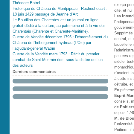
Théodore Botrel
exerça pend
Historique du Château de Montpipeau - Rochechouart :
cité, et nu
18 juin 1429 passage de Jeanne d’Arc
Les intend
Le Boutillon des Charentes est un journal en ligne
l'indépenda
gratuit dédié à la culture, au patrimoine et à la vie des
gouverneme
Charentais (Charente et Charente-Maritime).
Supprimés p
Guerre de Vendée décembre 1795 : Démantèlement du
central, et
Château de l'hébergement hydreau (L'Oie) par
laquelle le 
l’adjudant-général Watrin
l'administr
Guerre de la Vendée mars 1793 : Récit du premier
peu ces rep
combat de Saint Mesmin écrit sous la dictée de l’un
siècle, tou
des acteurs
monarchique
Derniers commentaires
n'avaient l
à cette inst
détruite, et
En présence
Esprit-Mar
conseils, m
de Poitiers
depuis 174
M. de Blos
l'université
Poitiers, il