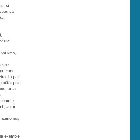
es, si
 sous sa
aux
9
.
endant
 pauvres,
 avoir
ar leurs
froidis par
 coûtât plus
ées, on a
c
et nommer
t j'aurai
es aumônes,
 un exemple