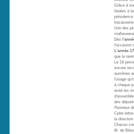
Grâce à son
fatales à t
présidence 
tracasserie
Une des plu
malheureus
Dès
l'anné
l'occasion 
L'année 1
que la rare
Le 19 janvi
encore reco
aumônes au 
l'usage qu'
à chaque pa
évité les i
d'assembler
des députés
l'honneur d
Cette lettr
la directio
Chacun s'em
M. de Bloss