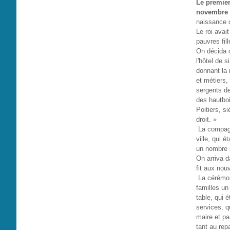
Le premier
novembre 
naissance 
Le roi avai
pauvres fill
On décida 
l'hôtel de 
donnant la 
et métiers,
sergents de
des hautboi
Poitiers, s
droit. »
La compagni
ville, qui 
un nombre i
On arriva d
fit aux nou
La cérémoni
familles un
table, qui 
services, q
maire et pa
tant au rep