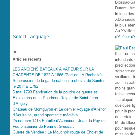
Blossac-Sai
Durant l’An
le long des
XIXe siècle
la plus éte
Au XVIIIe s
Select Language
d'
Aliénor d'
▼
Il est un n
Articles récents
intendants 
prédilectio
LES ANCIENS BATEAUX A VAPEUR SUR LA
soixante-d
CHARENTE DE 1822 A 1866 (Port de LA Rochelle)
vieillards,
Suppression de la garde national à cheval de Saintes
administrati
le 20 mai 1792
moins grand
5 mai 1793 Fabrication de la poudre de guerre et
faible seco
Explosions de la Poudrerie Royale de Saint-Jean-
La plupart 
d’Angély
quelques li
Château de Montguyon et Le dernier voyage d'Aliénor
pour la pro
d'Aquitaine, grand spectacle médiéval
de certain 
25 octobre 1415 Bataille d’Azincourt, Jean du Puy du
M. de Blos
Fou prisonnier de Perrinet Gressart
pour lesque
Guerre de Vendée : Le Mouchoir rouge de Cholet de
mission de 