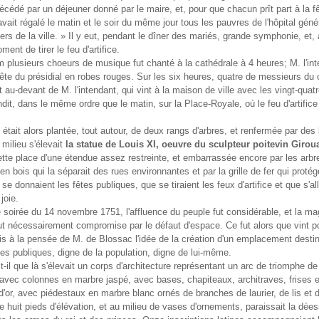
récédé par un déjeuner donné par le maire, et, pour que chacun prît part à la f
avait régalé le matin et le soir du même jour tous les pauvres de l'hôpital géné
iers de la ville. » Il y eut, pendant le dîner des mariés, grande symphonie, et, 
ent de tirer le feu d'artifice.
plusieurs choeurs de musique fut chanté à la cathédrale à 4 heures; M. l'int
 tête du présidial en robes rouges. Sur les six heures, quatre de messieurs du
ent au-devant de M. l'intendant, qui vint à la maison de ville avec les vingt-quat
ndit, dans le même ordre que le matin, sur la Place-Royale, où le feu d'artifice 
 était alors plantée, tout autour, de deux rangs d'arbres, et renfermée par des
 milieu s'élevait
la statue de Louis XI, oeuvre du sculpteur poitevin Girou
ette place d'une étendue assez restreinte, et embarrassée encore par les arbr
en bois qui la séparait des rues environnantes et par la grille de fer qui protég
 se donnaient les fêtes publiques, que se tiraient les feux d'artifice et que s'a
joie.
soirée du 14 novembre 1751, l'affluence du peuple fut considérable, et la ma
fut nécessairement compromise par le défaut d'espace. Ce fut alors que vint p
is à la pensée de M. de Blossac l'idée de la création d'un emplacement desti
es publiques, digne de la population, digne de lui-même.
t-il que là s'élevait un corps d'architecture représentant un arc de triomphe d
avec colonnes en marbre jaspé, avec bases, chapiteaux, architraves, frises 
d'or, avec piédestaux en marbre blanc ornés de branches de laurier, de lis et d'
de huit pieds d'élévation, et au milieu de vases d'ornements, paraissait la dées