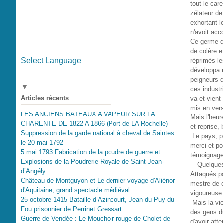
tout le car
zélateur de
exhortant l
n'avoit acc
Ce germe de
de colère e
Select Language
réprimés le
développa r
peigneurs d
▼
ces industr
Articles récents
va-et-vient
mis en vers
LES ANCIENS BATEAUX A VAPEUR SUR LA
Mais l'heur
CHARENTE DE 1822 A 1866 (Port de LA Rochelle)
et reprise,
Suppression de la garde national à cheval de Saintes
Le pays, pa
le 20 mai 1792
merci et po
5 mai 1793 Fabrication de la poudre de guerre et
témoignage
Explosions de la Poudrerie Royale de Saint-Jean-
Quelques 
d’Angély
Attaqués pa
Château de Montguyon et Le dernier voyage d'Aliénor
mestre de c
d'Aquitaine, grand spectacle médiéval
vigoureuse 
25 octobre 1415 Bataille d’Azincourt, Jean du Puy du
Mais la vie
Fou prisonnier de Perrinet Gressart
des gens du
Guerre de Vendée : Le Mouchoir rouge de Cholet de
d'avoir att