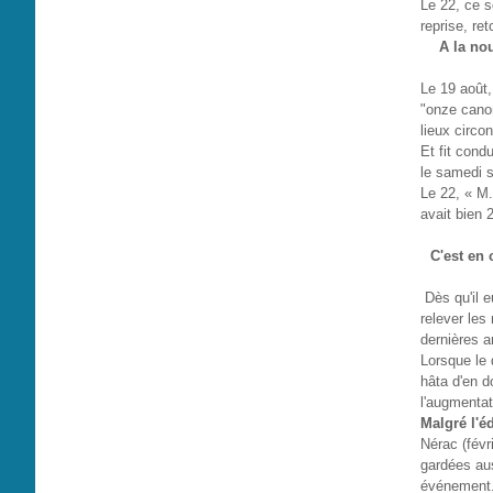
Le 22, ce 
reprise, re
A la no
Le 19 août,
"onze canon
lieux circo
Et fit cond
le samedi s
Le 22, « M.
avait bien 
C'est en 
Dès qu'il e
relever le
dernières 
Lorsque le 
hâta d'en d
l'augmentat
Malgré l'é
Nérac (févr
gardées aus
événement.