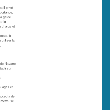
eil privé
mportance,
la garde
ar la
a charge et
 mais, à
utiliser la
,
 de Navarre
tabli sur
.
e
 nuages et
 accepta de
remetteuse.