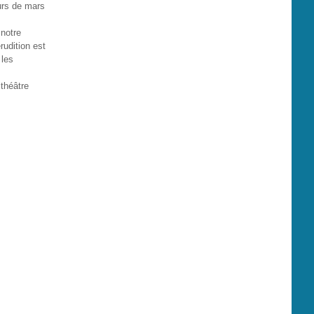
ours de mars
 notre
rudition est
 les
 théâtre