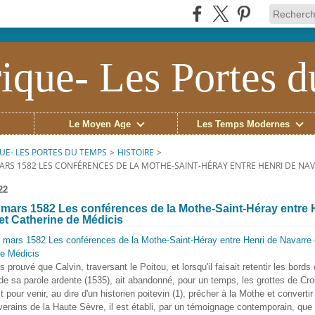
ique- Les Portes 
Le Moyen Âge
Les Temps Modernes
UE- LES PORTES DU TEMPS
>
HISTOIRE
>
MARS 1582 LES CONFÉRENCES DE LA MOTHE-SAINT-HÉRAY ENTRE HENRI DE NAV
22
 mars 1582 Les conférences de la Mothe-Saint-Héray entre 
et Catherine de Médicis
as prouvé que Calvin, traversant le Poitou, et lorsqu'il faisait retentir les bords
de sa parole ardente (1535), ait abandonné, pour un temps, les grottes de Crou
t pour venir, au dire d'un historien poitevin (1), prêcher à la Mothe et convertir
iverains de la Haute Sèvre, il est établi, par un témoignage contemporain, que