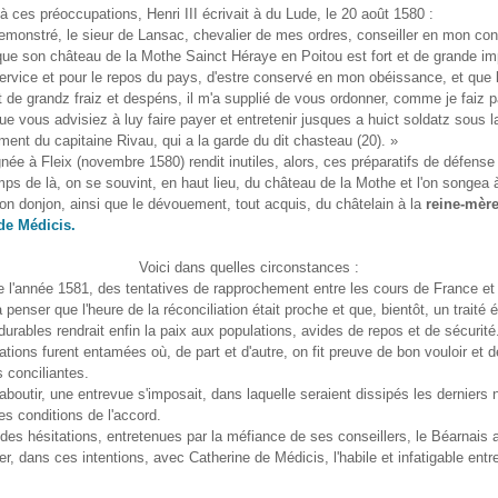
 ces préoccupations, Henri III écrivait à du Lude, le 20 août 1580 :
emonstré, le sieur de Lansac, chevalier de mes ordres, conseiller en mon cons
 que son château de la Mothe Sainct Héraye en Poitou est fort et de grande i
rvice et pour le repos du pays, d'estre conservé en mon obéissance, et que 
st de grandz fraiz et despéns, il m'a supplié de vous ordonner, comme je faiz p
ue vous advisiez à luy faire payer et entretenir jusques a huict soldatz sous l
t du capitaine Rivau, qui a la garde du dit chasteau (20). »
née à Fleix (novembre 1580) rendit inutiles, alors, ces préparatifs de défense
ps de là, on se souvint, en haut lieu, du château de la Mothe et l'on songea à 
on donjon, ainsi que le dévouement, tout acquis, du châtelain à la
reine-mère
de Médicis.
Voici dans quelles circonstances :
 l'année 1581, des tentatives de rapprochement entre les cours de France et
penser que l'heure de la réconciliation était proche et que, bientôt, un traité é
urables rendrait enfin la paix aux populations, avides de repos et de sécurité
tions furent entamées où, de part et d'autre, on fit preuve de bon vouloir et d
s conciliantes.
aboutir, une entrevue s'imposait, dans laquelle seraient dissipés les derniers
es conditions de l'accord.
des hésitations, entretenues par la méfiance de ses conseillers, le Béarnais
er, dans ces intentions, avec Catherine de Médicis, l'habile et infatigable ent