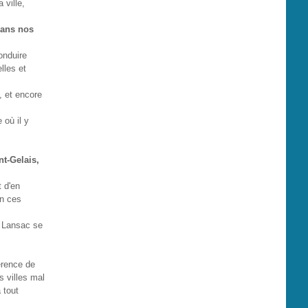
 ville,
dans nos
onduire
lles et
s, et encore
 où il y
nt-Gelais,
t d'en
en ces
e Lansac se
érence de
s villes mal
 tout