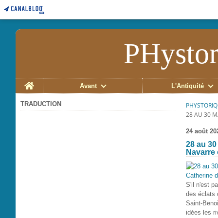
PHystor
Home
Avant
L'Antiquité
TRADUCTION
PHYSTORIQ
28 AU 30 
24 août 20
28 au 30
Navarre 
S'il n'est p
des éclats 
Saint-Benoi
idées les r