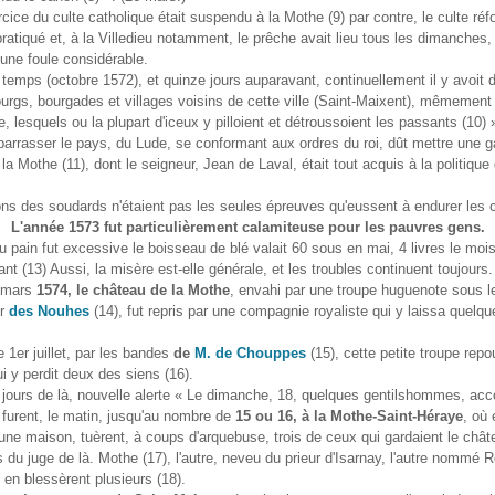
ercice du culte catholique était suspendu à la Mothe (9) par contre, le culte réf
ratiqué et, à la Villedieu notamment, le prêche avait lieu tous les dimanches,
une foule considérable.
 temps (octobre 1572), et quinze jours auparavant, continuellement il y avoit
urgs, bourgades et villages voisins de cette ville (Saint-Maixent), mêmement
e, lesquels ou la plupart d'iceux y pilloient et détroussoient les passants (10) 
arrasser le pays, du Lude, se conformant aux ordres du roi, dût mettre une g
la Mothe (11), dont le seigneur, Jean de Laval, était tout acquis à la politique
ons des soudards n'étaient pas les seules épreuves qu'eussent à endurer les
L'année 1573 fut particulièrement calamiteuse pour les pauvres gens.
u pain fut excessive le boisseau de blé valait 60 sous en mai, 4 livres le mois
tant (13) Aussi, la misère est-elle générale, et les troubles continuent toujours.
e mars
1574, le château de la Mothe
, envahi par une troupe huguenote sous l
er
des Nouhes
(14), fut repris par une compagnie royaliste qui y laissa que
e 1er juillet, par les bandes
de
M. de Chouppes
(15), cette petite troupe rep
ui y perdit deux des siens (16).
 jours de là, nouvelle alerte « Le dimanche, 18, quelques gentilshommes, a
 furent, le matin, jusqu'au nombre de
15 ou 16, à la Mothe-Saint-Héraye
, où 
ne maison, tuèrent, à coups d'arquebuse, trois de ceux qui gardaient le chât
ils du juge de là. Mothe (17), l'autre, neveu du prieur d'Isarnay, l'autre nommé 
t en blessèrent plusieurs (18).