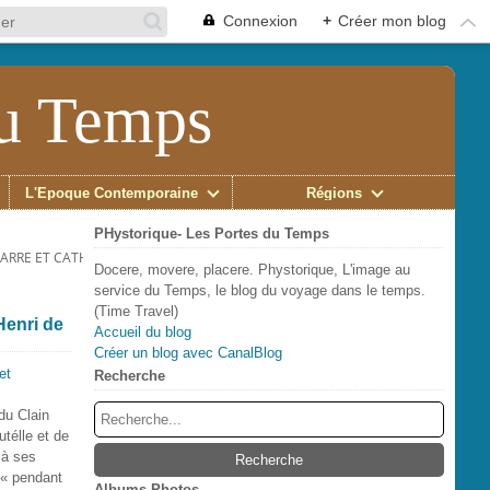
Connexion
+
Créer mon blog
du Temps
L'Époque Contemporaine
Régions
PHystorique- Les Portes du Temps
ARRE ET CATHERINE DE MÉDICIS
Docere, movere, placere. Phystorique, L'image au
service du Temps, le blog du voyage dans le temps.
(Time Travel)
Henri de
Accueil du blog
Créer un blog avec CanalBlog
Recherche
 du Clain
télle et de
 à ses
 « pendant
Albums Photos