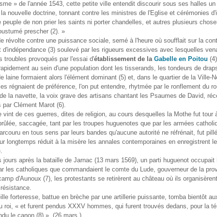
esme » de l'année 1543, cette petite ville entendit discourir sous ses halles u
 la nouvelle doctrine, tonnant contre les ministres de l'Eglise et cérémonies d'i
e peuple de non prier les saints ni porter chandelles, et autres plusieurs chose
oustumé prescher (2). »
 révolte contre une puissance sociale, semé à l'heure où soufflait sur la con
t d'indépendance (3) soulevé par les rigueurs excessives avec lesquelles vena
s troubles provoqués par l'essai d'
établissement de la
Gabelle en Poitou
(4)
apidement au sein d'une population dont les tisserands, les tondeurs de draps
e laine formaient alors l'élément dominant (5) et, dans le quartier de la Ville-
ies régnaient de préférence, l'on put entendre, rhytmée par le ronflement du ro
 de la navette, la voix grave des artisans chantant les Psaumes de David, r
 par Clément Marot (6).
e vint de ces guerres, dites de religion, au cours desquelles la Mothe fut tour à
 brûlée, saccagée, tant par les troupes huguenotes que par les armées catholi
rcouru en tous sens par leurs bandes qu'aucune autorité ne réfrénait, fut pill
ur longtemps réduit à la misère les annales contemporaines en enregistrent l
.
jours après la bataille de Jarnac (13 mars 1569), un parti huguenot occupait
r les catholiques que commandaient le comte du Lude, gouverneur de la provi
amp d'Aunoux (7), les protestants se retirèrent au château où ils organisèren
résistance.
ille forteresse, battue en brèche par une artillerie puissante, tomba bientôt a
 roi, « et furent pendus XXXV hommes, qui furent trouvés dedans, pour la té
endu le canon (8) ». (26 mars.)