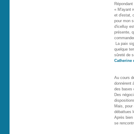
Répondant à
« M'ayant r
et d'estat,
pour mon se
d'icelluy e
présente, q
commandemen
La paix sig
quelque tem
sûreté de s
Catherine 
Au cours de
donnèrent à 
des bases d
Des négocia
disposition
Mais, pour 
débattues l
Après bien 
se rencontr