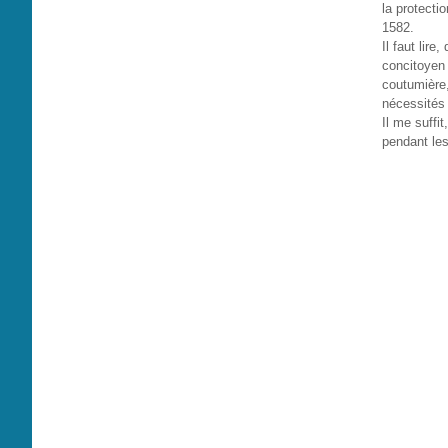
la protecti
1582.
Il faut lir
concitoyen 
coutumière,
nécessités 
Il me suffi
pendant les