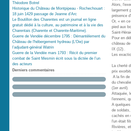
Théodore Botrel
Alors, l'ex
Historique du Château de Montpipeau - Rochechouart :
largement p
18 juin 1429 passage de Jeanne d’Arc
présence d'
Le Boutillon des Charentes est un journal en ligne
Or, « en ce
gratuit dédié à la culture, au patrimoine et à la vie des
pied aux bo
Charentais (Charente et Charente-Maritime).
Saint-Hérai
Guerre de Vendée décembre 1795 : Démantèlement du
Pour en déb
Château de l'hébergement hydreau (L'Oie) par
château de 
l’adjudant-général Watrin
IX (12)..
Guerre de la Vendée mars 1793 : Récit du premier
Les exacti
combat de Saint Mesmin écrit sous la dictée de l’un
des acteurs
La cherté d
Derniers commentaires
prix exorbi
A la fin d
du chevali
(1er avril).
Attaquée, l
l'ennemi, q
A quelques
de soldats,
cachés en u
l'un était f
Rivières, e