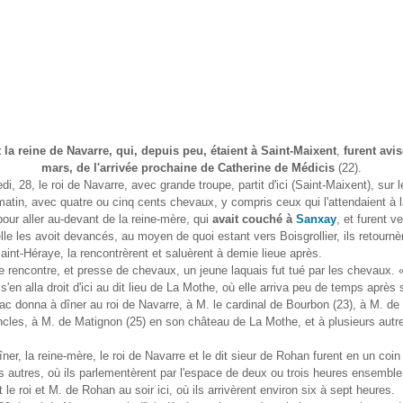
t la reine de Navarre, qui, depuis peu, étaient à Saint-Maixent
,
furent avis
mars, de l'arrivée prochaine de Catherine de Médicis
(22).
di, 28, le roi de Navarre, avec grande troupe, partit d'ici (Saint-Maixent), sur 
atin, avec quatre ou cinq cents chevaux, y compris ceux qui l'attendaient à l
pour aller au-devant de la reine-mère, qui
avait couché à
Sanxay
,
et furent ve
elle les avoit devancés, au moyen de quoi estant vers Boisgrollier, ils retournè
int-Héraye, la rencontrèrent et saluèrent à demie lieue après.
te rencontre, et presse de chevaux, un jeune laquais fut tué par les chevaux. 
s'en alla droit d'ici au dit lieu de La Mothe, où elle arriva peu de temps après
c donna à dîner au roi de Navarre, à M. le cardinal de Bourbon (23), à M. d
ncles, à M. de Matignon (25) en son château de La Mothe, et à plusieurs autr
îner, la reine-mère, le roi de Navarre et le dit sieur de Rohan furent en un coin 
 autres, où ils parlementèrent par l'espace de deux ou trois heures ensemble,
 le roi et M. de Rohan au soir ici, où ils arrivèrent environ six à sept heures.