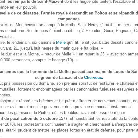
sont
les remparts de Saint-Maixent
dont les huguenots tentent l'escalade et la
tombe en leur pouvoir.
uvelle de ce désastre, l'armée royale descendit en Poitou et se répandit 
campagnes.
 « M. de Montpensier se campe à la Mothe-Saint-Héraye," où il fit mener et c
s de batterie. Ses troupes étaient au dit lieu, à Exoudun, Goux, Ragnaux, Ce
nvoisins.
uire, le lendemain, six canons à
Melle
qu'il fit, le dit jour, battre desdits canon
uivant, 21, jusqu'à huit heures du matin qu'elle fut prise. »
 le duc est à la Mothe, « retour de Melle » il en repart le 23, « avec son armée
20,000 personnes, compris le bagage (19). »
ce temps que la baronnie de la Mothe passait aux mains de Louis de Sai
seigneur de Lansac et de
Cherveux.
ut pris possession du domaine, son premier soin fut de restaurer le château e
s murailles, fortement endommagées par les canonnades furieuses essuyées 
années.
donjon eut réparé ses brèches et fut prêt à affronter de nouveaux assauts, d
onner avis au roi à qui le gouverneur de la province demandait instamment
ion des garnisons du Poitou, où les troubles n'avaient cessé de régner.
dit de pacification du 5 octobre 1577
, et nonobstant les résultats de la conf
ier 1878), les protestants continuaient à s'agiter et cherchaient à s'emparer de
si était-il prudent de mettre les places fortes en état de défense, pour parer à
.