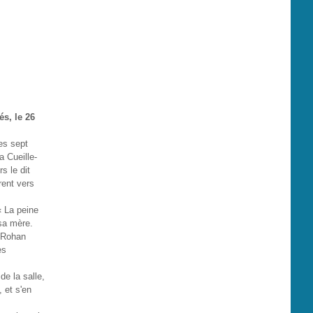
és, le 26
les sept
a Cueille-
rs le dit
rent vers
« La peine
 sa mère.
e Rohan
es
de la salle,
 et s'en