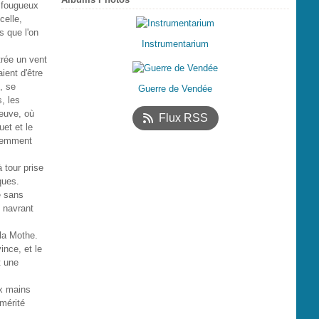
n fougueux
celle,
s que l'on
Instrumentarium
trée un vent
ient d'être
, se
Guerre de Vendée
, les
Neuve, où
Flux RSS
uet et le
écemment
 tour prise
ques.
é sans
e navrant
 la Mothe.
nce, et le
t une
ux mains
mérité