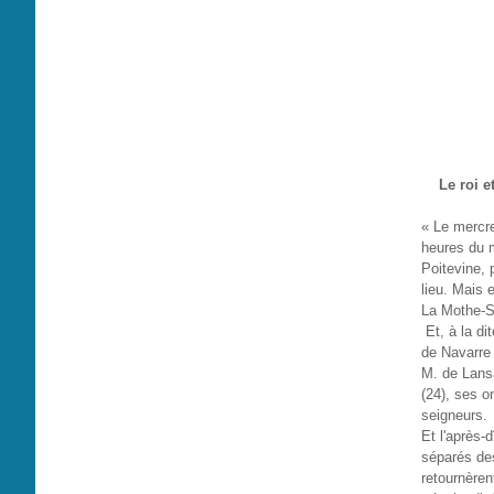
Le roi e
« Le mercre
heures du m
Poitevine, 
lieu. Mais 
La Mothe-Sa
Et, à la di
de Navarre 
M. de Lansa
(24), ses o
seigneurs.
Et l'après-d
séparés des
retournèrent