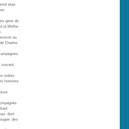
ormé était
 en
 des gens de
 à la Mothe-
».
arnison au
 de Charles
 campagnes.
 suivant,
es ordres
lques hommes
oussa
ccompagnés
étant
eau, dont
Rougier, des