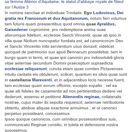
In nomine sanctiae et individuae Trinitatis:
Ego
Ludovicus, Dei
gratia rex Francorum
et
dux Aquitanorum
,
notum fieri volumus
tam futuris quam preasentibus quod omnia
quae
Ayraldus,
Gaisedener
cognomine, pro redemptione anima suae
aliorumque fidelium, ecclesise Sancti Vincentii, quae ab ipso in
villa quae Niolium nuncupatur fundata est, ad canonicorum Deo
et Sancto Vincentio inibi servientium usus donavit; videlicet
quicquid de patrimonio suo apud Bennacum possidebat, tam in
burgo quam in terris, et quae ipsi canonici pro indissolubili gloria
vitae aeternae secundum Domini praeceptum supraedicta
ecclesiae reliquerunt
; cuncta etiam quae comites Pictavenses
intuitu caritatis eis obtulerunt, scilicet, quantum ex silvis quae sunt
in
castellania
Mareventi
, et in adjacentibus locis necesse fuerit,
tam ecclesiae quam eorum officinis, excepto expalto ; vel ea
quae alii fideles de casamentis ad nos pertinentibus dedere vel
dederunt, assensu et petitione
Alienordis reginae
,
collateralis
nostrae, cujus mater ibi sepulta requiescit, aeternae retributionis
obtentu, absbue aliquae exactione annuimus ; et ut canonici
perpetuo possideant, concessimus.
Ipsos quoque canonicos, cum omnibus possessionibus suis,
communicato Reginae consilio, in tutela et defensione nostra
suscepimus.