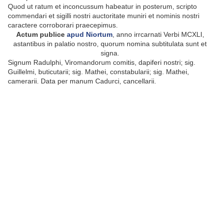
Quod ut ratum et inconcussum habeatur in posterum, scripto
commendari et sigilli nostri auctoritate muniri et nominis nostri
caractere corroborari praecepimus.
Actum publice
apud Niortum
, anno irrcarnati Verbi MCXLI,
astantibus in palatio nostro, quorum nomina subtitulata sunt et
signa.
Signum Radulphi, Viromandorum comitis, dapiferi nostri; sig.
Guillelmi, buticutarii; sig. Mathei, constabularii; sig. Mathei,
camerarii. Data per manum Cadurci, cancellarii.