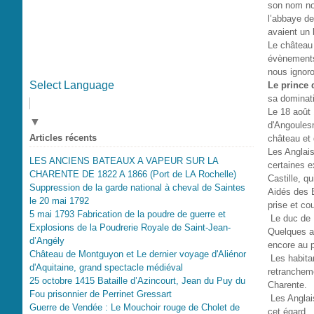
son nom nou
l’abbaye de
avaient un 
Le château 
évènements
nous ignoro
Select Language
Le prince d
sa dominat
Le 18 août
▼
d'Angoulesm
Articles récents
château et
Les Anglais
LES ANCIENS BATEAUX A VAPEUR SUR LA
certaines e
CHARENTE DE 1822 A 1866 (Port de LA Rochelle)
Castille, q
Suppression de la garde national à cheval de Saintes
Aidés des E
le 20 mai 1792
prise et co
5 mai 1793 Fabrication de la poudre de guerre et
Le duc de B
Explosions de la Poudrerie Royale de Saint-Jean-
Quelques 
d’Angély
encore au p
Château de Montguyon et Le dernier voyage d'Aliénor
Les habitan
d'Aquitaine, grand spectacle médiéval
retrancheme
25 octobre 1415 Bataille d’Azincourt, Jean du Puy du
Charente.
Fou prisonnier de Perrinet Gressart
Les Anglai
Guerre de Vendée : Le Mouchoir rouge de Cholet de
cet égard.