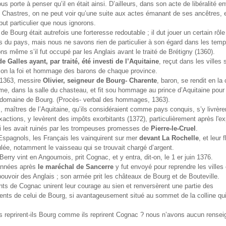
s porte à penser qu’il en était ainsi. D’ailleurs, dans son acte de libéralité e
 Chastres, on ne peut voir qu’une suite aux actes émanant de ses ancêtres, e
but particulier que nous ignorons.
de Bourg était autrefois une forteresse redoutable ; il dut jouer un certain rôl
 du pays, mais nous ne savons rien de particulier à son égard dans les temp
ns même s’il fut occupé par les Anglais avant le traité de Brétigny (1360).
e Galles ayant, par traité, été investi de l’Aquitaine
, reçut dans les villes
ion la foi et hommage des barons de chaque province.
 1363, messire
Olivier, seigneur de Bourg- Charente
, baron, se rendit en la 
e, dans la salle du chasteau, et fit sou hommage au prince d’Aquitaine pour
 domaine de Bourg. (Procès- verbal des hommages, 1363).
, maîtres de l’Aquitaine, qu’ils considéraient comme pays conquis, s’y livrère
xactions, y levèrent des impôts exorbitants (1372), particulièrement après l'ex
ui les avait ruinés par les trompeuses promesses de
Pierre-le-Cruel
.
spagnols, les Français les vainquirent sur mer
devant La Rochelle
, et leur f
ulée, notamment le vaisseau qui se trouvait chargé d’argent.
erry vint en Angoumois, prit Cognac, et y entra, dit-on, le 1 er juin 1376.
années après
le maréchal de Sancerre
y fut envoyé pour reprendre les villes 
ouvoir des Anglais ; son armée prit les châteaux de Bourg et de Bouteville.
ts de Cognac unirent leur courage au sien et renversèrent une partie des
nts de celui de Bourg, si avantageusement situé au sommet de la colline qu
s reprirent-ils Bourg comme ils reprirent Cognac ? nous n’avons aucun rense