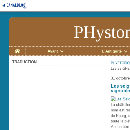
PHystor
Home
Avant
L'Antiquité
TRADUCTION
PHYSTORIQ
LES SEIGNE
31 octobre
Les seig
vignobl
La châtelle
nom est res
de Bourg, q
toute la pi
Aucun titre