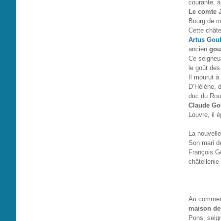
courante, à
Le comte J
Bourg de ma
Cette châte
Artus Gouf
ancien
gou
Ce seigneur
le goût des
Il mourut à
D’Hélène, d
duc du Roue
Claude Gou
Louvre, il
La nouvell
Son mari dé
François Go
châtellenie
Au commenc
maison de
Pons, seign