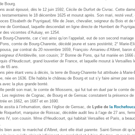
de Bourg.
s avait épousé, dès le 12 juin 1592, Cécile de Durfort de Civrac. Cette dame
s testamentaires le 18 décembre 1625 et mourut après. Son mari, resté veuf,
ces Elisabeth de Puyrigaud, fille de Jean, chevalier, seigneur du Bois et de
nne de Gombaud, laquelle descendait en ligne directe de Humbert de Puyrigau
ur des vicomtes d’Auluay, en 1254.
 Bourg-Charente, car c’est ainsi qu’on l’appelait, eut de son second mariage 
Pons, comte de Bourg-Charente, décédé jeune et sans postérité; 2° Marie-El
pousa, par contrat du 20 novembre 1659, François- Amanieu d’Albret, baron 
eigneur d’Ambleville, son cousin; 3° Bonne de Pons, qui fut mariée en 1666 
quis d’Heudicourt, grand louvetier de France, et laquelle mourut à Versailles l
 de 65 ans.
s père étant venu à décès, la terre de Bourg-Charente fut attribuée à Marie-
née, née en 1636. Elle habita le château de Bourg et sut s’y faire aimer par se
ita avec la plus grande bonté.
le perdit son mari, le comte de Miossens, qui fut tué en duel par le comte d
r. Les registres de Cognac, de Bourg et de Gensac constatent la présence de
trée en 1662, en 1687 et en 1690.
le assita à l’inhumation, dans l’église de Gensac, de
Lydie de
la Rochefouc
e Roquefort, marquise de Roissac, décédée audit lieu à l’age de 27 ans, fe
s IV, son cousin. Mme d’Heudicourt, qui habitait Versailles et Paris, a beauc
.
rès bien avec le maréchal d’Albret, dont elle était parente. Saint-Simon dit qu’el