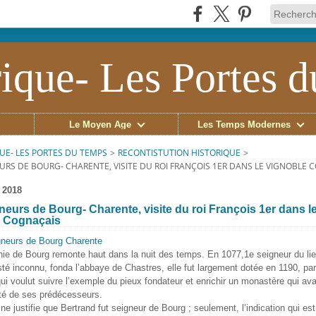
ique- Les Portes 
Le Moyen Âge
Les Temps Modernes
UE- LES PORTES DU TEMPS
>
RECONTISTUTION HISTORIQUE
>
URS DE BOURG- CHARENTE, VISITE DU ROI FRANÇOIS 1ER DANS LE VIGNOBLE 
 2018
neurs de Bourg- Charente, visite du roi François 1er dans l
e Cognaçais
nie de Bourg remonte haut dans la nuit des temps. En 1077,1e seigneur du lie
té inconnu, fonda l’abbaye de Chastres, elle fut largement dotée en 1190, pa
ui voulut suivre l’exemple du pieux fondateur et enrichir un monastère qui avai
été de ses prédécesseurs.
 ne justifie que Bertrand fut seigneur de Bourg ; seulement, l’indication qui es