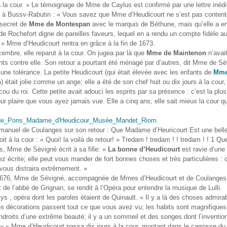
 à la cour. » Le témoignage de Mme de Caylus est confirmé par une lettre iné
 à Bussv-Rabutin : « Vous savez que Mme d’Heudicourt ne s’est pas conten
 secret de
Mme de Montespan
avec le marquis de Béthune, mais qu’elle a e
de Rochefort digne de pareilles faveurs, lequel en a rendu un compte fidèle a
 » Mme d’Heudicourt rentra en grâce à la fin de 1673.
embre, elle reparut à la cour. On jugea par là que
Mme de Maintenon
n’avai
ts contre elle. Son retour a pourtant été ménagé par d’autres, dit Mme de Sé
’une tolérance. La petite Heudicourt (qui était élevée avec les enfants de
Mme
n
) était jolie comme un ange; elle a été de son chef huit ou dix jours à la cour,
ou du roi. Cette petite avait adouci les esprits par sa présence : c’est la plus
ur plaire que vous ayez jamais vue. Elle a cinq ans; elle sait mieux la cour q
anuel de Coulanges sur son retour : Que Madame d’Heuricourt Est une bell
it à la cour : « Quoi! la voilà de retour! » Tredam ! tredam ! ! tredam ! ! 1 Qu
, Mme de Sévigné écrit à sa fille: «
La bonne d’Heudicourt
est ravie d’une 
ez écrite; elle peut vous mander de fort bonnes choses et très particulières : 
ous distraira extrêmement. »
676, Mme de Sévigné, accompagnée de Mmes d’Heudicourt et de Coulanges
et de l’abbé de Grignan, se rendit à l’Opéra pour entendre la musique de Lulli.
lys , opéra dont les paroles étaient de Quinault. « Il y a là des choses admirabl
 les décorations passent tout ce que vous avez vu; les habits sont magnifiques
endroits d’une extrême beauté; il y a un sommeil et des songes dont l’inventio
 » « Mme d’Heudicourt passa dix jours à la cour, montant dans le carrosse du