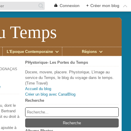
Connexion
+
Créer mon blog
du Temps
L'Époque Contemporaine
Régions
PHystorique- Les Portes du Temps
COGNAÇAIS
Docere, movere, placere. Phystorique, L'image au
service du Temps, le blog du voyage dans le temps.
(Time Travel)
e
Accueil du blog
Créer un blog avec CanalBlog
Recherche
u, dont le
r Bertrand
t eu droit à
t ajoutée à
Albums Photos