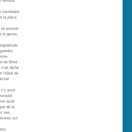
oi sembla
u secrétaire
ès la place
n ne pouvait
nt le genou
ingratitude
 grandes
bonne
i et de Mme
 n’ait tâché
t l’hôtel de
réchal
n’y avoir
ésespoir
non avait
que de la
ns ses
évères sur
plus