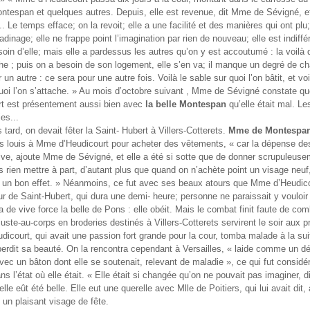
espan et quelques autres. Depuis, elle est revenue, dit Mme de Sévigné, et
. Le temps efface; on la revoit; elle a une facilité et des manières qui ont plu;
badinage; elle ne frappe point l’imagination par rien de nouveau; elle est indiffé
soin d’elle; mais elle a pardessus les autres qu’on y est accoutumé : la voilà
he ; puis on a besoin de son logement, elle s’en va; il manque un degré de ch
un autre : ce sera pour une autre fois. Voilà le sable sur quoi l’on bâtit, et voil
quoi l’on s’attache. » Au mois d’octobre suivant , Mme de Sévigné constate 
rt est présentement aussi bien avec
la belle Montespan
qu’elle était mal. L
es...
 tard, on devait fêter la Saint- Hubert à Villers-Cotterets.
Mme de Montespa
ts louis à Mme d’Heudicourt pour acheter des vêtements, « car la dépense d
ve, ajoute Mme de Sévigné, et elle a été si sotte que de donner scrupuleus
ns rien mettre à part, d’autant plus que quand on n’achète point un visage neuf
s un bon effet. » Néanmoins, ce fut avec ses beaux atours que Mme d’Heudico
our de Saint-Hubert, qui dura une demi- heure; personne ne paraissait y vouloir
a de vive force la belle de Pons : elle obéit. Mais le combat finit faute de com
uste-au-corps en broderies destinés à Villers-Cotterets servirent le soir aux
court, qui avait une passion fort grande pour la cour, tomba malade à la sui
erdit sa beauté. On la rencontra cependant à Versailles, « laide comme un 
ec un bâton dont elle se soutenait, relevant de maladie », ce qui fut consi
ans l’état où elle était. « Elle était si changée qu’on ne pouvait pas imaginer,
lle eût été belle. Elle eut une querelle avec Mlle de Poitiers, qui lui avait dit
t un plaisant visage de fête.