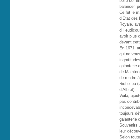
belle comme
balancer, p
Ce fut le m
d’Etat des 
Royale, ava
d’Heudicour
avoir plus 
devant cet
En 1671, au
qui ne vous
ingratitud
galanterie 
de Mainteno
de rendre à 
Richelieu (
d’Albret).
Voilà, ajou
pas contrib
inconcevab
toujours dé
galanterie
Souvenirs ,
leur découv
Selon tout