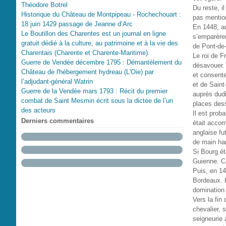
Théodore Botrel
Du reste, i
Historique du Château de Montpipeau - Rochechouart :
pas mentio
18 juin 1429 passage de Jeanne d’Arc
En 1448, au
Le Boutillon des Charentes est un journal en ligne
s’emparère
gratuit dédié à la culture, au patrimoine et à la vie des
de Pont-de
Charentais (Charente et Charente-Maritime).
Le roi de F
Guerre de Vendée décembre 1795 : Démantèlement du
désavouer.
Château de l'hébergement hydreau (L'Oie) par
et consente
l’adjudant-général Watrin
et de Saint
Guerre de la Vendée mars 1793 : Récit du premier
auprès dudi
combat de Saint Mesmin écrit sous la dictée de l’un
places dess
des acteurs
Il est prob
Derniers commentaires
était accom
anglaise fu
de main har
Si Bourg ét
Guienne. Co
Puis, en 14
Bordeaux. L
domination
Vers la fin
chevalier, 
seigneurie 