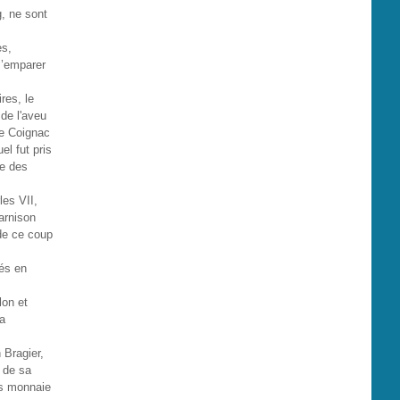
g, ne sont
es,
s’emparer
res, le
de l'aveu
de Coignac
el fut pris
se des
les VII,
arnison
 de ce coup
lés en
lon et
sa
 Bragier,
 de sa
ls monnaie