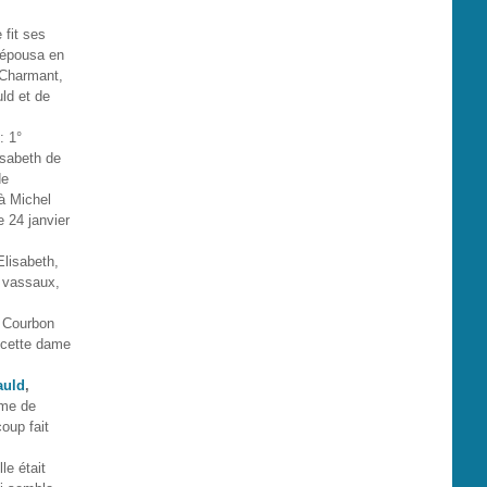
 fit ses
 épousa en
 Charmant,
ld et de
: 1°
isabeth de
de
à Michel
e 24 janvier
Elisabeth,
s vassaux,
e Courbon
 cette dame
auld
,
mme de
oup fait
le était