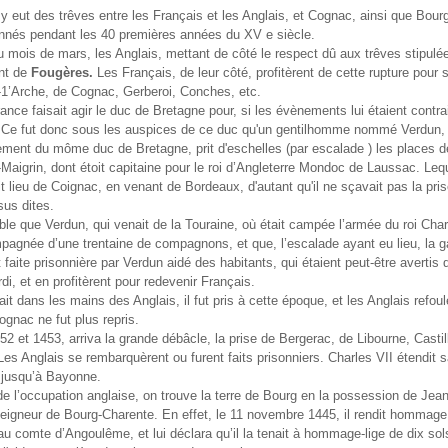
l y eut des trêves entre les Français et les Anglais, et Cognac, ainsi que Bour
nnés pendant les 40 premières années du XV e siècle.
 mois de mars, les Anglais, mettant de côté le respect dû aux trêves stipulé
nt de
Fougères.
Les Français, de leur côté, profitèrent de cette rupture pour 
-1’Arche, de Cognac, Gerberoi, Conches, etc.
rance faisait agir le duc de Bretagne pour, si les évènements lui étaient contrai
 Ce fut donc sous les auspices de ce duc qu'un gentilhomme nommé Verdun, 
ment du môme duc de Bretagne, prit d'eschelles (par escalade ) les places 
-Maigrin, dont étoit capitaine pour le roi d’Angleterre Mondoc de Laussac. Lequ
t lieu de Coignac, en venant de Bordeaux, d'autant qu'il ne sçavait pas la pri
us dites.
able que Verdun, qui venait de la Touraine, où était campée l’armée du roi Char
pagnée d’une trentaine de compagnons, et que, l’escalade ayant eu lieu, la g
t faite prisonnière par Verdun aidé des habitants, qui étaient peut-être avertis
di, et en profitèrent pour redevenir Français.
ait dans les mains des Anglais, il fut pris à cette époque, et les Anglais refou
gnac ne fut plus repris.
52 et 1453, arriva la grande débâcle, la prise de Bergerac, de Libourne, Castil
es Anglais se rembarquèrent ou furent faits prisonniers. Charles VII étendit 
 jusqu’à Bayonne.
 de l’occupation anglaise, on trouve la terre de Bourg en la possession de Jean
seigneur de Bourg-Charente. En effet, le 11 novembre 1445, il rendit hommage
au comte d’Angoulême, et lui déclara qu’il la tenait à hommage-lige de dix so