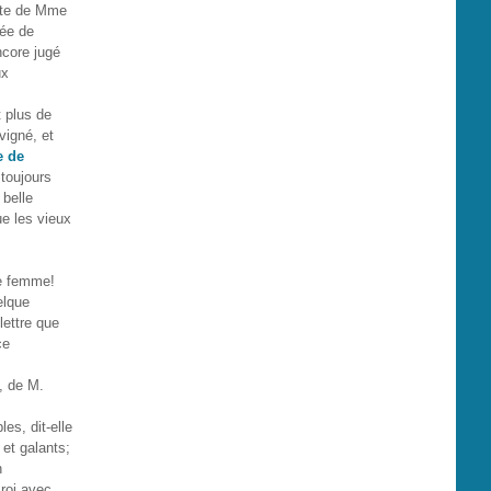
dite de Mme
tée de
ncore jugé
ux
t plus de
vigné, et
 de
 toujours
 belle
ue les vieux
e femme!
elque
lettre que
ce
, de M.
es, dit-elle
 et galants;
n
 roi avec