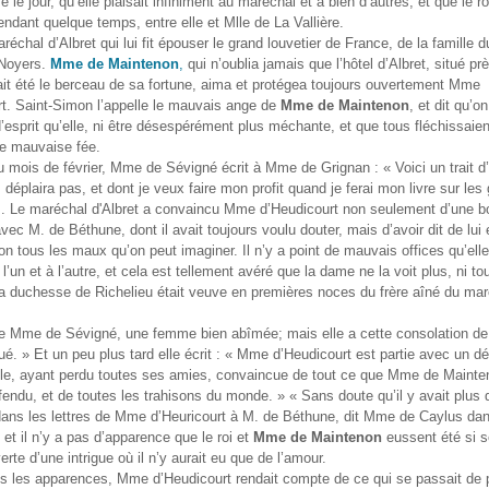
 le jour, qu’elle plaisait infiniment au maréchal et à bien d’autres, et que le r
endant quelque temps, entre elle et Mlle de La Vallière.
aréchal d’Albret qui lui fit épouser le grand louvetier de France, de la famille d
Noyers.
Mme de Maintenon
,
qui n’oublia jamais que l’hôtel d’Albret, situé pr
it été le berceau de sa fortune, aima et protégea toujours ouvertement Mme
t. Saint-Simon l’appelle le mauvais ange de
Mme de Maintenon
, et dit qu’o
d’esprit qu’elle, ni être désespérément plus méchante, et que tous fléchissaie
te mauvaise fée.
 mois de février, Mme de Sévigné écrit à Mme de Grignan : « Voici un trait d’
 déplaira pas, et dont je veux faire mon profit quand je ferai mon livre sur les
es. Le maréchal d'Albret a convaincu Mme d’Heudicourt non seulement d’une 
avec M. de Béthune, dont il avait toujours voulu douter, mais d’avoir dit de lu
n tous les maux qu’on peut imaginer. Il n’y a point de mauvais offices qu’elle
l’un et à l’autre, et cela est tellement avéré que la dame ne la voit plus, ni tou
la duchesse de Richelieu était veuve en premières noces du frère aîné du ma
te Mme de Sévigné, une femme bien abîmée; mais elle a cette consolation de 
ué. » Et un peu plus tard elle écrit : « Mme d’Heudicourt est partie avec un d
le, ayant perdu toutes ses amies, convaincue de tout ce que Mme de Mainte
fendu, et de toutes les trahisons du monde. » « Sans doute qu’il y avait plus 
 dans les lettres de Mme d’Heuricourt à M. de Béthune, dit Mme de Caylus da
 et il n’y a pas d’apparence que le roi et
Mme de Maintenon
eussent été si s
erte d’une intrigue où il n’y aurait eu que de l’amour.
es les apparences, Mme d’Heudicourt rendait compte de ce qui se passait de 