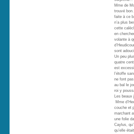
Mme de Mont
trouvé bon..
faite à ce 
n’a plus be
cette calèc
en chercher 
volante à 
d’Heudicou
sont adouci
Un peu plus
quatre cen
est excessi
l’étoffe sa
ne font pa
au bal le j
roi y pouss
Les beaux j
Mme d’Heudi
couche et p
marchant av
une folie d
Caylus, qu’e
qu’elle étai