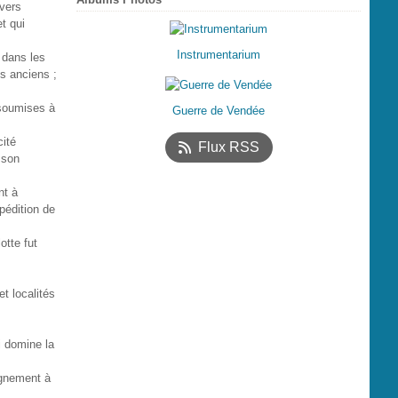
nvers
t qui
Instrumentarium
e dans les
s anciens ;
 soumises à
Guerre de Vendée
cité
Flux RSS
 son
nt à
pédition de
lotte fut
et localités
i domine la
ignement à