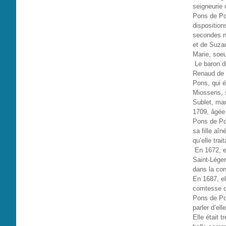
seigneurie 
Pons de Pon
disposition
secondes no
et de Suza
Marie, soe
Le baron de
Renaud de 
Pons, qui é
Miossens, s
Sublet, mar
1709, âgée
Pons de Pon
sa fille aî
qu’elle tra
En 1672, el
Saint-Lége
dans la con
En 1687, el
comtesse d
Pons de Pon
parler d’elle
Elle était t