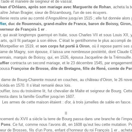
 l'aide et manière de seigneur et de vassal.
ean d’Orléans, après son mariage avec Marguerite de Rohan
, acheta la t
ître Jehan Bragier, sieur de Brizambourg, l'un de ses écuyers.
llenie resta unie au comté d’Angoulême jusqu’en 1515 ; elle fut donnée alors p
fier
, duc de Rouennais, grand-maître de France, baron de Boissy, Giron,
verneur de François 1 er
.
, qui avait longtemps guerroyé en Italie, sous Charles VII et sous Louis XII, y
 arts, qu’il fit partager à son élève. C’était le gentilhomme le plus accompli d
 Montpellier en 1519, et
son corps fut porté à Oiron
, où il repose parmi ses 
ame de Magny, son épouse, il laissa une nombreuse postérité, dont Claude G
nnais, marquis de Boissy, qui, en 1526, épousa Jacqueline de la Trémouille.
ffier
contracta un second mariage, et le 23 décembre 1545, par engagemen
 épousa
Françoise de Brosse, dite de Bretagne, fille de René, comte de Pen
e dame de Bourg-Charente mourut en couches, au château d’Oiron, le 26 nov
céda en 1570. Il s’était remarié deux lois.
uffier, issu du troisième lit, fut chevalier de Malte et seigneur de Bourg. Cett
 resta dans la famille Gouffier jusqu’en 1607.
Les armes de cette maison étaient : d'or, à trois jumelles de sable en fasce.
II
ement du XVII a siècle la terre de Bourg passa dans une branche de l’impo
 Pons
. Ce fut, comme nous l’avons dit, en 1608 qu’eut lieu cette mutation. 
eur de Brosses, fils d’un Pons, enfant d’honneur du roi François 1 er , acheta 