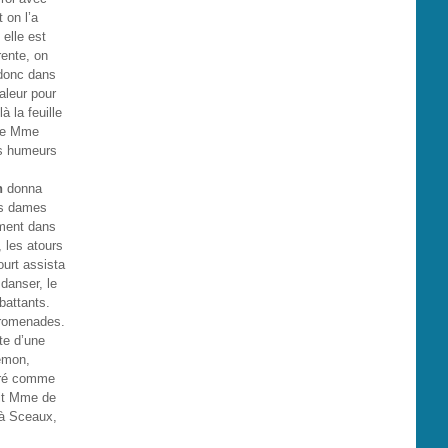
 on l’a
 elle est
rente, on
 donc dans
aleur pour
à la feuille
que Mme
es humeurs
n
donna
es dames
ement dans
, les atours
urt assista
 danser, le
battants.
 promenades.
te d’une
démon,
déré comme
 dit Mme de
, à Sceaux,