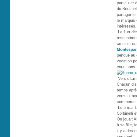
particulier
du Bouchet
partager le
le marquis 
intéressés.
Le 1 er déc
ressentimen
ce n’est qu
Montespa
pendue au c
vocation po
courtisans.
Vers d’Emm
Chacun diso
temps après
vous lui av
commerce v
Le 5 mai 1
Corbinelli 
On jouait A
à sa fille;
il y a des 
surprend...