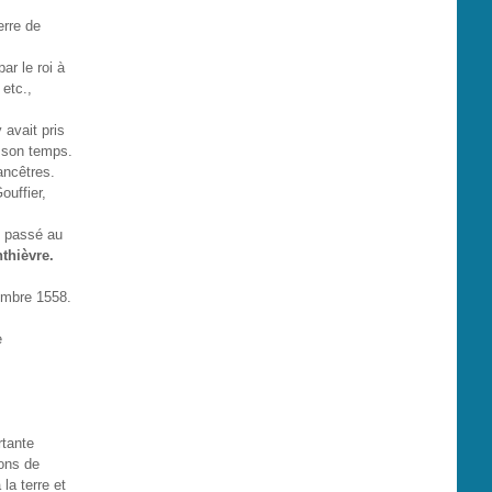
erre de
ar le roi à
etc.,
 avait pris
e son temps.
ancêtres.
ouffier,
t passé au
thièvre.
embre 1558.
e
rtante
Pons de
la terre et