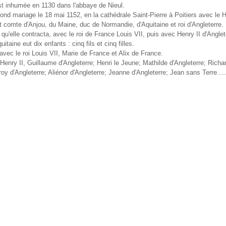
st inhumée en 1130 dans l'abbaye de Nieul.
ond mariage le 18 m
ai 1152, en la cathédrale Saint-Pierre à Poitiers avec le H
 comte d'Anjou, du Maine, duc de Normandie, d'Aquitaine et roi d'Angleterre.
qu'elle contracta, avec le roi de France Louis VII, puis avec Henry II d'Anglet
uitaine eut dix enfants : cinq fils et cinq filles.
 avec le roi Louis VII, Marie de France et Alix de France.
 Henry II, Guillaume d'Angleterre; Henri le Jeune; Mathilde d'Angleterre; Rich
roy d'Angleterre; Aliénor d'Angleterre; Jeanne d'Angleterre; Jean sans Terre..
..