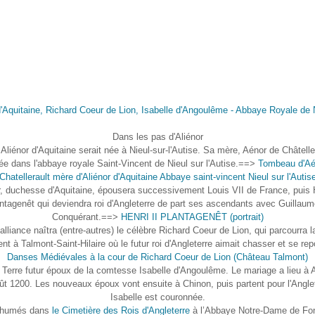
Dans les pas d'Aliénor
 Aliénor d'Aquitaine serait née à Nieul-sur-l'Autise. Sa mère, Aénor de Châteller
e dans l'abbaye royale Saint-Vincent de Nieul sur l'Autise.==>
Tombeau d'Aé
Chatellerault mère d'Aliénor d'Aquitaine Abbaye saint-vincent Nieul sur l'Autis
r, duchesse d'Aquitaine, épousera successivement Louis VII de France, puis H
ntagenêt qui deviendra roi d'Angleterre de part ses ascendants avec Guillaum
Conquérant.==>
HENRI II PLANTAGENÊT (portrait)
alliance naîtra (entre-autres) le célèbre Richard Coeur de Lion, qui parcourra 
ent à Talmont-Saint-Hilaire où le futur roi d'Angleterre aimait chasser et se re
Danses Médiévales à la cour de Richard Coeur de Lion (Château Talmont)
Terre futur époux de la comtesse Isabelle d'Angoulême. Le mariage a lieu à
ût 1200. Les nouveaux époux vont ensuite à Chinon, puis partent pour l'Angle
Isabelle est couronnée.
inhumés dans
le Cimetière des Rois d'Angleterre
à l’Abbaye Notre-Dame de Fon