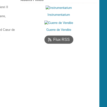
enri II
Instrumentarium
erre,
ard Cœur de
Guerre de Vendée
.
Flux RSS