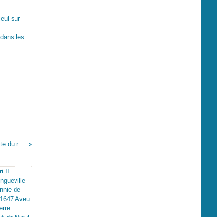
ieul sur
 dans les
Les seigneurs de Bourg- Charente, visite du roi François 1er dans le vignoble Cognaçais