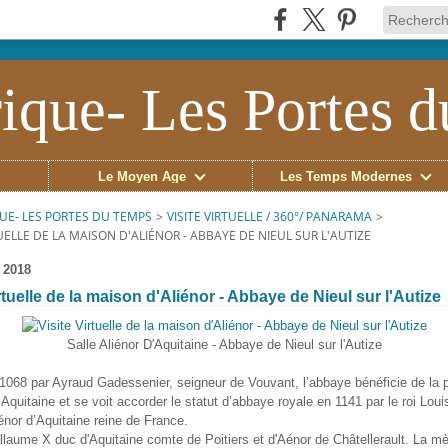
ique- Les Portes 
Le Moyen Âge
Les Temps Modernes
UE- LES PORTES DU TEMPS
>
VISITE VIRTUELLE / 360°/ PANARAMA
>
TUELLE DE LA MAISON D'ALIÉNOR - ABBAYE DE NIEUL SUR L'AUTIZE
 2018
rtuelle de la maison d'Aliénor - Abbaye de Nieul sur l'Autize
Salle Aliénor D'Aquitaine - Abbaye de Nieul sur l'Autize
068 par Ayraud Gadessenier, seigneur de Vouvant, l’abbaye bénéficie de la p
Aquitaine et se voit accorder le statut d’abbaye royale en 1141 par le roi Louis
énor d’Aquitaine reine de France.
illaume X duc d'Aquitaine comte de Poitiers et d'Aénor de Châtellerault. La mè