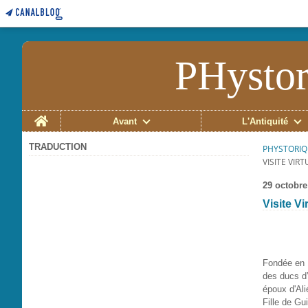
PHystor
Home
Avant
L'Antiquité
TRADUCTION
PHYSTORIQ
VISITE VIR
29 octobre
Visite Vi
Fondée en 1
des ducs d’
époux d'Ali
Fille de Gu