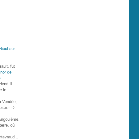
ault, fut
nor de
e
enri II
e le
la Vendée,
poser.==>
 Angoulême,
terre, où
tevraud ..