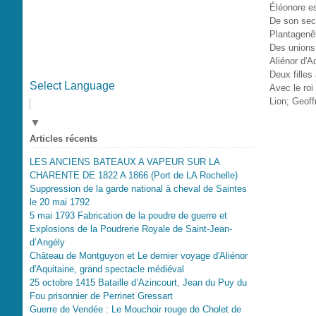
Éléonore e
De son sec
Plantagenêt
Des unions 
Aliénor d'Aq
Deux filles
Select Language
Avec le roi
Lion; Geoff
▼
Articles récents
LES ANCIENS BATEAUX A VAPEUR SUR LA
CHARENTE DE 1822 A 1866 (Port de LA Rochelle)
Suppression de la garde national à cheval de Saintes
le 20 mai 1792
5 mai 1793 Fabrication de la poudre de guerre et
Explosions de la Poudrerie Royale de Saint-Jean-
d’Angély
Château de Montguyon et Le dernier voyage d'Aliénor
d'Aquitaine, grand spectacle médiéval
25 octobre 1415 Bataille d’Azincourt, Jean du Puy du
Fou prisonnier de Perrinet Gressart
Guerre de Vendée : Le Mouchoir rouge de Cholet de