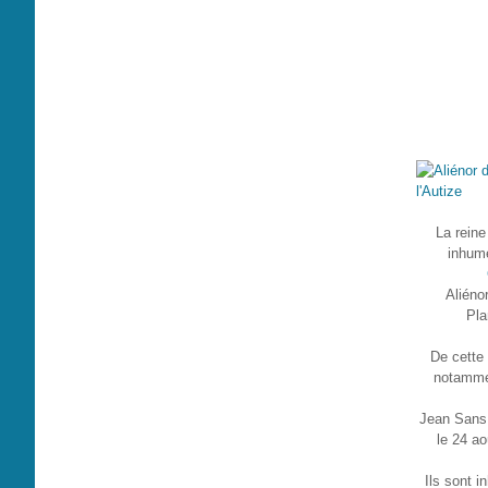
La reine
inhumé
Aliéno
Pla
De cette 
notamm
Jean Sans 
le 24 ao
Ils sont 