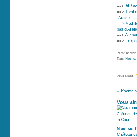
==>
Alién
==>
Tombea
l'Autise
==>
Mathil
pas d'Alién
==>
Aliéno
==>
L'expa
Posté par thi
Tags:
Nieul sur
Vous aimez ?
Vous aim
Nieul sur l
Château de