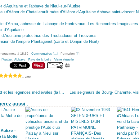
or
d'Aquitaine et l'abbaye de Nieul-sur-l'Autise
u d'Aénor de Chatellerault mère d'Aliénor d'Aquitaine Abbaye saint-vincent N
de d’Anjou, abbesse de L’abbaye de Fontevraud- Les Rencontres Imaginaires
or d’Aquitaine
r d'Aquitaine protectrice des Troubadours et Trouvères
nsion de l'empire Plantagenêt (carte et Donjon de Niort)
erryequinoxe à 18:35 -
Commentaires [
…
]
- Permalien [
#
]
 l'Autize
,
Abbaye
,
Pays de la Loire
,
Visite virtuelle
1 vote
Kaamelott et les légendes médiévales (la légende arthurienne - Domrémy la Pucelle)
erez aussi :
’Autize –
 la Motte