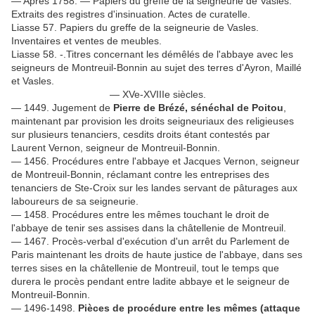
— Après 1758. — Papiers du greffe de la seigneurie de Vasles.
Extraits des registres d'insinuation. Actes de curatelle.
Liasse 57. Papiers du greffe de la seigneurie de Vasles.
Inventaires et ventes de meubles.
Liasse 58. -.Titres concernant les démêlés de l'abbaye avec les
seigneurs de Montreuil-Bonnin au sujet des terres d'Ayron, Maillé
et Vasles.
— XVe-XVIIIe siècles.
— 1449. Jugement de
Pierre de Brézé, sénéchal de Poitou
,
maintenant par provision les droits seigneuriaux des religieuses
sur plusieurs tenanciers, cesdits droits étant contestés par
Laurent Vernon, seigneur de Montreuil-Bonnin.
— 1456. Procédures entre l'abbaye et Jacques Vernon, seigneur
de Montreuil-Bonnin, réclamant contre les entreprises des
tenanciers de Ste-Croix sur les landes servant de pâturages aux
laboureurs de sa seigneurie.
— 1458. Procédures entre les mêmes touchant le droit de
l'abbaye de tenir ses assises dans la châtellenie de Montreuil.
— 1467. Procès-verbal d'exécution d'un arrêt du Parlement de
Paris maintenant les droits de haute justice de l'abbaye, dans ses
terres sises en la châtellenie de Montreuil, tout le temps que
durera le procès pendant entre ladite abbaye et le seigneur de
Montreuil-Bonnin.
— 1496-1498.
Pièces de procédure entre les mêmes (attaque