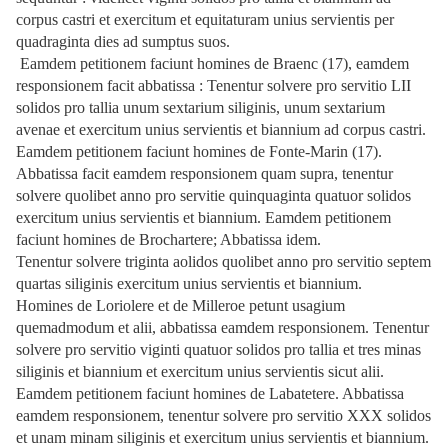
corpus castri et exercitum et equitaturam unius servientis per
quadraginta dies ad sumptus suos.
Eamdem petitionem faciunt homines de Braenc (17), eamdem
responsionem facit abbatissa : Tenentur solvere pro servitio LII
solidos pro tallia unum sextarium siliginis, unum sextarium
avenae et exercitum unius servientis et biannium ad corpus castri.
Eamdem petitionem faciunt homines de Fonte-Marin (17).
Abbatissa facit eamdem responsionem quam supra, tenentur
solvere quolibet anno pro servitie quinquaginta quatuor solidos
exercitum unius servientis et biannium. Eamdem petitionem
faciunt homines de Brochartere; Abbatissa idem.
Tenentur solvere triginta aolidos quolibet anno pro servitio septem
quartas siliginis exercitum unius servientis et biannium.
Homines de Loriolere et de Milleroe petunt usagium
quemadmodum et alii, abbatissa eamdem responsionem. Tenentur
solvere pro servitio viginti quatuor solidos pro tallia et tres minas
siliginis et biannium et exercitum unius servientis sicut alii.
Eamdem petitionem faciunt homines de Labatetere. Abbatissa
eamdem responsionem, tenentur solvere pro servitio XXX solidos
et unam minam siliginis et exercitum unius servientis et biannium.