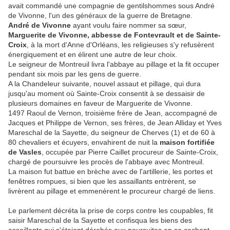
avait commandé une compagnie de gentilshommes sous André
de Vivonne, l'un des généraux de la guerre de Bretagne.
André de Vivonne
ayant voulu faire nommer sa sœur,
Marguerite de Vivonne, abbesse de Fontevrault et de Sainte-
Croix
, à la mort d'Anne d'Orléans, les religieuses s'y refusèrent
énergiquement et en élirent une autre de leur choix.
Le seigneur de Montreuil livra l'abbaye au pillage et la fit occuper
pendant six mois par les gens de guerre.
A la Chandeleur suivante, nouvel assaut et pillage, qui dura
jusqu'au moment où Sainte-Croix consentit à se dessaisir de
plusieurs domaines en faveur de Marguerite de Vivonne.
1497 Raoul de Vernon, troisième frère de Jean, accompagné de
Jacques et Philippe de Vernon, ses frères, de Jean Alliday et Yves
Mareschal de la Sayette, du seigneur de Cherves (1) et de 60 à
80 chevaliers et écuyers, envahirent de nuit la
maison fortifiée
de Vasles
, occupée par Pierre Caillet procureur de Sainte-Croix,
chargé de poursuivre les procès de l'abbaye avec Montreuil.
La maison fut battue en brèche avec de l'artillerie, les portes et
fenêtres rompues, si bien que les assaillants entrèrent, se
livrèrent au pillage et emmenèrent le procureur chargé de liens.
Le parlement décréta la prise de corps contre les coupables, fit
saisir Mareschal de la Sayette et confisqua les biens des