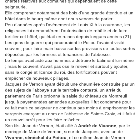
chartes relatives aux domaines qui dépendaient de cette
seigneurie.
Elle comprenait notamment des bois d'une grande étendue et un
hôtel dans le bourg même dont nous venons de parler.
Peu d'années après l'avénement de Louis XI à la couronne, les
religieuses lui demandèrent l'autorisation de rebâtir et de faire
fortifier cet hôtel, qui était en ruines depuis longues années (21).
Les gens de guerre qui parcouraient le Poitou l'avaient visité
souvent, pour faire main basse sur les provisions de toutes sortes
déposées par les fermiers et tenanciers de l'abbesse.
Le temps avait aidé aux hommes à détruire le bâtiment lui-même
; mais le couvent n'avait pas osé le relever et surtout y ajouter,
sans le congé et licence du roi, des fortifications pouvant
empêcher de nouveaux pillages.
Jacques de Vernon ayant détruit une chaumière construite par un
des sujets de l'abbaye sur le territoire contesté, un arrêt du
parlement de Paris ordonna la saisie du château de Montreuil
jusqu'à payementdes amendes auxquelles il fut condamné pour
ce fait mais ce seigneur ne continua pas moins à emprisonner les
sergents exerçant au nom de l'abbesse de Sainte-Croix, et il fallut
un nouvel arrêt pour les faire relâcher.
Son fils, Jean de Vernon, était allié à
André de Vivonne
, par le
mariage de Marie de Vernon, sœur de Jacques, avec un de
Vivonne, sénéchal du Poitou
, et ce même Jean de Vernon