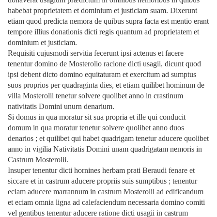
habebat proprietatem et dominium et justiciam suam. Dixerunt
etiam quod predicta nemora de quibus supra facta est mentio erant
tempore illius donationis dicti regis quantum ad proprietatem et
dominium et justiciam.
Requisiti cujusmodi servitia fecerunt ipsi actenus et facere
tenentur domino de Mosterolio racione dicti usagii, dicunt quod
ipsi debent dicto domino equitaturam et exercitum ad sumptus
suos proprios per quadraginta dies, et etiam quilibet hominum de
villa Mosterolii tenetur solvere quolibet anno in crastinum
nativitatis Domini unurn denarium.
Si domus in qua moratur sit sua propria et ille qui conducit
domum in qua moratur tenetur solvere quolibet anno duos
denarios ; et quilibet qui habet quadrigam tenetur aducere quolibet
anno in vigilia Nativitatis Domini unam quadrigatam nemoris in
Castrum Mosterolii.
Insuper tenentur dicti hornines herbam prati Beraudi fenare et
siccare et in castrum aducere propriis suis sumptibus ; tenentur
eciam aducere marrannum in castrum Mosterolii ad edificandum
et eciam omnia ligna ad calefaciendum necessaria domino comiti
vel gentibus tenentur aducere ratione dicti usagii in castrum