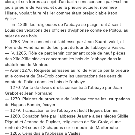
clerc; et ses frères au sujet d'un bail à cens consenti par Eschine,
jadis prieure de Vasles, et que la prieure actuelle, nommée
Hilarie, voulait faire résilier comme étant préjudiciable àson
église.
— En 1238, les religieuses de l'abbaye se plaignirent à saint
Louis des vexations des officiers d'Alphonse comte de Poitou, au
sujet de ces bois.
— 1258. Vente consentie à l'abbesse par Jean Suard, valet, et
Pierre de Fondmarin, de leur part du four de l'abbaye à Vasles.
— V. 1265. Rôle de parchemin contenant copie de neuf pièces
des XIIe-XIIIe siècles concernant les bois de l'abbaye dans la
châtellenie de Montreuil.
— Avant 1270. Requête adressée au roi de France par la prieure
et le convent de Ste-Croix contre les usurpations des gens du
comte de Poitou dans les bois de l'abbaye.
— 1270. Vente de divers droits consentie à l'abbaye par Jean
Grabot et Jean Normand.
— 1270. Plaintes du procureur de l'abbaye contre les usurpations
de Hugues Bonnin, écuyer.
— 1279. Transaction entre l'abbaye et ledit Hugues Bonnin.
— 1280. Donation faite par l'abbesse Jeanne à ses nièces Sibille
Rigaud et Jeanne de Puyloer, religieuses de Ste-Croix, d'une
rente de 26 sous et 2 chapons sur le moulin de Maillerouhe.
— 1285. Cens dus à l'abbesse à Vasles.