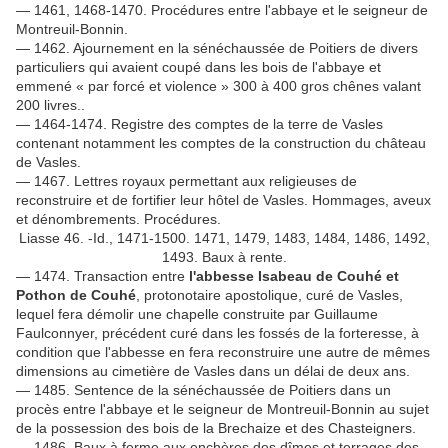
— 1461, 1468-1470. Procédures entre l'abbaye et le seigneur de
Montreuil-Bonnin.
— 1462. Ajournement en la sénéchaussée de Poitiers de divers
particuliers qui avaient coupé dans les bois de l'abbaye et
emmené « par forcé et violence » 300 à 400 gros chênes valant
200 livres..
— 1464-1474. Registre des comptes de la terre de Vasles
contenant notamment les comptes de la construction du château
de Vasles.
— 1467. Lettres royaux permettant aux religieuses de
reconstruire et de fortifier leur hôtel de Vasles. Hommages, aveux
et dénombrements. Procédures.
Liasse 46. -Id., 1471-1500. 1471, 1479, 1483, 1484, 1486, 1492,
1493. Baux à rente.
— 1474. Transaction entre
l'abbesse Isabeau de Couhé et
Pothon de Couhé
, protonotaire apostolique, curé de Vasles,
lequel fera démolir une chapelle construite par Guillaume
Faulconnyer, précédent curé dans les fossés de la forteresse, à
condition que l'abbesse en fera reconstruire une autre de mêmes
dimensions au cimetière de Vasles dans un délai de deux ans.
— 1485. Sentence de la sénéchaussée de Poitiers dans un
procès entre l'abbaye et le seigneur de Montreuil-Bonnin au sujet
de la possession des bois de la Brechaize et des Chasteigners.
— 1486. Baux à ferme aux enchères des dîmes et terrages des