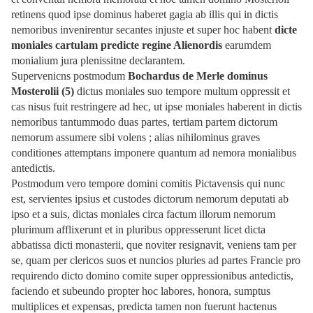
retinens quod ipse dominus haberet gagia ab illis qui in dictis
nemoribus invenirentur secantes injuste et super hoc habent
dicte
moniales cartulam predicte
regine Alienordis
earumdem
monialium jura plenissitne declarantem.
Supervenicns postmodum
Bochardus de Merle dominus
Mosterolii (5)
dictus moniales suo tempore multum oppressit et
cas nisus fuit restringere ad hec, ut ipse moniales haberent in dictis
nemoribus tantummodo duas partes, tertiam partem dictorum
nemorum assumere sibi volens ; alias nihilominus graves
conditiones attemptans imponere quantum ad nemora monialibus
antedictis.
Postmodum vero tempore domini comitis Pictavensis qui nunc
est, servientes ipsius et custodes dictorum nemorum deputati ab
ipso et a suis, dictas moniales circa factum illorum nemorum
plurimum afflixerunt et in pluribus oppresserunt licet dicta
abbatissa dicti monasterii, que noviter resignavit, veniens tam per
se, quam per clericos suos et nuncios pluries ad partes Francie pro
requirendo dicto domino comite super oppressionibus antedictis,
faciendo et subeundo propter hoc labores, honora, sumptus
multiplices et expensas, predicta tamen non fuerunt hactenus