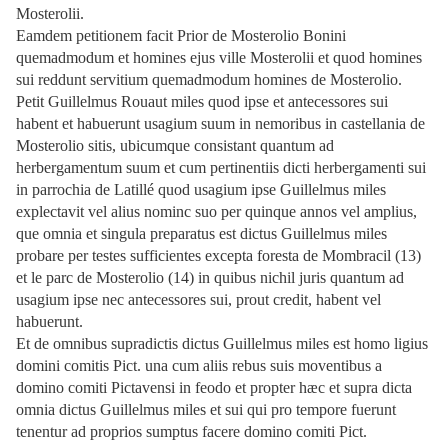
Mosterolii.
Eamdem petitionem facit Prior de Mosterolio Bonini
quemadmodum et homines ejus ville Mosterolii et quod homines
sui reddunt servitium quemadmodum homines de Mosterolio.
Petit Guillelmus Rouaut miles quod ipse et antecessores sui
habent et habuerunt usagium suum in nemoribus in castellania de
Mosterolio sitis, ubicumque consistant quantum ad
herbergamentum suum et cum pertinentiis dicti herbergamenti sui
in parrochia de Latillé quod usagium ipse Guillelmus miles
explectavit vel alius nominc suo per quinque annos vel amplius,
que omnia et singula preparatus est dictus Guillelmus miles
probare per testes sufficientes excepta foresta de Mombracil (13)
et le parc de Mosterolio (14) in quibus nichil juris quantum ad
usagium ipse nec antecessores sui, prout credit, habent vel
habuerunt.
Et de omnibus supradictis dictus Guillelmus miles est homo ligius
domini comitis Pict. una cum aliis rebus suis moventibus a
domino comiti Pictavensi in feodo et propter hæc et supra dicta
omnia dictus Guillelmus miles et sui qui pro tempore fuerunt
tenentur ad proprios sumptus facere domino comiti Pict.