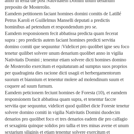
anno in tertia die post Nativitatem Domini unum denarium
preposito de Mosterolio.
Eamdem petitionem faciant homines domini comitis de Latillé
Petrus Karoli et Guillelmus Manselli deputati a predictis
hominibus ad petendum et respondendum pro se.
Eamdem responsionem fecit abbatissa predicta quam fecerat
supra : pro predictis autem faciant homines predicti servitia
domino comiti que sequuntur :Videlicet pro quolibet igne seu foco
tenetur quilibet solvere unum denarium quolibet anno in vigilia
Nativitatis Domini ; tenentur etiam solvere dicti homines domino
de Mosterolio exercitum et equitaturam ad sumptus suos proprios
per quadraginta dies racione dicti usagii et herbergamentorum
suorum et biannium et tenentur molere ad molendinum suum et
coquere ad suum furnum.
Eamdem peticionem feciunt homines de Foresta (10), et eamdem
responsionem facit abbatissa quam supra, et tenentur faccre
servitia que sequuntur, videlicet quod quilibet dicte Foreste tenetur
solvere domino comiti in vigilia Nativitatis Domini duodecim
denarios pro quolibet foco et tres denarios eadem die pro calfagio
et sexaginta quinque solidos pro tallia et tres minas avene et unum
sextarium siliginis et etiam tenentur solvere exercitum et