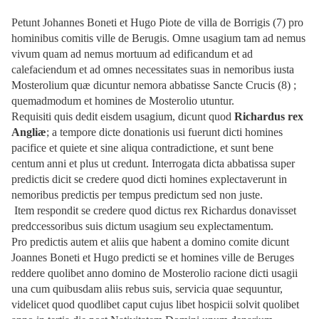
Petunt Johannes Boneti et Hugo Piote de villa de Borrigis (7) pro
hominibus comitis ville de Berugis. Omne usagium tam ad nemus
vivum quam ad nemus mortuum ad edificandum et ad
calefaciendum et ad omnes necessitates suas in nemoribus iusta
Mosterolium quæ dicuntur nemora abbatisse Sancte Crucis (8) ;
quemadmodum et homines de Mosterolio utuntur.
Requisiti quis dedit eisdem usagium, dicunt quod
Richardus rex
Angliæ
; a tempore dicte donationis usi fuerunt dicti homines
pacifice et quiete et sine aliqua contradictione, et sunt bene
centum anni et plus ut credunt. Interrogata dicta abbatissa super
predictis dicit se credere quod dicti homines explectaverunt in
nemoribus predictis per tempus predictum sed non juste.
Item respondit se credere quod dictus rex Richardus donavisset
predccessoribus suis dictum usagium seu explectamentum.
Pro predictis autem et aliis que habent a domino comite dicunt
Joannes Boneti et Hugo predicti se et homines ville de Beruges
reddere quolibet anno domino de Mosterolio racione dicti usagii
una cum quibusdam aliis rebus suis, servicia quae sequuntur,
videlicet quod quodlibet caput cujus libet hospicii solvit quolibet