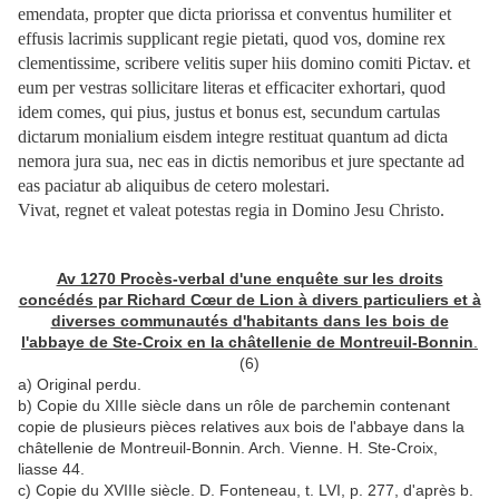
emendata, propter que dicta priorissa et conventus humiliter et
effusis lacrimis supplicant regie pietati, quod vos, domine rex
clementissime, scribere velitis super hiis domino comiti Pictav. et
eum per vestras sollicitare literas et efficaciter exhortari, quod
idem comes, qui pius, justus et bonus est, secundum cartulas
dictarum monialium eisdem integre restituat quantum ad dicta
nemora jura sua, nec eas in dictis nemoribus et jure spectante ad
eas paciatur ab aliquibus de cetero molestari.
Vivat, regnet et valeat potestas regia in Domino Jesu Christo.
Av 1270 Procès-verbal d'une enquête sur les droits
concédés par Richard Cœur de Lion à divers particuliers et à
diverses communautés d'habitants dans les bois de
l'abbaye de Ste-Croix en la châtellenie de Montreuil-Bonnin
.
(6)
a) Original perdu.
b) Copie du XIIIe siècle dans un rôle de parchemin contenant
copie de plusieurs pièces relatives aux bois de l'abbaye dans la
châtellenie de Montreuil-Bonnin. Arch. Vienne. H. Ste-Croix,
liasse 44.
c) Copie du XVIIIe siècle. D. Fonteneau, t. LVI, p. 277, d'après b.