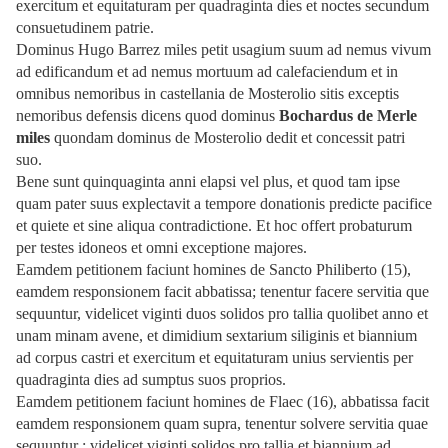
exercitum et equitaturam per quadraginta dies et noctes secundum
consuetudinem patrie.
Dominus Hugo Barrez miles petit usagium suum ad nemus vivum
ad edificandum et ad nemus mortuum ad calefaciendum et in
omnibus nemoribus in castellania de Mosterolio sitis exceptis
nemoribus defensis dicens quod dominus
Bochardus de Merle
miles
quondam dominus de Mosterolio dedit et concessit patri
suo.
Bene sunt quinquaginta anni elapsi vel plus, et quod tam ipse
quam pater suus explectavit a tempore donationis predicte pacifice
et quiete et sine aliqua contradictione. Et hoc offert probaturum
per testes idoneos et omni exceptione majores.
Eamdem petitionem faciunt homines de Sancto Philiberto (15),
eamdem responsionem facit abbatissa; tenentur facere servitia que
sequuntur, videlicet viginti duos solidos pro tallia quolibet anno et
unam minam avene, et dimidium sextarium siliginis et biannium
ad corpus castri et exercitum et equitaturam unius servientis per
quadraginta dies ad sumptus suos proprios.
Eamdem petitionem faciunt homines de Flaec (16), abbatissa facit
eamdem responsionem quam supra, tenentur solvere servitia quae
sequuntur : videlicet viginti solidos pro tallia et biannium ad