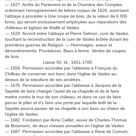
— 1627. Arrêts du Parlement et de la Chambre des Comptes
ordonnant l'enregistrement de lettres royaux de 1626, autorisant
l'abbaye à procéder à Une coupe de bois, de la valeur de 6.000
livres, qui seront exclusivement employées aux réparations des
châteaux et églises de Maillé et Vasles.
— 1629. Accord entre l'abbaye et Pierre Salmon, curé de Vasles,
touchant la reconstruction de la cure de Vasles brûlée durant les
premières guerres de Religion. — Hommages, aveux et
dénombrements. Procédures. Baux à ferme. Ventes de coupes
de bois.
Liasse 50. Id., 1651-1700.
— 1556. Permission accordée par l'abbesse à François du
Chilleau de conserver son banc dans l'église de Vasles au-
dessus de la sépulture de ses ancêtres.
— 1676. Permission accordée par l'abbesse à Jacques de la
Sayette de faire changer l'autel de sa chapelle et de le faire
mettre contre le mur de son château, et dans ce cas de faire
percer le pilier et d'y faire une porte par laquelle ledit de la
Sayette pourra passer de sa chapelle à son banc au chœur de
l'église de Vasles.
— 1682. Fondation par Anne Caillet, veuve de Charles-Thomas
de Boismorin, de deux messes annuelles en l'église de Vasles.
— 1687. Permission accordée par l'abbesse à René de Cumont,