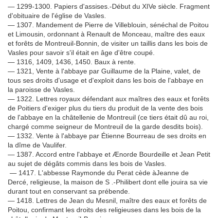
— 1299-1300. Papiers d'assises.-Début du XIVe siècle. Fragment
d'obituaire de l'église de Vasles.
— 1307. Mandement de Pierre de Villeblouin, sénéchal de Poitou
et Limousin, ordonnant à Renault de Monceau, maître des eaux
et forêts de Montreuil-Bonnin, de visiter un taillis dans les bois de
Vasles pour savoir s'il était en âge d'être coupé.
— 1316, 1409, 1436, 1450. Baux à rente.
— 1321, Vente à l'abbaye par Guillaume de la Plaine, valet, de
tous ses droits d'usage et d'exploit dans les bois de l'abbaye en
la paroisse de Vasles.
— 1322. Lettres royaux défendant aux maîtres des eaux et forêts
de Poitiers d'exiger plus du tiers du produit de la vente des bois
de l'abbaye en la châtellenie de Montreuil (ce tiers était dû au roi,
chargé comme seigneur de Montreuil de la garde desdits bois).
— 1332. Vente à l'abbaye par Étienne Bourreau de ses droits en
la dîme de Vaulifer.
— 1387. Accord entre l'abbaye et Ænorde Bourdeille et Jean Petit
au sujet de dégâts commis dans les bois de Vasles.
— 1417. L'abbesse Raymonde du Perat cède àJeanne de
Dercé, religieuse, la maison de S .-Philibert dont elle jouira sa vie
durant tout en conservant sa prébende.
— 1418. Lettres de Jean du Mesnil, maître des eaux et forêts de
Poitou, confirmant les droits des religieuses dans les bois de la