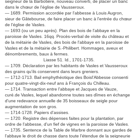
seigneur de la Barbotière, nouveau converti, de placer un banc
dans le chœur de l'église de Vausseroux.
— 1689. Permission accordée par l'abbesse à Louis Augron,
sieur de Gâtebourse, de faire placer un banc à l'entrée du chœur
de l'église de Vasles.
— 1693 (ou un peu après). Plan des bois de l'abbaye en la
paroisse de Vasles. 16qq. Procès-verbal de visite du château et
de la métairie de Vasles, des bois de l'abbaye en la paroisse de
Vasles et de la métairie de S.-Philibert. Hommages, aveux et
dénombrements, baux à fermes.
Liasse 51. Id., 1701-1735.
— 1709. Déclaration par les habitants de Vasles et Vausseroux
des grains qu'ils conservent dans leurs greniers.
— 1712-1713. Bail emphythéotique des Boisl'Abbesse consenti
pour quatre-vingt-dix-neuf ans à François du Chilleau.
— 1714. Transaction entre l'abbaye et Jacques de Vauze,
curé.de Vasles, lequel abandonne toutes ses dîmes en échange
d'une redevance annuelle de 35 boisseaux de seigle pour
augmentation de son gros.
— 1714-1728. Papiers d'assises.
— 1720. Registre des dépenses faites pour la plantation, par
ordre de l'abbesse, d'un fief de vignes en la paroisse de Vasles.
— 1735. Sentence de la Table de Marbre donnant aux gardes de
l'abbaye le droit de chasse dans toute l'étendue de la seigneurie