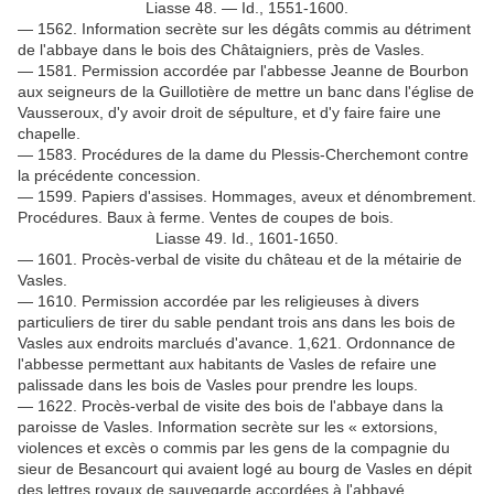
Liasse 48. — Id., 1551-1600.
— 1562. Information secrète sur les dégâts commis au détriment
de l'abbaye dans le bois des Châtaigniers, près de Vasles.
— 1581. Permission accordée par l'abbesse Jeanne de Bourbon
aux seigneurs de la Guillotière de mettre un banc dans l'église de
Vausseroux, d'y avoir droit de sépulture, et d'y faire faire une
chapelle.
— 1583. Procédures de la dame du Plessis-Cherchemont contre
la précédente concession.
— 1599. Papiers d'assises. Hommages, aveux et dénombrement.
Procédures. Baux à ferme. Ventes de coupes de bois.
Liasse 49. Id., 1601-1650.
— 1601. Procès-verbal de visite du château et de la métairie de
Vasles.
— 1610. Permission accordée par les religieuses à divers
particuliers de tirer du sable pendant trois ans dans les bois de
Vasles aux endroits marclués d'avance. 1,621. Ordonnance de
l'abbesse permettant aux habitants de Vasles de refaire une
palissade dans les bois de Vasles pour prendre les loups.
— 1622. Procès-verbal de visite des bois de l'abbaye dans la
paroisse de Vasles. Information secrète sur les « extorsions,
violences et excès o commis par les gens de la compagnie du
sieur de Besancourt qui avaient logé au bourg de Vasles en dépit
des lettres royaux de sauvegarde accordées à l'abbayé.