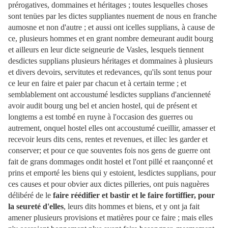
prérogatives, dommaines et héritages ; toutes lesquelles choses
sont tenües par les dictes suppliantes nuement de nous en franche
aumosne et non d'autre ; et aussi ont icelles supplians, à cause de
ce, plusieurs hommes et en grant nombre demeurant audit bourg
et ailleurs en leur dicte seigneurie de Vasles, lesquels tiennent
desdictes supplians plusieurs héritages et dommaines à plusieurs
et divers devoirs, servitutes et redevances, qu'ils sont tenus pour
ce leur en faire et paier par chacun et à certain terme ; et
semblablement ont accoustumé lesdictes supplians d'ancienneté
avoir audit bourg ung bel et ancien hostel, qui de présent et
longtems a est tombé en ruyne à l'occasion des guerres ou
autrement, onquel hostel elles ont accoustumé cueillir, amasser et
recevoir leurs dits cens, rentes et revenues, et illec les garder et
conserver; et pour ce que souventes fois nos gens de guerre ont
fait de grans dommages ondit hostel et l'ont pillé et raançonné et
prins et emporté les biens qui y estoient, lesdictes supplians, pour
ces causes et pour obvier aux dictes pilleries, ont puis naguères
délibéré de le
faire réédifier et bastir et le faire fortiffier, pour
la seureté d'elles
, leurs dits hommes et biens, et y ont ja fait
amener plusieurs provisions et matières pour ce faire ; mais elles