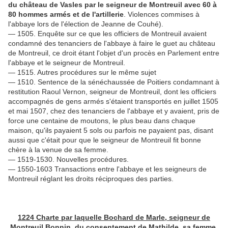
du château de Vasles par le seigneur de Montreuil avec 60 à
80 hommes armés et de l'artillerie
. Violences commises à
l'abbaye lors de l'élection de Jeanne de Couhé).
— 1505. Enquête sur ce que les officiers de Montreuil avaient
condamné des tenanciers de l'abbaye à faire le guet au château
de Montreuil, ce droit étant l'objet d'un procès en Parlement entre
l'abbaye et le seigneur de Montreuil.
— 1515. Autres procédures sur le même sujet
— 1510. Sentence de la sénéchaussée de Poitiers condamnant à
restitution Raoul Vernon, seigneur de Montreuil, dont les officiers
accompagnés de gens armés s'étaient transportés en juillet 1505
et mai 1507, chez des tenanciers de l'abbaye et y avaient, pris de
force une centaine de moutons, le plus beau dans chaque
maison, qu'ils payaient 5 sols ou parfois ne payaient pas, disant
aussi que c'était pour que le seigneur de Montreuil fit bonne
chère à la venue de sa femme.
— 1519-1530. Nouvelles procédures.
— 1550-1603 Transactions entre l'abbaye et les seigneurs de
Montreuil réglant les droits réciproques des parties.
1224 Charte par laquelle Bochard de Marle, seigneur de
Montreuil Bonnin, du consentement de Mathilde, sa femme,