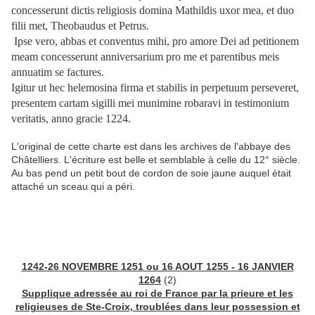
concesserunt dictis religiosis domina Mathildis uxor mea, et duo
filii met, Theobaudus et Petrus.
Ipse vero, abbas et conventus mihi, pro amore Dei ad petitionem
meam concesserunt anniversarium pro me et parentibus meis
annuatim se factures.
Igitur ut hec helemosina firma et stabilis in perpetuum perseveret,
presentem cartam sigilli mei munimine robaravi in testimonium
veritatis, anno gracie 1224.
L'original de cette charte est dans les archives de l'abbaye des
Châtelliers. L'écriture est belle et semblable à celle du 12° siècle.
Au bas pend un petit bout de cordon de soie jaune auquel était
attaché un sceau qui a péri.
1242-26 NOVEMBRE 1251 ou 16 AOUT 1255 - 16 JANVIER
1264
(2)
Supplique adressée au roi de France par la prieure et les
religieuses de Ste-Croix, troublées dans leur possession et