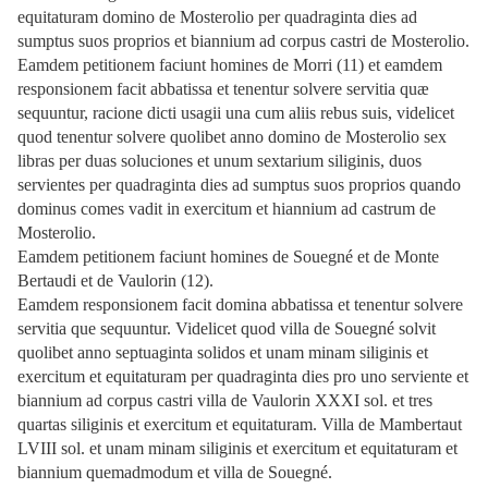
equitaturam domino de Mosterolio per quadraginta dies ad
sumptus suos proprios et biannium ad corpus castri de Mosterolio.
Eamdem petitionem faciunt homines de Morri (11) et eamdem
responsionem facit abbatissa et tenentur solvere servitia quæ
sequuntur, racione dicti usagii una cum aliis rebus suis, videlicet
quod tenentur solvere quolibet anno domino de Mosterolio sex
libras per duas soluciones et unum sextarium siliginis, duos
servientes per quadraginta dies ad sumptus suos proprios quando
dominus comes vadit in exercitum et hiannium ad castrum de
Mosterolio.
Eamdem petitionem faciunt homines de Souegné et de Monte
Bertaudi et de Vaulorin (12).
Eamdem responsionem facit domina abbatissa et tenentur solvere
servitia que sequuntur. Videlicet quod villa de Souegné solvit
quolibet anno septuaginta solidos et unam minam siliginis et
exercitum et equitaturam per quadraginta dies pro uno serviente et
biannium ad corpus castri villa de Vaulorin XXXI sol. et tres
quartas siliginis et exercitum et equitaturam. Villa de Mambertaut
LVIII sol. et unam minam siliginis et exercitum et equitaturam et
biannium quemadmodum et villa de Souegné.