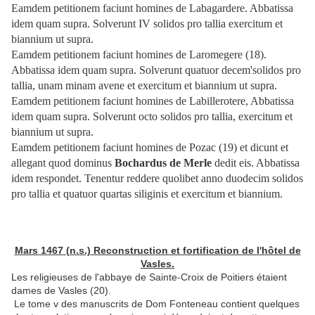
Eamdem petitionem faciunt homines de Labagardere. Abbatissa
idem quam supra. Solverunt IV solidos pro tallia exercitum et
biannium ut supra.
Eamdem petitionem faciunt homines de Laromegere (18).
Abbatissa idem quam supra. Solverunt quatuor decem'solidos pro
tallia, unam minam avene et exercitum et biannium ut supra.
Eamdem petitionem faciunt homines de Labillerotere, Abbatissa
idem quam supra. Solverunt octo solidos pro tallia, exercitum et
biannium ut supra.
Eamdem petitionem faciunt homines de Pozac (19) et dicunt et
allegant quod dominus
Bochardus de Merle
dedit eis. Abbatissa
idem respondet. Tenentur reddere quolibet anno duodecim solidos
pro tallia et quatuor quartas siliginis et exercitum et biannium.
Mars 1467 (n.s.) Reconstruction et fortification de l'hôtel de
Vasles.
Les religieuses de l'abbaye de Sainte-Croix de Poitiers étaient
dames de Vasles (20).
Le tome v des manuscrits de Dom Fonteneau contient quelques