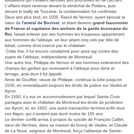
assaillants qui s'étaient dérobés aux poursuites en se cachant.
L'affaire étant revenue devant le sénéchal de Poitiers, puis
devant le bailly de Touraine, la condamnation fut confirmée.
Deux ans plus tard, en 1505, Raoul de Vernon, ayant épousé la
sœur de
l'amiral de Bonivet
, et étant devenu
grand fauconnier
de France et capitaine des archers de la garde écossaise du
Roi
, faisait enlever par ses hommes les troupeaux appartenant
aux hommes de l'abbaye, en leur jetant cinq sols par tête de
bétail, comme droit exercé par le châtelain.
Cette fois, il fut encore condamné pour avoir agi contre des
sujets de l'abbaye, indépendants de Montreuil.
Une autre fois, Philippe de Vernon et ses hommes enlevèrent des
champs les gerbes qui revenaient à l'abbaye pour dime et
terrage, acte dont il fut appelé.
Anne de Gouffier, veuve de Philippe, continua la lutte jusqu'en
1530, en revendiquant toujours les droits de justice sur Vasles et
Ayron.
En 1550, il y eut un accommodement par lequel Sainte-Croix
partagea avec le châtelain de Montreuil les droits de juridiction
sur Ayron; et, en 1603, une autre transaction termina enfin tous
ces litiges, qui n'avaient pas duré moins de 155 ans.
Le dernier conflit arriva à propos du suicide de François Caillet,
sieur de Verrines, dans sa maison du bourg de Vasles, et Claude
de La Noue, seigneur de Montreuil, força l'abbesse de Sainte-