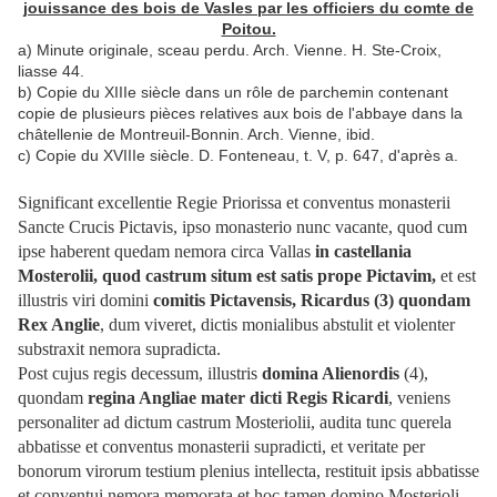
jouissance des bois de Vasles par les officiers du comte de
Poitou.
a) Minute originale, sceau perdu. Arch. Vienne. H. Ste-Croix,
liasse 44.
b) Copie du XIIIe siècle dans un rôle de parchemin contenant
copie de plusieurs pièces relatives aux bois de l'abbaye dans la
châtellenie de Montreuil-Bonnin. Arch. Vienne, ibid.
c) Copie du XVIIIe siècle. D. Fonteneau, t. V, p. 647, d'après a.
Significant excellentie Regie Priorissa et conventus monasterii
Sancte Crucis Pictavis, ipso monasterio nunc vacante, quod cum
ipse haberent quedam nemora circa Vallas
in castellania
Mosterolii, quod castrum situm est satis prope Pictavim,
et est
illustris viri domini
comitis Pictavensis, Ricardus (3) quondam
Rex Anglie
, dum viveret, dictis monialibus abstulit et violenter
substraxit nemora supradicta.
Post cujus regis decessum, illustris
domina Alienordis
(4),
quondam
regina Angliae mater dicti Regis Ricardi
, veniens
personaliter ad dictum castrum Mosteriolii, audita tunc querela
abbatisse et conventus monasterii supradicti, et veritate per
bonorum virorum testium plenius intellecta, restituit ipsis abbatisse
et conventui nemora memorata et hoc tamen domino Mosterioli