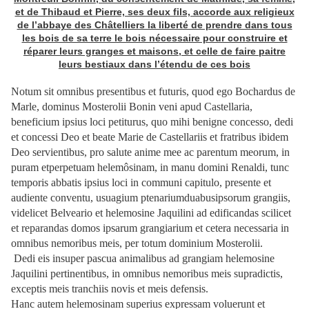
et de Thibaud et Pierre, ses deux fils, accorde aux religieux
de l’abbaye des Châtelliers la liberté de prendre dans tous
les bois de sa terre le bois nécessaire pour construire et
réparer leurs granges et maisons, et celle de faire paitre
leurs bestiaux dans l’étendu de ces bois
Notum sit omnibus presentibus et futuris, quod ego Bochardus de
Marle, dominus Mosterolii Bonin veni apud Castellaria,
beneficium ipsius loci petiturus, quo mihi benigne concesso, dedi
et concessi Deo et beate Marie de Castellariis et fratribus ibidem
Deo servientibus, pro salute anime mee ac parentum meorum, in
puram etperpetuam helemôsinam, in manu domini Renaldi, tunc
temporis abbatis ipsius loci in communi capitulo, presente et
audiente conventu, usuagium ptenariumduabusipsorum grangiis,
videlicet Belveario et helemosine Jaquilini ad edificandas scilicet
et reparandas domos ipsarum grangiarium et cetera necessaria in
omnibus nemoribus meis, per totum dominium Mosterolii.
Dedi eis insuper pascua animalibus ad grangiam helemosine
Jaquilini pertinentibus, in omnibus nemoribus meis supradictis,
exceptis meis tranchiis novis et meis defensis.
Hanc autem helemosinam superius expressam voluerunt et