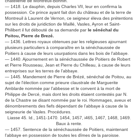
châtellenie de Montreuil-Bonnin.
— 1418. Le dauphin, depuis Charles VII, leur en confirma la
possession. Ce prince ayant fait don du château et de la terre de
Montreuil à Laurent de Vernon, ce seigneur éleva des prétentions
sur les droits de juridiction de Maillé, Vasles, Ayron et Saint-
Philibert il fut débouté de sa demande par
le sénéchal du
Poitou, Pierre de Brezé.
— 1436. Lettres royaux obtenues par les religieuses ajournant
plusieurs particuliers à comparaître en la sénéchaussée de
Poitiers à cause de leurs usurpations dans les bois de l'abbaye.
— 1440. Ajournement en la sénéchaussée de Poitiers de Robert
et Pierre Rousseau, Jean et Pierre du Chilleau, à cause de leurs
entreprises sur les terres de l'abbaye.
— 1445. Mandement de Pierre de Brézé, sénéchal de Poitou, au
sujet de l'élection comme prieure claustrale de Marguerite
Amblarde nommée par l'abbesse et le convent à la mort de
Philippe de Dercé, mais dont les droits étaient contestés par N.
de la Chastre se disant nommée par le roi. Hommages, aveux et
dénombrements des fiefs dépendant de l'abbaye à cause de la
seigneurie de Vasles. Procédures.
Liasse 45. Id., 1451-1470. 1454, 1457, i465, 1467, 1468, 1469.
Baux à rente.
— 1457. Sentence de la sénéchaussée de Poitiers, maintenant
l'abbaye en possession de toutes les dîmes de la paroisse.