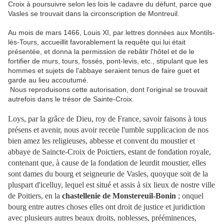
Croix à poursuivre selon les lois le cadavre du défunt, parce que
Vasles se trouvait dans la circonscription de Montreuil.
Au mois de mars 1466, Louis XI, par lettres données aux Montils-
lès-Tours, accueillit favorablement la requête qui lui était
présentée, et donna la permission de rebâtir l'hôtel et de le
fortifier de murs, tours, fossés, pont-levis, etc., stipulant que les
hommes et sujets de l'abbaye seraient tenus de faire guet et
garde au lieu accoutumé.
Nous reproduisons cette autorisation, dont l'original se trouvait
autrefois dans le trésor de Sainte-Croix.
Loys, par la grâce de Dieu, roy de France, savoir faisons à tous
présens et avenir, nous avoir receüe l'umble supplicacion de nos
bien amez les religieuses, abbesse et convent du moustier et
abbaye de Saincte-Croix de Poictiers, estant de fondation royale,
contenant que, à cause de la fondation de leurdit moustier, elles
sont dames du bourg et seigneurie de Vasles, quoyque soit de la
pluspart d'icelluy, lequel est situé et assis à six lieux de nostre ville
de Poitiers, en la
chastellenie de Monstereuil-Bonin
; onquel
bourg entre autres choses elles ont droit de justice et juridiction
avec plusieurs autres beaux droits, noblesses, prééminences,