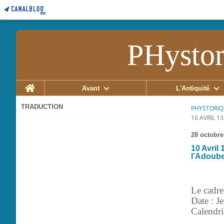
PHystor
Home
Avant
L'Antiquité
TRADUCTION
PHYSTORIQ
10 AVRIL 
28 octobre
10 Avril
l’Adoube
Le cadre
Date : J
Calendrie