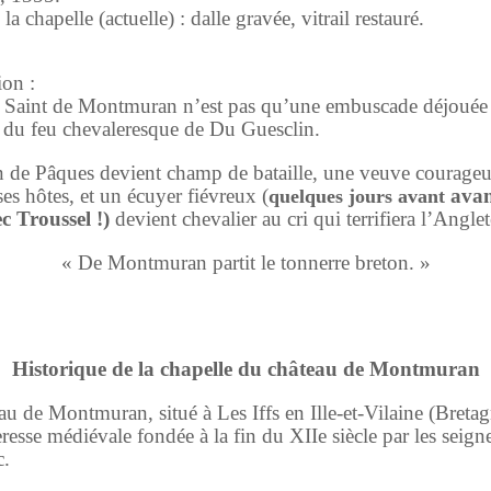
 la chapelle (actuelle) : dalle gravée, vitrail restauré.
on :
 Saint de Montmuran n’est pas qu’une embuscade déjouée :
du feu chevaleresque de Du Guesclin.
n de Pâques devient champ de bataille, une veuve courage
ses hôtes, et un écuyer fiévreux (
avan
quelques jours avant
c Troussel !)
devient chevalier au cri qui terrifiera l’Anglet
« De Montmuran partit le tonnerre breton. »
Historique de la chapelle du château de Montmuran
au de Montmuran, situé à Les Iffs en Ille-et-Vilaine (Bretag
eresse médiévale fondée à la fin du XIIe siècle par les seign
c.