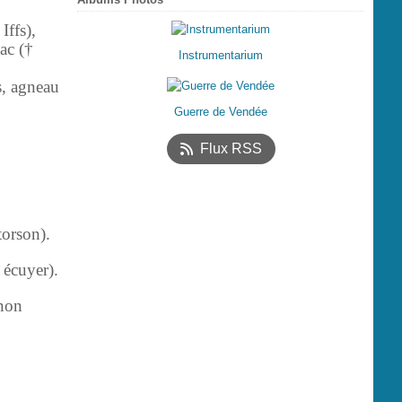
Iffs),
ac (†
Instrumentarium
s, agneau
Guerre de Vendée
Flux RSS
orson).
 écuyer).
non