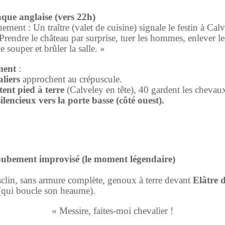
aque anglaise (vers 22h)
ement : Un traître (valet de cuisine) signale le festin à Cal
 Prendre le château par surprise, tuer les hommes, enlever l
 souper et brûler la salle. »
ment
:
liers
approchent au crépuscule.
ent pied à terre
(Calveley en tête), 40 gardent les chevau
ilencieux vers la porte basse (côté ouest).
oubement improvisé (le moment légendaire)
lin, sans armure complète, genoux à terre devant
Elâtre 
qui boucle son heaume).
« Messire, faites-moi chevalier !