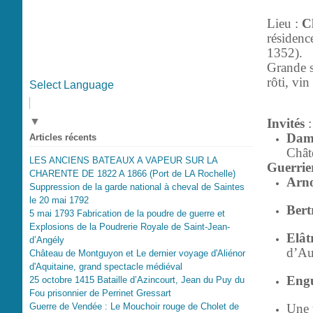
Lieu :
C
résidenc
1352).
Grande s
rôti, vin
Select Language
▼
Invités
:
Dame
Articles récents
Chât
LES ANCIENS BATEAUX A VAPEUR SUR LA
Guerrie
CHARENTE DE 1822 A 1866 (Port de LA Rochelle)
Arn
Suppression de la garde national à cheval de Saintes
le 20 mai 1792
Bert
5 mai 1793 Fabrication de la poudre de guerre et
Explosions de la Poudrerie Royale de Saint-Jean-
Elât
d’Angély
d’Au
Château de Montguyon et Le dernier voyage d'Aliénor
d'Aquitaine, grand spectacle médiéval
Engu
25 octobre 1415 Bataille d’Azincourt, Jean du Puy du
Fou prisonnier de Perrinet Gressart
Une t
Guerre de Vendée : Le Mouchoir rouge de Cholet de