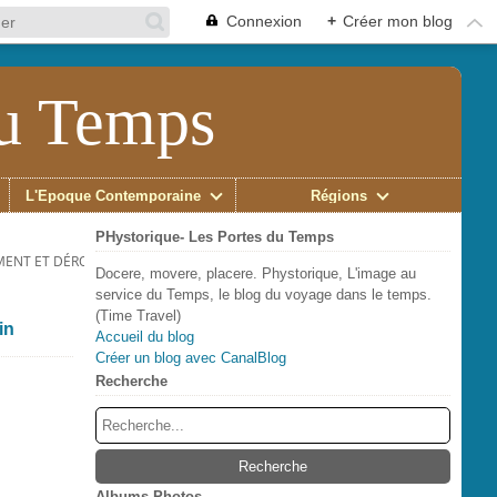
Connexion
+
Créer mon blog
du Temps
L'Époque Contemporaine
Régions
PHystorique- Les Portes du Temps
MENT ET DÉROUTE DE CALVELEY.
Docere, movere, placere. Phystorique, L'image au
service du Temps, le blog du voyage dans le temps.
(Time Travel)
in
Accueil du blog
Créer un blog avec CanalBlog
Recherche
Albums Photos