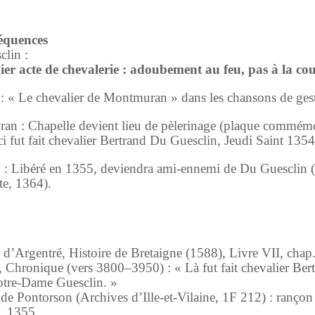
équences
clin :
er acte de chevalerie : adoubement au feu, pas à la co
 « Le chevalier de Montmuran » dans les chansons de gest
n : Chapelle devient lieu de pèlerinage (plaque commémo
ci fut fait chevalier Bertrand Du Guesclin, Jeudi Saint 1354
 : Libéré en 1355, deviendra ami-ennemi de Du Guesclin
te, 1364).
 d’Argentré, Histoire de Bretaigne (1588), Livre VII, chap
, Chronique (vers 3800–3950) : « Là fut fait chevalier Ber
otre-Dame Guesclin. »
 de Pontorson (Archives d’Ille-et-Vilaine, 1F 212) : rançon
y, 1355.