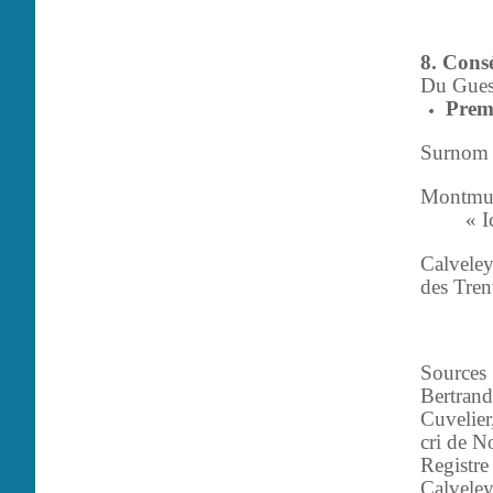
8. Cons
Du Gues
Premi
Surnom :
Montmura
« I
Calveley
des Tren
Sources
Bertrand
Cuvelier
cri de N
Registre
Calvele