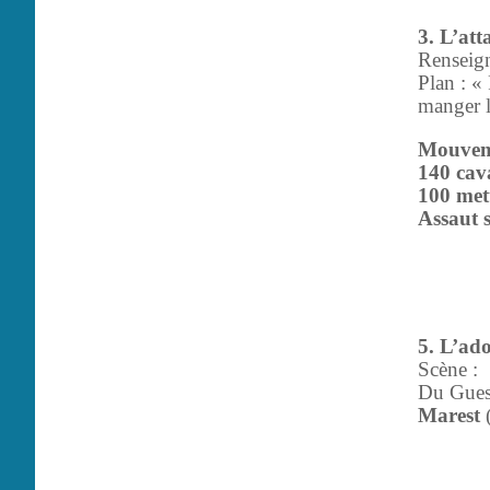
3. L’att
Renseign
Plan : «
manger le
Mouve
140 cava
100 mett
Assaut s
5. L’ad
Scène :
Du Guesc
Marest
(