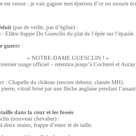
e est venue : je vais gagner mes éperons d’or ou mourir éc
éduit
(pas de veille, pas d’église) :
e
: Elâtre frappe Du Guesclin du plat de l’épée sur l’épaule
e guerr
e :
« NOTRE-DAME GUESCLIN ! »
premier usage officiel – retentira jusqu’à Cocherel et Auray
ct : Chapelle du château (encore debout, classée MH).
pierre, vitrail brisé par une flèche anglaise pendant l’assaut
taille dans la cour et les fossés
lin (nouveau chevalier) :
à deux mains, frappe d’estoc et de taille.