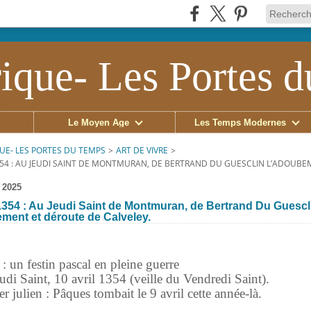
ique- Les Portes 
Le Moyen Âge
Les Temps Modernes
UE- LES PORTES DU TEMPS
>
ART DE VIVRE
>
1354 : AU JEUDI SAINT DE MONTMURAN, DE BERTRAND DU GUESCLIN L’ADOUBE
 2025
 1354 : Au Jeudi Saint de Montmuran, de Bertrand Du Guescl
ment et déroute de Calveley.
 : un festin pascal en pleine guerre
eudi Saint, 10 avril 1354 (veille du Vendredi Saint).
r julien : Pâques tombait le 9 avril cette année-là.