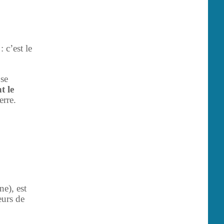
 c’est le
use
t le
erre.
ne), est
eurs de