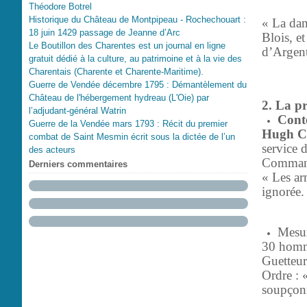
Théodore Botrel
Historique du Château de Montpipeau - Rochechouart :
« La dam
18 juin 1429 passage de Jeanne d’Arc
Blois, e
Le Boutillon des Charentes est un journal en ligne
d’Argent
gratuit dédié à la culture, au patrimoine et à la vie des
Charentais (Charente et Charente-Maritime).
Guerre de Vendée décembre 1795 : Démantèlement du
Château de l'hébergement hydreau (L'Oie) par
2. La p
l’adjudant-général Watrin
Conte
Guerre de la Vendée mars 1793 : Récit du premier
Hugh Ca
combat de Saint Mesmin écrit sous la dictée de l’un
service 
des acteurs
Command
Derniers commentaires
« Les ar
ignorée.
Mesur
30 homme
Guetteur
Ordre : 
soupçonn