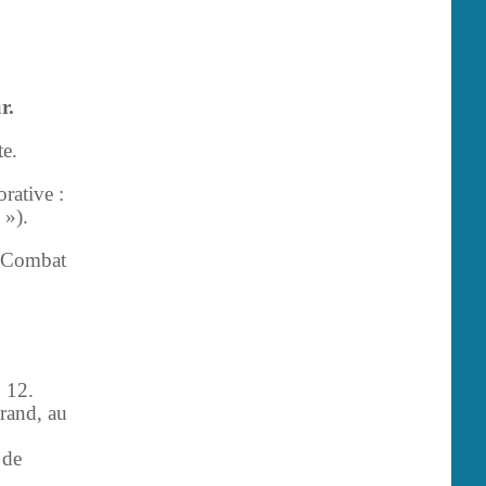
ur.
e.
rative :
 »).
 (Combat
. 12.
trand, au
 de