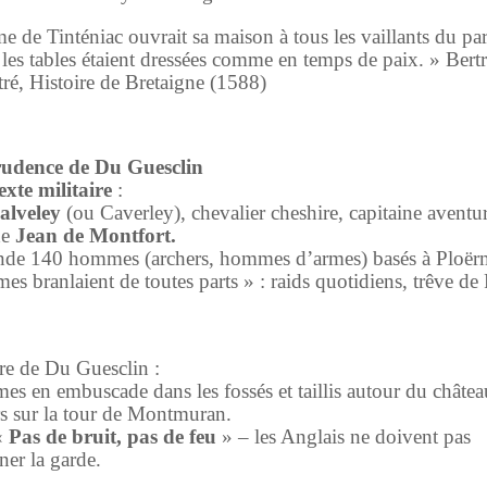
e de Tinténiac ouvrait sa maison à tous les vaillants du par
t les tables étaient dressées comme en temps de paix. » Bert
ré, Histoire de Bretaigne (1588)
rudence de Du Guesclin
xte militaire
:
lveley
(ou Caverley), chevalier cheshire, capitaine aventur
de
Jean de Montfort.
e 140 hommes (archers, hommes d’armes) basés à Ploër
mes branlaient de toutes parts » : raids quotidiens, trêve de
e de Du Guesclin :
s en embuscade dans les fossés et taillis autour du châte
s sur la tour de Montmuran.
«
Pas de bruit, pas de feu
» – les Anglais ne doivent pas
er la garde.