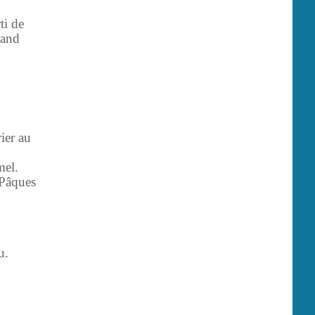
ti de
rand
ier au
mel.
 Pâques
au.