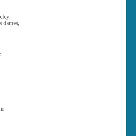
veley.
es dames,
x.
du