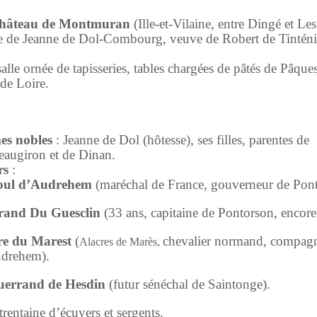
hâteau de Montmuran
(Ille-et-Vilaine, entre Dingé et Les 
e de Jeanne de Dol-Combourg, veuve de Robert de Tinténi
alle ornée de tapisseries, tables chargées de pâtés de Pâque
 de Loire.
s nobles
: Jeanne de Dol (hôtesse), ses filles, parentes de
eaugiron et de Dinan.
rs
:
oul d’Audrehem
(maréchal de France, gouverneur de Pont
rand Du Guesclin
(33 ans, capitaine de Pontorson, encore
re du Marest
(
chevalier normand, compag
Alacres de Marès,
drehem).
errand de Hesdin
(futur sénéchal de Saintonge).
rentaine d’écuyers et sergents.