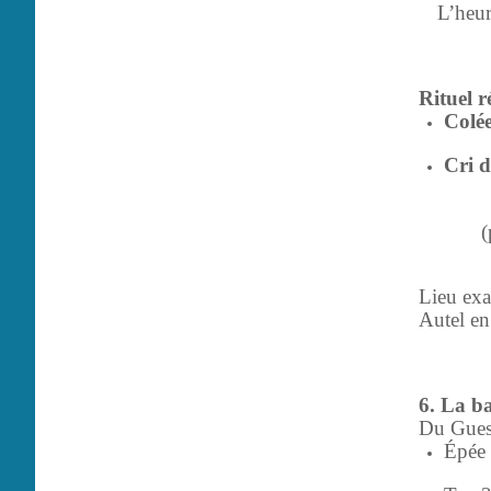
L’heur
Rituel r
Colé
Cri d
(
Lieu exa
Autel en 
6. La ba
Du Guesc
Épée 