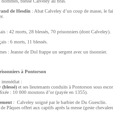
 hommes, blesse Calveley au bras.
and de Hesdin
: Abat Calveley d’un coup de masse, le fai
er.
ais : 42 morts, 28 blessés, 70 prisonniers (dont Calveley).
ais : 6 morts, 11 blessés.
es : Jeanne de Dol frappe un sergent avec un tisonnier.
prisonniers à Pontorson
t immédiat :
 (blessé)
et ses lieutenants conduits à Pontorson sous esco
ixée : 10 000 moutons d’or (payée en 1355).
tement
: Calveley soigné par le barbier de Du Guesclin.
de Pâques offert aux captifs après la messe (geste chevaler