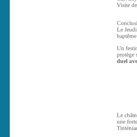
Visite de
Conclusi
Le Jeudi
baptême 
Un festi
protège 
duel ave
Le châte
une fort
Tinténia