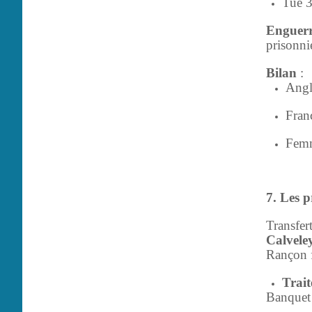
Tue 3
Enguerr
prisonni
Bilan
:
Angl
Franç
Femm
7. Les 
Transfer
Calveley
Rançon f
Trai
Banquet 