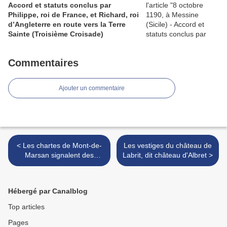
Accord et statuts conclus par
Philippe, roi de France, et Richard, roi
d’Angleterre en route vers la Terre
Sainte (Troisième Croisade)
Commentaires
Ajouter un commentaire
< Les chartes de Mont-de-
Les vestiges du château de
Marsan signalent des
Labrit, dit château d'Albret >
vicomtes de Labrit, à
l'époque des Normands, qui
envahirent (Vadaron) leur
Hébergé par Canalblog
château, en 841.
Top articles
Pages