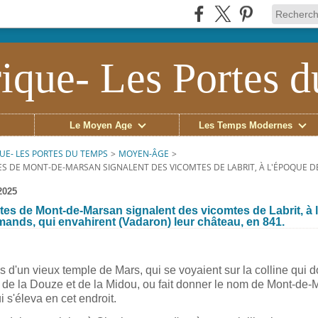
ique- Les Portes 
Le Moyen Âge
Les Temps Modernes
UE- LES PORTES DU TEMPS
>
MOYEN-ÂGE
>
ES DE MONT-DE-MARSAN SIGNALENT DES VICOMTES DE LABRIT, À L'ÉPOQUE D
2025
tes de Mont-de-Marsan signalent des vicomtes de Labrit, à 
ands, qui envahirent (Vadaron) leur château, en 841.
s d'un vieux temple de Mars, qui se voyaient sur la colline qui 
 de la Douze et de la Midou, ou fait donner le nom de Mont-de-
ui s'éleva en cet endroit.