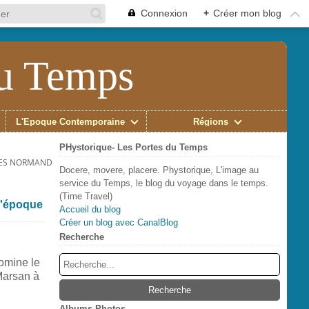
Connexion
+
Créer mon blog
du Temps
L'Époque Contemporaine
Régions
PHystorique- Les Portes du Temps
ES NORMANDS, QUI ENVAHIRENT (VADARON) LEUR CHÂTEAU, EN 841.
Docere, movere, placere. Phystorique, L'image au
service du Temps, le blog du voyage dans le temps.
(Time Travel)
l'époque
Accueil du blog
Créer un blog avec CanalBlog
Recherche
domine le
Marsan à
Albums Photos