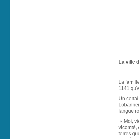
La ville
La famill
1141 qu'e
Un certai
Lobanner
langue ro
« Moi, vi
vicomté, 
terres qu