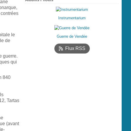
mane
onarque,
 contrées
Instrumentarium
itale le
Guerre de Vendée
le de
Flux RSS
e guerre.
ques qui
n 840
ls
12, Tartas
ne
que (avant
de-