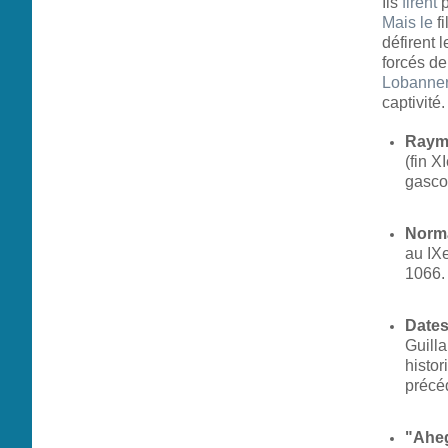
Ils
firent
p
Mais
le
fi
défirent 
forcés d
Lobanner
captivité.
Raym
(fin X
gasco
Norm
au IXe
1066.
Date
Guill
histor
précé
"Ahe