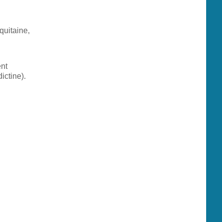
quitaine,
ent
ictine).