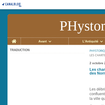
PHystor
Home
Avant
L'Antiquité
TRADUCTION
PHYSTORIQ
LES CHART
2 octobre 
Les char
des Norm
Les débri
confluent
la ville q