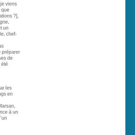
je viens
t que
tions ?],
gne,
et un
le, chef-
us
 préparer
ses de
 été
ar les
ngs en
Marsan,
ence à un
d’un