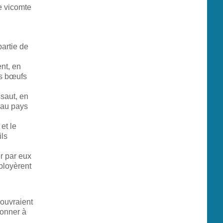
e vicomte
partie de
ent, en
es bœufs
ssaut, en
 au pays
et le
ils
er par eux
éployèrent
couvraient
donner à