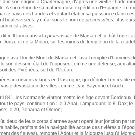
le doit son origine à Charlemagne, d'après une vieille charte ro
te. A son retour de sa malheureuse expédition d'Espagne, ce m
ar le pays des Landes et voulant établir sa puissance dans ces
t bouleversées, y créa, sous le nom de
proconsulies
, plusieurs
 administratives.
 dit
«
Il forma aussi la
proconsulie
de Marsan et lui bâtit une cap
a Douze et de la Midou, sur les ruines du temple ou
de la
citadel
gne avait
fortifié
Mont-de-Marsan et l'avait remplie d'hommes d
e son dessein était de l'opposer, comme une défense, aux atta
soit des Pyrénées, soit de
l'Océan.
ères incursions vikings en Gascogne, qui débutent en réalité e
 vaste dévastation de villes comme Dax, Bayonne et Auch.
ril 841, les Normands vinrent mettre le siège devant Bordeaux. I
tout le pays, continue-t-on : le 3 Anai, Lampurdum; le 8, Dax; le 
se; le 20, Benarna et Oloron;
ût, deux de leurs corps d'armée ayant opéré leur jonction par u
habile, profitant de la navigabilité accrue des rivières à l'épo
ment des fleuves), remonte l'Adour et la Midouze jusqu'à Mont-