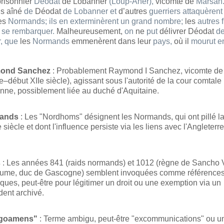
risonnier
Déodat
de Lobanner
(Loup-Aner),
vicomte de
Marsan
ls aîné
de
Déodat
de
Lobanner
et
d’autres
guerriers
attaquèrent
les
Normands;
ils
en
exterminèrent
un
grand
nombre;
les
autres
e
se
rembarquer.
Malheureusement,
on
ne
put
délivrer Déodat
d
,
que
les
Normands
emmenèrent dans leur
pays,
où il
mourut
e
ond Sanchez
: Probablement Raymond I Sanchez, vicomte de
Ie–début XIIe siècle), agissant sous l'autorité de la cour comtale
nne, possiblement liée au duché d'Aquitaine.
ands
: Les "Nordhoms" désignent les Normands, qui ont pillé la
 siècle et dont l'influence persiste via les liens avec l'Angleterr
s
: Les années 841 (raids normands) et 1012 (règne de Sancho 
aume, duc de Gascogne) semblent invoquées comme référence
iques, peut-être pour légitimer un droit ou une exemption via un
dent archivé.
goamens"
: Terme ambigu, peut-être "excommunications" ou un