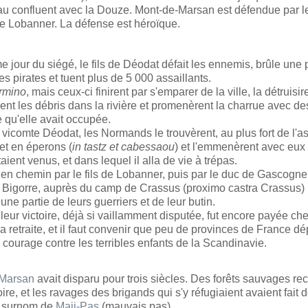
au confluent avec la Douze. Mont-de-Marsan est défendue par l
e Lobanner. La défense est héroïque.
e jour du siégé, le fils de Déodat défait les ennemis, brûle une 
des pirates et tuent plus de 5 000 assaillants.
ermino
, mais ceux-ci finirent par s'emparer de la ville, la détruisir
ent les débris dans la rivière et promenèrent la charrue avec d
e qu'elle avait occupée.
vicomte Déodat, les Normands le trouvèrent, au plus fort de l'a
et en éperons (
in tastz et cabessaou
) et l'emmenèrent avec eux
taient venus, et dans lequel il alla de vie à trépas.
en chemin par le fils de Lobanner, puis par le duc de Gascogne 
 Bigorre, auprès du camp de Crassus (proximo castra Crassus) 
 une partie de leurs guerriers et de leur butin.
 leur victoire, déjà si vaillamment disputée, fut encore payée ch
a retraite, et il faut convenir que peu de provinces de France d
 courage contre les terribles enfants de la Scandinavie.
-Marsan
avait disparu pour trois siècles. Des forêts sauvages re
toire, et les ravages des brigands qui s'y réfugiaient avaient fait 
le surnom de
Maii-Pas
(mauvais pas).