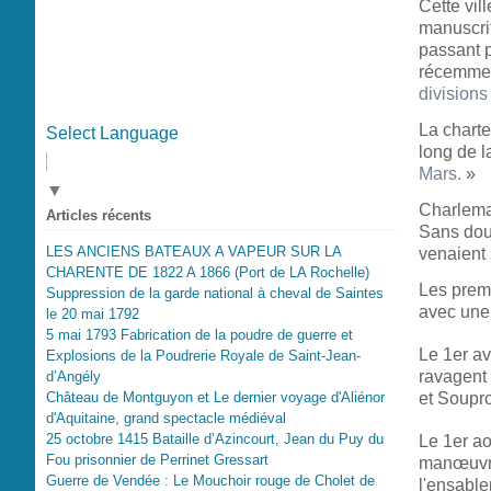
Cette vil
manuscri
passant p
récemmen
divisions
La charte
Select Language
long de l
Mars.
»
▼
Charlema
Articles récents
Sans dout
LES ANCIENS BATEAUX A VAPEUR SUR LA
venaient 
CHARENTE DE 1822 A 1866 (Port de LA Rochelle)
Les premi
Suppression de la garde national à cheval de Saintes
avec une
le 20 mai 1792
5 mai 1793 Fabrication de la poudre de guerre et
Le 1er av
Explosions de la Poudrerie Royale de Saint-Jean-
ravagent 
d’Angély
et Soupro
Château de Montguyon et Le dernier voyage d'Aliénor
d'Aquitaine, grand spectacle médiéval
25 octobre 1415 Bataille d’Azincourt, Jean du Puy du
Le 1er ao
Fou prisonnier de Perrinet Gressart
manœuvre 
Guerre de Vendée : Le Mouchoir rouge de Cholet de
l'ensable