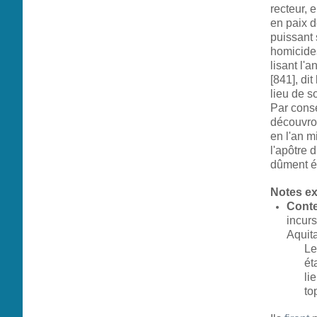
recteur, 
en paix 
puissant 
homicide
lisant l'
[841], dit
lieu de s
Par consé
découvro
en l'an m
l'apôtre 
dûment ét
Notes ex
Conte
incur
Aquita
Le
ét
li
to