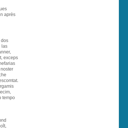
ques
in après
 dos
 las
nner,
t, exceps
nefarias
 noster
che
escomtat.
ergamis
ecim,
lo tempo
mond
oît,