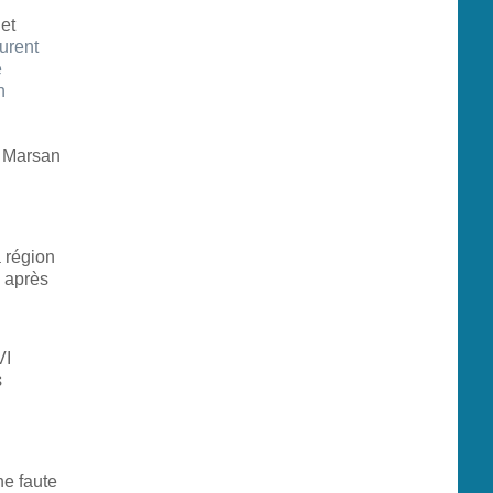
.
et
furent
e
n
 Marsan
 région
e après
VI
s
e faute