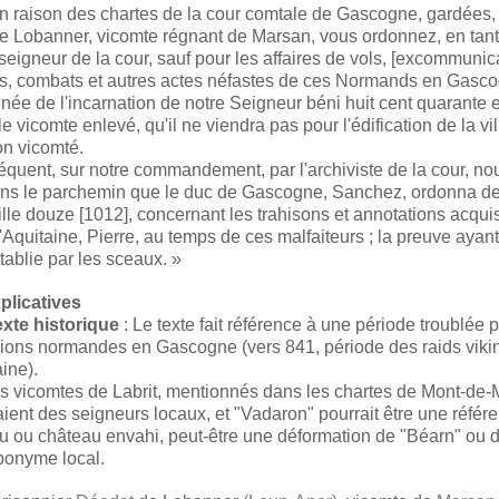
en raison des chartes de la cour comtale de Gascogne, gardées, 
de Lobanner, vicomte régnant de Marsan, vous ordonnez, en tan
seigneur de la cour, sauf pour les affaires de vols, [excommunica
s, combats et autres actes néfastes de ces Normands en Gasco
année de l'incarnation de notre Seigneur béni huit cent quarante 
 le vicomte enlevé, qu'il ne viendra pas pour l'édification de la vil
on vicomté.
quent, sur notre commandement, par l'archiviste de la cour, no
ns le parchemin que le duc de Gascogne, Sanchez, ordonna de
ille douze [1012], concernant les trahisons et annotations acqui
d'Aquitaine, Pierre, au temps de ces malfaiteurs ; la preuve ayant
ablie par les sceaux. »
plicatives
xte historique
: Le texte fait référence à une période troublée p
sions normandes en Gascogne (vers 841, période des raids viki
ine).
s vicomtes de Labrit, mentionnés dans les chartes de Mont-de-
aient des seigneurs locaux, et "Vadaron" pourrait être une référ
eu ou château envahi, peut-être une déformation de "Béarn" ou 
ponyme local.