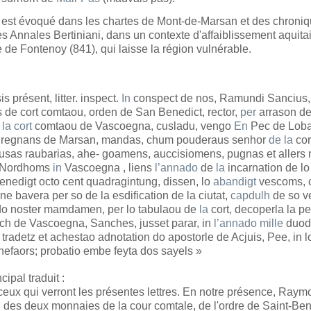
 est évoqué dans les chartes de Mont-de-Marsan et des chroni
 Annales Bertiniani, dans un contexte d'affaiblissement aquita
le de Fontenoy (841), qui laisse la région vulnérable.
s présent, litter. inspect.
In
conspect de nos, Ramundi Sancius,
 de cort comtaou, orden de San Benedict, rector,
per
arrason de
e
la
cort
comtaou de Vascoegna, cusladu, vengo
En
Pec de Loba
regnans de Marsan, mandas, chum pouderaus senhor
de
la
cor
usas raubarias, ahe- goamens, auccisiomens, pugnas et allers 
s Nordhoms
in
Vascoegna , liens
l’annado
de
la
incarnation de lo
enedigt octo cent quadragintung, dissen, lo
abandigt
vescoms, 
e bavera per so de la esdification de la ciutat,
capdulh
de so v
do noster mamdamen, per lo tabulaou de
la
cort, decoperla la p
ch de Vascoegna, Sanches, jusset parar, in
l’annado
mille
duod
 tradetz et achestao adnotation do apostorle de Acjuis, Pee, in 
nefaors; probatio embe feyta dos sayels »
cipal traduit :
ceux qui verront les présentes lettres. En notre présence, Ray
des deux monnaies de la cour comtale, de l'ordre de Saint-Ben