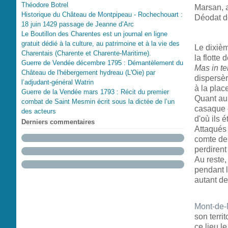
Théodore Botrel
Marsan, 
Historique du Château de Montpipeau - Rochechouart :
Déodat d
18 juin 1429 passage de Jeanne d’Arc
Le Boutillon des Charentes est un journal en ligne
gratuit dédié à la culture, au patrimoine et à la vie des
Le dixièm
Charentais (Charente et Charente-Maritime).
la flotte 
Guerre de Vendée décembre 1795 : Démantèlement du
Mas in t
Château de l'hébergement hydreau (L'Oie) par
dispersèr
l’adjudant-général Watrin
à la plac
Guerre de la Vendée mars 1793 : Récit du premier
Quant au 
combat de Saint Mesmin écrit sous la dictée de l’un
casaque 
des acteurs
d'où ils é
Derniers commentaires
Attaqués 
comte de
perdirent
Au reste,
pendant l
autant de
Mont-de
son terri
ce lieu 