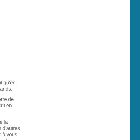
ut qu'en
mands.
erre de
rit en
e la
r d'autres
c à vous,