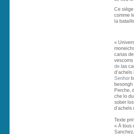
Ce siège
comme les
la batail
« Universi
moneichs
carias d
vescoms 
de
las ca
d’achel
Senhor
b
besongh n
Perche, 
che lo du
sober los
d'achels 
Texte prin
« À tous 
Sanchez, 