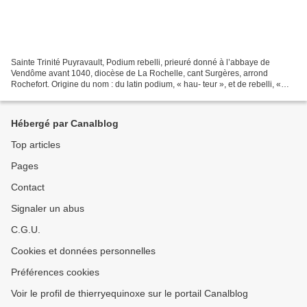
Sainte Trinité Puyravault, Podium rebelli, prieuré donné à l’abbaye de
Vendôme avant 1040, diocèse de La Rochelle, cant Surgères, arrond
Rochefort. Origine du nom : du latin podium, « hau- teur », et de rebelli, «
rebelle ». Le Prieuré fut fondé en 1040...
Hébergé par Canalblog
Top articles
Pages
Contact
Signaler un abus
C.G.U.
Cookies et données personnelles
Préférences cookies
Voir le profil de thierryequinoxe sur le portail Canalblog