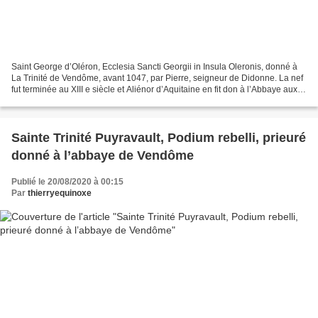
Saint George d’Oléron, Ecclesia Sancti Georgii in Insula Oleronis, donné à
La Trinité de Vendôme, avant 1047, par Pierre, seigneur de Didonne. La nef
fut terminée au XIII e siècle et Aliénor d’Aquitaine en fit don à l’Abbaye aux
Dames de Saintes, qui...
Sainte Trinité Puyravault, Podium rebelli, prieuré
donné à l’abbaye de Vendôme
Publié le 20/08/2020 à 00:15
Par
thierryequinoxe