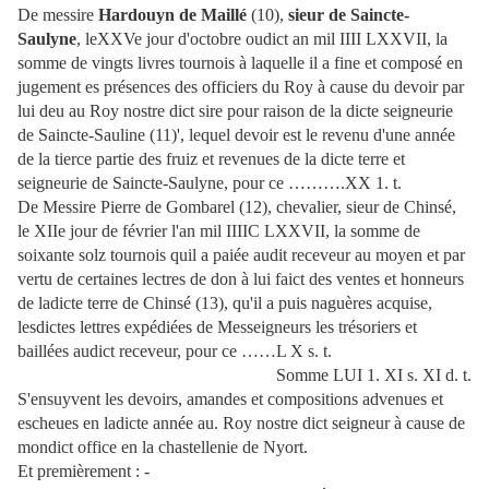
De messire
Hardouyn de Maillé
(10),
sieur de Saincte-
Saulyne
, leXXVe jour d'octobre oudict an mil IIII LXXVII, la
somme de vingts livres tournois à laquelle il a fine et composé en
jugement es présences des officiers du Roy à cause du devoir par
lui deu au Roy nostre dict sire pour raison de la dicte seigneurie
de Saincte-Sauline (11)', lequel devoir est le revenu d'une année
de la tierce partie des fruiz et revenues de la dicte terre et
seigneurie de Saincte-Saulyne, pour ce ……….XX 1. t.
De Messire Pierre de Gombarel (12), chevalier, sieur de Chinsé,
le XIIe jour de février l'an mil IIIIC LXXVII, la somme de
soixante solz tournois quil a paiée audit receveur au moyen et par
vertu de certaines lectres de don à lui faict des ventes et honneurs
de ladicte terre de Chinsé (13), qu'il a puis naguères acquise,
lesdictes lettres expédiées de Messeigneurs les trésoriers et
baillées audict receveur, pour ce ……L X s. t.
Somme LUI 1. XI s. XI d. t.
S'ensuyvent les devoirs, amandes et compositions advenues et
escheues en ladicte année au. Roy nostre dict seigneur à cause de
mondict office en la chastellenie de Nyort.
Et premièrement : -