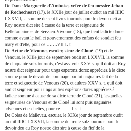
De Dame
Marguerite d'Amboise, vefve de feu messire Jehan
de Rochechoart
(17), le XXIIe jour de juillet oudict an mil IIIIC
LXXVII, la somme de sept livres tournois pour le devoir deû au
Roy nostre dict sire à cause de la terre et seigneurie de
Bellefontaine et de Seez-en-Vivonne (18), que tient ladicte dame
comme ayant le bail et gouvernement des enfans de sondict feu
mary et d'elle, pour ce …….VII 1. t.
De
Artur de Vivonne, escuier, sieur de Cloué
(19) et de
Venours, le XIIIe jour de septembre oudit an LXXVII, la somme
de cinquante solz tournois, c'est assavoir XXV s. quil doit au Roy
nostre dict seigneur pour ungs esperonz dorez appréciez à la dicte
somme pour le devoir de l'ommage par lui naguaires fait de la
terre et seigneurie de Venours (20), et aultres XXV s. t. quil doit
audict seigneur pour ungs autres espérons dorez appréciez à
ladicte somme à cause de sa dicte terre de Cloué (21), lesquelles
seigneuries de Venours et de Cloué lui sont puis naguaires
advenues et escheûes, pour ce……. L s. t.
De Colas de Mallevau, escuier, le XIXe jour de septembre oudit
an mil IIIIC LXXVII, la somme de trente solz tournois pour le
devoir deu au Roy nostre dict sire à cause du fief de la