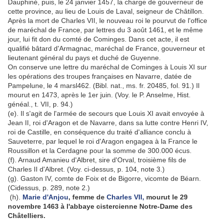
Dauphiné, puis, le 24 janvier 1457, la charge de gouverneur de
cette province, au lieu de Louis de Laval, seigneur de Châtillon.
Après la mort de Charles VII, le nouveau roi le pourvut de l'office
de maréchal de France, par lettres du 3 août 1461, et le même
jour, lui fit don du comté de Cominges. Dans cet acte, il est
qualifié bâtard d'Armagnac, maréchal de France, gouverneur et
lieutenant général du pays et duché de Guyenne.
On conserve une lettre du maréchal de Cominges à Louis XI sur
les opérations des troupes françaises en Navarre, datée de
Pampelune, le 4 marsl462. (Bibl. nat., ms. fr. 20485, fol. 91.) Il
mourut en 1473, après le 1er juin. (Voy. le P. Anselme, Hist.
généal., t. VII, p. 94.)
(e). Il s'agit de l'armée de secours que Louis XI avait envoyée à
Jean II, roi d'Aragon et de Navarre, dans sa lutte contre Henri IV,
roi de Castille, en conséquence du traité d'alliance conclu à
Sauveterre, par lequel le roi d'Aragon engagea à la France le
Roussillon et la Cerdagne pour la somme de 300.000 écus.
(f). Arnaud Amanieu d'Albret, sire d'Orval, troisième fils de
Charles II d'Albret. (Voy. ci-dessus, p. 104, note 3.)
(g). Gaston IV, comte de Foix et de Bigorre, vicomte de Béarn.
(Cidessus, p. 289, note 2.)
(h).
Marie d'Anjou
, femme de
Charles VII,
mourut le 29
novembre 1463 à l'abbaye cistercienne Notre-Dame des
Châtelliers.