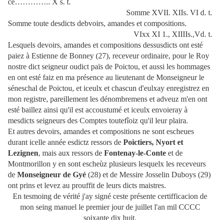
ce………….. X s. t.
Somme XVII. XIIs. VI d. t.
Somme toute desdicts debvoirs, amandes et compositions.
VIxx XI 1., XIIIIs.,Vd. t.
Lesquels devoirs, amandes et compositions dessusdicts ont esté
paiez à Estienne de Bonney (27), receveur ordinaire, pour le Roy
nostre dict seigneur oudict païs de Poictou, et aussi les hommages
en ont esté faiz en ma présence au lieutenant de Monseigneur le
séneschal de Poictou, et iceulx et chascun d'eulxay enregistrez en
mon registre, pareillement les dénombremens et adveuz m'en ont
esté baillez ainsi qu'il est accoustumé et iceulx envoieray à
mesdicts seigneurs des Comptes toutefîoiz qu'il leur plaira.
Et autres devoirs, amandes et compositions ne sont escheues
durant icelle année esdictz ressors de
Poictiers, Nyort et
Lezignen
, mais aux ressors de
Fontenay-le-Conte
et de
Montmorillon y en sont escheùz plusieurs lesquelx les receveurs
de
Monseigneur de Gyé
(28) et de Messire Josselin Duboys (29)
ont prins et levez au prouffit de leurs dicts maistres.
En tesmoing de vérité j'ay signé ceste présente certifficacion de
mon seing manuel le premier jour de juillet l'an mil CCCC
soixante dix huit.