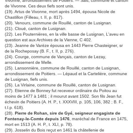
Vivonne, arrondissement de Poitiers. — Sais, commune et canton
de Vivonne. Ces deux fiefs sont unis.
(19). Artus de Vivonne, mort après 1494, épousa Nicole de
Chastillon (Filleau, t. II, p. 817).
(20). Venours, commune de Rouillé, canton de Lusignan.
(21). Cloué, canton de Lusignan.
(22). Les Pouternières, en la ville basse de Lusignan, L'aveu en
question est aux Archives de la Vienne, C 402.
(23). Jeanne de Varèze épousa en 1443 Pierre Chasteigner, sr
de la Rocheposay (B. F., t. II, p. 276).
(24). Courge, commune de Vançais, canton de Lezay,
arrondissement de Melle.
(25). Lansonnière, commune de Rouillé, canton de Lusignan,
arrondissement de Poitiers. — Lépaud et la Cartelière, commune
de Lusignan, fiefs unis.
(26). La Virlaine, commune de Rouillé, canton de Lusignan.
(27). Etienne de Bonney fut receveur ordinaire du Poitou au
moins de 1477 à 1481 ; il mourut avant 1502. Son fils Jean fut
échevin de Poitiers (A. H. P., t. XXXVIII, p. 105, 106, 382 ; B. F.,
t.I.p. 618).
(28).
Pierre de Rohan, sire de Gyé, seigneur engagiste de
Fontenay-le-Comte depuis 1476
, maréchal de France en 1475,
mort en 1513 (A. H. P., t. XLI, p. 78).
(29). Josselin du Bois reçut en 1461 la châtellenie de