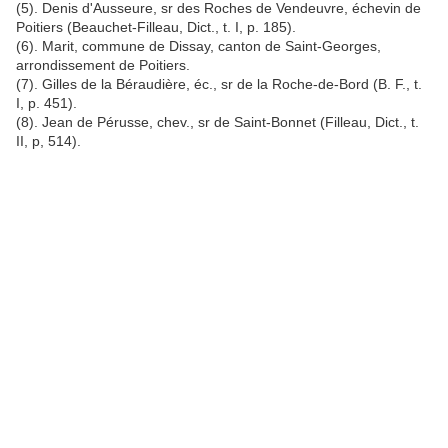
(5). Denis d'Ausseure, sr des Roches de Vendeuvre, échevin de
Poitiers (Beauchet-Filleau, Dict., t. I, p. 185).
(6). Marit, commune de Dissay, canton de Saint-Georges,
arrondissement de Poitiers.
(7). Gilles de la Béraudière, éc., sr de la Roche-de-Bord (B. F., t.
I, p. 451).
(8). Jean de Pérusse, chev., sr de Saint-Bonnet (Filleau, Dict., t.
II, p, 514).