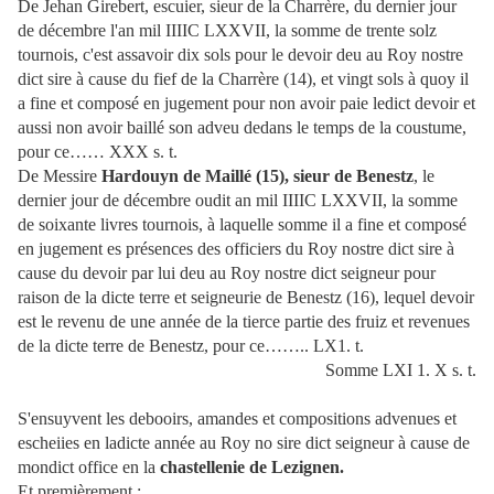
De Jehan Girebert, escuier, sieur de la Charrère, du dernier jour
de décembre l'an mil IIIIC LXXVII, la somme de trente solz
tournois, c'est assavoir dix sols pour le devoir deu au Roy nostre
dict sire à cause du fief de la Charrère (14), et vingt sols à quoy il
a fine et composé en jugement pour non avoir paie ledict devoir et
aussi non avoir baillé son adveu dedans le temps de la coustume,
pour ce…… XXX s. t.
De Messire
Hardouyn de Maillé (15), sieur de Benestz
, le
dernier jour de décembre oudit an mil IIIIC LXXVII, la somme
de soixante livres tournois, à laquelle somme il a fine et composé
en jugement es présences des officiers du Roy nostre dict sire à
cause du devoir par lui deu au Roy nostre dict seigneur pour
raison de la dicte terre et seigneurie de Benestz (16), lequel devoir
est le revenu de une année de la tierce partie des fruiz et revenues
de la dicte terre de Benestz, pour ce…….. LX1. t.
Somme LXI 1. X s. t.
S'ensuyvent les debooirs, amandes et compositions advenues et
escheiies en ladicte année au Roy no sire dict seigneur à cause de
mondict office en la
chastellenie de Lezignen.
Et premièrement :