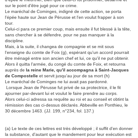
sur le point d'être jugé pour ce crime.
Le maréchal de Cominges, indigné de cette action, se porta
l'épée haute sur Jean de Pérusse et l'en voulut frapper à son
tour.
Celui-ci para ce premier coup, mais ensuite il fut blessé à la tête,
sans chercher à se défendre, pour ne pas manquer à la
discipline.
Mais, à la suite, il changea de compagnie et se mit sous
l'enseigne du comte de Foix (g), espérant qu'un accord pourrait
être ménagé entre son ancien chef et lui, ce qu'il ne put obtenir.
Alors il quitta l'armée, du congé du comte de Foix, et retourna
auprès de
la reine Marie, qu'il accompagna à Saint-Jacques
de Compostelle
et servit jusqu'au jour de sa mort (h)
Le maréchal de Cominges ne lui avait pas pardonné.
Lorsque Jean de Pérusse fut privé de sa protectrice, il le fit
ajourner par-devant lui et voulut le faire prendre au corps.
Alors celui-ci adressa sa requête au roi et au conseil et obtint la
rémission des cas ci-dessus déclarés. Abbeville en Ponthieu, le
30 décembre 1463. (JJ. 199, n°234, fol. 137.)
(a) Le texte de ces lettres est très développé ; il suffit d'en donner
la substance, d'autant que le mandement pour leur exécution est