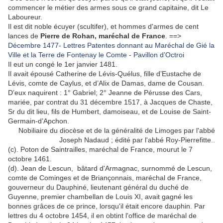
commencer le métier des armes sous ce grand capitaine, dit Le
Laboureur.
Il est dit noble écuyer (scultifer), et hommes d'armes de cent
lances de
Pierre de Rohan, maréchal de France
. ==>
Décembre 1477- Lettres Patentes donnant au Maréchal de Gié la
Ville et la Terre de Fontenay le Comte - Pavillon d’Octroi
Il eut un congé le 1er janvier 1481.
Il avait épousé Catherine de Lévis-Quélus, fille d’Eustache de
Lévis, comte de Caylus, et d’Alix de Damas, dame de Cousan.
D’eux naquirent : 1° Gabriel; 2° Jeanne de Pérusse des Cars,
mariée, par contrat du 31 décembre 1517, à Jacques de Chaste,
Sr du dit lieu, fils de Humbert, damoiseau, et de Louise de Saint-
Germain-d’Apchon.
Nobiliaire du diocèse et de la généralité de Limoges par l'abbé
Joseph Nadaud ; édité par l'abbé Roy-Pierrefitte..
(c). Poton de Saintrailles, maréchal de France, mourut le 7
octobre 1461.
(d). Jean de Lescun, bâtard d'Armagnac, surnommé de Lescun,
comte de Cominges et de Briançonnais, maréchal de France,
gouverneur du Dauphiné, lieutenant général du duché de
Guyenne, premier chambellan de Louis XI, avait gagné les
bonnes grâces de ce prince, lorsqu'il était encore dauphin. Par
lettres du 4 octobre 1454, il en obtint l'office de maréchal de