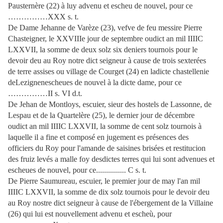
Pausternère (22) à luy advenu et escheu de nouvel, pour ce
……………XXX s. t.
De Dame Jehanne de Varèze (23), vefve de feu messire Pierre
Chasteigner, le XXVIIIe jour de septembre oudict an mil IIIIC
LXXVII, la somme de deux solz six deniers tournois pour le
devoir deu au Roy notre dict seigneur à cause de trois sexterées
de terre assises ou village de Courget (24) en ladicte chastellenie
deLezignenescheues de nouvel à la dicte dame, pour ce
……………II s. VI d.t.
De Jehan de Montloys, escuier, sieur des hostels de Lassonne, de
Lespau et de la Quartelère (25), le dernier jour de décembre
oudict an mil IIIIC LXXVII, la somme de cent solz tournois à
laquelle il a fine et composé en jugement es présences des
officiers du Roy pour l'amande de saisines brisées et restitucion
des fruiz levés a malle foy desdictes terres qui lui sont advenues et
escheues de nouvel, pour ce............... C s. t.
De Pierre Saumureau, escuier, le premier jour de may l'an mil
IIIIC LXXVII, la somme de dix solz tournois pour le devoir deu
au Roy nostre dict seigneur à cause de l'ébergement de la Villaine
(26) qui lui est nouvellement advenu et escheù, pour