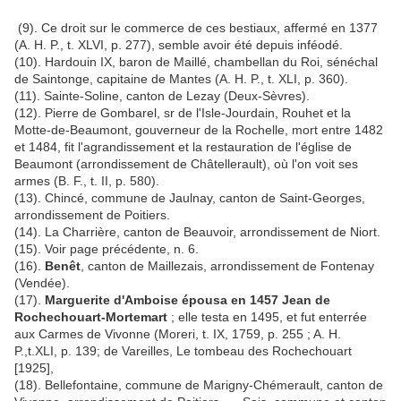
(9). Ce droit sur le commerce de ces bestiaux, affermé en 1377
(A. H. P., t. XLVI, p. 277), semble avoir été depuis inféodé.
(10). Hardouin IX, baron de Maillé, chambellan du Roi, sénéchal
de Saintonge, capitaine de Mantes (A. H. P., t. XLI, p. 360).
(11). Sainte-Soline, canton de Lezay (Deux-Sèvres).
(12). Pierre de Gombarel, sr de l'Isle-Jourdain, Rouhet et la
Motte-de-Beaumont, gouverneur de la Rochelle, mort entre 1482
et 1484, fit l'agrandissement et la restauration de l'église de
Beaumont (arrondissement de Châtellerault), où l'on voit ses
armes (B. F., t. II, p. 580).
(13). Chincé, commune de Jaulnay, canton de Saint-Georges,
arrondissement de Poitiers.
(14). La Charrière, canton de Beauvoir, arrondissement de Niort.
(15). Voir page précédente, n. 6.
(16).
Benêt
, canton de Maillezais, arrondissement de Fontenay
(Vendée).
(17).
Marguerite d'Amboise épousa en 1457 Jean de
Rochechouart-Mortemart
; elle testa en 1495, et fut enterrée
aux Carmes de Vivonne (Moreri, t. IX, 1759, p. 255 ; A. H.
P.,t.XLI, p. 139; de Vareilles, Le tombeau des Rochechouart
[1925],
(18). Bellefontaine, commune de Marigny-Chémerault, canton de