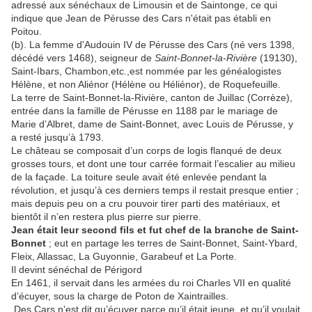
adressé aux sénéchaux de Limousin et de Saintonge, ce qui
indique que Jean de Pérusse des Cars n'était pas établi en
Poitou.
(b). La femme d'Audouin IV de Pérusse des Cars (né vers 1398,
décédé vers 1468), seigneur de
Saint
-
Bonnet
-la-Rivière
(19130),
Saint-Ibars, Chambon,etc.,est nommée par les généalogistes
Hélène, et non Aliénor (Hélène ou Héliénor), de Roquefeuille.
La terre de Saint-Bonnet-la-Rivière, canton de Juillac (Corrèze),
entrée dans la famille de Pérusse en 1188 par le mariage de
Marie d’Albret, dame de Saint-Bonnet, avec Louis de Pérusse, y
a resté jusqu’à 1793.
Le château se composait d’un corps de logis flanqué de deux
grosses tours, et dont une tour carrée formait l’escalier au milieu
de la façade. La toiture seule avait été enlevée pendant la
révolution, et jusqu’à ces derniers temps il restait presque entier ;
mais depuis peu on a cru pouvoir tirer parti des matériaux, et
bientôt il n’en restera plus pierre sur pierre.
Jean était leur second fils et fut chef de la branche de Saint-
Bonnet
; eut en partage les terres de Saint-Bonnet, Saint-Ybard,
Fleix, Allassac, La Guyonnie, Garabeuf et La Porte.
Il devint sénéchal de Périgord
En 1461, il servait dans les armées du roi Charles VII en qualité
d’écuyer, sous la charge de Poton de Xaintrailles.
Des Cars n’est dit qu’écuyer parce qu’il était jeune, et qu’il voulait