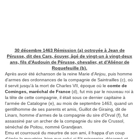
30 décembre 1463 Rémission (a) octroyée à Jean de
Pérusse, dit des Cars, écuyer, âgé de vingt-un à vingt-deux
ans, fils d'Audouin de Pérusse, chevalier, et d'Aliénor de
Roquefeuille (b).
Après avoir été échanson de la reine Marie d'Anjou, puis homme
d'armes des ordonnances de la compagnie de Saintrailles (c), où
il servit jusqu'à la mort de Charles VII, époque où le
comte de
Cominges, maréchal de France
(d), fut mis par le nouveau roi à
la tête de cette compagnie, il était sous ce dernier capitaine à
l'armée de Catalogne (e), au mois de septembre 1463, quand un
gentilhomme de ses parents et amis, Guillot de Giraing, dit de
Linars, homme d'armes de la compagnie du sire d'Orval (f), fut
assassiné par un archer de la compagnie du sire de Crussol,
sénéchal de Poitou, nommé Grandjean.
Emu et courroucé du meurtre de son ami, il frappa d'un coup
d'épée le meurtrier, bien que celui-ci fût prisonnier, désarmé et