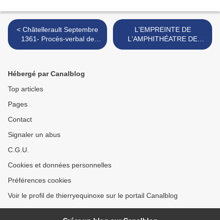
< Châtellerault Septembre
L'EMPREINTE DE
1361- Procès-verbal de
L'AMPHITHÉATRE DE
délivrance à Jean Chandos-
POITIERS DANS LE PLAN
Jean Le Meingre,
DE LA VILLE >
surnommé Boucicaut
Hébergé par Canalblog
Top articles
Pages
Contact
Signaler un abus
C.G.U.
Cookies et données personnelles
Préférences cookies
Voir le profil de thierryequinoxe sur le portail Canalblog