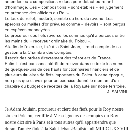
amendes ou « compositions » dues pour défaut ou retard
d'hommage. Ces « compositions » sont établies « en jugement
en présence des officiers du Roi ».
Le taux du relief, modéré, semble du tiers du revenu. Les
éperons ou mailles d'or prévues comme « devoirs » sont perçus
en espèces monnayées.
Le procureur des fiefs reverse les sommes qu'il a perçues entre
les mains du « receveur ordinaire du Poitou ».
A la fin de l'exercice, fixé à la Saint-Jean, il rend compte de sa
gestion à la Chambre des Comptes.
Il reçoit des ordres directement des trésoriers de France.
Enfin il n'est pas sans intérêt de relever dans ce texte les noms
de quelques-uns de ces hauts fonctionnaires financiers et de
plusieurs titulaires de fiefs importants du Poitou à cette époque,
non plus que d'avoir pour un exercice donné le montant d'un
chapitre du budget de recettes de la Royauté sur notre territoire.
J. SALVINI.
Je Adam Joulain, procureur et clerc des fiefz pour le Roy nostre
sire en Poictou, certiffie à Messeigneurs des comptes du Roy
nostre dict sire à Paris et à tous autres qu'il appartiendra que
durant l'année finie à la Saint Jehan-Baptiste mil MIIIIC LXXVIII