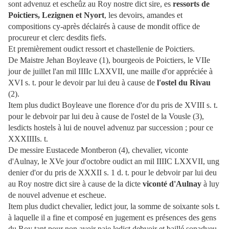
sont advenuz et escheûz au Roy nostre dict sire, es
ressorts de
Poictiers, Lezignen et Nyort
, les devoirs, amandes et
compositions cy-après déclairés à cause de mondit office de
procureur et clerc desdits fiefs.
Et premièrement oudict ressort et chastellenie de Poictiers.
De Maistre Jehan Boyleave (1), bourgeois de Poictiers, le VIIe
jour de juillet l'an mil IIIIc LXXVII, une maille d'or appréciée à
XVI s. t. pour le devoir par lui deu à cause de
l'ostel du Rivau
(2).
Item plus dudict Boyleave une florence d'or du pris de XVIII s. t.
pour le debvoir par lui deu à cause de l'ostel de la Vousle (3),
lesdicts hostels à lui de nouvel advenuz par succession ; pour ce
XXXIIIIs. t.
De messire Eustacede Montberon (4), chevalier, viconte
d'Aulnay, le XVe jour d'octobre oudict an mil IIIIC LXXVII, ung
denier d'or du pris de XXXII s. 1 d. t. pour le debvoir par lui deu
au Roy nostre dict sire à cause de la dicte
viconté d'Aulnay
à luy
de nouvel advenue et escheue.
Item plus dudict chevalier, ledict jour, la somme de soixante sols t.
à laquelle il a fine et composé en jugement es présences des gens
du Roy tant pour non avoir paie ledict debvoir et baillé sonadveu