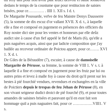
dedans le temps de la coustume que pour restitucion de saisies
brisées, pour ce………… . IIII 1. XII s. I d. t.
De Margarite Poussarde, vefve de feu Maistre Denys Dausserre
(5), la somme de dix escuz d'or vallant XVII. X d. t., à laquelle
elle a fine et composé en jugement es présences des officiers du
Roy nostre dict sire pour les ventes et honneurs par elle deûz
audict sire à cause d'un fief appelé le fief de Maris (6), qu'elle a
puis naguères acquis, ainsi que par ladicte composition que j'ay
baillée au receveur ordinaire de Poictou appert, pour ce……. XVI
1. X d. t.
De Giles de la Béraudère (7), escuier, à cause de
damoiselle
Margarite de Pérusse
, sa femme, la somme de VIII 1. V s. t. à
laquelle il a fine et composé en jugement pour les fruiz par lui ou
autres prins et levez à malle foy à cause du droit qu'il prent sur les
bestes à pié fourchié vendues, revendues et eschangées en la ville
de Poictiers
depuis le trespas de feu
Jehan de Pérusse
(8), en
son vivant seigneur dudict droict de pié fourché (9), et pour toutes
amandes de saisines brisées et paravant qu'il en eust fait son
hommage quil a puis naguaires fait, pour ce ……………VIII1. V
s.