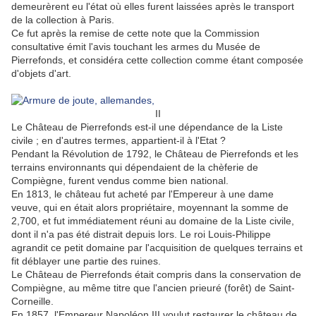
demeurèrent eu l'état où elles furent laissées après le transport
de la collection à Paris.
Ce fut après la remise de cette note que la Commission
consultative émit l'avis touchant les armes du Musée de
Pierrefonds, et considéra cette collection comme étant composée
d'objets d'art.
II
Le Château de Pierrefonds est-il une dépendance de la Liste
civile ; en d'autres termes, appartient-il à l'Etat ?
Pendant la Révolution de 1792, le Château de Pierrefonds et les
terrains environnants qui dépendaient de la chèferie de
Compiègne, furent vendus comme bien national.
En 1813, le château fut acheté par l'Empereur à une dame
veuve, qui en était alors propriétaire, moyennant la somme de
2,700, et fut immédiatement réuni au domaine de la Liste civile,
dont il n'a pas été distrait depuis lors. Le roi Louis-Philippe
agrandit ce petit domaine par l'acquisition de quelques terrains et
fit déblayer une partie des ruines.
Le Château de Pierrefonds était compris dans la conservation de
Compiègne, au même titre que l'ancien prieuré (forêt) de Saint-
Corneille.
En 1857, l'Empereur Napoléon III voulut restaurer le château de