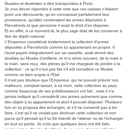
Musées et destinées à être transportées à Porto.
Je crus devoir répondre à cette note que ces caisses n'étaient
point une découverte, qu'on connaissait parfaitement leur
provenance, qu'elles contenaient les armes déposées à
Pierrefonds et que personne n'avait le droit d'en disposer.
Et en effet, à ce moment-là, le plus sage était de les conserver à
titre de dépôt national
L'Empereur considérait évidemment la collection d'armes
déposées à Pierrefonds comme lui appartenant en propre. Il
l'avait payée intégralement sur sa cassette, avait donné des
doubles au Musée d'artillerie, et m'a remis souvent, de la main à
la main, sans reçu, des pièces qu'il me chargeait de joindre à la
collection : ce qu'il n'eut pas fait s'il eût considéré ce Musée
comme un bien acquis à l'Etat.
Il n'est pas douteux que l'Empereur, qui ne pouvait prévoir nos
malheurs, comptait laisser, à sa mort, cette collection au pays,
comme beaucoup de ses prédécesseurs ont fait ; mais il n'a
jamais indiqué qu'il considérât ces armes autrement que comme
des objets à lui appartenant et dont il pouvait disposer. Plusieurs
fois on lui proposa des échanges, et s'il ne consentit pas à les
faire, c'est qu'il ne voulait pas diminuer cette collection et non
parce qu'il pensait qu'il lui fût interdit de l'aliéner ou de l'échanger
en tout ou partie. Je crois que quelques dons ont été faits