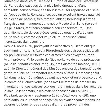
l'analogue dans les Musées de l'Europe et dans celui d'artillerie
de Paris ; des casques de la plus belle époque et d'une
admirable conservation; des boucliers eu fer repoussé et ciselé,
de l'époque de la Renaissance, et d'un excellent travail; quantité
de pièces de harnois, très remarquables ; beaucoup d'armes
françaises qui manquent dans notre Musée d'artillerie (ce sont
les plus rares, tant nous sommes peu conservateurs). Une
quantité notable de ces pièces sont des oeuvres d'art d'une
haute valeur, comme ciselure, niellure, repoussé, émail,
incrustation, damasquinure.
Dès le 6 août 1870, prévoyant les désastres qui n'étaient que
trop imminents, je fis faire a Pierrefonds des caisses solides, afin
d'y pouvoir emballer toutes ces armes et les envoyer à Paris.
Ayant prévenu M. le comte de Nieuwerkerke de cette précaution
(M. le lieutenant-colonel Penguilly, était alors très malade), le 16
août, le Directeur général des Musées envoya des tapissières du
garde-meuble pour emporter les armes à Paris. L'emballage fut
fait dans la journée même, devant nos yeux et en présence de M.
le comte de Nieuwerkerke (sans avoir le temps de dresser un
inventaire), et ces caisses scellées furent mises dans les voitures,
le soir. Le lendemain, elles étaient déposées au Louvre (2).
Plus tard, après le 4 septembre 1870 (c'était vers le -16), une
note dans les journaux annonçait qu'on avait découvert dans les
galeries du Louvre, des caisses d'armures provenant des