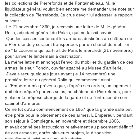
les collections de Pierrefonds et de Fontainebleau, M. le
liquidateur général voulut bien encore me demander une note sur
la collection de Pierrefonds. Je crus devoir lui adresser le rapport
suivant :
Le 21 novembre 1860, je recevais une lettre de M. le général
Rolin, adjudant général du Palais, qui me faisait savoir :
Que les caisses contenant les armures destinées au château de
» Pierrefonds y seraient transportées par un chariot du mobilier
de " la couronne qui partirait de Paris le mercredi (21 novembre.)
pour arriver le lendemain à destination.
La même lettre m'annonçait l'envoi du mobilier du gardien de ces
armes, le sieur Poncin, ouvrier attaché au Musée d'artillerie.
J'avais reçu quelques jours avant (le 14 novembre) une
première lettre du général Rolin qui commençait ainsi :
«L'Empereur m'a prévenu que, d'après ses ordres, un logement
doit être préparé par vos soins, au château de Pierrefonds, pour
y placer le préposé chargé de la garde et de l'entretien de son
cabinet d'armures.
Ce ne fut qu'au commencement de 1867 que la grande salle put
être prête pour le placement de ces armes. L'Empereur, pendant
son séjour à Compiègne, en novembre et décembre 1866,
m'avait donné ses instructions relativement au placement définitif
de ces armes et, après plusieurs projets, la disposition
actuellement existante avait été admise.