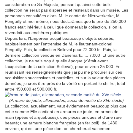
considération de Sa Majesté, pensant qu'ainsi cette belle
collection ne serait pas dispersée et resterait dans un musée. Les
personnes consultées alors, M. le comte de Nieuwerkerke, M.
Penguilly et moi-même, nous déclarâmes que le prix de 250,000
francs était inférieur à celui que donnerait la collection, si on la
revendait aux enchères publiques.
Depuis lors, l'Empereur acquit beaucoup d'objets séparés,
habituellement par l'entremise de M. le lieutenant-colonel
Penguilly. Puis, la collection Belleval pour 72.000 fr. Puis, la
dernière collection vendue en Danemark...... 7.000 Et une autre
collection, je ne sais trop à quelle époque (c'était avant
l'acquisition de la collection Belleval), pour environ 25.000. En
réunissant les renseignements que j'ai pu me procurer sur ces
acquisitions successives et partielles, et sur la valeur des pièces
données, je crois être près de la vérité en portant le chiffre, total
entre 450,000 et 500,000 fr.
(Armure de joute, allemandes, seconde moitiè du XVe siècle)
La collection, actuellement, vaut évidemment beaucoup plus que
cette somme Elle contient en armures de joute, en armes de
main (épées et arquebuses), des pièces uniques et d'une rare
beauté; une armure blanche française (en fer poli), de 1430
environ, qui est une pièce dont on chercherait vainement