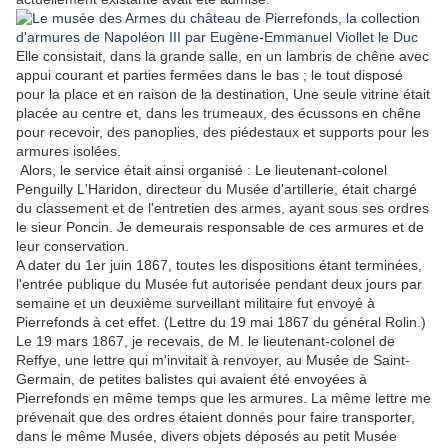
Elle consistait, dans la grande salle, en un lambris de chêne avec
appui courant et parties fermées dans le bas ; le tout disposé
pour la place et en raison de la destination, Une seule vitrine était
placée au centre et, dans les trumeaux, des écussons en chêne
pour recevoir, des panoplies, des piédestaux et supports pour les
armures isolées.
Alors, le service était ainsi organisé : Le lieutenant-colonel
Penguilly L'Haridon, directeur du Musée d'artillerie, était chargé
du classement et de l'entretien des armes, ayant sous ses ordres
le sieur Poncin. Je demeurais responsable de ces armures et de
leur conservation.
A dater du 1er juin 1867, toutes les dispositions étant terminées,
l'entrée publique du Musée fut autorisée pendant deux jours par
semaine et un deuxième surveillant militaire fut envoyé à
Pierrefonds à cet effet. (Lettre du 19 mai 1867 du général Rolin.)
Le 19 mars 1867, je recevais, de M. le lieutenant-colonel de
Reffye, une lettre qui m'invitait à renvoyer, au Musée de Saint-
Germain, de petites balistes qui avaient été envoyées à
Pierrefonds en même temps que les armures. La même lettre me
prévenait que des ordres étaient donnés pour faire transporter,
dans le même Musée, divers objets déposés au petit Musée