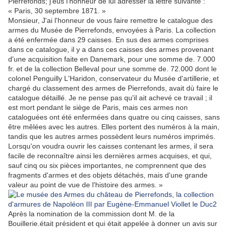
Pierrefonds; j'eus l'honneur de lui adresser la lettre suivante :
« Paris, 30 septembre 1871. »
Monsieur, J'ai l'honneur de vous faire remettre le catalogue des
armes du Musée de Pierrefonds, envoyées à Paris. La collection
a été enfermée dans 29 caisses. En sus des armes comprises
dans ce catalogue, il y a dans ces caisses des armes provenant
d'une acquisition faite en Danemark, pour une somme de. 7.000
fr. et de la collection Belleval pour une somme de. 72.000 dont le
colonel Penguilly L'Haridon, conservateur du Musée d'artillerie, et
chargé du classement des armes de Pierrefonds, avait dù faire le
catalogue détaillé. Je ne pense pas qu'il ait achevé ce travail ; il
est mort pendant le siège de Paris, mais ces armes non
cataloguées ont été enfermées dans quatre ou cinq caisses, sans
être mêlées avec les autres. Elles portent des numéros à la main,
tandis que les autres armes possèdent leurs numéros imprimés.
Lorsqu'on voudra ouvrir les caisses contenant les armes, il sera
facile de reconnaître ainsi les dernières armes acquises, et qui,
sauf cinq ou six pièces importantes, ne comprennent que des
fragments d'armes et des objets détachés, mais d'une grande
valeur au point de vue de l'histoire des armes. »
Après la nomination de la commission dont M. de la
Bouillerie.était président et qui était appelée à donner un avis sur