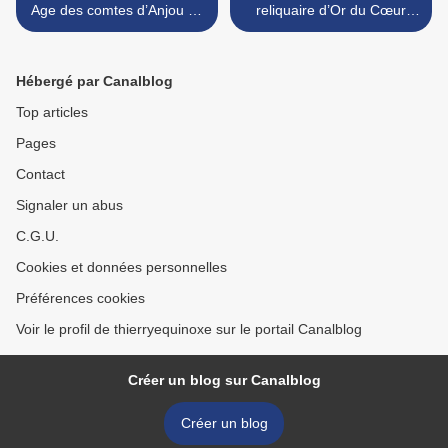
Age des comtes d’Anjou en
reliquaire d’Or du Cœur
Saintonge. (Geoffroy
d'Anne de Bretagne. >
Grisegonelle, Foulques
Nerra, Geoffroy Martel)
Hébergé par Canalblog
Top articles
Pages
Contact
Signaler un abus
C.G.U.
Cookies et données personnelles
Préférences cookies
Voir le profil de thierryequinoxe sur le portail Canalblog
Créer un blog sur Canalblog
Créer un blog