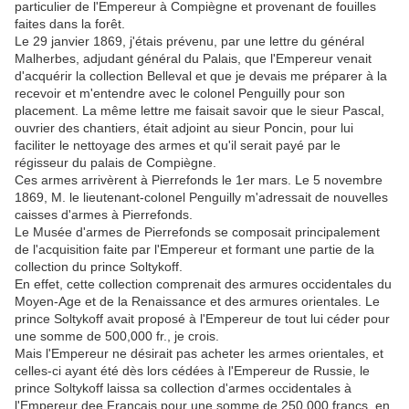
particulier de l'Empereur à Compiègne et provenant de fouilles
faites dans la forêt.
Le 29 janvier 1869, j'étais prévenu, par une lettre du général
Malherbes, adjudant général du Palais, que l'Empereur venait
d'acquérir la collection Belleval et que je devais me préparer à la
recevoir et m'entendre avec le colonel Penguilly pour son
placement. La même lettre me faisait savoir que le sieur Pascal,
ouvrier des chantiers, était adjoint au sieur Poncin, pour lui
faciliter le nettoyage des armes et qu'il serait payé par le
régisseur du palais de Compiègne.
Ces armes arrivèrent à Pierrefonds le 1er mars. Le 5 novembre
1869, M. le lieutenant-colonel Penguilly m'adressait de nouvelles
caisses d'armes à Pierrefonds.
Le Musée d'armes de Pierrefonds se composait principalement
de l'acquisition faite par l'Empereur et formant une partie de la
collection du prince Soltykoff.
En effet, cette collection comprenait des armures occidentales du
Moyen-Age et de la Renaissance et des armures orientales. Le
prince Soltykoff avait proposé à l'Empereur de tout lui céder pour
une somme de 500,000 fr., je crois.
Mais l'Empereur ne désirait pas acheter les armes orientales, et
celles-ci ayant été dès lors cédées à l'Empereur de Russie, le
prince Soltykoff laissa sa collection d'armes occidentales à
l'Empereur dee Français pour une somme de 250 000 francs, en