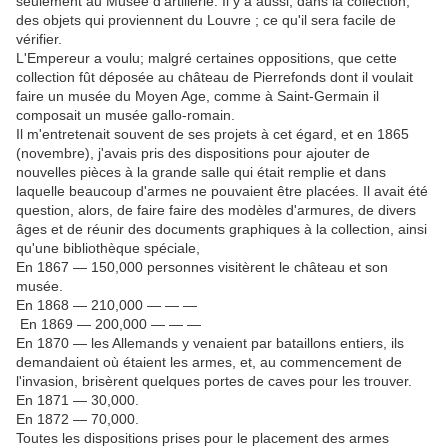
seulement au Musée d'artillerie. Il y a aussi, dans la collection,
des objets qui proviennent du Louvre ; ce qu'il sera facile de
vérifier.
L'Empereur a voulu; malgré certaines oppositions, que cette
collection fût déposée au château de Pierrefonds dont il voulait
faire un musée du Moyen Age, comme à Saint-Germain il
composait un musée gallo-romain.
Il m'entretenait souvent de ses projets à cet égard, et en 1865
(novembre), j'avais pris des dispositions pour ajouter de
nouvelles pièces à la grande salle qui était remplie et dans
laquelle beaucoup d'armes ne pouvaient être placées. Il avait été
question, alors, de faire faire des modèles d'armures, de divers
âges et de réunir des documents graphiques à la collection, ainsi
qu'une bibliothèque spéciale,
En 1867 — 150,000 personnes visitèrent le château et son
musée.
En 1868 — 210,000 — — —
En 1869 — 200,000 — — —
En 1870 — les Allemands y venaient par bataillons entiers, ils
demandaient où étaient les armes, et, au commencement de
l'invasion, brisèrent quelques portes de caves pour les trouver.
En 1871 — 30,000.
En 1872 — 70,000.
Toutes les dispositions prises pour le placement des armes