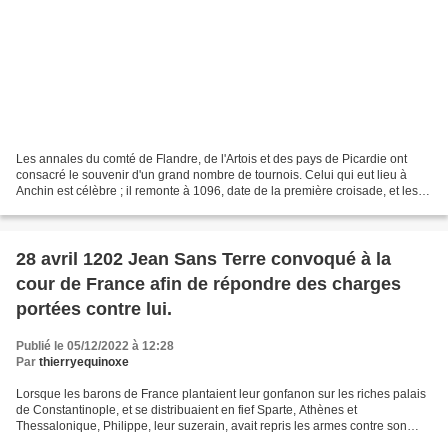
Les annales du comté de Flandre, de l'Artois et des pays de Picardie ont
consacré le souvenir d'un grand nombre de tournois. Celui qui eut lieu à
Anchin est célèbre ; il remonte à 1096, date de la première croisade, et les
historiens rapportent qu'après...
28 avril 1202 Jean Sans Terre convoqué à la
cour de France afin de répondre des charges
portées contre lui.
Publié le 05/12/2022 à 12:28
Par
thierryequinoxe
Lorsque les barons de France plantaient leur gonfanon sur les riches palais
de Constantinople, et se distribuaient en fief Sparte, Athènes et
Thessalonique, Philippe, leur suzerain, avait repris les armes contre son
vassale d’Angleterre. La trêve qu’il...