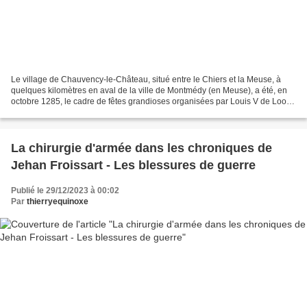
Le village de Chauvency-le-Château, situé entre le Chiers et la Meuse, à
quelques kilomètres en aval de la ville de Montmédy (en Meuse), a été, en
octobre 1285, le cadre de fêtes grandioses organisées par Louis V de Looz,
comte de Chiny (1268-1299). La...
La chirurgie d'armée dans les chroniques de
Jehan Froissart - Les blessures de guerre
Publié le 29/12/2023 à 00:02
Par
thierryequinoxe