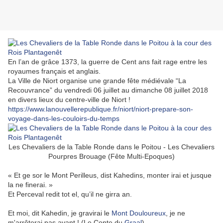
En l’an de grâce 1373, la guerre de Cent ans fait rage entre les
royaumes français et anglais.
La Ville de Niort organise une grande fête médiévale “La
Recouvrance” du vendredi 06 juillet au dimanche 08 juillet 2018
en divers lieux du centre-ville de Niort !
https://www.lanouvellerepublique.fr/niort/niort-prepare-son-
voyage-dans-les-couloirs-du-temps
Les Chevaliers de la Table Ronde dans le Poitou - Les Chevaliers
Pourpres Brouage (Fête Multi-Epoques)
« Et ge sor le Mont Perilleus, dist Kahedins, monter irai et jusque
la ne finerai. »
Et Perceval redit tot el, qu’il ne girra an.
Et moi, dit Kahedin, je gravirai le
Mont Douloureux
, je ne
m'arrêterai pas avant ! (Le Conte du
Graal
)