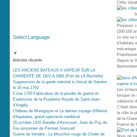
Cette situa
l
Plusieurs «
(200-100 an
Select Language
Le site se 
d’habitats 
mécanique e
▼
Protohistoir
Articles récents
Depuis le X
Noirmoutier
LES ANCIENS BATEAUX A VAPEUR SUR LA
CHARENTE DE 1822 A 1866 (Port de LA Rochelle)
Suppression de la garde national à cheval de Saintes
le 20 mai 1792
Les richess
5 mai 1793 Fabrication de la poudre de guerre et
lorsque se 
Explosions de la Poudrerie Royale de Saint-Jean-
salaisons d
d’Angély
C’était don
Château de Montguyon et Le dernier voyage d'Aliénor
la côte la p
d'Aquitaine, grand spectacle médiéval
de la Chare
25 octobre 1415 Bataille d’Azincourt, Jean du Puy du
France du C
Fou prisonnier de Perrinet Gressart
Guerre de Vendée : Le Mouchoir rouge de Cholet de
Nous ne sav