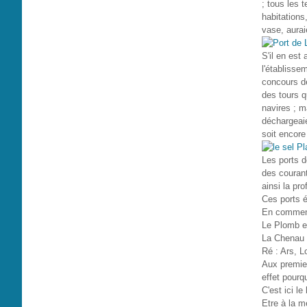
; tous les 
habitations
vase, aurai
S'il en est 
l'établisse
concours de
des tours q
navires ; m
déchargeaie
soit encore
Les ports d
des courant
ainsi la pro
Ces ports é
En commenç
Le Plomb e
La Chenau n
Ré : Ars, L
Aux premie
effet pourqu
C'est ici l
Etre à la m