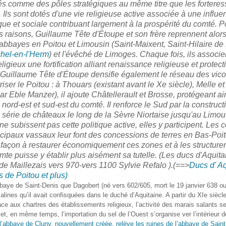
és comme des pôles stratégiques au même titre que les forteres
s. Ils sont dotés d'une vie religieuse active associée à une influe
e et sociale contribuant largement à la prospérité du comté. P
s raisons, Guillaume Tête d'Étoupe et son frère reprennent alor
abbayes en Poitou et Limousin (Saint-Maixent, Saint-Hilaire de 
chel-en-l'Herm
) et l'évêché de Limoges. Chaque fois, ils associe
eligieux une fortification alliant renaissance religieuse et protect
e. Guillaume Tête d'Étoupe densifie également le réseau des vic
riser le Poitou : à Thouars (existant avant le Xe siècle), Melle e
ar Eble Manzer), il ajoute Châtellerault et Brosse, protégeant ai
s nord-est et sud-est du comté. Il renforce le Sud par la construct
 série de châteaux le long de la Sèvre Niortaise jusqu'au Limou
e subissent pas cette politique active, elles y participent. Les 
ncipaux vassaux leur font des concessions de terres en Bas-Poit
façon à restaurer économiquement ces zones et à les structurer
mte puisse y établir plus aisément sa tutelle. (Les ducs d'Aquita
de Maillezais vers 970-vers 1100 Sylvie Refalo ).(==>
Ducs d' Aq
 de Poitou et plus)
bbaye de Saint-Denis que Dagobert (né vers 602/605, mort le 19 janvier 638 ou
alines qu’il avait confisquées dans le duché d’Aquitaine. A partir du XIe siècl
ce aux chartres des établissements religieux, l’activité des marais salants s
et, en même temps, l’importation du sel de l’Ouest s’organise ver l’intérieur d