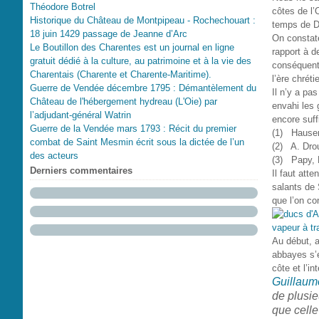
Théodore Botrel
côtes de l
Historique du Château de Montpipeau - Rochechouart :
temps de Da
18 juin 1429 passage de Jeanne d’Arc
On constate
Le Boutillon des Charentes est un journal en ligne
rapport à d
gratuit dédié à la culture, au patrimoine et à la vie des
conséquent,
Charentais (Charente et Charente-Maritime).
l’ère chrét
Guerre de Vendée décembre 1795 : Démantèlement du
Il n’y a pas
Château de l'hébergement hydreau (L'Oie) par
envahi les 
l’adjudant-général Watrin
encore suff
Guerre de la Vendée mars 1793 : Récit du premier
(1) Hauser
combat de Saint Mesmin écrit sous la dictée de l’un
(2) A. Drou
des acteurs
(3) Papy, 
Derniers commentaires
Il faut att
salants de 
que l’on co
Au début, a
abbayes s’é
côte et l’in
Guillaum
de plusie
que celle