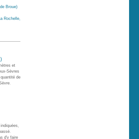
 de Broue)
a Rochelle,
)
mètres et
Deux-Sèvres
 quantité de
 Sèvre.
 indiquées,
 passé.
s d'y faire