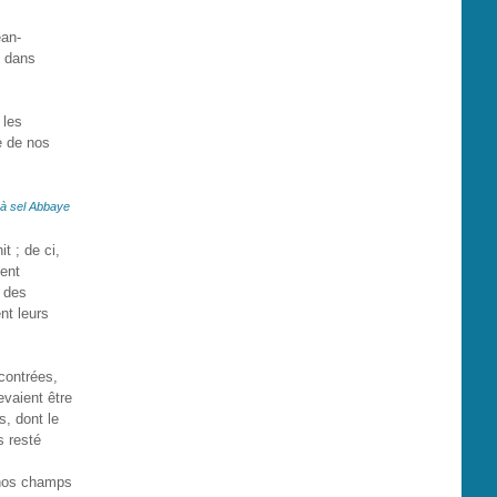
ean-
e dans
 les
e de nos
 à sel Abbaye
t ; de ci,
ment
, des
nt leurs
contrées,
evaient être
s, dont le
s resté
s nos champs