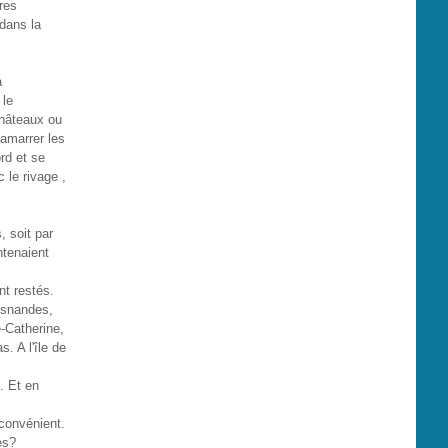
res
dans la
à
 le
châteaux ou
 amarrer les
rd et se
 le rivage ,
, soit par
ntenaient
nt restés.
Esnandes,
-Catherine,
. A l'île de
. Et en
nconvénient.
es?