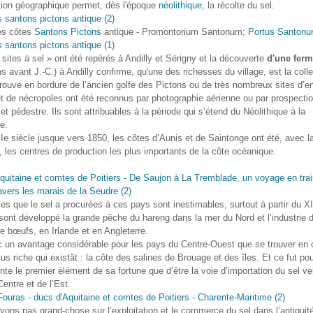
tion géographique permet, dès l'époque
néolithique
, la récolte du sel.
es côtes
Santons
Pictons
antique - Promontorium Santonum;
Portus Santon
 sites à sel » ont été repérés à Andilly et Sérigny et la découverte
d'une ferm
s avant J.-C.) à Andilly confirme, qu'une des richesses du village, est la colle
trouve en bordure de l’ancien golfe des Pictons ou de très nombreux sites d’e
et de nécropoles ont été reconnus par photographie aérienne ou par prospecti
t pédestre. Ils sont attribuables à la période qui s’étend du Néolithique à la
e.
Ie siècle jusque vers 1850, les côtes d’Aunis et de Saintonge ont été, avec l
, les centres de production les plus importants de la côte océanique.
es que le sel a procurées à ces pays sont inestimables, surtout à partir du XII
sont développé la grande pêche du hareng dans la mer du Nord et l’industrie 
e bœufs, en Irlande et en Angleterre.
c un avantage considérable pour les pays du Centre-Ouest que se trouver en 
lus riche qui existât : la côte des salines de Brouage et des îles. Et ce fut pou
nte le premier élément de sa fortune que d’être la voie d’importation du sel ve
entre et de l’Est.
ons pas grand-chose sur l’exploitation et le commerce du sel dans l’antiquité