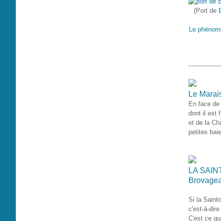
(Port de
Le phénomè
Le Marais
En face de 
dont il est
et de la Ch
petites bai
LA SAINT
Brovageai
Si la Saint
c'est-à-dir
C'est ce qu