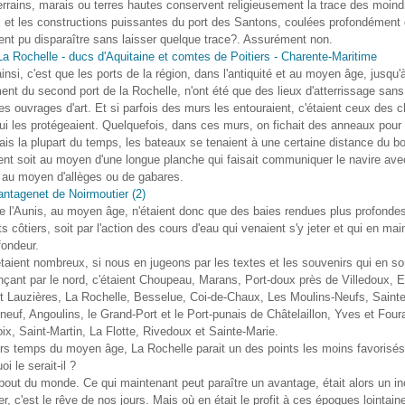
terrains, marais ou terres hautes conservent religieusement la trace des moind
, et les constructions puissantes du port des Santons, coulées profondément 
ent pu disparaître sans laisser quelque trace?. Assurément non.
ainsi, c'est que les ports de la région, dans l'antiquité et au moyen âge, jusqu'
ment du second port de la Rochelle, n'ont été que des lieux d'atterrissage sans
s ouvrages d'art. Et si parfois des murs les entouraient, c'étaient ceux des 
ui les protégeaient. Quelquefois, dans ces murs, on fichait des anneaux pour
ais la plupart du temps, les bateaux se tenaient à une certaine distance du bo
nt soit au moyen d'une longue planche qui faisait communiquer le navire avec
 au moyen d'allèges ou de gabares.
e l'Aunis, au moyen âge, n'étaient donc que des baies rendues plus profondes
s côtiers, soit par l'action des cours d'eau qui venaient s'y jeter et qui en mai
fondeur.
taient nombreux, si nous en jugeons par les textes et les souvenirs qui en so
ant par le nord, c'étaient Choupeau, Marans, Port-doux près de Villedoux, 
t Lauzières, La Rochelle, Besselue, Coi-de-Chaux, Les Moulins-Neufs, Sainte
euf, Angoulins, le Grand-Port et le Port-punais de Châtelaillon, Yves et Fouras
oix, Saint-Martin, La Flotte, Rivedoux et Sainte-Marie.
rs temps du moyen âge, La Rochelle parait un des points les moins favorisés
oi le serait-il ?
e bout du monde. Ce qui maintenant peut paraître un avantage, était alors un i
er, c'est le rêve de nos jours. Mais où en était le profit à ces époques lointain