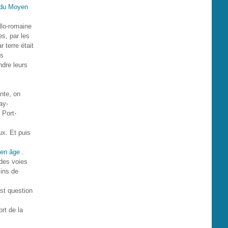
llo-romaine
es, par les
r terre était
es
ndre leurs
nte, on
ay-
 Port-
ux. Et puis
des voies
ins de
est question
rt de la