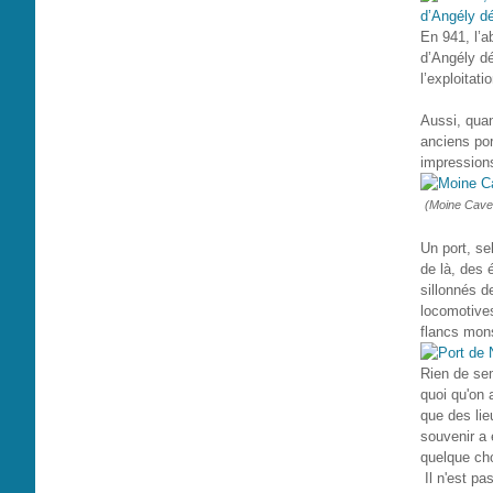
En 941, l’a
d’Angély dé
l’exploitat
Aussi, quan
anciens por
impression
(Moine Cave 
Un port, se
de là, des 
sillonnés d
locomotives
flancs mons
Rien de sem
quoi qu'on 
que des lie
souvenir a 
quelque ch
Il n'est pa