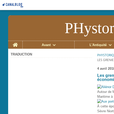
PHystor
Home
Avant
L'Antiquité
TRADUCTION
PHYSTORIQ
LES GRENI
4 avril 201
Les gren
économi
Autour de M
Maritime à 
À cette épo
Sèvre Niort