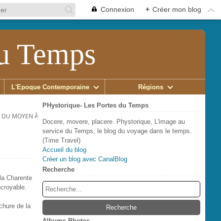
Connexion
+
Créer mon blog
du Temps
L'Époque Contemporaine
Régions
PHystorique- Les Portes du Temps
 DU MOYEN ÂGE .
Docere, movere, placere. Phystorique, L'image au
service du Temps, le blog du voyage dans le temps.
(Time Travel)
Accueil du blog
Créer un blog avec CanalBlog
Recherche
 la Charente
ncroyable.
chure de la
Albums Photos