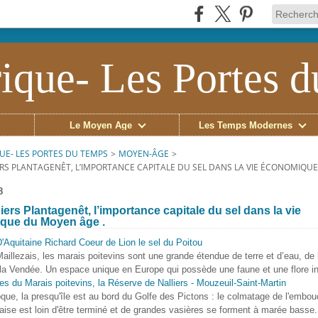
ique- Les Portes 
Le Moyen Âge
Les Temps Modernes
UE- LES PORTES DU TEMPS
>
MOYEN-ÂGE
>
ERS PLANTAGENÊT, L’IMPORTANCE CAPITALE DU SEL DANS LA VIE ÉCONOMIQUE
8
iers Plantagenêt, l’importance capitale du sel dans la vie
que du Moyen âge .
aillezais, les marais poitevins sont une grande étendue de terre et d’eau, de
la Vendée. Un espace unique en Europe qui possède une faune et une flore i
que, la presqu'île est au bord du Golfe des Pictons : le colmatage de l'embou
aise est loin d'être terminé et de grandes vasières se forment à marée basse.