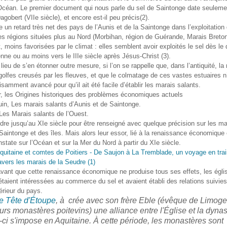
’Océan. Le premier document qui nous parle du sel de Saintonge date seuleme
gobert (VIIe siècle), et encore est-il peu précis(2).
 un retard très net des pays de l’Aunis et de la Saintonge dans l’exploitation 
es régions situées plus au Nord (Morbihan, région de Guérande, Marais Breton
 moins favorisées par le climat : elles semblent avoir exploités le sel dès le
ienne ou au moins vers le IIIe siècle après Jésus-Christ (3).
 lieu de s’en étonner outre mesure, si l’on se rappelle que, dans l’antiquité, la
golfes creusés par les fleuves, et que le colmatage de ces vastes estuaires n
isamment avancé pour qu’il ait été facile d’établir les marais salants.
, les Origines historiques des problèmes économiques actuels
in, Les marais salants d’Aunis et de Saintonge.
Les Marais salants de l’Ouest.
endre jusqu’au XIe siècle pour être renseigné avec quelque précision sur les ma
Saintonge et des îles. Mais alors leur essor, lié à la renaissance économique
nstate sur l’Océan et sur la Mer du Nord à partir du XIe siècle.
vant que cette renaissance économique ne produise tous ses effets, les églis
taient intéressées au commerce du sel et avaient établi des relations suivies
térieur du pays.
e Tête d'Étoupe
, à crée avec son frère Eble (évêque de Limoge
urs monastères poitevins) une alliance entre l'Église et la dynas
-ci s'impose en Aquitaine. À cette période, les monastères sont