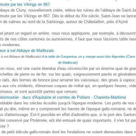
bbaye de Cluny, nouvellement créée, relève les ruines de l’abbaye de Saint-J
truite par les Vikings en 867. Dès le début du XIe siècle, Saint-Jean se lanc
ion de salines au nord de la Saintonge, autour de Châtelaillon, près d’Aytré
d jetant un regard en arrière, nous nous appliquons, par exemple, à découvrir
ts de nos côtes santones ou aunisiennes, il faut que nous fassions table ras
s modernes.
à sel Abbaye de Maillezais)
A la table de Gargantua, on y mange aussi des légendes (Cave
de Maillezais)
lon nous, est une vaste étendue d'eau circonscrite par un énorme quai de grani
échelles de pierre ou de fer; sur les quais, soigneusement pavés et générale
e rails, des bornes de bronze pour amarrer les vaisseaux, des grues à vapeur
 aux cris stridents, d'énormes coques de métal qui, en quelques heures, vide
trueux, et sont aussitôt parties que venues.
blable dans les siècles écoulés jusqu'à l'époque moderne. Les ports de nos 
ait pu dire, même en y comprenant les havres de l'époque gallo-romaine, ne d
ux d'atterrissage. Est-il possible en effet d'admettre que, si le port des Santon
été conservé par Ptolémée, eût été entouré de quais importants, il n'en fut pa
ose ?
s de petit édicule gallo-romain dont les fondations ne soient demeurées dan