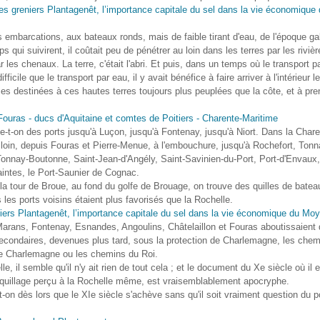
 embarcations, aux bateaux ronds, mais de faible tirant d'eau, de l'époque ga
 qui suivirent, il coûtait peu de pénétrer au loin dans les terres par les rivièr
 les chenaux. La terre, c'était l'abri. Et puis, dans un temps où le transport pa
fficile que le transport par eau, il y avait bénéfice à faire arriver à l'intérieur l
s destinées à ces hautes terres toujours plus peuplées que la côte, et à pre
e-t-on des ports jusqu'à Luçon, jusqu'à Fontenay, jusqu'à Niort. Dans la Chare
loin, depuis Fouras et Pierre-Menue, à l'embouchure, jusqu'à Rochefort, Tonn
onnay-Boutonne, Saint-Jean-d'Angély, Saint-Savinien-du-Port, Port-d'Envaux,
intes, le Port-Saunier de Cognac.
la tour de Broue, au fond du golfe de Brouage, on trouve des quilles de batea
 les ports voisins étaient plus favorisés que la Rochelle.
arans, Fontenay, Esnandes, Angoulins, Châtelaillon et Fouras aboutissaient 
econdaires, devenues plus tard, sous la protection de Charlemagne, les chem
de Charlemagne ou les chemins du Roi.
le, il semble qu'il n'y ait rien de tout cela ; et le document du Xe siècle où il 
 quillage perçu à la Rochelle même, est vraisemblablement apocryphe.
t-on dès lors que le XIe siècle s'achève sans qu'il soit vraiment question du po