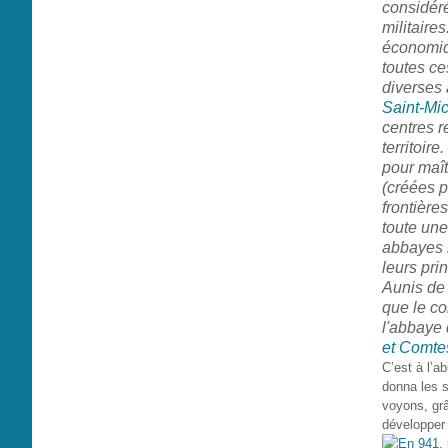
considér
militaire
économiqu
toutes ce
diverses 
Saint-Mi
centres r
territoir
pour maît
(créées p
frontière
toute une
abbayes n
leurs pri
Aunis de 
que le co
l'abbaye 
et Comtes
C’est à l’a
donna les s
voyons, grâ
développer 