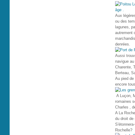
Aux légères
ou des temps
lagunes, par
autrement di
marchandise
denrées.
Aussi trouv
navigue au 
Charente, T
Berteau, Sa
Au pied de 
encore tous
A Luçon, M
romaines s
Charles , 
A La Rochel
du droit de
S'étonnera-
Rochelle?