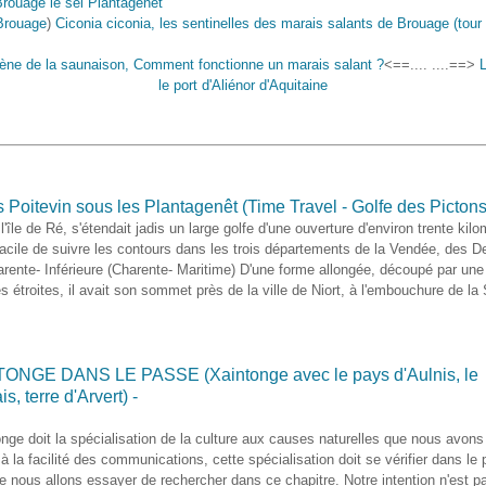
Brouage
)
Ciconia ciconia, les sentinelles des marais salants de Brouage (tour
ne de la saunaison, Comment fonctionne un marais salant ?
<==.... ....==>
L
le port d'Aliénor d'Aquitaine
 Poitevin sous les Plantagenêt (Time Travel - Golfe des Pictons
l'île de Ré, s'étendait jadis un large golfe d'une ouverture d'environ trente kilo
 facile de suivre les contours dans les trois départements de la Vendée, des 
arente- Inférieure (Charente- Maritime) D'une forme allongée, découpé par une
es étroites, il avait son sommet près de la ville de Niort, à l'embouchure de la
ONGE DANS LE PASSE (Xaintonge avec le pays d'Aulnis, le
s, terre d'Arvert) -
onge doit la spécialisation de la culture aux causes naturelles que nous avons
e à la facilité des communications, cette spécialisation doit se vérifier dans le
e nous allons essayer de rechercher dans ce chapitre. Notre intention n'est pa