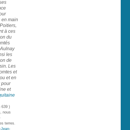
ses
nce
our
s en main
Poitiers,
nt à ces
ion du
omtés
t Aulnay
nsi les
ion de
sin. Les
comtes et
ou et en
 pour
ine et
uitaine
 639 )
e, nous
e
es terres.