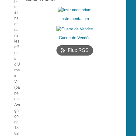
pal
e
s’i
ns
Instrumentarium
crit
da
ns
Guerre de Vendée
les
eff
Flux RSS
ort
s
d’U
rba
in
V
(pa
pe
en
Avi
gn
on
de
13
62