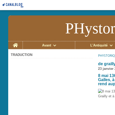
PHystor
Home
Avant
L'Antiquité
TRADUCTION
PHYSTORIQ
de graill
23 janvier
8 mai 13
Galles, 
rend aup