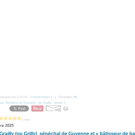
erryequinoxe à 00:14 -
Commentaires [
…
]
- Permalien [
#
]
oir
,
Bertrand du Guesclin
,
de Grailly
,
Urbain V
1 vote
re 2025
Grailly (ou Grilly), sénéchal de Guyenne et « bâtisseur de ba