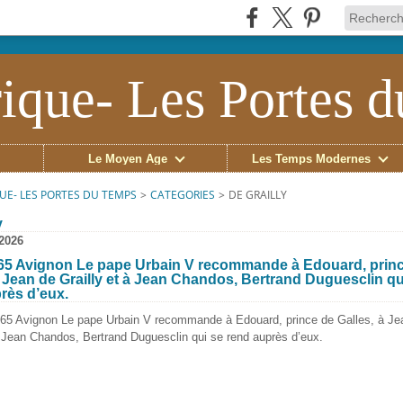
ique- Les Portes 
Le Moyen Âge
Les Temps Modernes
UE- LES PORTES DU TEMPS
>
CATEGORIES
>
DE GRAILLY
y
 2026
65 Avignon Le pape Urbain V recommande à Edouard, prin
à Jean de Grailly et à Jean Chandos, Bertrand Duguesclin qu
rès d’eux.