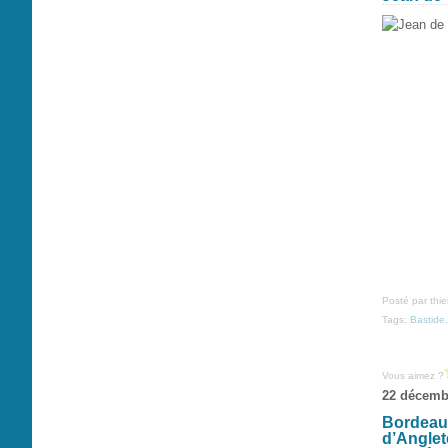
Posté par thi
Tags:
Bastide
Vous aimez ?
22 décemb
Bordeaux
d’Anglet