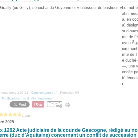
Le mot ba
atin méd
a, en occ
a) désig
sud-oues
me de F
oyen Âge
ièrement
mté de T
e duché 
—, une v
ondée pa
té féoda
r...
erryequinoxe à 07:51 -
Commentaires [
…
]
- Permalien [
#
]
,
Fortifications
,
de Grailly
,
Angleterre
1 vote
re 2025
 1262 Acte judiciaire de la cour de Gascogne, rédigé au no
erre (duc d’Aquitaine) concernant un conflit de succession