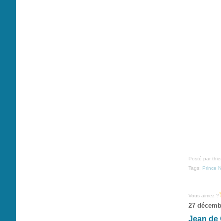
Posté par thi
Tags:
Prince N
Vous aimez ?
27 décemb
Jean de 