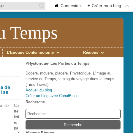
Connexion
+
Créer mon blog
du Temps
L'Époque Contemporaine
Régions
PHystorique- Les Portes du Temps
Docere, movere, placere. Phystorique, L'image au
service du Temps, le blog du voyage dans le temps.
(Time Travel)
ce de
Accueil du blog
i se
Créer un blog avec CanalBlog
Recherche
Ce
tte
lett
re
pa
Albums Photos