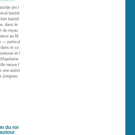
stide (en l
iéval bastid
itan bastid
ne, dans le
t du royau
rance au M
 — particul
 dans le co
oulouse et l
d'Aquitaine
ille neuve f
r une autori
le (seigneu
m du roi
 autour