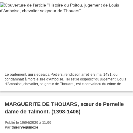
Le parlement, qui siégeait à Poitiers, rendit son arrêt le 8 mai 1431, qui
condamnait à mort le sire d'Amboise. Tel est le dispositif du jugement. Louis
d'Amboise, chevalier, seigneur de Thouars , est « convaincu du crime de
lèse-majesté, pour avoir entrepris...
MARGUERITE DE THOUARS, sœur de Pernelle
dame de Talmont. (1398-1406)
Publié le 10/04/2020 à 11:00
Par
thierryequinoxe