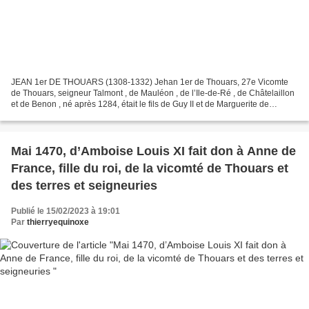
JEAN 1er DE THOUARS (1308-1332) Jehan 1er de Thouars, 27e Vicomte
de Thouars, seigneur Talmont , de Mauléon , de l’Ile-de-Ré , de Châtelaillon
et de Benon , né après 1284, était le fils de Guy II et de Marguerite de
Brienne d'Eu. (1) Il succède comme...
Mai 1470, d’Amboise Louis XI fait don à Anne de
France, fille du roi, de la vicomté de Thouars et
des terres et seigneuries
Publié le 15/02/2023 à 19:01
Par
thierryequinoxe