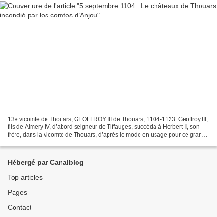
13e vicomte de Thouars, GEOFFROY III de Thouars, 1104-1123. Geoffroy III,
fils de Aimery IV, d’abord seigneur de Tiffauges, succéda à Herbert II, son
frère, dans la vicomté de Thouars, d’après le mode en usage pour ce grand
fief. La succession des vicomtes...
Hébergé par Canalblog
Top articles
Pages
Contact