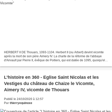
HERBERT II DE Thouars, 1093-1104. Herbert II (ou Arbert) devint vicomte
après la mort de son père Aimery IV. La charte de la réforme de l'abbaye
d'Airvault par Pierre II, évêque de Poitiers, qui est datée de 1095, quoiqu'elle
soit très-certainement de...
L’histoire en 360 - Eglise Saint Nicolas et les
Vestiges du château de Chaize le Vicomte,
Aimery IV, vicomte de Thouars
Publié le 24/10/2020 à 12:57
Par
thierryequinoxe