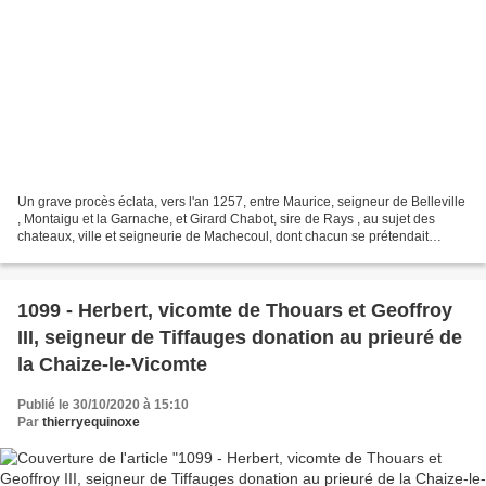
Un grave procès éclata, vers l'an 1257, entre Maurice, seigneur de Belleville
, Montaigu et la Garnache, et Girard Chabot, sire de Rays , au sujet des
chateaux, ville et seigneurie de Machecoul, dont chacun se prétendait
héritier. Les Sires de Retz et...
1099 - Herbert, vicomte de Thouars et Geoffroy
III, seigneur de Tiffauges donation au prieuré de
la Chaize-le-Vicomte
Publié le 30/10/2020 à 15:10
Par
thierryequinoxe