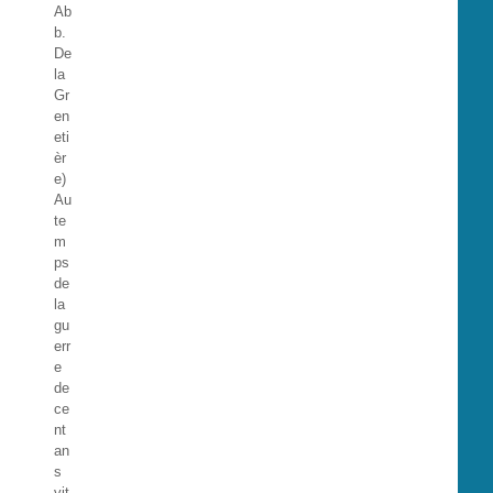
Ab
b.
De
la
Gr
en
eti
èr
e)
Au
te
m
ps
de
la
gu
err
e
de
ce
nt
an
s
vit