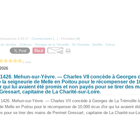
erryequinoxe à 00:17 -
Commentaires [
…
]
- Permalien [
#
]
 de Vendée
,
Château
,
Georges de la Trémoille
,
De Charette
,
Stofflet
,
Cohue
1 vote
 2026
et 1426. Mehun-sur-Yèvre. — Charles VII concède à Georges 
e la seigneurie de Melle en Poitou pour le récompenser de 1
r qui lui avaient été promis et non payés pour se tirer des 
 Gressart, capitaine de La Charité-sur-Loire.