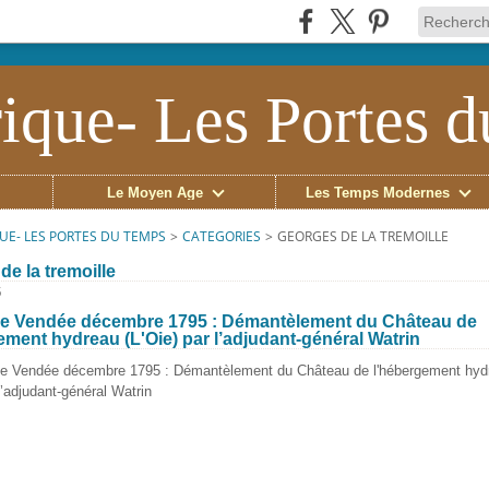
ique- Les Portes 
Le Moyen Âge
Les Temps Modernes
UE- LES PORTES DU TEMPS
>
CATEGORIES
>
GEORGES DE LA TREMOILLE
de la tremoille
6
de Vendée décembre 1795 : Démantèlement du Château de
ement hydreau (L'Oie) par l’adjudant-général Watrin