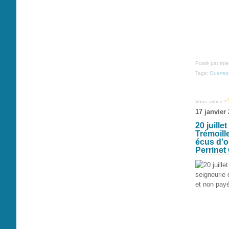
Posté par thi
Tags:
Guerres
Vous aimez ?
17 janvier
20 juill
Trémoill
écus d'o
Perrinet