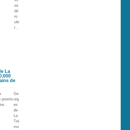
se
dé
ro
ule
r...
de La
0,000
mains de
Ge
org
es
de
La
Tré
mo