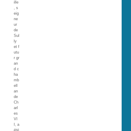
ille
, s
eig
ne
ur
de
Sul
ly
et f
utu
r gr
an
d c
ha
mb
ell
an
de
Ch
arl
es
VI
I, a
été