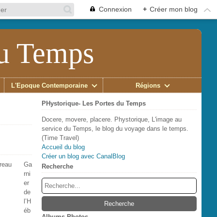
Connexion
+
Créer mon blog
du Temps
L'Époque Contemporaine
Régions
PHystorique- Les Portes du Temps
Docere, movere, placere. Phystorique, L'image au
service du Temps, le blog du voyage dans le temps.
(Time Travel)
Accueil du blog
Créer un blog avec CanalBlog
Ga
Recherche
rni
er
de
l’H
éb
Albums Photos