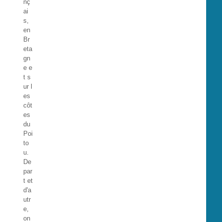
nç
ai
s,
en
Br
eta
gn
e e
t s
ur l
es
côt
es
du
Poi
to
u.
De
par
t et
d'a
utr
e,
on