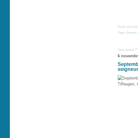
Posté par thi
Tags:
Guerre 
Vous aimez ?
6 novembr
Septembr
seigneur