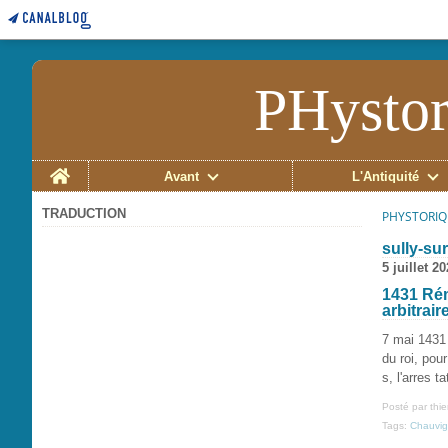
PHystor
Home
Avant
L'Antiquité
TRADUCTION
PHYSTORIQ
sully-sur
5 juillet 2
1431 Rém
arbitrai
7 mai 1431 
du roi, pou
s, l'arres t
Posté par thi
Tags:
Chauvig