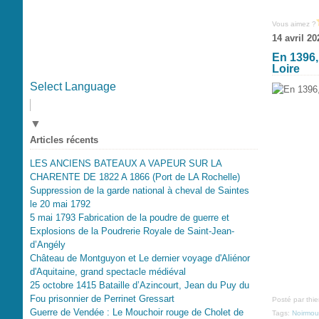
Vous aimez ?
14 avril 20
En 1396,
Loire
Select Language
▼
Articles récents
LES ANCIENS BATEAUX A VAPEUR SUR LA
CHARENTE DE 1822 A 1866 (Port de LA Rochelle)
Suppression de la garde national à cheval de Saintes
le 20 mai 1792
5 mai 1793 Fabrication de la poudre de guerre et
Explosions de la Poudrerie Royale de Saint-Jean-
d’Angély
Château de Montguyon et Le dernier voyage d'Aliénor
d'Aquitaine, grand spectacle médiéval
25 octobre 1415 Bataille d’Azincourt, Jean du Puy du
Fou prisonnier de Perrinet Gressart
Posté par thi
Guerre de Vendée : Le Mouchoir rouge de Cholet de
Tags:
Noirmout