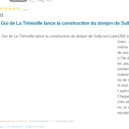
1 vote
23
 Gui de La Trémoille lance la construction du donjon de Sull
1392 e
mars. 
même G
de ses 
e l’ile
ier, po
ionnem
maison
ns de 
A mon 
t spéc
Charpe
cher e
mi, je
escript
erryequinoxe à 09:23 -
Commentaires [
…
]
- Permalien [
#
]
ier
,
La Trémoïlle
,
Sully-sur-Loire