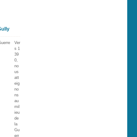
Sully
Ver
s 1
39
0,
no
us
att
eig
no
ns
au
mil
ieu
de
la
Gu
err