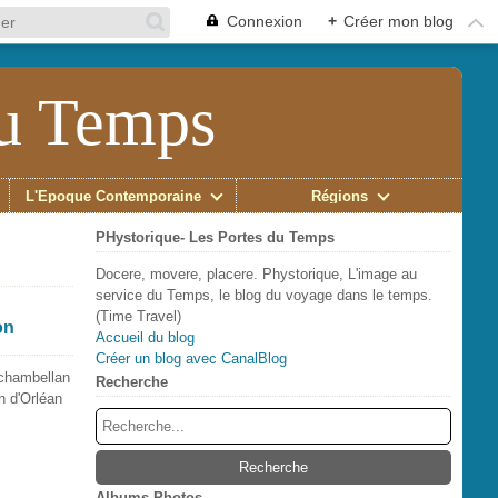
Connexion
+
Créer mon blog
du Temps
L'Époque Contemporaine
Régions
PHystorique- Les Portes du Temps
Docere, movere, placere. Phystorique, L'image au
service du Temps, le blog du voyage dans le temps.
(Time Travel)
on
Accueil du blog
Créer un blog avec CanalBlog
 chambellan
Recherche
n d'Orléan
Albums Photos