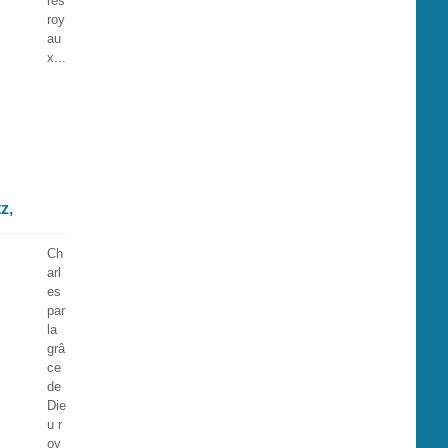
res
roy
au
x...
z,
Ch
arl
es
par
la
grâ
ce
de
Die
u r
oy