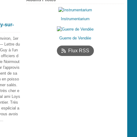
Instrumentarium
y-sur-
Guerre de Vendée
nviron, 1er
— Lettre du
uy à l'un
Flux RSS
officiers d
 de Noirmout
ur l'approvis
ent de sa
 en poisso
mer salés.
très cher e
ial ami Loys
ntier. Très
t espêcial a
 vous avois
...