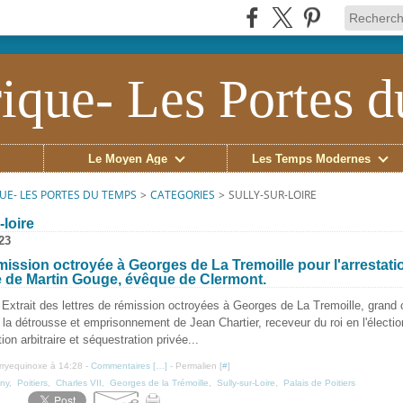
ique- Les Portes 
Le Moyen Âge
Les Temps Modernes
UE- LES PORTES DU TEMPS
>
CATEGORIES
>
SULLY-SUR-LOIRE
-loire
023
ission octroyée à Georges de La Tremoille pour l'arres­tati
re de Martin Gouge, évêque de Clermont.
Extrait des lettres de rémission octroyées à Georges de La Tremoille, grand
r la détrousse et emprisonnement de Jean Chartier, receveur du roi en l'électio
ation arbitraire et séquestration privée...
erryequinoxe à 14:28 -
Commentaires [
…
]
- Permalien [
#
]
ny
,
Poitiers
,
Charles VII
,
Georges de la Trémoille
,
Sully-sur-Loire
,
Palais de Poitiers