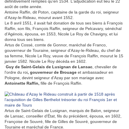
définitivement remplies qu'en 1534. L'adjudication eut lieu le 22
août de cette année.
Antoine Raffin, dit Poton, capitaine de la garde du roi, seigneur
d'Azay-le-Rideau, mourut avant 1552.
Le 8 avril 1551, il avait fait donation de tous ses biens à François
Raffin, son fils, François Raffin, seigneur de Pelcavary, sénéchal
d'Agénois, épousa, en 1553, Nicole Le Roy de Chavigny, et lui
donna tous ses biens.
Artus de Cossé, comte de Gonnor, maréchal de Franco,
gouverneur de Touraine, seigneur d'Azay-le-Rideau, du chef de
sa femme, Nicole Le Roy, veuve de François Raffin, mourut le 15
janvier 1582. Nicole Le Roy décéda en 1602.
Guy de Saint-Gelais de Lusignan de Lansac
, chevalier de
l'ordre du roi
, gouverneur de Brouage
et ambassadeur en
Pologne, devint seigneur d'Azay par son mariage avec
Antoinette Raffin,
fille de François Raffin.
Artus de Saint-Gelais de Lusignan, marquis de Balon, seigneur
de Lansac, conseiller d'État, fils du précédent, épousa, en 1602,
Françoise de Souvré, fille de Gilles de Souvré, gouverneur de
Touraine et maréchal de France.