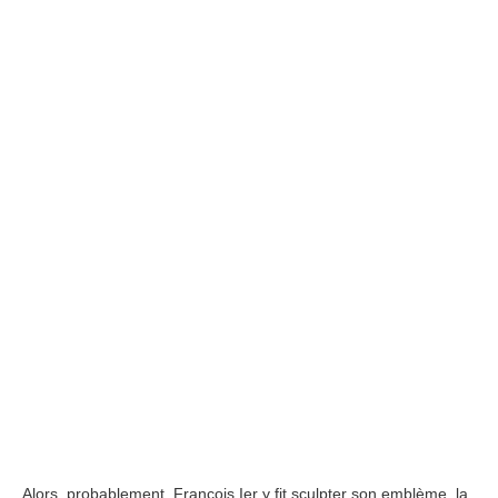
Alors, probablement, François Ier y fit sculpter son emblème, la