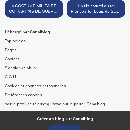
< COSTUME MILITAIRE
Un fils naturel du roi
OU HARNAIS DE GUERRE
François Ier Louis de Saint-
DE JEANNE D'ARC
Gelais, seigneur de Lansac,
baron de la Mothe-Saint-
Héray >
Hébergé par Canalblog
Top articles
Pages
Contact
Signaler un abus
C.G.U.
Cookies et données personnelles
Préférences cookies
Voir le profil de thierryequinoxe sur le portail Canalblog
Créer un blog sur Canalblog