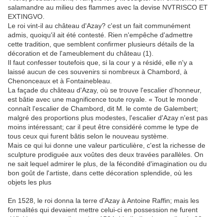
salamandre au milieu des flammes avec la devise NVTRISCO ET
EXTINGVO.
Le roi vint-il au château d'Azay? c'est un fait communément
admis, quoiqu'il ait été contesté. Rien n'empêche d'admettre
cette tradition, que semblent confirmer plusieurs détails de la
décoration et de l'ameublement du château (1).
Il faut confesser toutefois que, si la cour y a résidé, elle n'y a
laissé aucun de ces souvenirs si nombreux à Chambord, à
Chenonceaux et à Fontainebleau.
La façade du château d'Azay, où se trouve l'escalier d'honneur,
est bâtie avec une magnificence toute royale. « Tout le monde
connaît l'escalier de Chambord, dit M. le comte de Galembert;
malgré des proportions plus modestes, l'escalier d'Azay n'est pas
moins intéressant; car il peut être considéré comme le type de
tous ceux qui furent bâtis selon le nouveau système.
Mais ce qui lui donne une valeur particulière, c'est la richesse de
sculpture prodiguée aux voûtes des deux travées parallèles. On
ne sait lequel admirer le plus, de la fécondité d'imagination ou du
bon goût de l'artiste, dans cette décoration splendide, où les
objets les plus
En 1528, le roi donna la terre d'Azay à Antoine Raffin; mais les
formalités qui devaient mettre celui-ci en possession ne furent