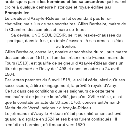
arabesques parmi
les hermines et les salamandres
qui feraient
croire à quelque demeure historique et royale édifiée
par
François ler.
Le créateur d'Azay-le-Rideau ne fut cependant pas le roi-
chevalier, mais l'un de ses secrétaires, Gilles Ber­thelot, maitre de
la Chambre des comptes et maire de Tours.
Sa devise, UNG SEUL DESIR, se lit au rez-de-chaussée du
portique, dans la frise; un triple écusson - à ses armes - s'étale
au fronton.
Gilles Berthelot, conseiller, notaire et secrétaire du roi, puis maitre
des comptes en 1511, et l'un des trésoriers de France, maire de
Tours (1519), est qualifié de seigneur d'Azay-le-Rideau dans un
titre du prieuré de Relay de 1498 et dans un autre du 24 avril
1504.
Par lettres patentes du 6 avril 1518, le roi lui céda, ainsi qu'à ses
successeurs, à titre d'engagement, la prévôté royale d'Azay.
Ce fut dans ces conditions que les seigneurs de cette terre
continuèrent de jouir de la prévôté, jusqu'au XVIIIe siècle, ainsi
que le constate un acte du 30 août 1760, concernant Armand-
Mathurin de Vassé, seigneur d'Azay-le-Rideau.
Le joli manoir d'Azay-le-Rideau n'était pas entièrement achevé
quand la disgrâce en 1524 et ses biens furent confisqués. Il
s'enfuit en Lorraine, où il mourut vers 1530.