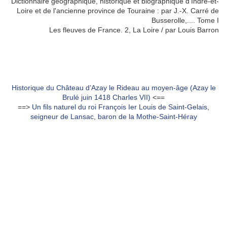
Dictionnaire géographique, historique et biographique d'Indre-et-
Loire et de l'ancienne province de Touraine : par J.-X. Carré de
Busserolle,.... Tome I
Les fleuves de France. 2, La Loire / par Louis Barron
Historique du Château d’Azay le Rideau au moyen-âge (Azay le
Brulé juin 1418 Charles VII)
<==
==>
Un fils naturel du roi François Ier Louis de Saint-Gelais,
seigneur de Lansac, baron de la Mothe-Saint-Héray