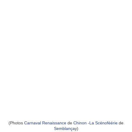
(Photos
Carnaval Renaissance
de
Chinon
-
La Scénoféérie
de
Semblança
y)