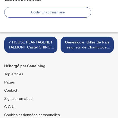
Ajouter un commentaire
< HOUSE PLANTAGENET
Généalogie: Gilles de Rais
TALMONT Castel CHINON
seigneur de Champtocé,
TIME TRAVEL
Machecoul, du château de
Tiffauges, Pouzauges >
Hébergé par Canalblog
Top articles
Pages
Contact
Signaler un abus
C.G.U.
Cookies et données personnelles