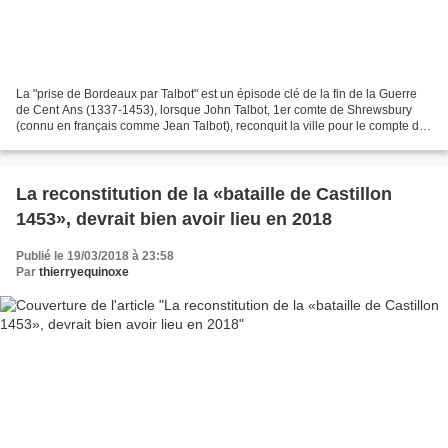
La "prise de Bordeaux par Talbot" est un épisode clé de la fin de la Guerre
de Cent Ans (1337-1453), lorsque John Talbot, 1er comte de Shrewsbury
(connu en français comme Jean Talbot), reconquit la ville pour le compte des
Anglais le 23 octobre 1452....
La reconstitution de la «bataille de Castillon
1453», devrait bien avoir lieu en 2018
Publié le 19/03/2018 à 23:58
Par
thierryequinoxe