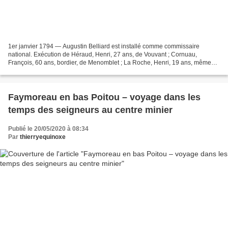
1er janvier 1794 — Augustin Belliard est installé comme commissaire
national. Exécution de Héraud, Henri, 27 ans, de Vouvant ; Cornuau,
François, 60 ans, bordier, de Menomblet ; La Roche, Henri, 19 ans, même
commune, et Jeaulin, Jean, 20 ans, même commune,...
Faymoreau en bas Poitou – voyage dans les
temps des seigneurs au centre minier
Publié le 20/05/2020 à 08:34
Par
thierryequinoxe