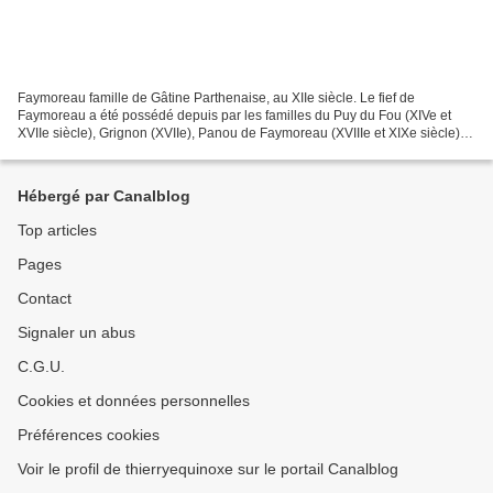
Faymoreau famille de Gâtine Parthenaise, au XIIe siècle. Le fief de
Faymoreau a été possédé depuis par les familles du Puy du Fou (XIVe et
XVIIe siècle), Grignon (XVIIe), Panou de Faymoreau (XVIIIe et XIXe siècle)
1003 Guillaume V le Grand, duc d'Aquitaine...
Hébergé par Canalblog
Top articles
Pages
Contact
Signaler un abus
C.G.U.
Cookies et données personnelles
Préférences cookies
Voir le profil de thierryequinoxe sur le portail Canalblog