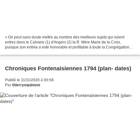
« On peut sans doute mettre au nombre des meilleurs sujets qui soient
entrez dans le Calvaire (1) d'Angers (2) la R. Mère Marie de la Croix,
puisque son entrée a esté honorable et profitable à toute la Congrégation
naissante, par son extraction, par ses...
Chroniques Fontenaisiennes 1794 (plan- dates)
Publié le 11/11/2020 à 00:58
Par
thierryequinoxe