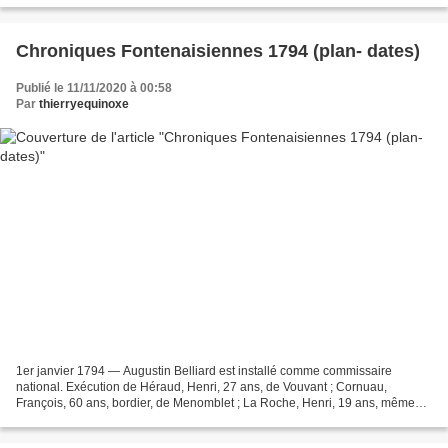
Chroniques Fontenaisiennes 1794 (plan- dates)
Publié le 11/11/2020 à 00:58
Par
thierryequinoxe
1er janvier 1794 — Augustin Belliard est installé comme commissaire
national. Exécution de Héraud, Henri, 27 ans, de Vouvant ; Cornuau,
François, 60 ans, bordier, de Menomblet ; La Roche, Henri, 19 ans, même
commune, et Jeaulin, Jean, 20 ans, même commune,...