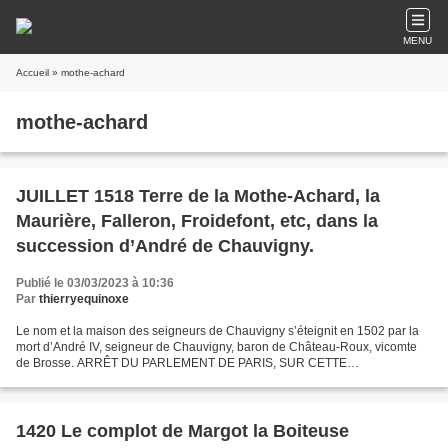
MENU
Accueil
» mothe-achard
mothe-achard
JUILLET 1518 Terre de la Mothe-Achard, la
Maurière, Falleron, Froidefont, etc, dans la
succession d’André de Chauvigny.
Publié le 03/03/2023 à 10:36
Par
thierryequinoxe
Le nom et la maison des seigneurs de Chauvigny s’éteignit en 1502 par la
mort d’André IV, seigneur de Chauvigny, baron de Château-Roux, vicomte
de Brosse. ARRÊT DU PARLEMENT DE PARIS, SUR CETTE
SUCCESSION, 21 JUILLET 1518. Au treizième siècle, la famille...
1420 Le complot de Margot la Boiteuse