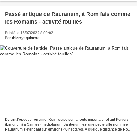
Passé antique de Rauranum, à Rom fais comme
les Romains - activité fouilles
Publié le 15/07/2022 à 00:02
Par
thierryequinoxe
Durant l’époque romaine, Rom, étape sur la route impériale reliant Poitiers
(Limonum) à Saintes (médiolanum Santonum, est une petite ville nommée
Rauranum s’étendant sur environs 40 hectares. A quelque distance de Rom,
au lieu- dit Château-Sarrazin, non...