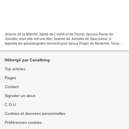
Jeanne de la Marche, dame de Couhé et de Peyrat, épousa Pierre de
Joinville, dont elle eut une fille, Jeanne de Joinville de Vaucouleur, à
laquelle les généalogistes donnent pour époux Roger de Mortemer. Nous
pensons que c'est plutôt la dernière des Lusignan...
Hébergé par Canalblog
Top articles
Pages
Contact
Signaler un abus
C.G.U.
Cookies et données personnelles
Préférences cookies