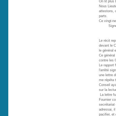
On lit plus 
Nous Lieute
attestons, 
parts.
Ce vingt-ne
Sign
Le récit re
devant le C
le général 
Ce général 
contre les 
Le rapport 
l'arrêté sig
une lettre d
me répéta t
Conseil ayan
sur la lectu
La lettre f
Fournier co
secrétariat
adressai, il
pacifier, e