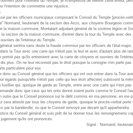
 ouvriers pour l'intérieur du Temple, je m'empresse de relever cette erreur, per
eu l'intention de commettre une injustice.
t.
essé par les officiers municipaux composant le Conseil du Temple [procès-verb
 ce" Normand, lieutenant de la section des Arcis, aux citoyens Bourgeois co
de la maison commune, Montalant adjudant-général de la sixième légion et Go
 la section de la maison commune, d'entrer dans la tour du Temple avec des 
 ouvriers de l'intérieur du Temple.
général sentira sans doute la fraude commise par les officiers de l'état-major,
e dans la Tour avec une carie qui n'étoit pas la leur et avec d'autant plus de rai
portoit pas qu'ils entreroient avec la carte de citoyens et ouvriers de l'intérie
dis plus. On ne leur reconnoit pas le droit puisque la consigne n'en parle pas e
rte particulière pour eux.
donc au Conseil général que les officiers qui ont osé entrer dans la Tour av
eur égards puisqu'elle n'étoit pas celle qui leur étoit affectée) subissent la m
 fusillier qui, quoique de garde au Temple, entre avec une carte qui n'est pas
demande donc que ceux qui les onts donné soient punis comme le Conseil l'av
 outre que le Conseil prononce sur le délit commis en ma personne, en me p
qui sera attesté par tous les citoyens de garde, quoique le procès-verbal port
aisi par la banderolle; ou que le Conseil renvoyé par devant qu'il appartiendra.
ustice du Conseil général et suis prêt de lui donner tous les renseignemens c
le jugement qu'ils ont prononcés.
Signé : Normand, lieutenan