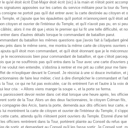
 le qu'el étoit écrit Etat-Major étoit écrit (sic) à la main et n'étoit point acco
s signatures apposées sur les cartes du service militaire pour la tour du Temp
la consigne ne portoit pas qu'il dut entrer avec la carte destinée au citoyen et 
du Temple, et j'ajoute que les épaulettes qu'il portoit m'annonçoient qu'il étoit a
non citoyen et ouvrier de l'intérieur du Temple, et qu'il n'avoit pas pu, en si pe
âlités; alors il me dit que j etois le premier qui lui fit une telle difficulté, et n
entrer dans d'autres détails lorsque le commandant de bataillon parut.
ommandant du bataillon les mêmes questions que j'avois fait à l'adjudant géné
peu près dans le même sens, me montra la même carte de citoyens ouvriers de
ajouta qu'il étoit mon commandant, et qu'il étoit étonnant que je le méconnus
e je le reconnoissois bien pour commandant de bataillon, et que c'étoit parcequ
is que je ne souffrirois pas qu'il entra dans la Tour avec une carte d'ouvriers p
 Il ne voulut rien entendre, s'obstina à rentrer et me prit au collet pour me faire
effet de m'expliquer devant le Conseil. Je résistai à une si douce invitation, et 
ctionnaires de faire leur métier, c'est à dire d'empêcher le commandant et l'a
 la Tour, ce qui ne fut pas exécutée, car ils entrèrent l'un et l'autre à la voix d
qui leur cria : « Allons viens manger la soupe », et la porte se ferma.
 paroissoient devoir rester dans cet état lorsque une heure après, les officiers
ent sortir de la Tour. Alors un des deux factionnaires, le citoyen Colman fils, f
 compagnie des Arcis, barra la porte, demenda aux dits officiers leur carte,
 lui montrèrent la carte de citoyen et ouvrier de l'intérieur du Temple, il s'opp
 cette carte, attendu qu'ils n'étoient point ouvriers du Temple. Etonné d'une tel
les officiers rentrèrent dans la Tour, portèrent plainte au Conseil du refus que 
aire de sortir, et demandant au Conseil qu'il les fasse sortir; Je Conseil sort, 