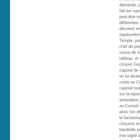
demande, je
fait les re
peut-être m
différentes
dévoient en
représenter
Temple, pui
chef de pos
cessa de me
tableau, et 
citoyen Gor
caporal (le
en lui disa
conte au Co
caporal tout
sur la répon
arrestation
au Conseil 
alors l'on d
le factionna
citoyens et
bandrolle p
moi signé a