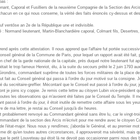
bas :
nant, Caporal et Fusilliers de la neuvième Compagnie de la Section des Arci
chacun en ce qui nous conserne, la vérité des faits énoncés cy-dessus et des
uf ventôse an 2e de la République une et indivisible.
é : Normand lieutenant, Martin-Blanchardière caporal, Colmant fils, Desertres
prend après cette attestation. Il nous apprend que l'affaire fut portée success
onseil général de la Commune de Paris, pour lequel un rapport avait été fait, 
en chef de la garde nationale de la capitale, près duquel notre lieutenant fut ap
était le trop fameux Henriot, élu, à la suite du secours prêté le 2 juin 1793 a
Girondins, commandant suprême de toutes les forces militaires de la place de
fut fait au Conseil général qui passa à l'ordre du jour motivé sur la consigne. Je
né du secrétaire-greffier. Mécontanl que le Conseil eut passé à l'ordre du jour, je
ont je joins icy coppie. Je remis cette lettre au citoyen Lubin vice-président qui
outes les observations qui m'avoient été faites par le Conseil du Temple. Il me
t passé à l'ordre du jour, il étoit inutile de remettre cette affaire sous les yeux
re de ma lettre, je restai au Conseil jusqu'à dix heures.
ut probablement renvoyé au Commandant général sans être lu, car le vingt-troi
mmandant de la section des Arcis m'écrivit pour me rendre avec le citoyen C
 de l'état-major. Nous nous y rendîmes; j'abordai le Général, et au premier mot 
 me dit qu'en toutes autres circonstances, il approuveroit ma sévérité, mais qu'i
t que le petit Louveteau qui étoit là ne devoit pas occasionner parmi nous des b