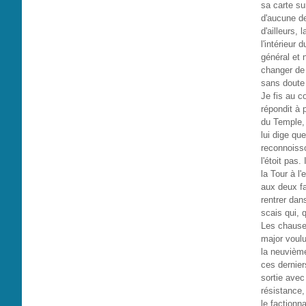
sa carte sur
d'aucune de
d'ailleurs, 
l'intérieur 
général et 
changer de c
sans doute 
Je fis au c
répondit à 
du Temple, 
lui dige qu
reconnoisso
l'étoit pas.
la Tour à l'
aux deux fa
rentrer dans
scais qui, 
Les chauses
major voulur
la neuvième
ces derniers
sortie avec
résistance, 
le factionn