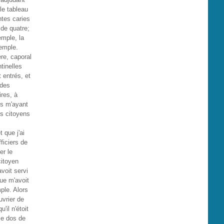
le tableau
ntes caries
 de quatre;
emple, la
Temple.
ère, caporal
tinelles
 entrés, et
 des
ires, à
res m'ayant
es citoyens
 que j'ai
ficiers de
er le
citoyen
avoit servi
que m'avoit
mple. Alors
uvrier de
'il n'étoit
le dos de