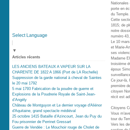
Nationales 
porte en éc
du Temple.
Cette secti
1815; de pl
notre dossi
Select Language
numéro 43,1
Le 10 mars 
et Marie-Ant
▼
ses violenc
Articles récents
Madame Eli
troisième é
LES ANCIENS BATEAUX A VAPEUR SUR LA
époux Simon
CHARENTE DE 1822 A 1866 (Port de LA Rochelle)
surveillan
Suppression de la garde national à cheval de Saintes
Ce jour-là,
le 20 mai 1792
première de
5 mai 1793 Fabrication de la poudre de guerre et
citoyen Nor
Explosions de la Poudrerie Royale de Saint-Jean-
récit est a
d’Angély
Château de Montguyon et Le dernier voyage d'Aliénor
Citoyens C
d'Aquitaine, grand spectacle médiéval
Vous m'avez
25 octobre 1415 Bataille d’Azincourt, Jean du Puy du
tour du Tem
Fou prisonnier de Perrinet Gressart
Vers les d
Guerre de Vendée : Le Mouchoir rouge de Cholet de
section de 