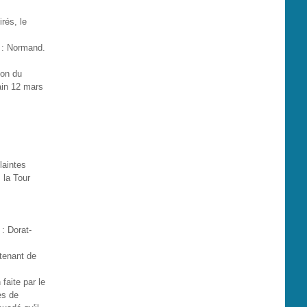
rés, le
 : Normand.
ion du
main 12 mars
laintes
 la Tour
 : Dorat-
utenant de
faite par le
es de