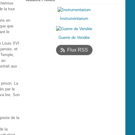
 chemise
e la tour
Instrumentarium
oins en
ique que
ant le
Guerre de Vendée
e Louis XVI
 jamais, et
Flux RSS
u Temple,
 au
strait aux
 prison. La
és par le
va lire. Son
poste de la
de la
 adjudant