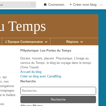
Connexion
+
Créer mon blog
du Temps
L'Époque Contemporaine
Régions
PHystorique- Les Portes du Temps
Docere, movere, placere. Phystorique, L'image au
service du Temps, le blog du voyage dans le temps.
(Time Travel)
Accueil du blog
Créer un blog avec CanalBlog
, qui
Recherche
ts, nos
estigations
témoignages
t le théâtre
ives
Albums Photos