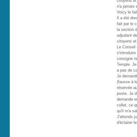
citoyens et
n'a jamais 
Voicy le fai
Il a été dr
fait par le
la section 
adjudant de
citoyens et
Le Conseil 
s'introduir
consigne ne 
Temple. Je 
a pas de ca
Je demande 
(fausse à l
réservée au
poste. Je 
demande en
collet, ce 
qu'il m'a s
J'attends j
d'éclairer 