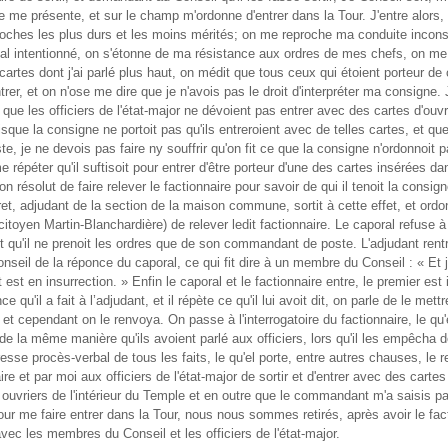
 me présente, et sur le champ m'ordonne d'entrer dans la Tour. J'entre alors
proches les plus durs et les moins mérités; on me reproche ma conduite incon
al intentionné, on s'étonne de ma résistance aux ordres de mes chefs, on me
 cartes dont j'ai parlé plus haut, on médit que tous ceux qui étoient porteur de 
trer, et on n'ose me dire que je n'avois pas le droit d'interpréter ma consigne.
 que les officiers de l'état-major ne dévoient pas entrer avec des cartes d'ouvr
sque la consigne ne portoit pas qu'ils entreroient avec de telles cartes, et 
te, je ne devois pas faire ny souffrir qu'on fit ce que la consigne n'ordonnoit 
 répéter qu'il suftisoit pour entrer d'être porteur d'une des cartes insérées da
on résolut de faire relever le factionnaire pour savoir de qui il tenoit la consig
et, adjudant de la section de la maison commune, sortit à cette effet, et ord
 citoyen Martin-Blanchardière) de relever ledit factionnaire. Le caporal refuse à
nt qu'il ne prenoit les ordres que de son commandant de poste. L'adjudant rent
nseil de la réponce du caporal, ce qui fit dire à un membre du Conseil : « Et 
 est en insurrection. » Enfin le caporal et le factionnaire entre, le premier est 
ce qu'il a fait à l’adjudant, et il répète ce qu'il lui avoit dit, on parle de le mett
, et cependant on le renvoya. On passe à l'interrogatoire du factionnaire, le qu'
de la même manière qu'ils avoient parlé aux officiers, lors qu'il les empêcha de
resse procès-verbal de tous les faits, le qu'el porte, entre autres chauses, le re
ire et par moi aux officiers de l'état-major de sortir et d'entrer avec des cartes
 ouvriers de l'intérieur du Temple et en outre que le commandant m'a saisis p
our me faire entrer dans la Tour, nous nous sommes retirés, après avoir le fac
vec les membres du Conseil et les officiers de l'état-major.