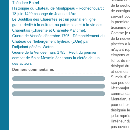
Théodore Botrel
de la secti
Historique du Château de Montpipeau - Rochechouart :
de consigne
18 juin 1429 passage de Jeanne d’Arc
servant pou
Le Boutillon des Charentes est un journal en ligne
la première
gratuit dédié à la culture, au patrimoine et à la vie des
troisième p
Charentais (Charente et Charente-Maritime).
Comme je ne
Guerre de Vendée décembre 1795 : Démantèlement du
de la neuvi
Château de l'hébergement hydreau (L'Oie) par
placées à l
l’adjudant-général Watrin
m'ayant rép
Guerre de la Vendée mars 1793 : Récit du premier
citoyens et
combat de Saint Mesmin écrit sous la dictée de l’un
l'effet de m
des acteurs
désigné du 
Derniers commentaires
et ouvriers 
Surpris d'u
sçu peu de 
l'état-major
commandant 
Montalan, a
pour entrer
désignée le
je lui repré
l'intérieur 
pas ouvrier