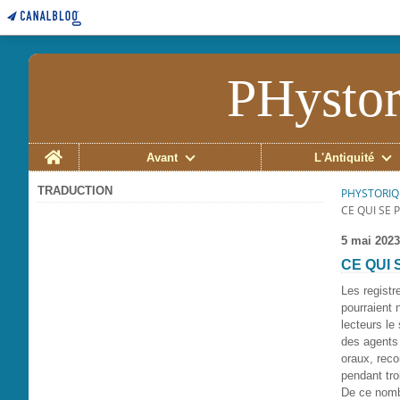
PHystor
Home
Avant
L'Antiquité
TRADUCTION
PHYSTORIQ
CE QUI SE 
5 mai 2023
CE QUI 
Les registr
pourraient 
lecteurs le
des agents
oraux, reco
pendant tro
De ce nombr