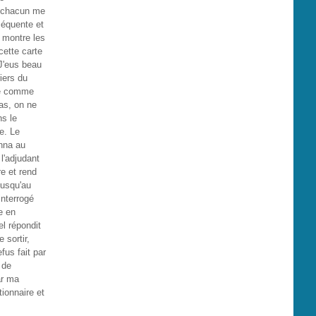
, chacun me
séquente et
 montre les
cette carte
 J'eus beau
iers du
que comme
pas, on ne
ns le
ne. Le
onna au
 l'adjudant
re et rend
jusqu'au
interrogé
re en
el répondit
 sortir,
fus fait par
 de
ar ma
tionnaire et