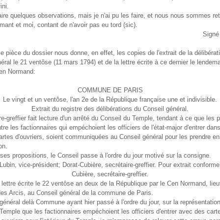
ini.
faire quelques observations, mais je n'ai pu les faire, et nous nous sommes reti
mant et moi, contant de n'avoir pas eu tord (sic).
Signé
 pièce du dossier nous donne, en effet, les copies de l'extrait de la délibérat
éral le 21 ventôse (11 mars 1794) et de la lettre écrite à ce dernier le lende
yen Normand:
COMMUNE DE PARIS
Le vingt et un ventôse, l'an 2e de la République française une et indivisible.
Extrait du registre des délibérations du Conseil général.
re-greffier fait lecture d'un arrêté du Conseil du Temple, tendant à ce que les p
tre les factionnaires qui empéchoient les officiers de l'état-major d'entrer dans
rtes d'ouvriers, soient communiquées au Conseil général pour les prendre en
on.
ses propositions, le Conseil passe à l'ordre du jour motivé sur la consigne.
Lubin, vice-président; Dorat-Cubière, secrétaire-greffier. Pour extrait conforme
Cubière, secrétaire-greffier.
 lettre écrite le 22 ventôse an deux de la République par le Cen Normand, lie
des Arcis, au Conseil général de la commune de Paris.
général delà Commune ayant hier passé à l'ordre du jour, sur la représentation 
Temple que les factionnaires empéchoient les officiers d'entrer avec des cart