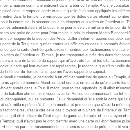
on de la maison commune entroient dans la tour du Temple. Alors je consultai 
 placé dans le corps de garde et sur le qu'elle (sic) sont appliqués les différe
r entrer dans le temple. Je remarquai que les dittes cartes étoient au nombre
 pour la commune, la seconde pour les citoyens et ouvriers de l'intérieur du T
our les administrateurs et la quatrième pour le service militaire de la tour du 
 trouvai point de carte pour l'état-major, je priai le citoyen Martin-Blanchardi
ème compagnie de la section des Arcis, d'aller s'informer auprès des deux sen
a porte de la Tour, sous quelles cartes les officiers cy-dessus nommés étoient
ondu que la carte d'entrée qu'ils avoient montrée aux factionnaires étoit celle
 ouvriers de l'intérieur du Temple, je me transportai auprès des deux factionna
e convaincre de la vérité du rapport qui m'avoit été fait, et les dits factionnai
doigt la carie qui leur avoient été représentés, je reconnus que c'étoit celle d
de l'intérieur du Temple, ainsi que me l'avoit rapporté le caporal.
ne pareille conduite, je demandai à un officier municipal de garde au Temple, et
tems après se nommer Morel, de qu'el ordre et en vertu de qu'elle carte les of
 étoient entrés dans la Tour. Il médit, pour toutes réponcés, qu'il alloit m'envoy
de bataillon afin de m'expliquer avec lui. Au lieu du commandant, ce fut le 
djudant-général, qui se présenta. Je lui demandai qu'elle étoit la carte qui lui 
, et qu'il mêla représentât. Il me la montra, et je reconnu que c'étoit la même 
s factionnaires, c'est à dire celle des citoyens et ouvriers de l'intérieur du Te
sentai qu'il étoit officier de l'état-major de garde au Temple, et non citoyen et o
du Temple; qu'il n'avoit pas le droit d'entrer avec une carte qui étoit fausse puisqu
. Et comme par mes raisonnements je le serrois un peu de près, il me fit voir 