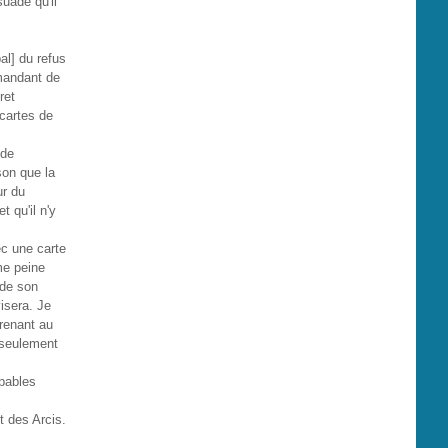
suadé qu'il
al] du refus
mmandant de
ret
cartes de
 de
son que la
ur du
t qu'il n'y
ec une carte
ême peine
 de son
isera. Je
renant au
e seulement
apables
t des Arcis.