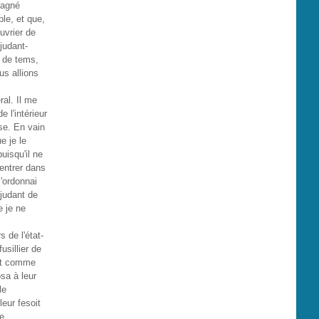
mpagné
le, et que,
ouvrier de
djudant-
u de tems,
ous allions
ral. Il me
 l'intérieur
se. En vain
e je le
uisqu'il ne
 entrer dans
j'ordonnai
djudant de
e je ne
 de l'état-
usillier de
 et comme
osa à leur
le
leur fesoit
me