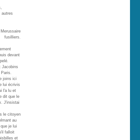
s,
 autres
, Merussaire
fusilliers.
ivement
puis devant
pelé.
ux Jacobins
 Paris.
 joins ici
 lui écrivis
 l'a lu et
 dit que le
. J'insistai
s le citoyen
olmant au
que je lui
l falloit
isbilles et