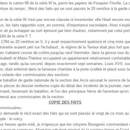
dans le carton 88 de la série W la, parmi les papiers de Fouquier-Tinville. La
riture du temps : Récit des faits qui se sont passés le 20 ventôse à la garde d
on de la série W n'est pas encore classée ni inventoriée; elle l'était encore m
us, les faits rapportés sont, en somme, d'importance secondaire. Ainsi s'expl
er ait pu échapper au sort éprouvé par bien d'autres, notamment par celui port
84 de la série F 7.
1794 ou 20 ventôse an II, il y avait respectivement quatorze et cinq mois qu
oinette avaient péri sur l'échafaud ; le régime de la Terreur était plus fort que
es n'allaient cesser de croître jusqu'au neuf thermidor; dans la grosse tour d
sabeth et Marie-Thérèse occupaient un appartement relativement confortable
tage, tandis qu'au second, depuis exactement sept semaines, Louis XVII, sou
, était enfermé dans la fameuse chambre à la porte scellée et placé sous la
ce volante des commissaires des sections.
 le bataillon de garde nationale de la section des Arcis assurait le service de la
s pièces du dossier renferme copie du détail des incidents de la journée, narr
mand, lieutenant du bataillon, et l'un des principaux héros de l'aventure qu'on 
dressé aux commissaires de la section.
COPIE DES FAITS
ommissaires,
 demandé le récit exact des faits qui se sont passés le vingt de ce mois au 
ple : le voicy.
eux heures après-midi, je m'aperçus que les citoyens Bourgeois commandant 
la maison commune, Montalan adjudant général de la sixième légion et Goret