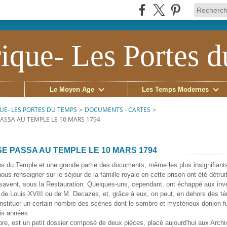
ique- Les Portes 
Le Moyen Âge
Les Temps Modernes
UE- LES PORTES DU TEMPS
>
DOCUMENTS - CARTES
>
PASSA AU TEMPLE LE 10 MARS 1794
SE PASSA AU TEMPLE LE 10 MARS 1794
es du Temple et une grande partie des documents, même les plus insignifiants
nous renseigner sur le séjour de la famille royale en cette prison ont été détrui
 savent, sous la Restauration. Quelques-uns, cependant, ont échappé aux inv
 de Louis XVIII ou de M. Decazes, et, grâce à eux, on peut, en dehors des 
nstituer un certain nombre des scènes dont le sombre et mystérieux donjon fu
is années.
e, est un petit dossier composé de deux pièces, placé aujourd'hui aux Arch