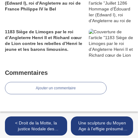
(Edward I), roi d'Angleterre au roi de
France Philippe IV le Bel
1183 Siège de Limoges par le roi
d’Angleterre Henri II et Richard cœur
de Lion contre les rebelles d’Henri le
jeune et les barons limousins.
Commentaires
Ajouter un commentaire
< Droit de la Motte, la
Une sculpture du Moyen
justice féodale des
Age à l'effigie présumée
seigneurs
d'Aliénor d'Aquitaine