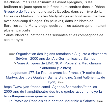
les chiens ; mais ces animaux les ayant épargnés, ils les
brûlèrent six jours après et jetèrent leurs cendres dans le Rhône.
Grégoire de Tour
s en parle après Eusèbe, dans son livre de la
Gloire des Martyrs. Tous les Martyrologes en fond aussi mention
avec beaucoup d'éloges. On peut voir, dans les Notes de
Baronius sur le Martyrologe, quels sont les auteurs qui en traitent
plus en particulier.
Sainte Blandine, patronne des servantes et les compagnons de
son martyre
. ...==>
Organisation des légions romaines d'Auguste à Alexandre
Sévère - 2000 ans de l’Arc Germanicus de Saintes
==>
Voies Antiques de LIMONUM (Poitiers) à Mediolanum
Santonum (Saintes)
Lugdunum 177, La France avant les Francs (l’Histoire des
Martyrs des trois Gaules - Sainte Blandine, Saint Valérien … de
Lyon)
<==
https://www.lyon-france.com/L-Agenda/Spectacles/fetez-les-
2000-ans-de-l-amphitheatre-des-trois-gaules-avec-numelyo-la-
bibliotheque-numerique-de-lyon
Le Patois de Rabelais et le pont de Mautrible à Saintes
<==