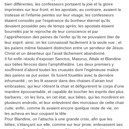
bien différentes, les confesseurs portaient la joie et la gloire
imprimées sur leur front; et les apostats, au contraire, avaient la
tristesse et l'infamie peintes sur leur visage; les confesseurs
étaient consolés par l'espérance du bonheur éternel qu'ils
devaient posséder peu de temps après; les apostats étaient
bourrelés par le reproche de leur conscience et par
l'appréhension des peines de l'enfer qu'ils ne pouvaient ôter de
leur esprit: ainsi, on les connaissait facilement à la seule vue ; et
les païens même faisaient distinction entre un serviteur de Jésus-
Christ et un déserteur qui l'avait lâchement abandonné.
Il fut enfin résolu d'exposer Sanctus, Maturus, Attale et Blandine
aux bêtes féroces dans l'amphithéâtre. Les deux premiers y
souffrirent d'abord toutes les cruautés dont l'ingénieuse malice
des païens se put aviser. Ils furent fouettés avec la dernière
inhumanité ; on les lit asseoir dans des chaises d'airain tout
embrasées, qui leur rôtirent la chair et défigurèrent le corps d'une
manière épouvantable, et capable de toucher les esprits des plus
barbares ; on les livra, en cet état, aux bêtes, qui les mordirent en
plusieurs endroits, et leur enlevèrent des morceaux de cette chair
cuite; enfin, comme ils avaient encore quelque reste de vie, on
les acheva en leur coupant la tête.
Pour Blandine, on l'attacha à une grande croix, afin que les
bêtes, s'élançant sur elle, comme sur leur proie, enlevassent ses