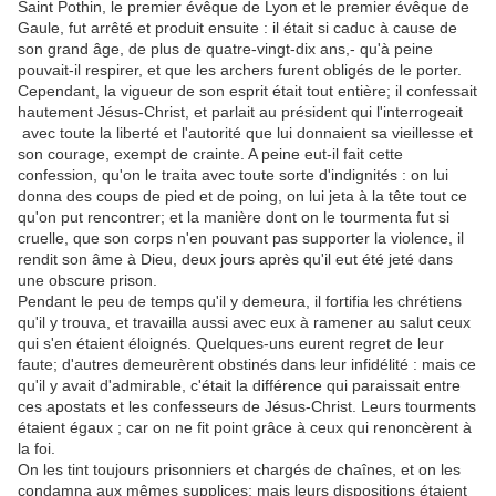
Saint Pothin, le premier évêque de Lyon et le premier évêque de
Gaule, fut arrêté et produit ensuite : il était si caduc à cause de
son grand âge, de plus de quatre-vingt-dix ans,- qu'à peine
pouvait-il respirer, et que les archers furent obligés de le porter.
Cependant, la vigueur de son esprit était tout entière; il confessait
hautement Jésus-Christ, et parlait au président qui l'interrogeait
avec toute la liberté et l'autorité que lui donnaient sa vieillesse et
son courage, exempt de crainte. A peine eut-il fait cette
confession, qu'on le traita avec toute sorte d'indignités : on lui
donna des coups de pied et de poing, on lui jeta à la tête tout ce
qu'on put rencontrer; et la manière dont on le tourmenta fut si
cruelle, que son corps n'en pouvant pas supporter la violence, il
rendit son âme à Dieu, deux jours après qu'il eut été jeté dans
une obscure prison.
Pendant le peu de temps qu'il y demeura, il fortifia les chrétiens
qu'il y trouva, et travailla aussi avec eux à ramener au salut ceux
qui s'en étaient éloignés. Quelques-uns eurent regret de leur
faute; d'autres demeurèrent obstinés dans leur infidélité : mais ce
qu'il y avait d'admirable, c'était la différence qui paraissait entre
ces apostats et les confesseurs de Jésus-Christ. Leurs tourments
étaient égaux ; car on ne fit point grâce à ceux qui renoncèrent à
la foi.
On les tint toujours prisonniers et chargés de chaînes, et on les
condamna aux mêmes supplices; mais leurs dispositions étaient