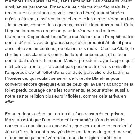
membres l'un après l'autre, sans l'étrangler. Les chrétiens virent
ainsi, en sa personne, l'image de leur Maitre crucifié; mais ils y
reconnurent aussi son pouvoir : car les bêtes) tout affamées
qu'elles étaient, n'osèrent la toucher, et elles demeurèrent au bas
-de sa croix, comme des agneaux, sans lui faire aucun mal. Cela
fit qu'on la ramena en prison pour la réserver à d'autres
tourments. Cependant les païens qui étaient dans l'amphithéâtre
demandèrent, avec de grands cris, qu'on produisit Attale; il parut
aussitôt, avec un écriteau, où étaient ces mots : C’est ici Attale, le
chrétien. Les clameurs contre lui furent furibondes ; et chacun
demandait qu'on le fit mourir. Mais le président, ayant appris qu'il
était citoyen romain, ne voulut pas passer outre, sans consulter
l'empereur. Ce fut l'effet d'une conduite particulière de la divine
Providence, qui voulait se servir de lui et de Blandine pour
convertir encore quelques-uns de ceux qui avaient abandonné la
foi et perdu courage dans les tourments, et pour attirer aussi à
notre sainte religion plusieurs infidèles, comme cela arriva en
effet.
En attendant la réponse, on les tint fort -resserrés en prison.
Mais, aussitôt que l'empereur eût demandé qu'on donnât de
nouveau la question aux accusés ; que ceux qui renonceraient à
Jésus-Christ fussent renvoyés libres au temps du grand marché,
et que ceux qui persévéreraient dans la religion chrétienne