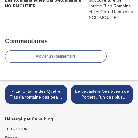
Les Romains et les Gallo-Romains à
NOIRMOUTIER
Commentaires
Ajouter un commentaire
< La fontaine des Quatre
Le baptistère Saint-Jean de
Tias (la fontaine des beaux
Poitiers, l'un des plus
esprits) de Fontenay-le-
anciens monuments
Comte, foyer de vie
chrétiens d'Europe (Prosper
intellectuelle de la
Mérimée - P. de la Croix) >
Hébergé par Canalblog
Renaissance
Top articles