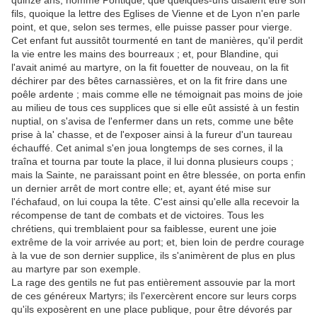
quinze ans, nommé Pontique, que quelques-uns disaient être son
fils, quoique la lettre des Eglises de Vienne et de Lyon n'en parle
point, et que, selon ses termes, elle puisse passer pour vierge.
Cet enfant fut aussitôt tourmenté en tant de manières, qu'il perdit
la vie entre les mains des bourreaux ; et, pour Blandine, qui
l'avait animé au martyre, on la fit fouetter de nouveau, on la fit
déchirer par des bêtes carnassières, et on la fit frire dans une
poêle ardente ; mais comme elle ne témoignait pas moins de joie
au milieu de tous ces supplices que si elle eût assisté à un festin
nuptial, on s'avisa de l'enfermer dans un rets, comme une bête
prise à la' chasse, et de l'exposer ainsi à la fureur d'un taureau
échauffé. Cet animal s'en joua longtemps de ses cornes, il la
traîna et tourna par toute la place, il lui donna plusieurs coups ;
mais la Sainte, ne paraissant point en être blessée, on porta enfin
un dernier arrêt de mort contre elle; et, ayant été mise sur
l'échafaud, on lui coupa la tête. C'est ainsi qu'elle alla recevoir la
récompense de tant de combats et de victoires. Tous les
chrétiens, qui tremblaient pour sa faiblesse, eurent une joie
extrême de la voir arrivée au port; et, bien loin de perdre courage
à la vue de son dernier supplice, ils s'animèrent de plus en plus
au martyre par son exemple.
La rage des gentils ne fut pas entièrement assouvie par la mort
de ces généreux Martyrs; ils l'exercèrent encore sur leurs corps
qu'ils exposèrent en une place publique, pour être dévorés par