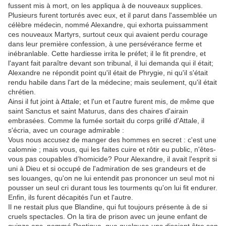
fussent mis à mort, on les appliqua à de nouveaux supplices.
Plusieurs furent torturés avec eux, et il parut dans l'assemblée un
célèbre médecin, nommé Alexandre, qui exhorta puissamment
ces nouveaux Martyrs, surtout ceux qui avaient perdu courage
dans leur première confession, à une persévérance ferme et
inébranlable. Cette hardiesse irrita le préfet; il le fit prendre, et
l'ayant fait paraître devant son tribunal, il lui demanda qui il était;
Alexandre ne répondit point qu'il était de Phrygie, ni qu'il s'était
rendu habile dans l'art de la médecine; mais seulement, qu'il était
chrétien.
Ainsi il fut joint à Attale; et l'un et l'autre furent mis, de même que
saint Sanctus et saint Maturus, dans des chaires d'airain
embrasées. Comme la fumée sortait du corps grillé d'Attale, il
s'écria, avec un courage admirable :
Vous nous accusez de manger des hommes en secret : c'est une
calomnie ; mais vous, qui les faites cuire et rôtir eu public, n'êtes-
vous pas coupables d’homicide? Pour Alexandre, il avait l'esprit si
uni à Dieu et si occupé de l'admiration de ses grandeurs et de
ses louanges, qu'on ne lui entendit pas prononcer un seul mot ni
pousser un seul cri durant tous les tourments qu'on lui fit endurer.
Enfin, ils furent décapités l'un et l'autre.
Il ne restait plus que Blandine, qui fut toujours présente à de si
cruels spectacles. On la tira de prison avec un jeune enfant de