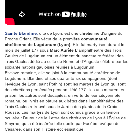
Sainte Blandine
,
dite de Lyon, est une chrétienne d’origine du
Proche Orient. Elle vécut de la première
communauté
chrétienne de Lugdunum (Lyon)
.
Elle fut martyrisée durant le
mois de juillet 177 sous
Marc Aurèle L’
amphithéâtre des Trois
Gaules de Lugdunum est un élément du sanctuaire fédéral des
Trois Gaules dédié au culte de Rome et d’Auguste célébré par les
soixante nations gauloises réunies à Lugdunum.
Esclave romaine, elle se joint à la communauté chrétienne de
Lugdunum. Blandine et ses quarante-six compagnons (dont
l'évêque de Lyon, saint Pothin) sont les martyrs de Lyon qui sont
des chrétiens persécutés pendant l'été 177 : les uns meurent en
prison, les autres sont décapités, en vertu de leur citoyenneté
romaine, ou livrés en pâture aux bêtes dans l'amphithéâtre des
Trois Gaules retrouvé sous le Jardin des plantes de la Croix-
Rousse. Les martyrs de Lyon sont connus grâce à un témoin
oculaire : l'auteur de la Lettre des chrétiens de Lyon à l'Église de
Smyrne, qui a été insérée telle quelle par Eusèbe, évêque de
Césarée, dans son Histoire ecclésiastique.