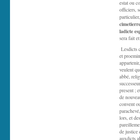
estat ou co
officiers,
particulie
cimetierr
ladicte es
sera fait e
Lesdicts c
et proemin
appartenir,
veulent qu
abbé, relig
successeurs
present ; e
de nouveau
convent ou
parachevé,
lors, et de
pareilleme
de justice 
auxdicts ab