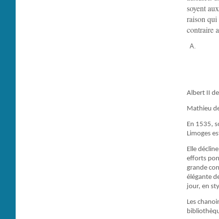
soyent aux
raison qui
contraire a
Albert II 
Mathieu de
En 1535, so
Limoges est
Elle décli
efforts pon
grande conf
élégante d
jour, en st
Les chanoi
bibliothèq