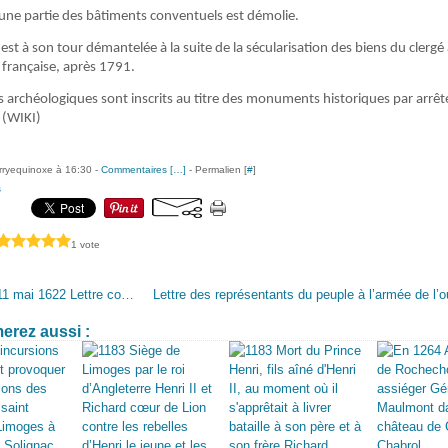
une partie des bâtiments conventuels est démolie.
 est à son tour démantelée à la suite de la sécularisation des biens du clergé 
 française, après 1791.
s archéologiques sont inscrits au titre des monuments historiques par arrê
 (WIKI)
erryequinoxe à 16:30 -
Commentaires [
…
]
- Permalien [
#
]
s
1 vote
Saintes 11 mai 1622 Lettre concernant la reddition de la ville de Clairac du roi de France Louis XIII au marquis François de Lusignan
erez aussi :