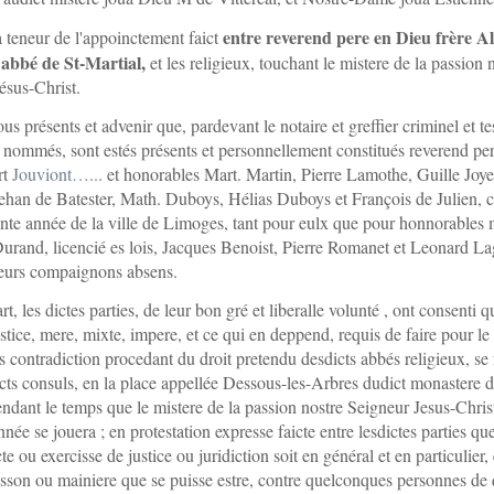
entre reverend pere en Dieu frère A
a teneur de l'appoinctement faict
 abbé de St-Martial,
et les religieux, touchant le mistere de la passion 
ésus-Christ.
ous présents et advenir que, pardevant le notaire et greffier criminel et t
nommés, sont estés présents et personnellement constitués reverend pe
rt
Jouviont…...
et honorables Mart. Martin, Pierre Lamothe, Guille Joye
ehan de Batester, Math. Duboys, Hélias Duboys et François de Julien, 
ente année de la ville de Limoges, tant pour eulx que pour honnorables 
urand, licencié es lois, Jacques Benoist, Pierre Romanet et Leonard La
leurs compaignons absens.
rt, les dictes parties, de leur bon gré et liberalle volunté , ont consenti q
ustice, mere, mixte, impere, et ce qui en deppend, requis de faire pour le
ns contradiction procedant du droit pretendu desdicts abbés religieux, se 
ts consuls, en la place appellée Dessous-les-Arbres dudict monastere d
endant le temps que le mistere de la passion nostre Seigneur Jesus-Chris
née se jouera ; en protestation expresse faicte entre lesdictes parties qu
e ou exercisse de justice ou juridiction soit en général et en particulier, 
sson ou mainiere que se puisse estre, contre quelconques personnes de