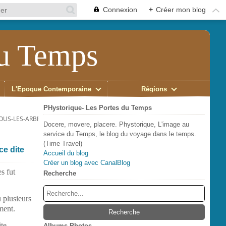
Connexion
+
Créer mon blog
du Temps
L'Époque Contemporaine
Régions
PHystorique- Les Portes du Temps
SOUS-LES-ARBRES, DANS LE CIMETIÈRE DU MONASTÈRE DE ST-MARTIAL
Docere, movere, placere. Phystorique, L'image au
service du Temps, le blog du voyage dans le temps.
(Time Travel)
ce dite
Accueil du blog
Créer un blog avec CanalBlog
s fut
Recherche
 plusieurs
ment.
ite
Albums Photos