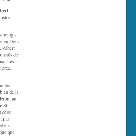
lbert
nostre
esmoingts
re en Dieu
, Albert
consuls de
maistres
gorce,
ue les
 bien de la
feront au
e St-
t ceste
e, par
et en
 quelque