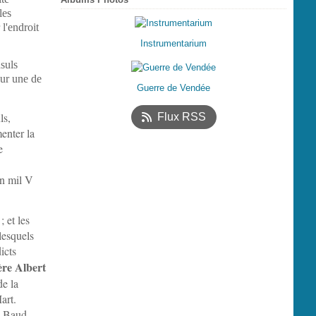
les
l'endroit
Instrumentarium
suls
pour une de
Guerre de Vendée
ls,
Flux RSS
enter la
e
an mil V
 et les
lesquels
icts
ère Albert
de la
art.
e Baud.