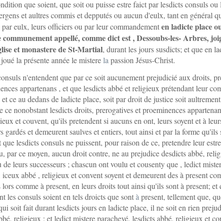
ndition que soient, que soit ou puisse estre faict par lesdicts consuls ou 
 sergens et aultres commis et depputés ou aucun d'eulx, tant en général q
en ladicte place o
r, par eulx, leurs officiers ou par leur commandement
e communement appellé, comme dict est , Dessoubs-les- Arbres, joi
glise et monastere de St-Martial
, durant les jours susdicts; et que en la
t joué la présente année le mistere
la
passion Jésus-Christ.
onsuls n'entendent que par ce soit aucunement prejudicié aux droits, pr
ences appartenans , et que lesdicts abbé et religieux prétendant leur co
 et ce au dedans de ladicte place, soit par droit de justice soit aultrement
e ce nonobstant lesdicts droits, prerogatives et proeminences appartenan
ieux et couvent, qu'ils pretendent si aucuns en ont, leurs soyent et à leur
 gardés et demeurent saulves et entiers, tout ainsi et par la forme qu'ils 
t que lesdicts consuls ne puissent, pour raison de ce, pretendre leur estre
, par ce moyen, aucun droit contre, ne au prejudice desdicts abbé, relig
 de leurs successeurs ; chascun ont voulu et cousenty que , ledict miste
 iceux abbé , religieux et convent soyent et demeurent des à present c
s lors comme à present, en leurs droits tout ainsi qu'ils sont à present; et
nt les consuls soient en tels droicts que sont
à
present, tellement que, qu
qui soit fait durant lesdicts jours en ladicte place, il ne soit en rien preju
bé, religieux ; et ledict mistere parachevé, lesdicts abbé, religieux et co