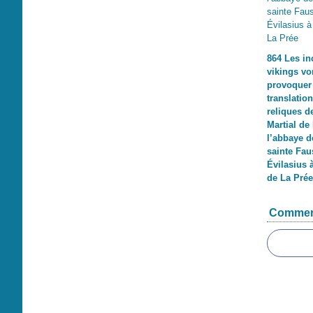
864 Les in
vikings vo
provoquer
translatio
reliques d
Martial de
l’abbaye d
sainte Fau
Évilasius 
de La Prée
Commen