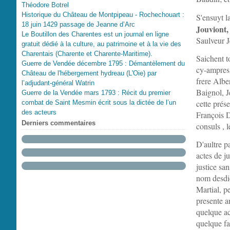
Théodore Botrel
Historique du Château de Montpipeau - Rochechouart :
S'ensuyt l
18 juin 1429 passage de Jeanne d’Arc
Jouviont,
Le Boutillon des Charentes est un journal en ligne
Saulveur J
gratuit dédié à la culture, au patrimoine et à la vie des
Charentais (Charente et Charente-Maritime).
Saichent t
Guerre de Vendée décembre 1795 : Démantèlement du
cy-ampres 
Château de l'hébergement hydreau (L'Oie) par
frere Albe
l’adjudant-général Watrin
Baignol, J
Guerre de la Vendée mars 1793 : Récit du premier
cette prés
combat de Saint Mesmin écrit sous la dictée de l’un
des acteurs
François D
Derniers commentaires
consuls , 
D'aultre pa
actes de j
justice sa
nom desdic
Martial, p
presente an
quelque act
quelque fa