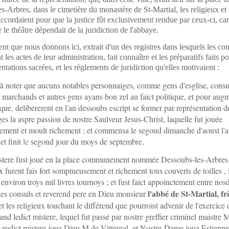
s-Arbres, dans le cimetière du monastère de St-Martial, les religieux et 
accordaient pour que la justice fût exclusivement rendue par ceux-ci, car 
 le théâtre dépendait de la juridiction de l'abbaye.
t que nous donnons ici, extrait d'un des registres dans lesquels les con
t les actes de leur administration, fait connaître et les préparatifs faits 
ntations sacrées, et les règlements de juridiction qu'elles motivaient :
à noter que aucuns notables personnaiges, comme gens d'esglise, consu
 marchands et autres gens ayans bon zel au faict politique, et pour augm
ique, delibererent en l'an dessoubs escript se former par représentation d
es la aspre passion de nostre Saulveur Jesus-Christ, laquelle fut jouée
ement et moult richement ; et commensa le segoud dimanche d'aoust l'
et finit
le
segond jour du moys de septembre.
stere fust joué en la place communément nommée Dessoubs-les-Arbres ;
x furent fais fort somptueusement et richement tous couverts de toilles , 
 environ troys mil livres tournoys ; et fust faict appoinctement entre nosd
l'abbé de St-Martial, fr
les consuls et reverend pere en Dieu monsieur
t les religieux touchant le différend que pourroist advenir de l'exercice 
and ledict mistere, lequel fut passé par nostre greffier criminel maistre M
 audict mistere joua Dieu M de Vittereal, et Nostre-Dame joua Estienn