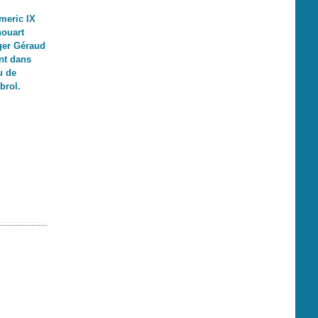
meric IX
ouart
ger Géraud
nt dans
u de
brol.