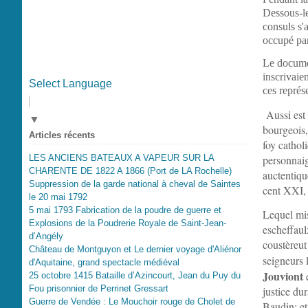
Dessous-le
consuls s'
occupé par
Le documen
inscrivaien
Select Language
ces représe
Aussi est 
▼
bourgeois,
Articles récents
foy cathol
personnaig
LES ANCIENS BATEAUX A VAPEUR SUR LA
CHARENTE DE 1822 A 1866 (Port de LA Rochelle)
auctentiqu
Suppression de la garde national à cheval de Saintes
cent XXI, 
le 20 mai 1792
5 mai 1793 Fabrication de la poudre de guerre et
Lequel mi
Explosions de la Poudrerie Royale de Saint-Jean-
escheffaul
d’Angély
coustèreut
Château de Montguyon et Le dernier voyage d'Aliénor
seigneurs 
d'Aquitaine, grand spectacle médiéval
Jouviont
e
25 octobre 1415 Bataille d’Azincourt, Jean du Puy du
Fou prisonnier de Perrinet Gressart
justice dur
Guerre de Vendée : Le Mouchoir rouge de Cholet de
Baudin; et