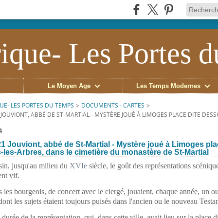
ique- Les Portes 
Le Moyen Âge
Les Temps Modernes
UE- LES PORTES DU TEMPS
>
DOCUMENTS - CARTES
>
JOUVIONT, ABBÉ DE ST-MARTIAL - MYSTÈRE JOUÉ À LIMOGES PLACE DITE DES
4
1 Jouviont, abbé de St-Martial - Mystère joué à Limoges pla
les-Arbres, dans le cimetière du monastère de St-Martial
in, jusqu'au milieu du
XVIe
siècle, le goût des représentations scénique
nt vif.
les bourgeois, de concert avec le clergé, jouaient, chaque année, un ou
dont les sujets étaient toujours puisés dans l'ancien ou le nouveau Testa
durée de la représentation, qui, dans cette ville, avait lieu sur la place d