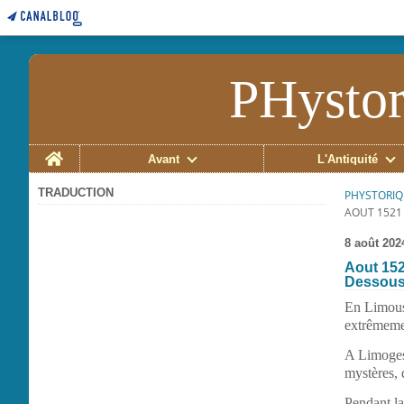
PHystor
Home
Avant
L'Antiquité
TRADUCTION
PHYSTORIQ
AOUT 1521 
8 août 202
Aout 152
Dessous-
En Limous
extrêmeme
A Limoges 
mystères, 
Pendant la 