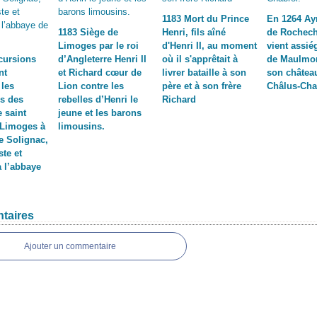
1183 Mort du Prince
En 1264 Ay
1183 Siège de
Henri, fils aîné
de Rochech
Limoges par le roi
d'Henri II, au moment
vient assié
cursions
d’Angleterre Henri II
où il s'apprêtait à
de Maulmo
nt
et Richard cœur de
livrer bataille à son
son châtea
 les
Lion contre les
père et à son frère
Châlus-Cha
ns des
rebelles d’Henri le
Richard
e saint
jeune et les barons
 Limoges à
limousins.
e Solignac,
ste et
à l’abbaye
taires
Ajouter un commentaire