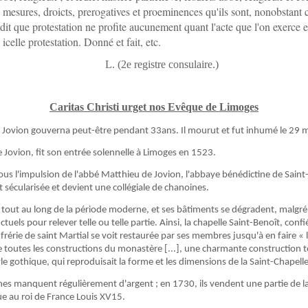
 mesures, droicts, prerogatives et proeminences qu'ils sont, nonobstant c
 dit que protestation ne profite aucunement quant l'acte que l'on exerce e
 icelle protestation. Donné et fait, etc.
L. (2e registre consulaire.)
Caritas Christi urget nos Evêque de Limoges
de Jovion gouverna peut-être pendant 33ans. Il mourut et fut inhumé le 29 
 Jovion, fit son entrée solennelle à Limoges en 1523.
us l'impulsion de l'abbé Matthieu de Jovion, l'abbaye bénédictine de Saint
 sécularisée et devient une collégiale de chanoines.
ne tout au long de la période moderne, et ses bâtiments se dégradent, malgr
ctuels pour relever telle ou telle partie. Ainsi, la chapelle Saint-Benoît, confié
rérie de saint Martial se voit restaurée par ses membres jusqu'à en faire « l
e toutes les constructions du monastère [...], une charmante construction t
yle gothique, qui reproduisait la forme et les dimensions de la Saint-Chapelle
nes manquent régulièrement d'argent ; en 1730, ils vendent une partie de l
ue au roi de France Louis XV15.