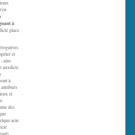
leurs
u'en
u
gnant à
dicte place
érogatives
mpéter et
 ; ains
t auxdicts
s
sont à
 attribués
ieux et
re
omme des
 que
elque acte
dicié
nsuls