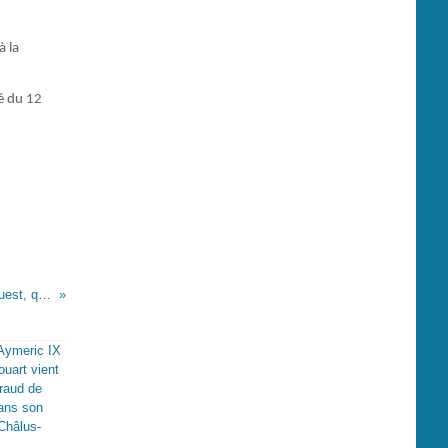
à la
té du 12
Lettre des représentants du peuple à l’armée de l’ouest, qui annonce à la Convention la destruction totale des rebelles de la Vendée par les troupes françaises, et qui contient des détails très- circonstanciés sur cette victoire éclatante.